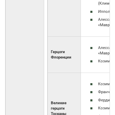
(Климент 
Ипполит
Алессан
«Мавр»
Алессан
Герцоги
«Мавр»
Флоренции
Козимо I
Козимо I
Франческ
Фердинан
Великие
Козимо I
герцоги
Тосканы