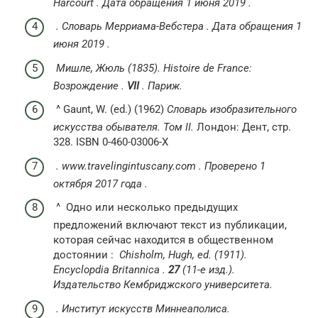
Harcourt
.
Дата обращения
1 июня
2019
.
.
Словарь Мерриама-Вебстера
.
Дата обращения
1
июня
2019
.
Мишле, Жюль (1835).
Histoire de France:
Возрождение
.
VII
.
Париж.
^ Gaunt, W. (ed.) (1962)
Словарь изобразительного
искусства обывателя. Том II.
Лондон: Дент, стр.
328. ISBN 0-460-03006-X
.
www.travelingintuscany.com
.
Проверено
1
октября
2017 года
.
^ Одно или несколько предыдущих
предложений включают текст из публикации,
которая сейчас находится в общественном
достоянии :
Chisholm, Hugh, ed.
(1911).
Encyclopdia Britannica
.
27
(11-е изд.).
Издательство Кембриджского университета.
.
Институт искусств Миннеаполиса.