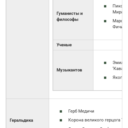
Пико д
Миран
Гуманисты и
философы
Марси
Фичин
Ученые
Эмилио
‘Кавал
Музыкантов
Якопо 
Герб Медичи
Корона великого герцога То
Геральдика