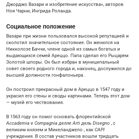
Джорджо Вазари и изобретение искусства», авторов
Ноя Чарни, Ингрида Роланда.
Социальное положение
Вазари при жизни пользовался высокой репутацией и
сколотил значительное состояние. Он женился на
Никколозе Баччи, члене одной из самых богатых и
выдающихся семей Ареццо. Папа сделал его Рыцарем
Золотой шпоры. Он был избран в муниципальный
совет своего родного города и, наконец, дослужился до
высшей должности гонфалоньера .
Он построил прекрасный дом в Ареццо в 1547 году и
украсил его стены и своды картинами. Теперь этот дом
— музей его чествования.
В 1563 году он помог основать флорентийской
Accademia е Compagnia делле Arti дель Disegno
, с
великим князем и Микеланджело , как
CAPI
учреждения. В состав участников вошли тридцать