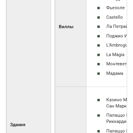
Фьезоле
Castello
Ла Петрайя
Виллы
Поджио Имп
L’Ambrogian
La Màgia
Монтеветто
Мадама
Казино Мед
Сан Марко
Палаццо Ме
Риккарди
Здания
Палаццо Ма