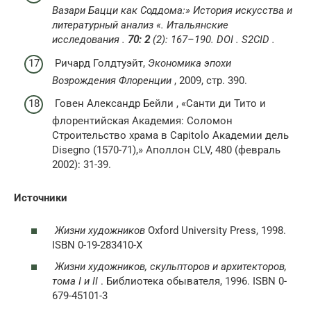
Вазари Бацци как Соддома:» История искусства и
литературный анализ «.
Итальянские
исследования
.
70: 2
(2): 167–190.
DOI
.
S2CID
.
Ричард Голдтуэйт,
Экономика эпохи
Возрождения Флоренции
, 2009, стр. 390.
Говен Александр Бейли , «Санти ди Тито и
флорентийская Академия: Соломон
Строительство храма в Capitolo Академии дель
Disegno (1570-71),» Аполлон CLV, 480 (февраль
2002): 31-39.
Источники
Жизни художников
Oxford University Press, 1998.
ISBN 0-19-283410-X
Жизни художников, скульпторов и архитекторов,
тома I и II
. Библиотека обывателя, 1996. ISBN 0-
679-45101-3