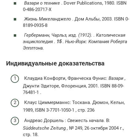
Вазари о технике
. Dover Publications, 1980. ISBN
0-486-20717-X
Жизнь Микеланджело
. Дом Альбы, 2003. ISBN 0-
8189-0935-8
Герберманн, Чарльз, изд. (1912). .
Католическая
энциклопедия
.
15
. Нью-Йорк: Компания Роберта
Эпплтона.
Индивидуальные доказательства
Клаудиа Конфорти, Франческа Фунис:
Вазари
,
Джунти Эдиторе, Флоренция, 2001. ISBN 88-09-
76481-1 .
Клаус Циммерманнс: Тоскана. Дюмон, Кельн,
1989, ISBN 3-7701-1050-1 , стр. 236
Андреас Доршель :
Свежесть начала.
В:
Süddeutsche Zeitung ,
№ 249, 26 октября 2004 г.,
стр. 18.