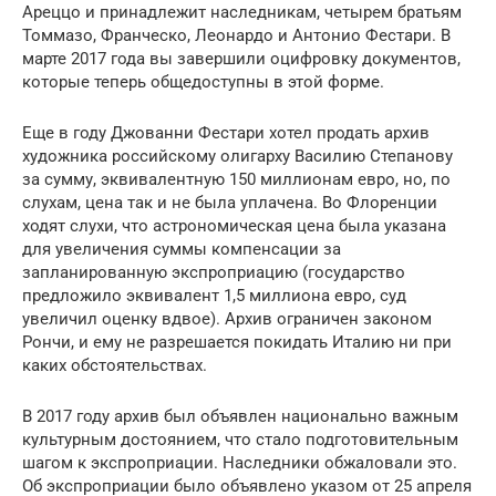
Ареццо и принадлежит наследникам, четырем братьям
Томмазо, Франческо, Леонардо и Антонио Фестари. В
марте 2017 года вы завершили оцифровку документов,
которые теперь общедоступны в этой форме.
Еще в году Джованни Фестари хотел продать архив
художника российскому олигарху Василию Степанову
за сумму, эквивалентную 150 миллионам евро, но, по
слухам, цена так и не была уплачена. Во Флоренции
ходят слухи, что астрономическая цена была указана
для увеличения суммы компенсации за
запланированную экспроприацию (государство
предложило эквивалент 1,5 миллиона евро, суд
увеличил оценку вдвое). Архив ограничен законом
Рончи, и ему не разрешается покидать Италию ни при
каких обстоятельствах.
В 2017 году архив был объявлен национально важным
культурным достоянием, что стало подготовительным
шагом к экспроприации. Наследники обжаловали это.
Об экспроприации было объявлено указом от 25 апреля