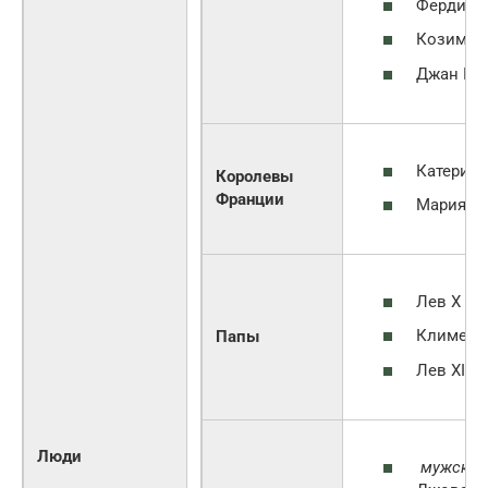
Фердинан
Козимо II
Джан Гас
Катерина
Королевы
Франции
Мария
Лев X
Климент 
Папы
Лев XI
Люди
мужская