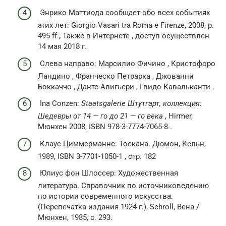
Энрико Маттиода сообщает обо всех событиях
этих лет: Giorgio Vasari tra Roma e Firenze, 2008, p.
495 ff., Также в Интернете , доступ осуществлен
14 мая 2018 г.
Слева направо: Марсилио Фичино , Кристофоро
Ландино , Франческо Петрарка , Джованни
Боккаччо , Данте Алигьери , Гвидо Кавальканти .
Ina Conzen:
Staatsgalerie Штутгарт, коллекция:
Шедевры от 14 — го до 21 — го века
, Hirmer,
Мюнхен 2008, ISBN 978-3-7774-7065-8 .
Клаус Циммерманнс: Тоскана. Дюмон, Кельн,
1989, ISBN 3-7701-1050-1 , стр. 182
Юлиус фон Шлоссер: Художественная
литература. Справочник по источниковедению
по истории современного искусства.
(Перепечатка издания 1924 г.), Schroll, Вена /
Мюнхен, 1985, с. 293.