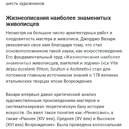
шесть художников.
Жизнеописания наиболее знаменитых
живописцев
Несмотря на большое число архитектурных работ и
плодовитость мастера в живописи, Джорджо Вазари
увековечил свое имя благодаря тому, что стал
основоположником такой науки, как искусствоведение.
Его фундаментальный труд «
Жизнеописания наиболее
знаменитых
живописцев, ваятелей и зодчих» («Le Vite
de’piu eccelenti Pittori, Scultori e Architetti») стал для
потомков главным источником знаний о 178 великих
итальянских творцах эпохи Возрождения.
Вазари впервые давал критический анализ
художественным произведениям мастеров и
систематизировал теоретическую базу истории
искусств. Он ввел такое понятие как «Ренессанс», а
также «Раннее (XIV век), Среднее (XV век) и Высокое
(XVI век) Возрождение». Была проведена колоссальная