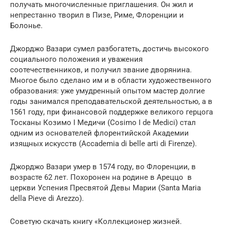
получать многочисленные приглашения. Он жил и
непрестанно творил в Пизе, Риме, Флоренции и
Болонье.
Джорджо Вазари сумел разбогатеть, достичь высокого
социального положения и уважения
соотечественников, и получил звание дворянина.
Многое было сделано им и в области художественного
образования: уже умудренный опытом мастер долгие
годы занимался преподавательской деятельностью, а в
1561 году, при финансовой поддержке великого герцога
Тосканы Козимо I Медичи (Cosimo I de Medici) стал
одним из основателей флорентийской Академии
изящных искусств (Accademia di belle arti di Firenze).
Джорджо Вазари умер в 1574 году, во Флоренции, в
возрасте 62 лет. Похоронен на родине в Ареццо в
церкви Успения Пресвятой Девы Марии (Santa Maria
della Pieve di Arezzo).
Советую скачать книгу «Коллекционер жизней.