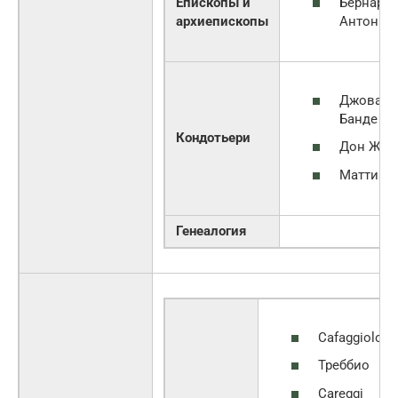
Бернард
Епископы и
Антонио
архиепископы
Джованн
Банде Не
Кондотьери
Дон Жуа
Маттиас
Генеалогия
Cafaggiolo
Треббио
Careggi