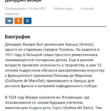
Опубликовано:
16 Ноя 2021
Музеи мира
Алексей
Смирнов
Биография
Джорджо Вазари был уроженцем Ареццо (Arezzo),
одного из старейших городов Тосканы. Он родился в
1511 году, в большой семье простого ремесленника,
занимающегося гончарным делом. Еще в раннем
возрасте проявлял склонность к творчеству, и уже 12-
летним подростком обучался декоративному искусству
у французского художника Гильома де Марсилья
(Guillaume de Marcillat), приехавшего в Ареццо для
росписи фресок и витражей кафедрального собора.
В 1524 году Вазари оказался во Флоренции, где
познакомился со своим будущим учителем,
живописцем
Андреа дель Сарто
(Andrea del Sarto). Там