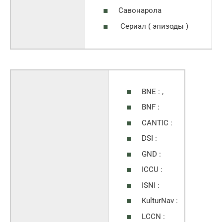
Савонарола
Сериал ( эпизоды )
BNE : ,
BNF :
CANTIC :
DSI :
GND :
ICCU :
ISNI :
KulturNav :
LCCN :