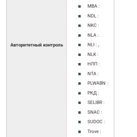
MBA :
NDL :
NKC :
NLA :
NLI : ,
Авторитетный контроль
NLK :
НЛП :
NTA :
PLWABN :
РКД :
SELIBR :
SNAC :
SUDOC :
Trove :