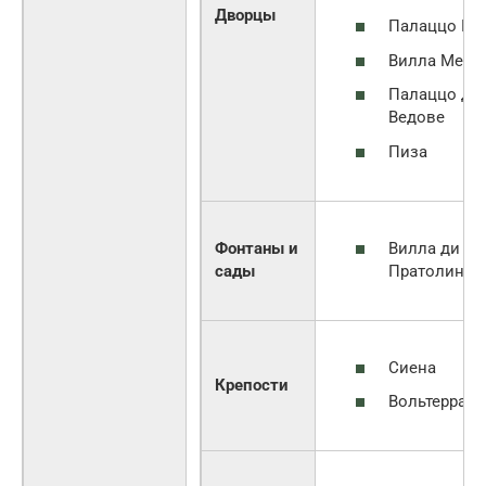
Дворцы
Палаццо Пи
Вилла Меди
Палаццо де
Ведове
Пиза
Вилла ди
Фонтаны и
Пратолино
сады
Сиена
Крепости
Вольтерра