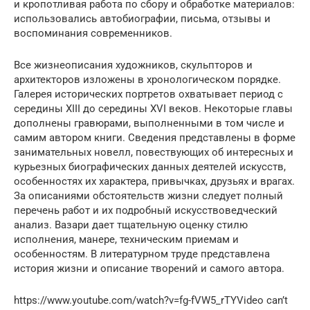
и кропотливая работа по сбору и обработке материалов:
использовались автобиографии, письма, отзывы и
воспоминания современников.
Все жизнеописания художников, скульпторов и
архитекторов изложены в хронологическом порядке.
Галерея исторических портретов охватывает период с
середины XIII до середины XVI веков. Некоторые главы
дополнены гравюрами, выполненными в том числе и
самим автором книги. Сведения представлены в форме
занимательных новелл, повествующих об интересных и
курьезных биографических данных деятелей искусств,
особенностях их характера, привычках, друзьях и врагах.
За описаниями обстоятельств жизни следует полный
перечень работ и их подробный искусствоведческий
анализ. Вазари дает тщательную оценку стилю
исполнения, манере, техническим приемам и
особенностям. В литературном труде представлена
история жизни и описание творений и самого автора.
https://www.youtube.com/watch?v=fg-fVW5_rTYVideo can’t