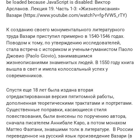
be loaded because JavaScript is disabled: Виктор
Арсланов. Лекция 19. Часть 1-3: «Жизнеописания»
Вазари (https://www.youtube.com/watch?v=fg-fVW5_rTY)
К созданию своего монументального литературного
труда Вазари приступил примерно в 1540-1546 годах.
Поводом к тому, по утверждению исследователей,
стала встреча с историком и ученым-гуманистом Паоло
Джовио (Paolo Giovio), занимавшимся
жизнеописаниями знаменитых людей. В 1550 году книга
вышла в свет и имела колоссальный успех у
современников.
Спустя еще 18 лет была издана вторая
отредактированная версия пятитомной работы,
дополненная теоретическими трактатами и портретами.
Существенные поправки, касающиеся стиля
повествования, были внесены по поручению автора,
сначала писателем Аннибале Каро, а потом монахом
Маттео Фаэтани, знавшими толк в литературе. В России
переведенное на русский язык произведение Вазари (в