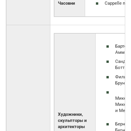
Cappelle med
Часовни
Бартол
Амман
Сандро
Боттич
Филип
Брунел
Микел
Микел
и Меди
Художники,
скульпторы и
Бернар
архитекторы
Буонта