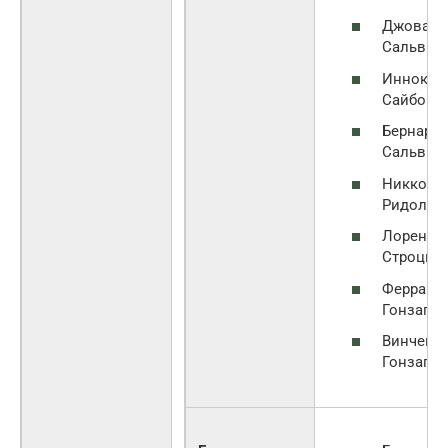
Джованн
Сальвиа
Иннокен
Сайбо
Бернард
Сальвиа
Никколо
Ридольф
Лоренцо
Строцци
Феррант
Гонзага
Винченцо
Гонзага