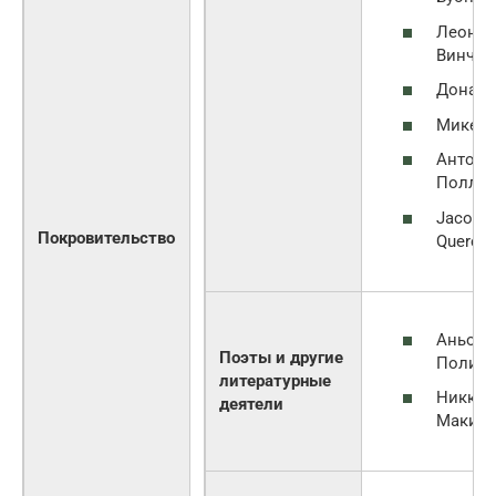
Леонар
Винчи
Донате
Микел
Антони
Полла
Jacopo 
Покровительство
Quercia
Аньоло
Поэты и другие
Полиц
литературные
Никкол
деятели
Макиав