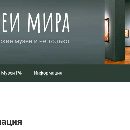
зеи мира
кие музеи и не только
Музеи РФ
Информация
мация