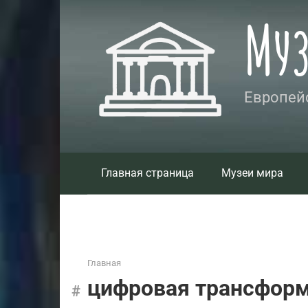
Перейти
Му
к
контенту
Европейс
Главная страница
Музеи мира
Главная
цифровая трансфор