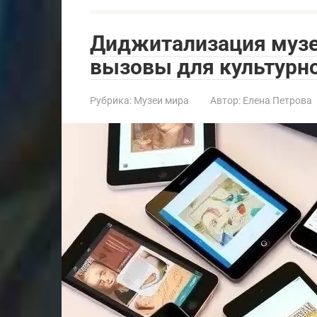
Диджитализация музе
вызовы для культурн
Рубрика:
Музеи мира
Автор:
Елена Петрова