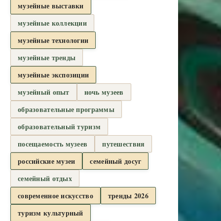
музейные выставки
музейные коллекции
музейные технологии
музейные тренды
музейные экспозиции
музейный опыт
ночь музеев
образовательные программы
образовательный туризм
посещаемость музеев
путешествия
российские музеи
семейный досуг
семейный отдых
современное искусство
тренды 2026
туризм культурный