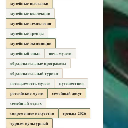
музейные выставки
музейные коллекции
музейные технологии
музейные тренды
музейные экспозиции
музейный опыт
ночь музеев
образовательные программы
образовательный туризм
посещаемость музеев
путешествия
российские музеи
семейный досуг
семейный отдых
современное искусство
тренды 2026
туризм культурный