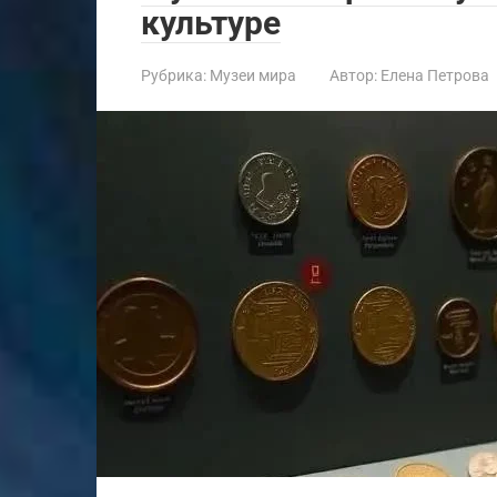
культуре
Рубрика:
Музеи мира
Автор:
Елена Петрова