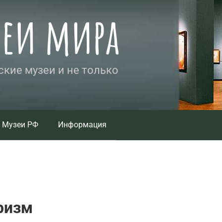
зеи мира
кие музеи и не только
Музеи РФ
Информация
ризм