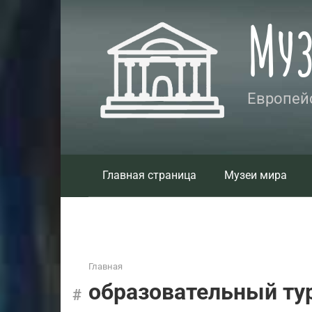
Перейти
Му
к
контенту
Европейс
Главная страница
Музеи мира
Главная
образовательный ту