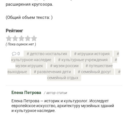
расширения кругозора.
(Общий объем текста: )
Рейтинг
( Пока оценок нет )
0
детство ностальгия
игрушки история
культурное наследие
культурные учреждения
музеи игрушек
музеи россии
путешествие
выходные
развлечения дети
семейный досуг
семейный отдых
Елена Петрова
/ автор статьи
Елена Петрова — историк и культуролог. Исследует
европейское искусство, архитектуру музейных зданий
и культурное наследие.