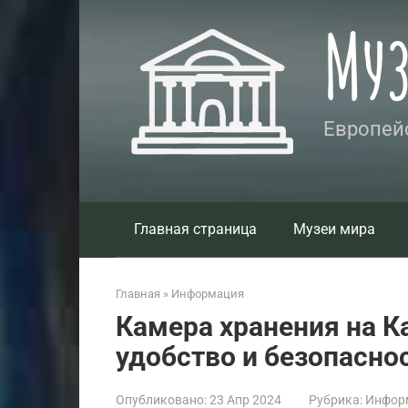
Перейти
Му
к
контенту
Европейс
Главная страница
Музеи мира
Главная
»
Информация
Камера хранения на К
удобство и безопасно
Опубликовано:
23 Апр 2024
Рубрика:
Инфор