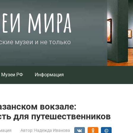
зеи мира
кие музеи и не только
Музеи РФ
Информация
азанском вокзале:
сть для путешественников
мация
Автор:
Надежда Иванова