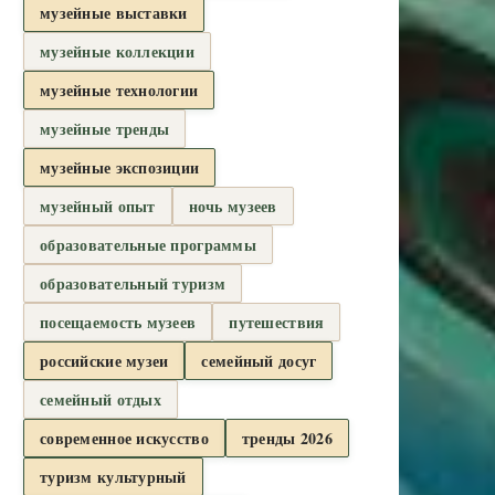
музейные выставки
музейные коллекции
музейные технологии
музейные тренды
музейные экспозиции
музейный опыт
ночь музеев
образовательные программы
образовательный туризм
посещаемость музеев
путешествия
российские музеи
семейный досуг
семейный отдых
современное искусство
тренды 2026
туризм культурный