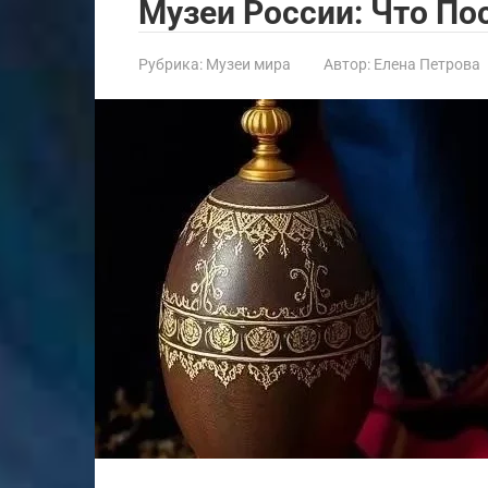
Музеи России: Что По
Рубрика:
Музеи мира
Автор:
Елена Петрова