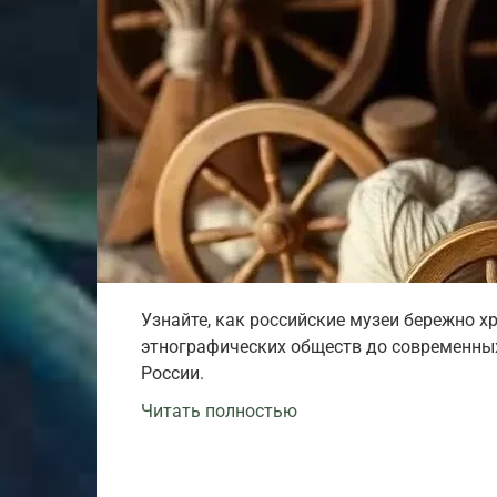
Узнайте, как российские музеи бережно х
этнографических обществ до современных
России.
Читать полностью