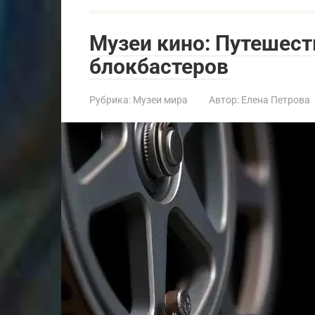
Музеи кино: Путешест
блокбастеров
Рубрика:
Музеи мира
Автор:
Елена Петрова