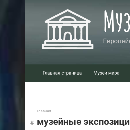
Перейти
Му
к
контенту
Европейс
Главная страница
Музеи мира
Главная
музейные экспозици