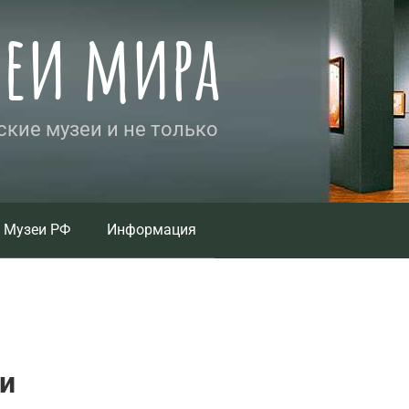
зеи мира
кие музеи и не только
Музеи РФ
Информация
и