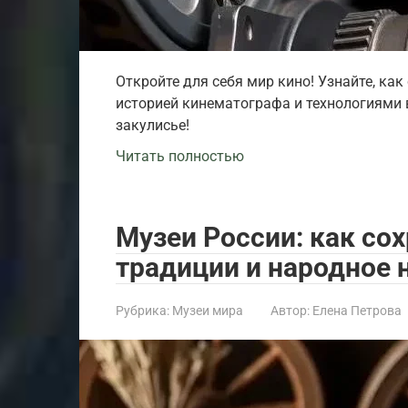
Откройте для себя мир кино! Узнайте, ка
историей кинематографа и технологиями в
закулисье!
Читать полностью
Музеи России: как со
традиции и народное 
Рубрика:
Музеи мира
Автор:
Елена Петрова