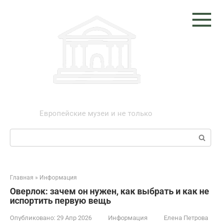
Перейти
к
контенту
Музеи мира
Европейские музеи и не только
Поиск:
Главная
»
Информация
Оверлок: зачем он нужен, как выбрать и как не
испортить первую вещь
Опубликовано:
29 Апр 2026
Информация
Елена Петрова