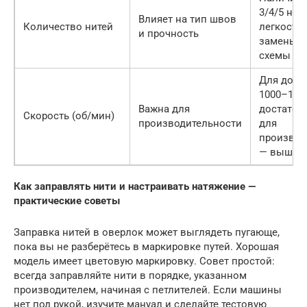
3/4/5 ните
Влияет на тип швов
Количество нитей
легкость
и прочность
замены
схемы
Для дома
1000–150
Важна для
достаточ
Скорость (об/мин)
производительности
для
производ
— выше
Как заправлять нити и настраивать натяжение —
практические советы
Заправка нитей в оверлок может выглядеть пугающе,
пока вы не разберётесь в маркировке путей. Хорошая
модель имеет цветовую маркировку. Совет простой:
всегда заправляйте нити в порядке, указанном
производителем, начиная с петлителей. Если машины
нет под рукой, изучите мануал и сделайте тестовую