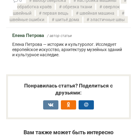
0
выбор оверлока
настройка машины
обработка краёв
обрезка ткани
оверлок
швейный
первая вещь
швейная машина
швейные ошибки
шитьё дома
эластичные швы
Елена Петрова
/ автор статьи
Елена Петрова — историк и культуролог. Исследует
европейское искусство, архитектуру музейных зданий
и культурное наследие.
Понравилась статья? Поделиться с
друзьями:
Вам также может быть интересно