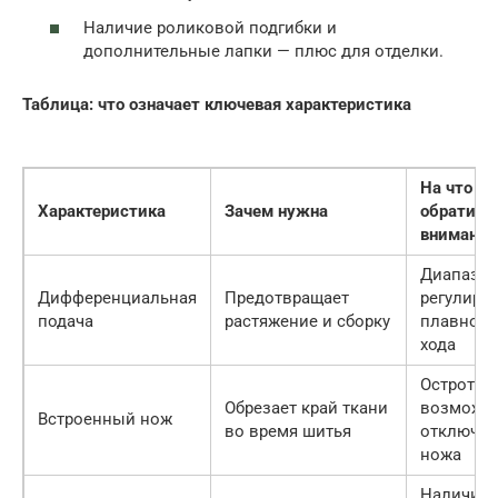
Наличие роликовой подгибки и
дополнительные лапки — плюс для отделки.
Таблица: что означает ключевая характеристика
На что
Характеристика
Зачем нужна
обратить
внимание
Диапазо
Дифференциальная
Предотвращает
регулиров
подача
растяжение и сборку
плавност
хода
Острота,
Обрезает край ткани
возможн
Встроенный нож
во время шитья
отключен
ножа
Наличие