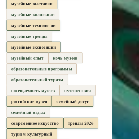
музейные выставки
музейные коллекции
музейные технологии
музейные тренды
музейные экспозиции
музейный опыт
ночь музеев
образовательные программы
образовательный туризм
посещаемость музеев
путешествия
российские музеи
семейный досуг
семейный отдых
современное искусство
тренды 2026
туризм культурный