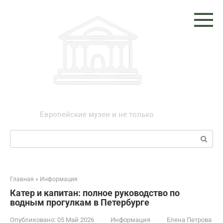
Перейти
к
контенту
Музеи мира
Европейские музеи и не только
Поиск:
Главная
»
Информация
Катер и капитан: полное руководство по
водным прогулкам в Петербурге
Опубликовано:
05 Май 2026
Информация
Елена Петрова