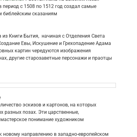
пери­од с 1508 по 1512 год создал самые
ым библейским сказаниям
в из Книги Бытия, начиная с Отделения Света
Создание Евы, Искушение и Грехопадение Адама
сновных картин чередуются изображения
нах, другие старозаветные персонажи и праотцы
е
ичество эскизов и картонов, на которых
х разных позах. Эти царственные,
 мастерское понимание художником
ок новому направлению в западно-европейском