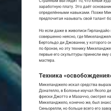
Странным выглядит то, что юный худо
заработную плату. Это даёт основани
определёнными навыками. Позже Мике
предпочитая называть свой талант б
Но если даже в живописи Гирландайо
совершенно неясно, где Микеланджел
Бертольдо ди Джованни, у которого о
по бронзе, но эту технику Микеландже
первые его скульптуры принесли ему 
мастера.
Техника «освобождения
Микеланджело искал средства выразит
Донателло, в Болонье изучал Якопо д
фрески Джотто и Мазаччо, смотрел на 
Микеланджело, конечно же, был знак
Синьорелли, но больше всего его зав