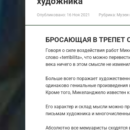
художника
Опубликовано:
16 Ноя 2021
Рубрика:
Музеи
БРОСАЮЩАЯ В ТРЕПЕТ 
Говоря о силе воздействия работ Мик
слово «terribilita», что можно переве
века ничего в этом смысле не изменил
Больше всего поражает художествен
одинаково гениальные произведения в
Кроме того, Микеланджело известен к
Его характер и склад мысли можно п
письмам художника и многочисленны
Абсолютно все мемуаристы сходятся 