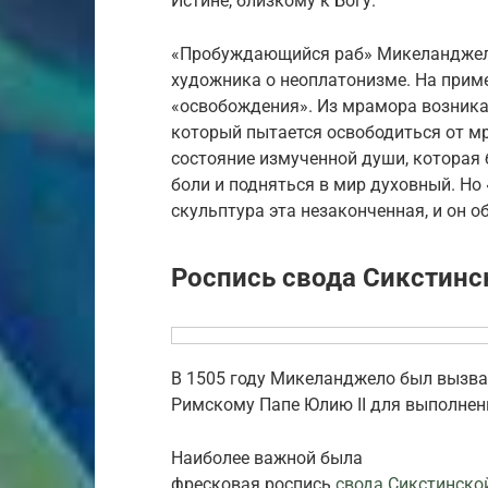
Истине, близкому к Богу.
«Пробуждающийся раб» Микеланджел
художника о неоплатонизме. На приме
«освобождения». Из мрамора возникае
который пытается освободиться от мр
состояние измученной души, которая 
боли и подняться в мир духовный. Но
скульптура эта незаконченная, и он о
Роспись свода Сикстин
В 1505 году Микелан­джело был вызва
Римскому Папе Юлию II для выполне­н
Наиболее важной была
фресковая роспись
свода Сикстинско