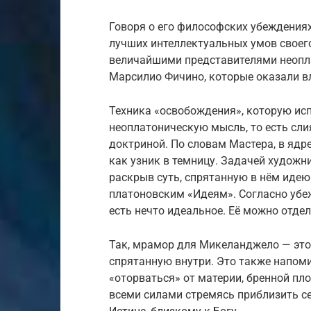
Говоря о его философских убеждениях
лучших интеллектуальных умов своего
величайшими представителями неопл
Марсилио Фичино, которые оказали в
Техника «освобождения», которую ис
неоплатоническую мысль, то есть сли
доктриной. По словам Мастера, в ядр
как узник в темницу. Задачей художн
раскрыв суть, спрятанную в нём идею
платоновским «Идеям». Согласно убе
есть нечто идеальное. Её можно отде
Так, мрамор для Микеланджело — это
спрятанную внутри. Это также напом
«оторваться» от материи, бренной пл
всеми силами стремясь приблизить с