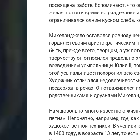
посвящена работе. Вспоминают, что о
желая тратить время на раздевание и 
ограничивался одним куском хлеба, 
Микеланджело оставался равнодушен 
гордился своим аристократическим п
быть, прежде всего, творцом, а уж п
творчеству он относился предельно э
возведением усыпальницы Юлия II, п
этой усыпальнице я похоронил всю сво
Художник отличался недоверчивостью
несдержан в речах. Он отваживался п
родственниками и друзьями Микеланд
Нам довольно много известно о жизни
пятна». Непонятно, например, где, ка
художественной техникой. В ученики
в 1488 году, в возрасте 13 лет, то ест