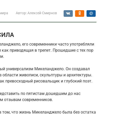
 мира
Автор:
Алексей Смирнов
СИЛА
еланджело, его современники часто употребляли
сти как приводящая в трепет. Прошедшие с тех пор
и.
ный универсализм Микеланджело. Он создавал
 области живописи, скульптуры и архитектуры.
ак превосходный рисовальщик и глубокий поэт.
редставить по пятистам дошедшим до нас
м отзывам современников.
в том, что жизнь Микеланджело была без остатка