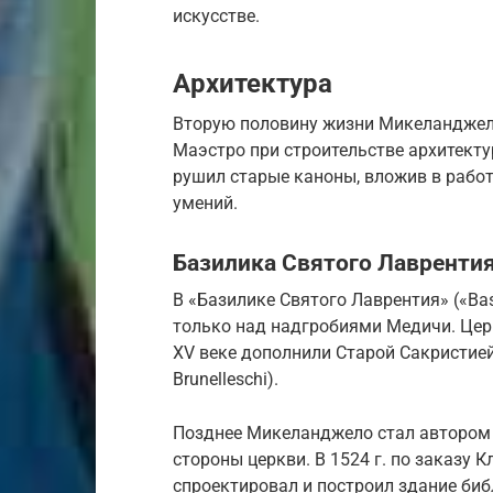
искусстве.
Архитектура
Вторую половину жизни Микеланджело
Маэстро при строительстве архитект
рушил старые каноны, вложив в работ
умений.
Базилика Святого Лавренти
В «Базилике Святого Лаврентия» («Bas
только над надгробиями Медичи. Церк
XV веке дополнили Старой Сакристией 
Brunelleschi).
Позднее Микеланджело стал автором 
стороны церкви. В 1524 г. по заказу Кл
спроектировал и построил здание библ