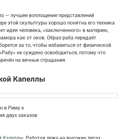
о — лучшее воплощение представлений
ре этой скульптуры хорошо понятна его техника
т идея человека, «заключенного» в материю,
амора как от оков. Образ раба передаёт
борется за то, чтобы избавиться от физической
 «Рабу» не суждено освободиться, потому что
бречён на вечные страдания.
ской Капеллы
н в Риму к
ия двух заказов
й Капеллы
. Работая ле­жа на высоких лесах