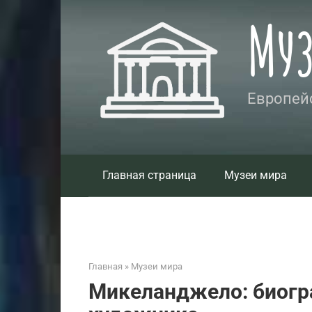
Перейти
Му
к
контенту
Европейс
Главная страница
Музеи мира
Главная
»
Музеи мира
Микеланджело: биогр