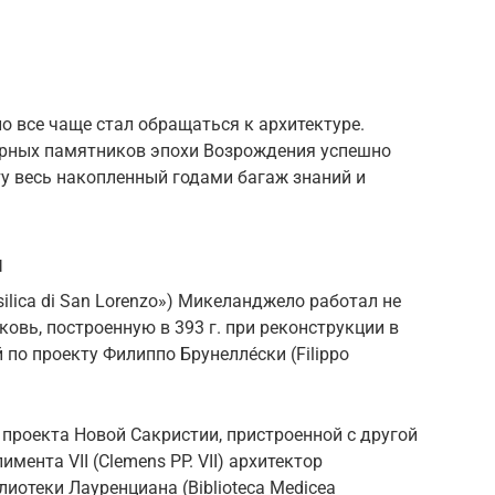
 все чаще стал обращаться к архитектуре.
урных памятников эпохи Возрождения успешно
у весь накопленный годами багаж знаний и
я
ilica di San Lorenzo») Микеланджело работал не
овь, построенную в 393 г. при реконструкции в
по проекту Филиппо Брунелле́ски (Filippo
проекта Новой Сакристии, пристроенной с другой
имента VII (Clemens PP. VII) архитектор
иотеки Лауренциана (Biblioteca Medicea