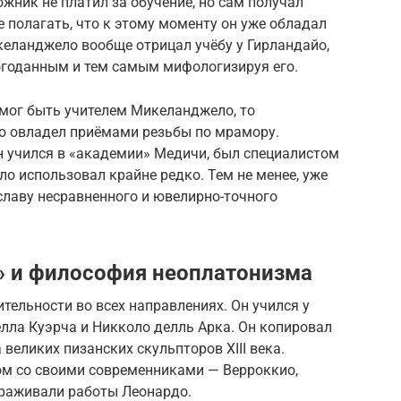
жник не платил за обучение, но сам получал
е полагать, что к этому моменту он уже обладал
ланджело вообще отрицал учёбу у Гирландайо,
огоданным и тем самым мифологизируя его.
 мог быть учителем Микеланджело, то
о овладел приёмами резьбы по мрамору.
н учился в «академии» Медичи, был специалистом
ло использовал крайне редко. Тем не менее, уже
славу несравненного и ювелирно-точного
» и философия неоплатонизма
ельности во всех направлениях. Он учился у
елла Куэрча и Никколо делль Арка. Он копировал
великих пизанских скульпторов XIII века.
ом со своими современниками — Верроккио,
ораживали работы Леонардо.