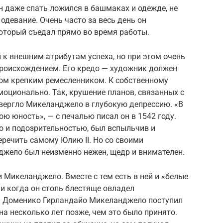
н даже спать ложился в башмаках и одежде, не
одевание. Очень часто за весь день он
который съедал прямо во время работы.
к внешним атрибутам успеха, но при этом очень
роисхождением. Его кредо — художник должен
отом крепким ремесленником. К собственному
моционально. Так, крушение планов, связанных с
овергло Микеланджело в глубокую депрессию. «В
ю юность», — с печалью писал он в 1542 году.
 и подозрительностью, был вспыльчив и
еречить самому Юлию II. Но со своими
жело был неизменно нежен, щедр и внимателен.
 Микеланджело. Вместе с тем есть в ней и «белые
к и когда он столь блестяще овладел
 к Доменико Гирландайо Микеланджело поступил
ь на несколько лет позже, чем это было принято.