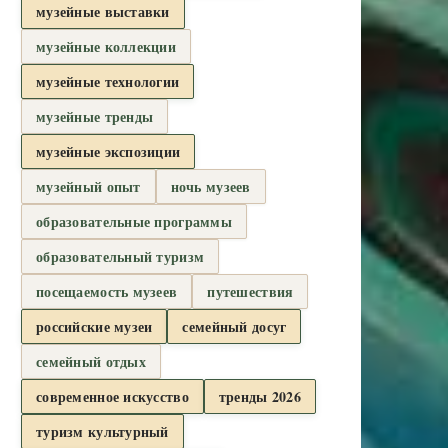
музейные выставки
музейные коллекции
музейные технологии
музейные тренды
музейные экспозиции
музейный опыт
ночь музеев
образовательные программы
образовательный туризм
посещаемость музеев
путешествия
российские музеи
семейный досуг
семейный отдых
современное искусство
тренды 2026
туризм культурный