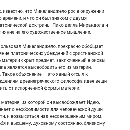
, известно, что Микеланджело рос в окружении
 времени, и что он был знаком с двумя
атонической доктрины, Пико делла Мирандола и
лияние на его художественное мышление.
пользовал Микеланджело, прекрасно обобщает
яние платонических убеждений с христианской
е материи скрыт предмет, заключенный в оковы,
ика является высвободить его из материи,
. Такое объяснение — это явный отсыл к
ждениям древнегреческого философа идея вещи
лить от испорченной формы материи.
 материя, из которой он высвобождает Идею,
инает о необходимости для человеческой души
оти, и возвыситься над несовершенным миром,
ебя к высшему, духовному состоянию, близкому