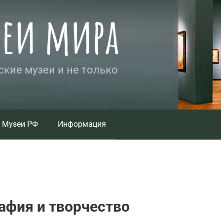
зеи мира
кие музеи и не только
Музеи РФ
Информация
афия и творчество