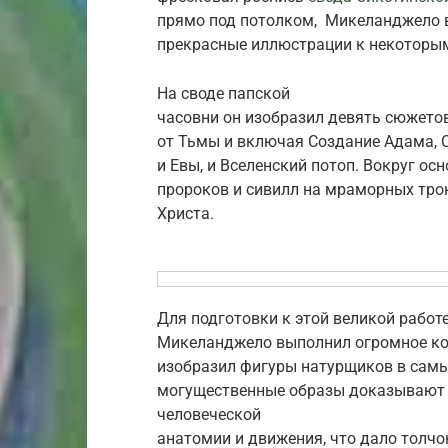
прямо под потолком, Микеланджело в 
прекрас­ные иллюстрации к не­котор
На своде папской
часовни он изобразил девять сю­жето
от Тьмы и включая Создание Адама, 
и Евы, и Вселенский потоп. Вокруг о
пророков и сивилл на мраморных тро
Христа.
Для подготовки к этой великой работ
Микеланджело выполнил огромное кол
изобразил фигуры натурщиков в самы
могущественные образы доказы­вают
человеческой
анато­мии и движения, что дало толч