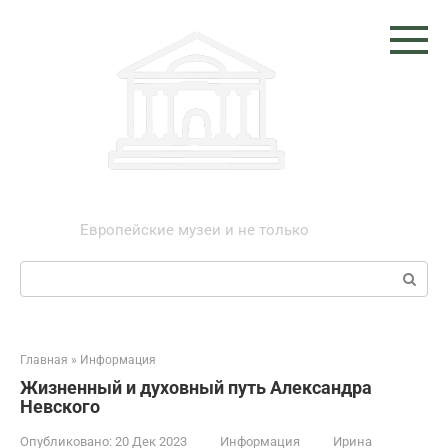
Перейти
к
контенту
Музеи мира
Европейские музеи и не только
Поиск:
Главная
»
Информация
Жизненный и духовный путь Александра
Невского
Опубликовано:
20 Дек 2023
Информация
Ирина