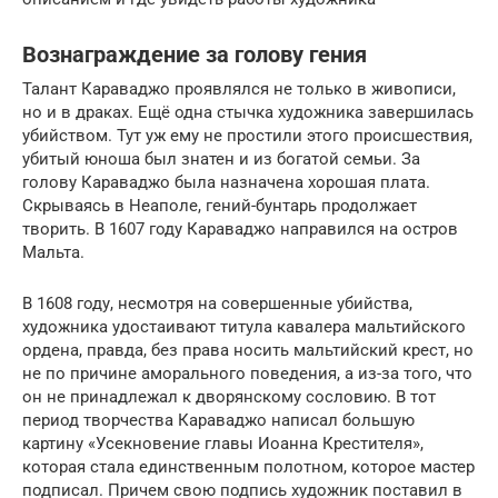
Вознаграждение за голову гения
Талант Караваджо проявлялся не только в живописи,
но и в драках. Ещё одна стычка художника завершилась
убийством. Тут уж ему не простили этого происшествия,
убитый юноша был знатен и из богатой семьи. За
голову Караваджо была назначена хорошая плата.
Скрываясь в Неаполе, гений-бунтарь продолжает
творить. В 1607 году Караваджо направился на остров
Мальта.
В 1608 году, несмотря на совершенные убийства,
художника удостаивают титула кавалера мальтийского
ордена, правда, без права носить мальтийский крест, но
не по причине аморального поведения, а из-за того, что
он не принадлежал к дворянскому сословию. В тот
период творчества Караваджо написал большую
картину «Усекновение главы Иоанна Крестителя»,
которая стала единственным полотном, которое мастер
подписал. Причем свою подпись художник поставил в