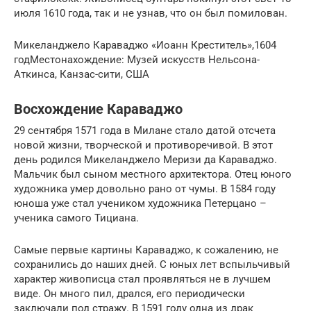
июля 1610 года, так и не узнав, что он был помилован.
Микеланджело Караваджо «Иоанн Креститель»,1604
годМестонахождение: Музей искусств Нельсона-
Аткинса, Канзас-сити, США
Восхождение Караваджо
29 сентября 1571 года в Милане стало датой отсчета
новой жизни, творческой и противоречивой. В этот
день родился Микеланджело Меризи да Караваджо.
Мальчик был сыном местного архитектора. Отец юного
художника умер довольно рано от чумы. В 1584 году
юноша уже стал учеником художника Петерцано –
ученика самого Тициана.
Самые первые картины Караваджо, к сожалению, не
сохранились до наших дней. С юных лет вспыльчивый
характер живописца стал проявляться не в лучшем
виде. Он много пил, дрался, его периодически
заключали под стражу. В 1591 году одна из драк