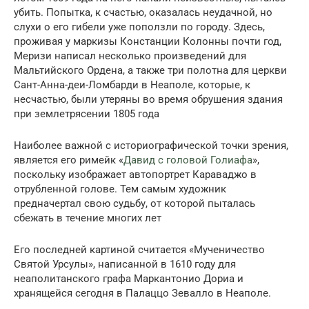
убить. Попытка, к счастью, оказалась неудачной, но
слухи о его гибели уже поползли по городу. Здесь,
проживая у маркизы Констанции Колонны почти год,
Меризи написал несколько произведений для
Мальтийского Ордена, а также три полотна для церкви
Сант-Анна-деи-Ломбарди в Неаполе, которые, к
несчастью, были утеряны во время обрушения здания
при землетрясении 1805 года
Наиболее важной с историографической точки зрения,
является его римейк «
Давид с головой Голиафа
»,
поскольку изображает автопортрет Караваджо в
отрубленной голове. Тем самым художник
предначертал свою судьбу, от которой пыталась
сбежать в течение многих лет
Его последней картиной считается «Мученичество
Святой Урсулы», написанной в 1610 году для
неаполитанского графа Маркантонио Дориа и
хранящейся сегодня в Палаццо Зевалло в Неаполе.