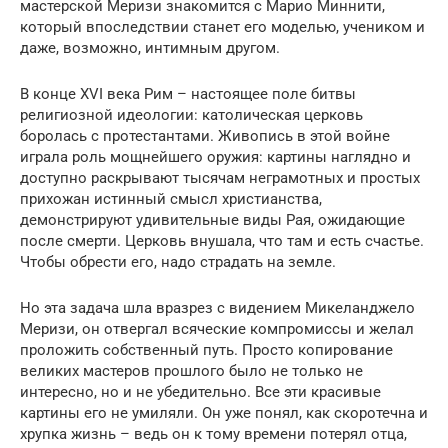
мастерской Меризи знакомится с Марио Миннити,
который впоследствии станет его моделью, учеником и
даже, возможно, интимным другом.
В конце XVI века Рим – настоящее поле битвы
религиозной идеологии: католическая церковь
боролась с протестантами. Живопись в этой войне
играла роль мощнейшего оружия: картины наглядно и
доступно раскрывают тысячам неграмотных и простых
прихожан истинный смысл христианства,
демонстрируют удивительные виды Рая, ожидающие
после смерти. Церковь внушала, что там и есть счастье.
Чтобы обрести его, надо страдать на земле.
Но эта задача шла вразрез с видением Микеланджело
Меризи, он отвергал всяческие компромиссы и желал
проложить собственный путь. Просто копирование
великих мастеров прошлого было не только не
интересно, но и не убедительно. Все эти красивые
картины его не умиляли. Он уже понял, как скоротечна и
хрупка жизнь – ведь он к тому времени потерял отца,