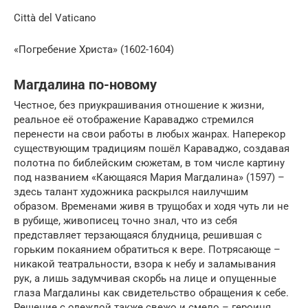
Città del Vaticano
«Погребение Христа» (1602-1604)
Магдалина по-новому
Честное, без приукрашивания отношение к жизни,
реальное её отображение Караваджо стремился
перенести на свои работы в любых жанрах. Наперекор
существующим традициям пошёл Караваджо, создавая
полотна по библейским сюжетам, в том числе картину
под названием «Кающаяся Мария Магдалина» (1597) –
здесь талант художника раскрылся наилучшим
образом. Временами живя в трущобах и ходя чуть ли не
в рубище, живописец точно знал, что из себя
представляет терзающаяся блудница, решившая с
горьким покаянием обратиться к вере. Потрясающе –
никакой театральности, взора к небу и заламывания
рук, а лишь задумчивая скорбь на лице и опущенные
глаза Магдалины как свидетельство обращения к себе.
Решение с одеждой также свежо и смело – героиня