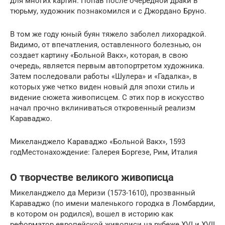
для многих картин. Попав после очередной драки в
тюрьму, художник познакомился и с Джордано Бруно.
В том же году юный буян тяжело заболел лихорадкой.
Видимо, от впечатления, оставленного болезнью, он
создает картину «Больной Вакх», которая, в свою
очередь, является первым автопортретом художника.
Затем последовали работы «Шулера» и «Гадалка», в
которых уже четко виден новый для эпохи стиль и
видение сюжета живописцем. С этих пор в искусство
начал прочно вклиниваться откровенный реализм
Караваджо.
Микеланджело Караваджо «Больной Вакх», 1593
годМестонахождение: Галерея Боргезе, Рим, Италия
О творчестве великого живописца
Микеланджело да Меризи (1573-1610), прозванный
Караваджо (по имени маленького городка в Ломбардии,
в котором он родился), вошел в историю как
реформатор европейской живописи на рубеже XVI и XVII