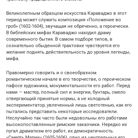
Великолепным образцом искусства Караваджо в этот
период может служить композиция «Положение во
гроб» (1602-1604), звучащая не обреченно, а героически.
В библейских мифах Караваджо находил драму
современного бытия. В самом подборе типов, в
сознательно обыденной трактовке чувствуется его
желание поднять действительность до уровня легенды,
мифа.
Правомерно говорить и о своеобразном
романтическом начале в его творчестве, о героическом
пафосе художника, монументальности его работ. Перед
нами — мастер, полный сил и энергии, бунтарь, смело
отвергающий принятые нормы, а не холодный
экспериментатор, увлеченный лишь светотенью, как его
пытались представить некоторые исследователи.
Неслучайно так часто были недовольны его работами
высокопоставленные римские заказчики. Нередко их
пугал драматизм его работ, их демократичность.
«Смерть Марии» (1605-1606), одно из центральных его