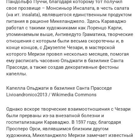
Пандольфо Пуччи, благодаря которому тот получил
свое прозвище – Монсиньор Инсалата, в честь салата
(на ит. insalata), являвшегося единственным продуктом
питания в рационе Микеланджело. Здесь Караваджо
работал с такими художниками как Лоренцо Карли,
упоминаемым выше, Антиведуто Граматика, творческие
отношения с которым были весьма скоротечны и, в
конце концов, с Джузеппе Чезари, в мастерской
которого Меризи провел несколько месяцев, помогая
ему расписать часовню Ольджати в базилике Санта
Прасседе, а также создав декоративные фестоны
капеллы.
Капелла Ольджати в базилике Санта Прасседе
Livioandronico2013 / Wikimedia Commons
Однако вскоре творческие взаимоотношения с Чезари
были прерваны из-за внезапной болезни и
госпитализации Караваджо. В 1597 году, благодаря
Просперо Орси, являвшимся близким другом
художника, Микеланджело Меризи замечает известный