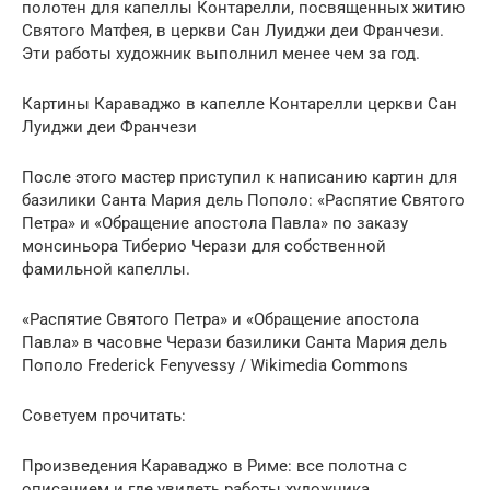
полотен для капеллы Контарелли, посвященных житию
Святого Матфея, в церкви Сан Луиджи деи Франчези.
Эти работы художник выполнил менее чем за год.
Картины Караваджо в капелле Контарелли церкви Сан
Луиджи деи Франчези
После этого мастер приступил к написанию картин для
базилики Санта Мария дель Пополо: «Распятие Святого
Петра» и «Обращение апостола Павла» по заказу
монсиньора Тиберио Черази для собственной
фамильной капеллы.
«Распятие Святого Петра» и «Обращение апостола
Павла» в часовне Черази базилики Санта Мария дель
Пополо Frederick Fenyvessy / Wikimedia Commons
Советуем прочитать:
Произведения Караваджо в Риме: все полотна с
описанием и где увидеть работы художника