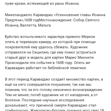
луже крови, истекающей из раны Иоанна.
Микеланджело Караваджо «Усекновение главы Иоанна
Предтечи»,1608 годМестонахождение: Собор Святого
Иоанна, Валлетта, Мальта
Буйство вспыльчивого характера привело Меризи
опять в тюремную камеру, из которой при помощи
покровителей ему удалось сбежать. Художник
отправился на Сицилию, где ему помог устроиться
старый друг и модель для картин Марио Миннити.
Происходили эти события в 1608 году. Опять же
Караваджо работает по библейской тематике.
В этот период Караваджо создает множество картин, а
ещё на него совершается покушение, так как мы
помним, что за его голову назначено вознаграждение.
Тем не менее, погиб художник не от нападения, а от
болезни. Последние научные исследования
доказывают, что причиной смерти Караваджо стал
стафилококк. Живописец-бунтарь покинул этот свет 18