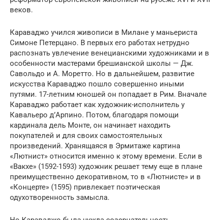
веков.
Караваджо учился живописи в Милане у маньериста
Симоне Петерцано. В первых его работах нетрудно
распознать увлечение венецианскими художниками и в
особенности мастерами брешианской школы — Дж.
Савольдо и А. Моретто. Но в дальнейшем, развитие
искусства Караваджо пошло совершенно иными
путями. 17-летним юношей он попадает в Рим. Вначале
Караваджо работает как художник-исполнитель у
Кавальеро д’Арпино. Потом, благодаря помощи
кардинала дель Монте, он начинает находить
покупателей и для своих самостоятельных
произведений. Хранящаяся в Эрмитаже картина
«Лютнист» относится именно к этому времени. Если в
«Вакхе» (1592-1593) художник решает тему еще в плане
преимущественно декоративном, то в «Лютнисте» и в
«Концерте» (1595) привлекает поэтическая
одухотворенность замысла.
Но Караваджо была чужда созерцательность