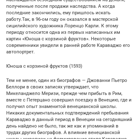
полученные после продажи наследства. А когда
последние закончились, ему пришлось искать
работу.Так, в 96-ом году он оказался в мастерской
сицилийского художника Лоренцо Карли. К этому
периоду относится одна из первых написанных им
картин «Юноша с корзиной фруктов». Некоторые
современники увидели в ранней работе Караваджо его
автопортрет.
Юноша с корзиной фруктов (1593)
Тем не менее, один из биографов — Джованни Пьетро
Беллори в своих записях утверждает, что
Микеланджело Меризи, прежде чем прибыть в Рим,
вместе с Петерцано совершил поездку в Венецию, где и
получил опыт знаменитой венецианской школы.
Никаких документальных подтверждений пребывания
Караваджо в данный период в Венеции на сегодняшний
день найдено не было, так же как и упоминаний в
трудах других биографов. А влияние венецианской
школы живописи на формирование стиля Караваджо