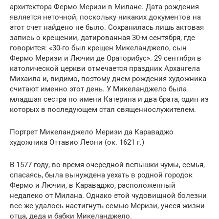
архитектора Фермо Меризи в Милане. Дата рождения
является неточной, поскольку никаких документов на
этот счет найдено не было. Сохранилась лишь актовая
запись о крещении, датированная 30-м сентября, где
говорится: «30-го был крещен Микеланджело, сын
Фермо Меризи и Лючии де Ораторибус». 29 сентября в
католической церкви отмечается праздник Архангела
Михаила и, видимо, поэтому днем рождения художника
считают именно этот день. У Микеланджело была
младшая сестра по имени Катерина и два брата, один из
которых в последующем стал священнослужителем.
Портрет Микеланджело Меризи да Караваджо
художника Оттавио Леони (ок. 1621 г.)
В 1577 году, во время очередной вспышки чумы, семья,
спасаясь, была вынуждена уехать в родной городок
Фермо и Лючии, в Караваджо, расположенный
недалеко от Милана. Однако этой чудовищной болезни
все же удалось настигнуть семью Меризи, унеся жизни
отца, деда и бабки Микеланджело.