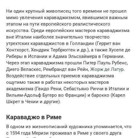
Ни один крупный живописец того времени не прошел
мимо увлечения караваджизмом, явившимся важным
этапом на пути европейского реалистического
искусства. Среди европейских мастеров караваджизма
вне Италии наиболее значительно творчество
утрехтских караваджистов в Голландии (Геррит ван
Хонтхорст, Хендрик Тербрюгген и др.), а также Хусепе де
Риберы в Испании и Адама Эльсхаймера в Германии.
Через этап караваджизма прошли Питер Пауль Рубенс,
Диего Веласкес, Рембрандт ван Рейн,
Жорж де Латур
.
Воздействие отдельных приемов караваджизма
ощутимо также в работах некоторых мастеров
академизма (Гвидо Рени, Себастьяно Риччи в Италии и
Вильям-Адольф Бугеро во Франции) и барокко (Карел
Шкрет в Чехии и другие).
Караваджо в Риме
В одном из жизнеописаний художника упоминается, что
с 1594 года Меризи проживал в Риме у своего друга