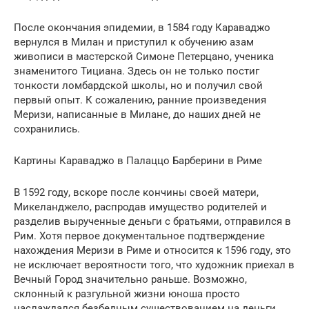
После окончания эпидемии, в 1584 году Караваджо
вернулся в Милан и приступил к обучению азам
живописи в мастерской Симоне Петерцано, ученика
знаменитого Тициана. Здесь он не только постиг
тонкости ломбардской школы, но и получил свой
первый опыт. К сожалению, ранние произведения
Меризи, написанные в Милане, до наших дней не
сохранились.
Картины Караваджо в Палаццо Барберини в Риме
В 1592 году, вскоре после кончины своей матери,
Микеланджело, распродав имущество родителей и
разделив вырученные деньги с братьями, отправился в
Рим. Хотя первое документальное подтверждение
нахождения Меризи в Риме и относится к 1596 году, это
не исключает вероятности того, что художник приехал в
Вечный Город значительно раньше. Возможно,
склонный к разгульной жизни юноша просто
наслаждался безбедным существованием на деньги,