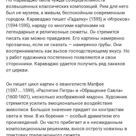
возвышенных классических композиций. Рим для него
был не музеем, а живым, беспокойным современным
городом. Караваджо пишет «Гадалку» (1595) и «Игроков»
(1594-1595), наряду со многими картинами на
легендарные и религиозные сюжеты. Он стремится
писать как можно правдивее. Его картины намеренно
прозаичны, если не сказать — намеренно грубы. Они
воспринимались как вызов господствующему вкусу. Но
у работ художника постепенно появляются и свои
сторонники. Караваджо удается получить ряд заказов
от церкви.
Он пишет цикл картин о евангелисте Матфее
(1597…..1599), «Распятие Петра» и «Обращение Савла»
(1600-1601), несколько изображений мадонн. Художник
стремится усилить эмоциональное воздействие
живописи. Большое значение придает он контрастам
света и тени. В их борении — особый драматизм его
произведений. Он часто прибегает и к неожиданным
композиционным решениям, внося остроту новизны в
трактовку традиционного сюжета.