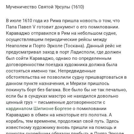
Мученичество Святой Урсулы (1610)
В июле 1610 года из Рима пришла новость о том, что
Папа Павел V готовит документ о его помиловании.
Караваджо отправился в Рим на небольшом судне,
осуществлявшем периодические рейсы между
Неаполем и Порто Эрколе (Тоскана). Данный рейс не
предусматривал заход в порт Ладисполи, где должен
был сойти Караваджо, однако по определенным
договоренностям поездка художника должна была
состояться именно так. Непредвиденные
обстоятельства не позволили судну пришвартоваться в
данном пункте назначения, и Меризи пришлось
покинуть борт без багажа. Все было бы не так печально,
если бы в сундуках маэстро не находился довольно
ценный груз – письменные договоренности с
кардиналом Шипионе Боргезе
о помиловании
Караваджо в обмен на некоторые его полотна. А
корабль, тем временем, продолжал свой путь. Здесь
известному художнику вновь пришли на помощь и
помогли скорейшим образом прибыть в Порто Эрколе,