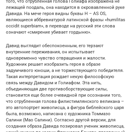
того, что отрубленная голова Голиафа изображена не
лежащей поодаль, она находится в окровавленной руке
Давида. На мече героя видны буквы H – AS OS,
являющиеся аббревиатурой латинской фразы «humilitas
occidit superbiam», в переводе на русский эти слова
означают «смирение убивает гордыню».
Давид выглядит обеспокоенным, его терзают
внутренние переживания, он испытывает
одновременно чувство отвращения и жалости.
Художник решает изобразить героя в образе
задумчивого юноши, а не торжествующего победителя.
Такая интерпретация рождает некую философскую
связь между Давидом и Голиафом. Эта нить,
объединяющая две противоборствующие силы,
становится еще более очевидной при осознании того,
что отрубленная голова филистимлянского великана –
это автопортрет живописца, а фигура библейского царя
была, возможно, написана с художника Томмазо
Салини (Мао Салини). Согласно другой версии, для
создания образа Давида позировал ученик живописца,