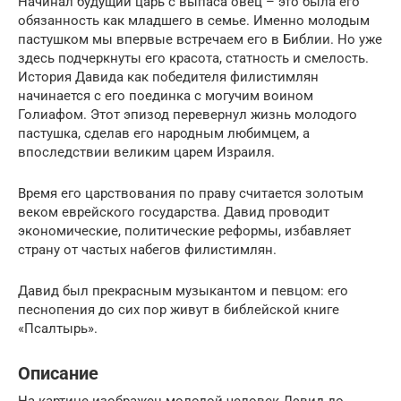
Начинал будущий царь с выпаса овец – это была его
обязанность как младшего в семье. Именно молодым
пастушком мы впервые встречаем его в Библии. Но уже
здесь подчеркнуты его красота, статность и смелость.
История Давида как победителя филистимлян
начинается с его поединка с могучим воином
Голиафом. Этот эпизод перевернул жизнь молодого
пастушка, сделав его народным любимцем, а
впоследствии великим царем Израиля.
Время его царствования по праву считается золотым
веком еврейского государства. Давид проводит
экономические, политические реформы, избавляет
страну от частых набегов филистимлян.
Давид был прекрасным музыкантом и певцом: его
песнопения до сих пор живут в библейской книге
«Псалтырь».
Описание
На картине изображен молодой человек Дэвид до