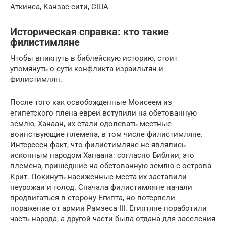
Аткинса, Канзас-сити, США
Историческая справка: кто такие
филистимляне
Чтобы вникнуть в библейскую историю, стоит
упомянуть о сути конфликта израильтян и
филистимлян.
После того как освобожденные Моисеем из
египетского плена евреи вступили на обетованную
землю, Ханаан, их стали одолевать местные
воинствующие племена, в том числе филистимляне.
Интересен факт, что филистимляне не являлись
исконным народом Ханаана: согласно Библии, это
племена, пришедшие на обетованную землю с острова
Крит. Покинуть насиженные места их заставили
неурожаи и голод. Сначала филистимляне начали
продвигаться в сторону Египта, но потерпели
поражение от армии Рамзеса III. Египтяне поработили
часть народа, а другой части была отдана для заселения