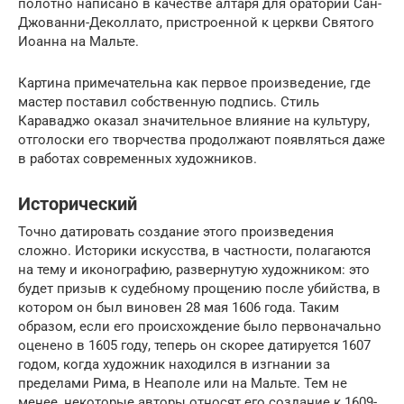
полотно написано в качестве алтаря для оратории Сан-
Джованни-Деколлато, пристроенной к церкви Святого
Иоанна на Мальте.
Картина примечательна как первое произведение, где
мастер поставил собственную подпись. Стиль
Караваджо оказал значительное влияние на культуру,
отголоски его творчества продолжают появляться даже
в работах современных художников.
Исторический
Точно датировать создание этого произведения
сложно. Историки искусства, в частности, полагаются
на тему и иконографию, развернутую художником: это
будет призыв к судебному прощению после убийства, в
котором он был виновен 28 мая 1606 года. Таким
образом, если его происхождение было первоначально
оценено в 1605 году, теперь он скорее датируется 1607
годом, когда художник находился в изгнании за
пределами Рима, в Неаполе или на Мальте. Тем не
менее, некоторые авторы относят его создание к 1609-