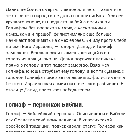
Давид не боится смерти: главное для него – защитить
честь своего народа и не дать «поносить» Бога. Увидев
хрупкого юношу, вышедшего на бой с великаном-
Голиафом без доспехов и меча, с несколькими
камешками и пращой, филистимляне еще больше
начинают поднимать на смех евреев. «Я иду против тебя
во имя Бога Израиля», — говорит Давид, и Голиаф
замолкает. Великан видит камень, летящий в его
голову из пращи юноши. Давид поражает великана
прямо в голову, и тот падает замертво. Взяв меч
Голиафа, юноша отрубает ему голову, и вот так Давид с
головой Голиафа повергает опешивших филистимлян в
бегство. Израильская армия нагоняет их и разбивает. В
столицу Давид приезжает победителем.
Голиаф – персонаж Библии.
Голиаф — Библейский персонаж. Описывается в Библии
как Фелистимский воин-великан. В классической
еврейской традиции, подчеркивали статус Голиафа как