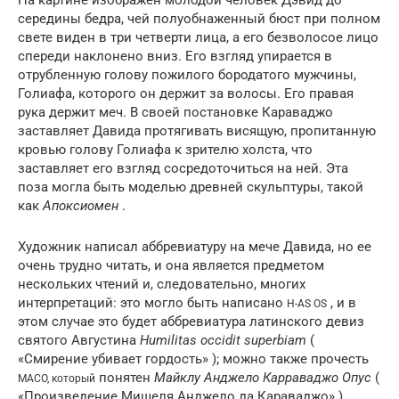
середины бедра, чей полуобнаженный бюст при полном
свете виден в три четверти лица, а его безволосое лицо
спереди наклонено вниз. Его взгляд упирается в
отрубленную голову пожилого бородатого мужчины,
Голиафа, которого он держит за волосы. Его правая
рука держит меч. В своей постановке Караваджо
заставляет Давида протягивать висящую, пропитанную
кровью голову Голиафа к зрителю холста, что
заставляет его взгляд сосредоточиться на ней. Эта
поза могла быть моделью древней скульптуры, такой
как
Апоксиомен
.
Художник написал аббревиатуру на мече Давида, но ее
очень трудно читать, и она является предметом
нескольких чтений и, следовательно, многих
интерпретаций: это могло быть написано
, и в
H-AS OS
этом случае это будет аббревиатура латинского девиз
святого Августина
Humilitas occidit superbiam
(
«Смирение убивает гордость» ); можно также прочесть
понятен
Майклу Анджело Карраваджо Опус
(
MACO, который
«Произведение Мишеля Анджело да Караваджо» ).