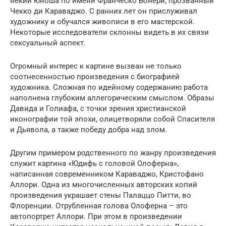
некий юноша по имени Франческо Бонери, прозванный
Чекко ди Караваджо. С ранних лет он прислуживал
художнику и обучался живописи в его мастерской.
Некоторые исследователи склонны видеть в их связи
сексуальный аспект.
Огромный интерес к картине вызван не только
соотнесенностью произведения с биографией
художника. Сложная по идейному содержанию работа
наполнена глубоким аллегорическим смыслом. Образы
Давида и Голиафа, с точки зрения христианской
иконографии той эпохи, олицетворяли собой Спасителя
и Дьявола, а также победу добра над злом.
Другим примером родственного по жанру произведения
служит картина «Юдифь с головой Олоферна»,
написанная современником Караваджо, Кристофано
Аллори. Одна из многочисленных авторских копий
произведения украшает стены Палаццо Питти, во
Флоренции. Отрубленная голова Олоферна – это
автопортрет Аллори. При этом в произведении