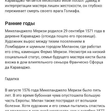
Караваджо читается несколько иной посыл: Давид в
интерпретации мастера лишен жестокости, он глубоко
переживает смерть своего врага Голиафа.
Ранние годы
Микеланджело Меризи родился 29 сентября 1571 года в
деревне Караваджо (отсюда пошло его прозвище).
Художник вырос между тихим поселением в
Ломбардии и шумным городом Миланом, где работал
его отец, каменщик Фермо Меризи. Несмотря на низкий
социальный статус, семья будущего мастера кисти была
вхожа в дом влиятельного сеньора Франческо Сфорца
да Караваджо.
Гадалка
В августе 1576 года Микеланджело Меризи было пять
лет. В это время бубонная чума опустошила большую
часть Европы. Милан также пострадал от вспышки
болезни. Хотя художник и его семья пытались спастись
от эпидемии в сельской местности, уже к октябрю 1577