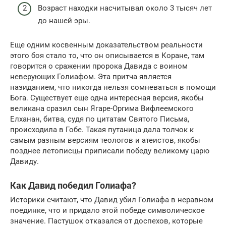
Возраст находки насчитывал около 3 тысяч лет
до нашей эры.
Еще одним косвенным доказательством реальности
этого боя стало то, что он описывается в Коране, там
говорится о сражении пророка Давида с воином
неверующих Голиафом. Эта притча является
назиданием, что никогда нельзя сомневаться в помощи
Бога. Существует еще одна интересная версия, якобы
великана сразил сын Ягаре-Оргима Вифлеемского
Елханан, битва, судя по цитатам Святого Письма,
происходила в Гобе. Такая путаница дала толчок к
самым разным версиям теологов и атеистов, якобы
позднее летописцы приписали победу великому царю
Давиду.
Как Давид победил Голиафа?
Историки считают, что Давид убил Голиафа в неравном
поединке, что и придало этой победе символическое
значение. Пастушок отказался от доспехов, которые