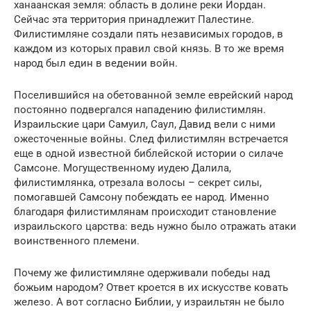
ханаанская земля: область в долине реки Иордан.
Сейчас эта территория принадлежит Палестине.
Филистимляне создали пять независимых городов, в
каждом из которых правил свой князь. В то же время
народ был един в ведении войн.
Поселившийся на обетованной земле еврейский народ
постоянно подвергался нападению филистимлян.
Израильские цари Самуил, Саул, Давид вели с ними
ожесточенные войны. След филистимлян встречается
еще в одной известной библейской истории о силаче
Самсоне. Могущественному иудею Далила,
филистимлянка, отрезала волосы – секрет силы,
помогавшей Самсону побеждать ее народ. Именно
благодаря филистимлянам происходит становление
израильского царства: ведь нужно было отражать атаки
воинственного племени.
Почему же филистимляне одерживали победы над
божьим народом? Ответ кроется в их искусстве ковать
железо. А вот согласно Библии, у израильтян не было