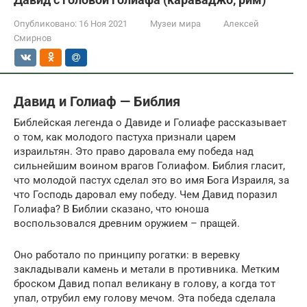
Опубликовано:
16 Ноя 2021
Музеи мира
Алексей
Смирнов
Давид и Голиаф — Библия
Библейская легенда о Давиде и Голиафе рассказывает
о том, как молодого пастуха признали царем
израильтян. Это право даровала ему победа над
сильнейшим воином врагов Голиафом. Библия гласит,
что молодой пастух сделал это во имя Бога Израиля, за
что Господь даровал ему победу. Чем Давид поразил
Голиафа? В Библии сказано, что юноша
воспользовался древним оружием – пращей.
Оно работало по принципу рогатки: в веревку
закладывали камень и метали в противника. Метким
броском Давид попал великану в голову, а когда тот
упал, отрубил ему голову мечом. Эта победа сделала