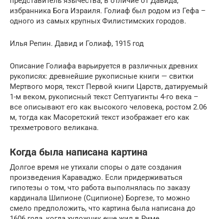
представитель язычества, в отличие от Давида,
избранника Бога Израиля. Голиаф был родом из Гефа –
одного из самых крупных Филистимских городов.
Илья Репин. Давид и Голиаф, 1915 год
Описание Голиафа варьируется в различных древних
рукописях: древнейшие рукописные книги — свитки
Мертвого моря, текст Первой книги Царств, датируемый
1-м веком, рукописный текст Септуагинты 4-го века –
все описывают его как высокого человека, ростом 2.06
м, тогда как Масоретский текст изображает его как
трехметрового великана.
Когда была написана картина
Долгое время не утихали споры о дате создания
произведения Караваджо. Если придерживаться
гипотезы о том, что работа выполнялась по заказу
кардинала Шипионе (Сципионе) Боргезе, то можно
смело предположить, что картина была написана до
1606 года, когда художник еще жил в Риме.