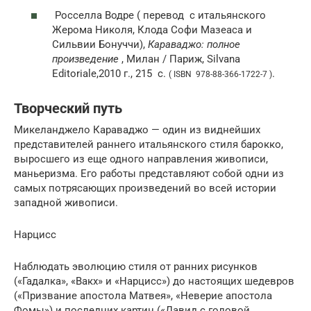
Росселла Водре (
перевод
с итальянского
Жерома Николя, Клода Софи Мазеаса и
Сильвии Бонуччи),
Караваджо: полное
произведение
, Милан / Париж, Silvana
Editoriale,2010 г., 215
с.
.
( ISBN 978-88-366-1722-7 )
Творческий путь
Микеланджело Караваджо — один из виднейших
представителей раннего итальянского стиля барокко,
выросшего из еще одного направления живописи,
маньеризма. Его работы представляют собой одни из
самых потрясающих произведений во всей истории
западной живописи.
Нарцисс
Наблюдать эволюцию стиля от ранних рисунков
(«Гадалка», «Вакх» и «Нарцисс») до настоящих шедевров
(«Призвание апостола Матвея», «Неверие апостола
Фомы») и последних картин («Давид с головой