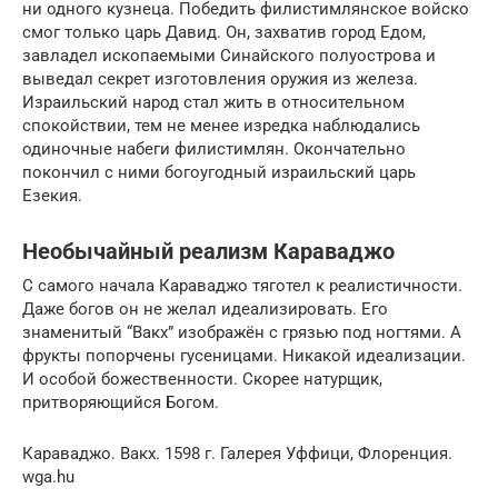
ни одного кузнеца. Победить филистимлянское войско
смог только царь Давид. Он, захватив город Едом,
завладел ископаемыми Синайского полуострова и
выведал секрет изготовления оружия из железа.
Израильский народ стал жить в относительном
спокойствии, тем не менее изредка наблюдались
одиночные набеги филистимлян. Окончательно
покончил с ними богоугодный израильский царь
Езекия.
Необычайный реализм Караваджо
С самого начала Караваджо тяготел к реалистичности.
Даже богов он не желал идеализировать. Его
знаменитый “Вакх” изображён с грязью под ногтями. А
фрукты попорчены гусеницами. Никакой идеализации.
И особой божественности. Скорее натурщик,
притворяющийся Богом.
Караваджо. Вакх. 1598 г. Галерея Уффици, Флоренция.
wga.hu