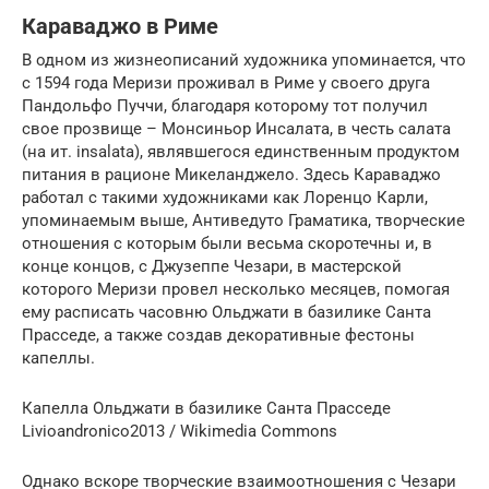
Караваджо в Риме
В одном из жизнеописаний художника упоминается, что
с 1594 года Меризи проживал в Риме у своего друга
Пандольфо Пуччи, благодаря которому тот получил
свое прозвище – Монсиньор Инсалата, в честь салата
(на ит. insalata), являвшегося единственным продуктом
питания в рационе Микеланджело. Здесь Караваджо
работал с такими художниками как Лоренцо Карли,
упоминаемым выше, Антиведуто Граматика, творческие
отношения с которым были весьма скоротечны и, в
конце концов, с Джузеппе Чезари, в мастерской
которого Меризи провел несколько месяцев, помогая
ему расписать часовню Ольджати в базилике Санта
Прасседе, а также создав декоративные фестоны
капеллы.
Капелла Ольджати в базилике Санта Прасседе
Livioandronico2013 / Wikimedia Commons
Однако вскоре творческие взаимоотношения с Чезари