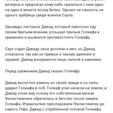
вечером и предлагал кому-либо сразиться с ним один
на один и решить исход битвы. Однако не нашлось ни
одного храбреца среди воинов Саула.
Однажды пастушок Давид, который приносил еду
своим братьям-воинам, услышал призыв Голиафа к
сражению и вызвался противостоять Голиафу.
Саул отдал Давиду свои доспехи и меч, но Давид
отказался, так как не привык к такому одеянию и
оружию. Давид вооружился лишь палкой и камнями.
Перед сражением Давид сказал Голиафу:
Давид выпустил камень из своей пращи и со силы
ударил Голиафа в лоб. Голиаф упал ничком на землю, и
Давид отсек ему голову его собственным мечом.
Филистимляне обратились в бегство после смерти
Голиафа. Израильтяне преследовали Филистимлян до
самого Гефа. Давид с отрубленной головой Голиафа