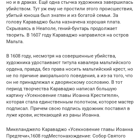
но и в драках. Ещё одна стычка художника завершилась
убийством. Тут уж ему не простили этого происшествия,
убитый юноша был знатен и из богатой семьи. За
голову Караваджо была назначена хорошая плата.
Скрываясь в Неаполе, гений-бунтарь продолжает
творить. В 1607 году Караваджо направился на остров
Мальта.
В 1608 году, несмотря на совершенные убийства,
художника удостаивают титула кавалера мальтийского
ордена, правда, без права носить мальтийский крест, но
не по причине аморального поведения, а из-за того, что
он не принадлежал к дворянскому сословию. В тот
период творчества Караваджо написал большую
картину «Усекновение главы Иоанна Крестителя»,
которая стала единственным полотном, которое мастер
подписал. Причем свою подпись художник поставил в
луже крови, истекающей из раны Иоанна.
Микеланджело Караваджо «Усекновение главы Иоанна
Предтечи»,1608 годМестонахождение: Собор Святого