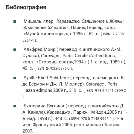
Библиография
Мишель Илер ,
Караваджо, Священное и Жизнь:
объяснение 33 картин
, Париж, Гершер,
колл.
«Музей миниатюры», г.1995 г., 62
с.
( ISBN 2-7335-
.
0251-4 )
Альфред Мойр (
перевод
с английского А.-М.
Сулака),
Caravage
, Paris, Cercle d’art editions,
колл.
«Стороны света»,1994 г.(
1- е
изд.
1989 г.),
40
с.
.
( ISBN 2-7022-0376-0 )
Sybille Ebert-Schifferer (
перевод
с немецкого В.
де Бермон и Дж. Л. Мюллер),
Caravage
, Paris,
Hazan editions,2009 г., 319
с.
( ISBN 978-2-7541-0399-2
.
)
Екатерина Пуглиси (
перевод
с английского Д.-
А. Канала),
Караваджо
, Париж, Файдон,2005 г.(
1-
е
изд.
1998 г.), 448
с.
,
1- е
( ISBN 978-0-7148-9995-4 )
изд. Французский 2005, репр. мягкая обложка
2007.