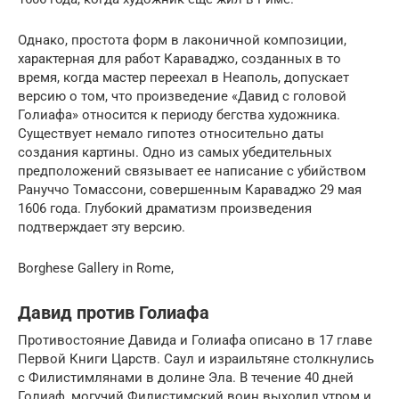
Однако, простота форм в лаконичной композиции,
характерная для работ Караваджо, созданных в то
время, когда мастер переехал в Неаполь, допускает
версию о том, что произведение «Давид с головой
Голиафа» относится к периоду бегства художника.
Существует немало гипотез относительно даты
создания картины. Одно из самых убедительных
предположений связывает ее написание с убийством
Рануччо Томассони, совершенным Караваджо 29 мая
1606 года. Глубокий драматизм произведения
подтверждает эту версию.
Borghese Gallery in Rome,
Давид против Голиафа
Противостояние Давида и Голиафа описано в 17 главе
Первой Книги Царств. Саул и израильтяне столкнулись
с Филистимлянами в долине Эла. В течение 40 дней
Голиаф, могучий Филистимский воин выходил утром и