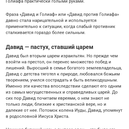
Голиафа практически голыми руками.
Фраза «Давид и Голиаф» или «Давид против Голиафа»
давно стала нарицательной и используется
применительно к ситуации, когда слабый противник
сталкивается гораздо более сильным.
Давид — пастух, ставший царем
Давид был вторым царем израильтян. Но прежде чем
взойти на престол, он перенес множество побед и
лишений. Выросший в семье богатого землевладельца,
Давид с детства тяготел к природе, любовался божьим
творением, учился сострадать и быть великодушным.
Именно эти качества впоследствии сделают его одним
из самых могущественных и справедливых царей. До
сих пор Давид почитаем евреями, о нем знают не
только люди, близкие к христианской вере, но и
далекие от нее. Потомок колена Иуды, Давид, упомянут
в родословной Иисуса Христа.