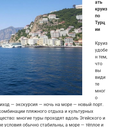
ать
круиз
по
Турц
ии
Круиз
удобе
н тем,
что
вы
види
те
мног
о
риход — экскурсия — ночь на море — новый порт.
 комбинации пляжного отдыха и культурных
щество: многие туры проходят вдоль Эгейского и
е условия обычно стабильны, а море — тёплое и