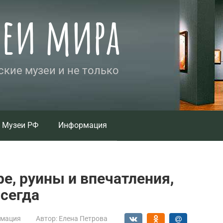
зеи мира
кие музеи и не только
Музеи РФ
Информация
е, руины и впечатления,
сегда
мация
Автор:
Елена Петрова