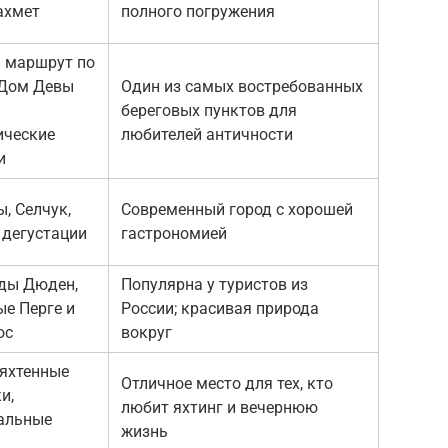
ахмет
полного погружения
 маршрут по
 Дом Девы
Один из самых востребованных
береговых пунктов для
ические
любителей античности
и
, Селчук,
Современный город с хорошей
 дегустации
гастрономией
ды Дюден,
Популярна у туристов из
ые Перге и
России; красивая природа
ос
вокруг
 яхтенные
Отличное место для тех, кто
и,
любит яхтинг и вечернюю
альные
жизнь