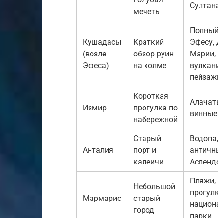
Султан
мечеть
Полный
Кушадасы
Краткий
Эфесу,
(возле
обзор руин
Марии,
Эфеса)
на холме
вулкан
пейзаж
Короткая
Алачаты
Измир
прогулка по
винные
набережной
Старый
Водопа
Анталия
порт и
античн
калеичи
Аспенд
Пляжи,
Небольшой
прогулк
Мармарис
старый
национ
город
парки