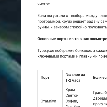
чистое.
Если вы устали от выбора между пл
программой, круиз решает задачу сам
руины, и вечером спокойно поужинать
Основные порты и что в них посмотр
Турецкое побережье большое, и кажды
ключевыми портами и главными прич
Главное за
Порт
Если ес
1-2 часа
Храм
Гранд-б
Святой
дворцы
Стамбул
Софии,
прогулк
Голубая