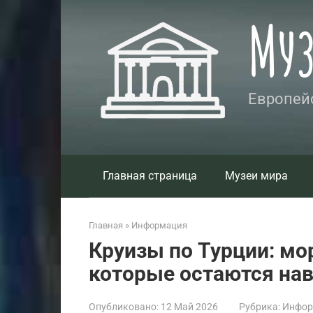
Перейти
Му
к
контенту
Европейс
Главная страница
Музеи мира
Главная
»
Информация
Круизы по Турции: мор
которые остаются нав
Опубликовано:
12 Май 2026
Рубрика:
Инфор