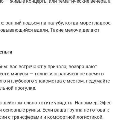
о — живые концерты или тематические вечера, а
х: ранний подъем на палубу, когда море гладкое,
исовывающийся вдали. Такие мелочи делают
деньги
бны: вас встречают у причала, возвращают
 есть минусы — толпы и ограниченное время в
ого и глубокого знакомства с местом, подумайте
льной прогулке.
вы действительно хотите увидеть. Например, Эфес
ти основные руины. Если ваша группа не готова к
ии с трансферами и комфортной логистикой.