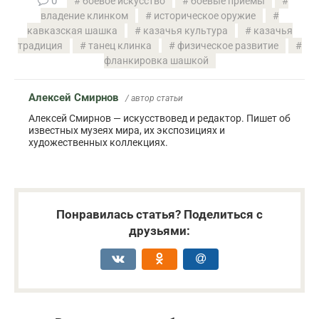
0
боевое искусство
боевые приемы
владение клинком
историческое оружие
кавказская шашка
казачья культура
казачья
традиция
танец клинка
физическое развитие
фланкировка шашкой
Алексей Смирнов
/ автор статьи
Алексей Смирнов — искусствовед и редактор. Пишет об
известных музеях мира, их экспозициях и
художественных коллекциях.
Понравилась статья? Поделиться с
друзьями: