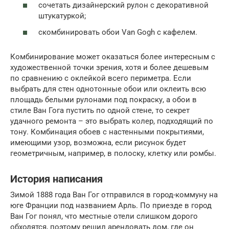
сочетать дизайнерский рулон с декоративной
штукатуркой;
скомбинировать обои Van Gogh с кафелем.
Комбинирование может оказаться более интересным с
художественной точки зрения, хотя и более дешевым
по сравнению с оклейкой всего периметра. Если
выбрать для стен однотонные обои или оклеить всю
площадь белыми рулонами под покраску, а обои в
стиле Ван Гога пустить по одной стене, то секрет
удачного ремонта – это выбрать колер, подходящий по
тону. Комбинация обоев с настенными покрытиями,
имеющими узор, возможна, если рисунок будет
геометричным, например, в полоску, клетку или ромбы.
История написания
Зимой 1888 года Ван Гог отправился в город-коммуну на
юге Франции под названием Арль. По приезде в город
Ван Гог понял, что местные отели слишком дорого
обходятся, поэтому решил арендовать дом, где он