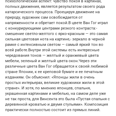
психологический аспект: чувство покоя в картинах,
полных движения, является результатом своего рода
катарсического процесса. Проецируя движение на
природу, художник сам освобождается от
напряженности и обретает покой.В цвете Ван Гог играл
с конкурирующими центрами резкого контраста:-
смешение светло-желтого с ярко-красным — это самая
сильная цветовая нота на картине,- зеркало в черной
рамке с интенсивным светом — самый яркий тон во
всей работе.Внутри этой системы есть интересные
чередования тонов — желтый и оранжевый цвета
мебели, зеленый и желтый цвета окон.Через эти
различные цвета Ван Гог обращается к своей любимой
стране Японии, к ее креповой бумаге и ее печатным
изданиям. Он объяснил: «Японцы жили в очень
простых интерьерах, великие художники жили в этой
стране». И хотя, по мнению японцев, спальня,
украшенная картинами и мебелью, на самом деле уже
не так проста, для Винсента это была «Пустая спальня с
деревянной кроватью и двумя стульями». Композиция
практически полностью состоит из прямых линий.