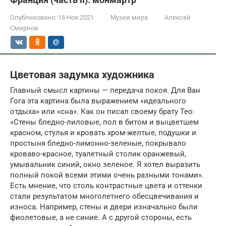
Опубликовано:
16 Ноя 2021
Музеи мира
Алексей
Смирнов
Цветовая задумка художника
Главный смысл картины — передача покоя. Для Ван
Гога эта картина была выражением «идеального
отдыха» или «сна». Как он писал своему брату Тео:
«Стены бледно-лиловые, пол в битом и выцветшем
красном, стулья и кровать хром-желтые, подушки и
простыня бледно-лимонно-зеленые, покрывало
кроваво-красное, туалетный столик оранжевый,
умывальник синий, окно зеленое. Я хотел выразить
полный покой всеми этими очень разными тонами».
Есть мнение, что столь контрастные цвета и оттенки
стали результатом многолетнего обесцвечивания и
износа. Например, стены и двери изначально были
фиолетовые, а не синие. А с другой стороны, есть