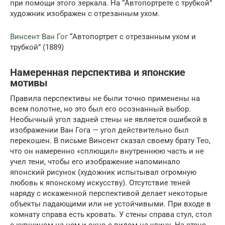
при помощи этого зеркала. На “Автопортрете с трубкой”
художник изображен с отрезанным ухом.
Винсент Ван Гог
“Автопортрет с отрезанным ухом и
трубкой” (1889)
Намеренная перспектива и японские
мотивы
Правила перспективы не были точно применены на
всем полотне, но это был его осознанный выбор.
Необычный угол задней стены не является ошибкой в
изображении Ван Гога — угол действительно был
перекошен. В письме Винсент сказал своему брату Тео,
что он намеренно «сплющил» внутреннюю часть и не
учел тени, чтобы его изображение напоминало
японский рисунок (художник испытывал огромную
любовь к японскому искусству). Отсутствие теней
наряду с искаженной перспективой делает некоторые
объекты падающими или не устойчивыми. При входе в
комнату справа есть кровать. У стены справа стул, стол
с кувшином на нем и окно с видом на улицу. На стене