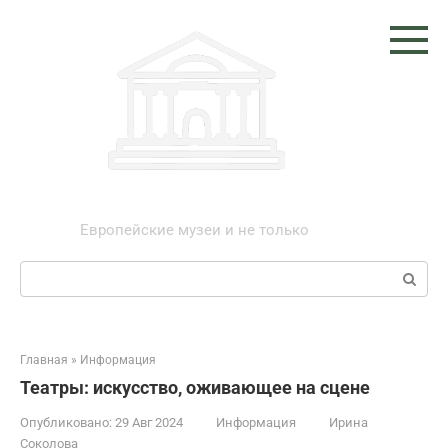
Перейти
к
контенту
Музеи мира
Европейские музеи и не только
Поиск:
Главная
»
Информация
Театры: искусство, оживающее на сцене
Опубликовано:
29 Авг 2024
Информация
Ирина
Соколова