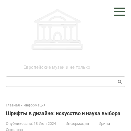
Перейти
к
контенту
Музеи мира
Европейские музеи и не только
Поиск:
Главная
»
Информация
Шрифты в дизайне: искусство и наука выбора
Опубликовано:
13 Июн 2024
Информация
Ирина
Соколова