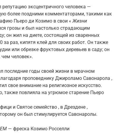
л репутацию эксцентричного человека —
ную более поздними комментаторами, такими как
афию Пьеро ди Козимо в свои «
Жизни
ялся грозы и был настолько страдающим
ду; он жил на диете, состоящей из сваренных
0 за раз, кипятя клей для своих работ. Он также
удии или обрезке фруктовых деревьев в саду; он
, чем человек».
вел последние годы своей жизни в мрачном
 благодаря проповеднику Джироламо Савонарола ,
тил свое внимание на религиозное искусство.
о, также повлияла на угрюмое старение Пьеро
фици и Святое семейство , в Дрездене ,
оторому он был стимулируется Савонаролы.
SEM
— фреска Козимо Росселли