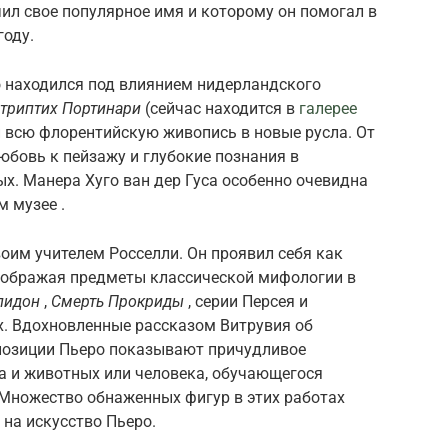
чил свое популярное имя и которому он помогал в
году.
о находился под влиянием нидерландского
триптих Портинари
(сейчас находится в
галерее
и всю флорентийскую живопись в новые русла. От
любовь к пейзажу и глубокие познания в
х. Манера Хуго ван дер Гуса особенно очевидна
 музее .
воим учителем Росселли. Он проявил себя как
изображая предметы классической мифологии в
пидон
,
Смерть Прокриды
, серии Персея и
х. Вдохновленные рассказом Витрувия об
позиции Пьеро показывают причудливое
а и животных или человека, обучающегося
 Множество обнаженных фигур в этих работах
на искусство Пьеро.