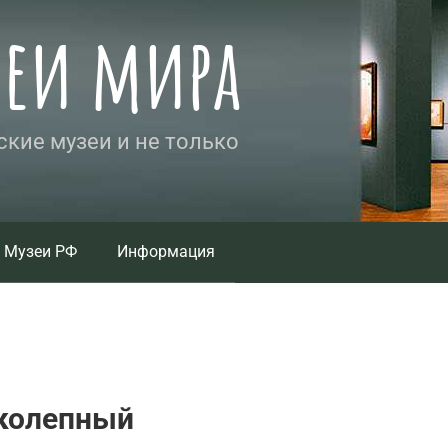
зеи мира
кие музеи и не только
Музеи РФ
Информация
колепный