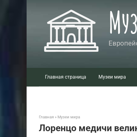
Перейти
Му
к
контенту
Европейс
Главная страница
Музеи мира
Главная
»
Музеи мира
Лоренцо медичи вели