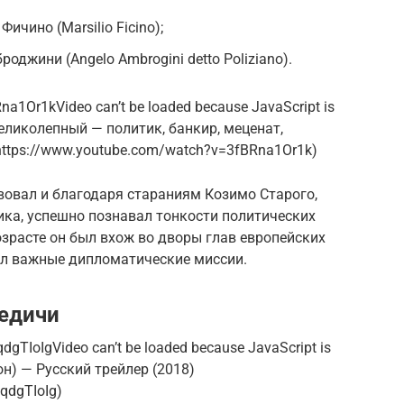
ичино (Marsilio Ficino);
оджини (Angelo Ambrogini detto Poliziano).
a1Or1kVideo can’t be loaded because JavaScript is
еликолепный — политик, банкир, меценат,
https://www.youtube.com/watch?v=3fBRna1Or1k)
вовал и благодаря стараниям Козимо Старого,
ика, успешно познавал тонкости политических
возрасте он был вхож во дворы глав европейских
ял важные дипломатические миссии.
едичи
TIoIgVideo can’t be loaded because JavaScript is
он) — Русский трейлер (2018)
qdgTIoIg)