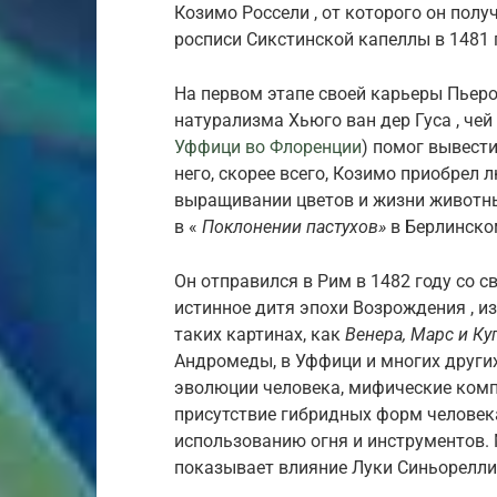
Козимо Россели , от которого он полу
росписи Сикстинской капеллы в 1481 
На первом этапе своей карьеры Пьер
натурализма Хьюго ван дер Гуса , чей
Уффици во Флоренции
) помог вывест
него, скорее всего, Козимо приобрел 
выращивании цветов и жизни животны
в «
Поклонении пастухов»
в Берлинском
Он отправился в Рим в 1482 году со с
истинное дитя эпохи Возрождения , 
таких картинах, как
Венера, Марс и Ку
Андромеды, в Уффици и многих други
эволюции человека, мифические ком
присутствие гибридных форм человек
использованию огня и инструментов.
показывает влияние Луки Синьорелли 