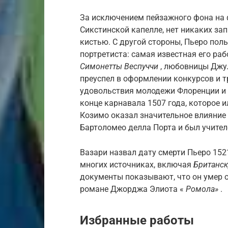
За исключением пейзажного фона на
Сикстинской капелле, нет никаких зап
кистью. С другой стороны, Пьеро пол
портретиста: самая известная его ра
Симонетты Веспуччи
, любовницы Джул
преуспел в оформлении конкурсов и
удовольствия молодежи Флоренции и д
конце карнавала 1507 года, которое 
Козимо оказал значительное влияние 
Бартоломео делла Порта и был учител
Вазари назвал дату смерти Пьеро 1521
многих источниках, включая
Британс
документы показывают, что он умер о
романе Джорджа Элиота «
Ромола»
.
Избранные работы