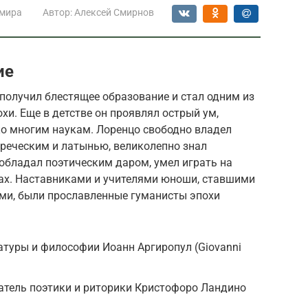
 мира
Автор:
Алексей Смирнов
ие
получил блестящее образование и стал одним из
и. Еще в детстве он проявлял острый ум,
ко многим наукам. Лоренцо свободно владел
греческим и латынью, великолепно знал
 обладал поэтическим даром, умел играть на
ах. Наставниками и учителями юноши, ставшими
ми, были прославленные гуманисты эпохи
атуры и философии Иоанн Аргиропул (Giovanni
атель поэтики и риторики Кристофоро Ландино