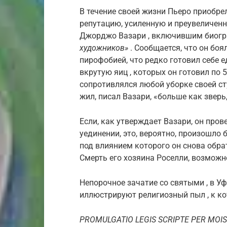
В течение своей жизни Пьеро приобре
репутацию, усиленную и преувеличен
Джорджо Вазари , включившим биогр
художников»
. Сообщается, что он бо
пирофобией, что редко готовил себе е
вкрутую яиц , которых он готовил по 5
сопротивлялся любой уборке своей ст
жил, писал Вазари, «больше как зверь
Если, как утверждает Вазари, он про
уединении, это, вероятно, произошло
под влиянием которого он снова обра
Смерть его хозяина Роселли, возможн
Непорочное зачатие со святыми , в Уф
иллюстрируют религиозный пыл , к к
PROMULGATIO LEGIS SCRIPTE PER MOI