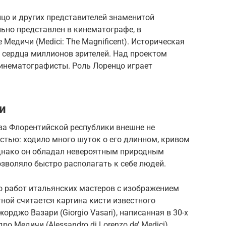
цо и других представителей знаменитой
ьно представлен в кинематографе, в
едичи (Medici: The Magnificent). Историческая
 сердца миллионов зрителей. Над проектом
кинематографисты. Роль Лоренцо играет
и
ва Флорентийской республики внешне не
стью: ходило много шуток о его длинном, кривом
однако он обладал невероятным природным
озволяло быстро располагать к себе людей.
о работ итальянских мастеров с изображением
ной считается картина кисти известного
орджо Вазари (Giorgio Vasari), написанная в 30-х
ро Медичи (Alessandro di Lorenzo de’ Medici).