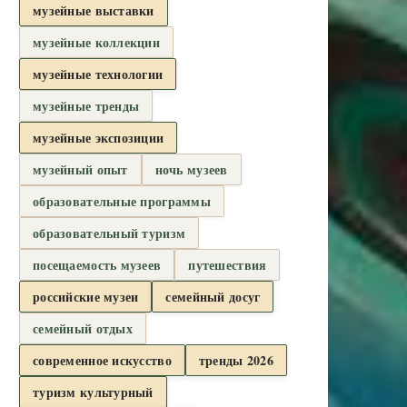
музейные выставки
музейные коллекции
музейные технологии
музейные тренды
музейные экспозиции
музейный опыт
ночь музеев
образовательные программы
образовательный туризм
посещаемость музеев
путешествия
российские музеи
семейный досуг
семейный отдых
современное искусство
тренды 2026
туризм культурный