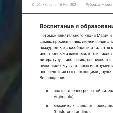
Опубликовано:
16 Ноя 2021
Рубрика:
Музеи
Воспитание и образован
Потомок влиятельного клана Медичи 
самых просвещенных людей совей эпох
незаурядные способности и таланты 
иностранными языками, в том числе 
литературу, философию, словесность,
нескольких музыкальных инструмент
впоследствии его настоящими друзья
Возрождения:
знаток древнегреческой литер
Argiropulo);
мыслитель, филолог, преподав
(Cristoforo Landino);