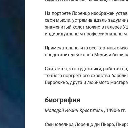
На портрете Лоренцо изображен устав
свои мысли, устремив вдаль задумчив
знаменитый холст можно в галерее Уф
индивидуальным профессиональным 
Примечательно, что все картины с и
представителей клана Медичи были н
Считается, что художники, работая н
точного портретного сходства барель
Верроккьо, друга и любимого мастера
биография
Молодой Иоанн Креститель
, 1490-е гг.
Сын ювелира Лоренцо ди Пьеро, Пьеро