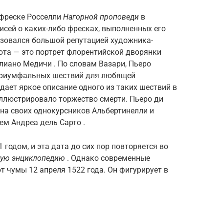
 фреске Росселли
Нагорной проповеди
в
исей о каких-либо фресках, выполненных его
ьзовался большой репутацией художника-
бота — это портрет флорентийской дворянки
иано Медичи . По словам Вазари, Пьеро
 триумфальных шествий для любящей
ает яркое описание одного из таких шествий в
иллюстрировало торжество смерти. Пьеро ди
на своих однокурсников Альбертинелли и
ем Андреа дель Сарто .
 годом, и эта дата до сих пор повторяется во
кую энциклопедию
. Однако современные
т чумы 12 апреля 1522 года. Он фигурирует в