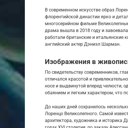
В современном искусстве образ Лорен
флорентийской династии ярко и детал
многосерийном фильме Великолепные М
драма вышла в 2018 году и завоевала
работали британские и итальянские 
английский актер Дэниэл Шарман.
Изображения в живопис
По свидетельству современников, гла
отличался красотой и привлекательно
носе и выдвинутой вперед челюсти, 
обаянием и легким характером, что п
До наших дней сохранилось нескольк
Лоренцо Великолепного. Самой извест
архитектора, художника и историка Дж
годах XVI столетия, по заказу Алессанд