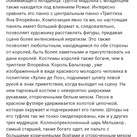
обнимающего Младенца. Группа Мадонна с младенцем
также находится под влиянием Рожье. Интересно
сравнить это панно с центральным панно «Триптиха
Яна Флорейна». Композиция явно та же, но настоящая
панель имеет больший формат и, следовательно,
позволяет художнику расставлять фигуры, придавая
сцене более интенсивный иератизм. Это также
позволяет любопытным, находящимся по обе стороны
от королей, быть более заметными и присутствовать на
дани королей. Костюмы королей также богаче, чем в
триптихе Флорейна. Король Бальтазар , уже
изображенный в виде красивого молодого человека в
полиптихе «Хулин де Лоо», поднимает шляпу левой
рукой в ​​знак приветствия, когда выходит на сцену. На
нем парчовый костюм с невероятно широкими
рукавами, отороченными белым мехом. Песок в
красном футляре удерживается золотой цепочкой,
которая окружает и подчеркивает его талию. Шпоры на
его туфлях так же тонко смоделированы, как и у других
трех мудрецов. Коленопреклоненный царь Мельхиор ,
самый старший, также богато одет; ее пальто с
большими коричневыми бортами и отороченным мехом