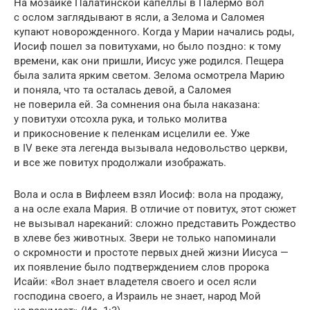
На мозаике Палатинской капеллы в Палермо вол
с ослом заглядывают в ясли, а Зелома и Саломея
купают новорожденного. Когда у Марии начались роды,
Иосиф пошел за повитухами, но было поздно: к тому
времени, как они пришли, Иисус уже родился. Пещера
была залита ярким светом. Зелома осмотрела Марию
и поняла, что та осталась девой, а Саломея
не поверила ей. За сомнения она была наказана:
у повитухи отсохла рука, и только молитва
и прикосновение к пеленкам исцелили ее. Уже
в IV веке эта легенда вызывала недовольство церкви,
и все же повитух продолжали изображать.
Вола и осла в Вифлеем взял Иосиф: вола на продажу,
а на осле ехала Мария. В отличие от повитух, этот сюжет
не вызывал нареканий: сложно представить Рождество
в хлеве без животных. Звери не только напоминали
о скромности и простоте первых дней жизни Иисуса —
их появление было подтверждением слов пророка
Исайи: «Вол знает владетеля своего и осел ясли
господина своего, а Израиль не знает, народ Мой