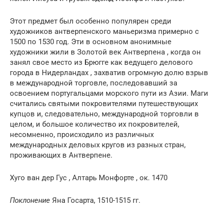
Этот предмет был особенно популярен среди
художников антверпенского маньеризма примерно с
1500 по 1530 год. Эти в основном анонимные
художники жили в Золотой век Антверпена , когда он
занял свое место из Брюгге как ведущего делового
города в Нидерландах , захватив огромную долю взрыв
в международной торговле, последовавший за
освоением португальцами морского пути из Азии. Маги
считались святыми покровителями путешествующих
купцов и, следовательно, международной торговли в
целом, и большое количество их покровителей,
несомненно, происходило из различных
международных деловых кругов из разных стран,
проживающих в Антверпене.
Хуго ван дер Гус , Алтарь Монфорте , ок. 1470
Поклонение
Яна Госарта, 1510-1515 гг.