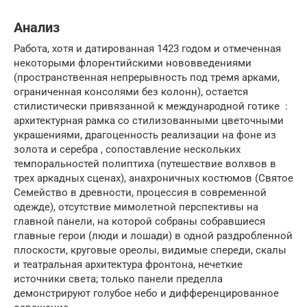
Анализ
Работа, хотя и датированная 1423 годом и отмеченная
некоторыми флорентийскими нововведениями
(пространственная непрерывность под тремя арками,
ограниченная консолями без колонн), остается
стилистически привязанной к международной готике :
архитектурная рамка со стилизованными цветочными
украшениями, драгоценность реализации на фоне из
золота и серебра , сопоставление нескольких
темпоральностей полиптиха (путешествие волхвов в
трех аркадных сценах), анахроничных костюмов (Святое
Семейство в древности, процессия в современной
одежде), отсутствие мимолетной перспективы на
главной панели, на которой собраны собравшиеся
главные герои (люди и лошади) в одной раздробленной
плоскости, круговые ореолы, видимые спереди, скалы
и театральная архитектура фронтона, нечеткие
источники света; только панели пределла
демонстрируют голубое небо и дифференцированное