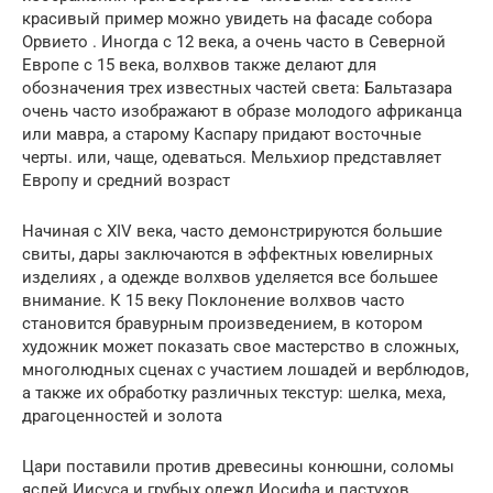
красивый пример можно увидеть на фасаде собора
Орвието . Иногда с 12 века, а очень часто в Северной
Европе с 15 века, волхвов также делают для
обозначения трех известных частей света: Бальтазара
очень часто изображают в образе молодого африканца
или мавра, а старому Каспару придают восточные
черты. или, чаще, одеваться. Мельхиор представляет
Европу и средний возраст
Начиная с XIV века, часто демонстрируются большие
свиты, дары заключаются в эффектных ювелирных
изделиях , а одежде волхвов уделяется все большее
внимание. К 15 веку Поклонение волхвов часто
становится бравурным произведением, в котором
художник может показать свое мастерство в сложных,
многолюдных сценах с участием лошадей и верблюдов,
а также их обработку различных текстур: шелка, меха,
драгоценностей и золота
Цари поставили против древесины конюшни, соломы
яслей Иисуса и грубых одежд Иосифа и пастухов.