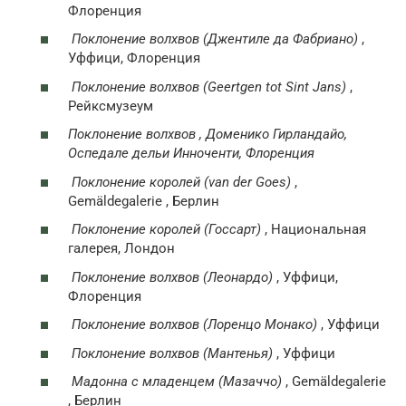
Флоренция
Поклонение волхвов (Джентиле да Фабриано)
,
Уффици, Флоренция
Поклонение волхвов (Geertgen tot Sint Jans)
,
Рейксмузеум
Поклонение волхвов
, Доменико Гирландайо,
Оспедале дельи Инноченти, Флоренция
Поклонение королей (van der Goes)
,
Gemäldegalerie , Берлин
Поклонение королей (Госсарт)
, Национальная
галерея, Лондон
Поклонение волхвов (Леонардо)
, Уффици,
Флоренция
Поклонение волхвов (Лоренцо Монако)
, Уффици
Поклонение волхвов (Мантенья)
, Уффици
Мадонна с младенцем (Мазаччо)
, Gemäldegalerie
, Берлин