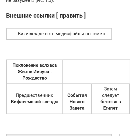
не разумеет» (Ис. 1:3).
Внешние ссылки [ править ]
Викискладе есть медиафайлы по теме » .
Поклонение волхвов
Жизнь Иисуса :
Рождество
Затем
Предшественник
События
следует
Вифлеемской звезды
Нового
бегство в
Завета
Египет