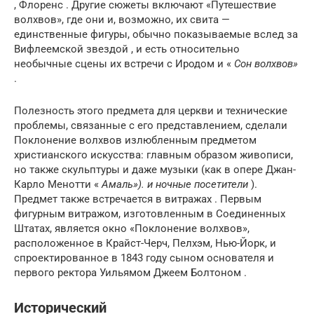
, Флоренс . Другие сюжеты включают «Путешествие
волхвов», где они и, возможно, их свита —
единственные фигуры, обычно показываемые вслед за
Вифлеемской звездой , и есть относительно
необычные сцены их встречи с Иродом и «
Сон волхвов»
.
Полезность этого предмета для церкви и технические
проблемы, связанные с его представлением, сделали
Поклонение волхвов излюбленным предметом
христианского искусства: главным образом живописи,
но также скульптуры и даже музыки (как в опере Джан-
Карло Менотти «
Амаль»). и ночные посетители
).
Предмет также встречается в витражах . Первым
фигурным витражом, изготовленным в Соединенных
Штатах, является окно «Поклонение волхвов»,
расположенное в Крайст-Черч, Пелхэм, Нью-Йорк, и
спроектированное в 1843 году сыном основателя и
первого ректора Уильямом Джеем Болтоном .
Исторический