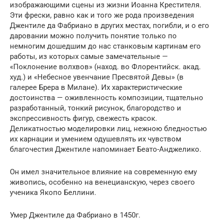
изображающими сцены из жизни Иоанна Крестителя.
Эти фрески, равно как и того же рода произведения
Джентиле да Фабриано в других местах, погибли, и о его
даровании можно получить понятие только по
немногим дошедшим до нас станковым картинам его
работы, из которых самые замечательные —
«Поклонение волхвов» (наход. во Флорентийск. акад.
худ.) и «Небесное увенчание Пресвятой Девы» (в
галерее Брера в Милане). Их характеристические
достоинства — оживленность композиции, тщательно
разработанный, тонкий рисунок, благородство и
экспрессивность фигур, свежесть красок.
Деликатностью моделировки лиц, нежною бледностью
их карнации и умением одушевлять их чувством
благочестия Джентиле напоминает Беато-Анджелико.
Он имел значительное влияние на современную ему
живопись, особенно на венецианскую, через своего
ученика Якопо Беллини.
Умер Джентиле да Фабриано в 1450г.