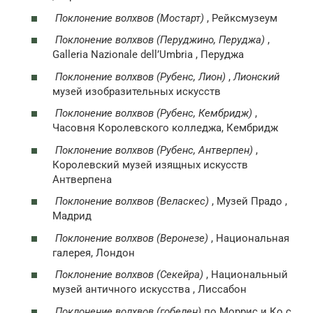
Поклонение волхвов (Мостарт)
, Рейксмузеум
Поклонение волхвов (Перуджино, Перуджа)
,
Galleria Nazionale dell’Umbria , Перуджа
Поклонение волхвов (Рубенс, Лион)
,
Лионский
музей изобразительных искусств
Поклонение волхвов (Рубенс, Кембридж)
,
Часовня Королевского колледжа, Кембридж
Поклонение волхвов (Рубенс, Антверпен)
,
Королевский музей изящных искусств
Антверпена
Поклонение волхвов (Веласкес)
, Музей Прадо ,
Мадрид
Поклонение волхвов (Веронезе)
, Национальная
галерея, Лондон
Поклонение волхвов (Секейра)
, Национальный
музей античного искусства , Лиссабон
Поклонение волхвов (гобелен)
по Моррис и Ко с