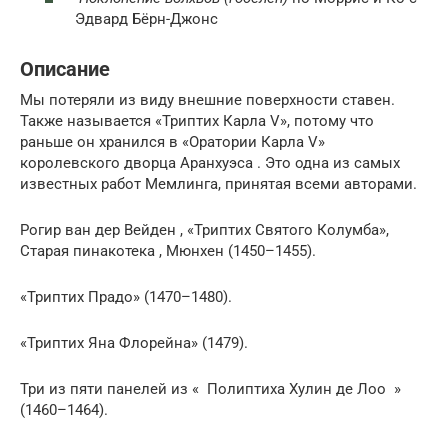
Эдвард Бёрн-Джонс
Описание
Мы потеряли из виду внешние поверхности ставен.
Также называется «Триптих Карла V», потому что
раньше он хранился в «Оратории Карла V»
королевского дворца Аранхуэса . Это одна из самых
известных работ Мемлинга, принятая всеми авторами.
Рогир ван дер Вейден , «Триптих Святого Колумба»,
Старая пинакотека , Мюнхен (1450–1455).
«Триптих Прадо» (1470–1480).
«Триптих Яна Флорейна» (1479).
Три из пяти панелей из « Полиптиха Хулин де Лоо »
(1460–1464).