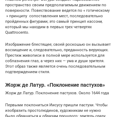
пространство своим предполагаемым движением по
поверхности. Повествование ведется по « готическому
» принципу сопоставления мест, последовательно
пройденных фигурами; это самый принцип
кассони,
который мы находим в первых трех четвертях
Quattrocento.
Изображение блестящее; своей роскошью он вызывает
восхищение и, следовательно, преданность верующих.
Престиж живописи в полной мере используется для
соблазнения глаз, а через них — ума и души зрителя.
Этот образ также является очень последовательным
подтверждением стиля.
Жорж де Латур. «Поклонение пастухов»
Жорж де Латур. Поклонение пастухов. Около 1644 года
Первыми поклониться Иисусу пришли пастухи. Чтобы
изобразить простолю­динов, художникам не нужно
было обращаться к образам прошлого: зритель сразу