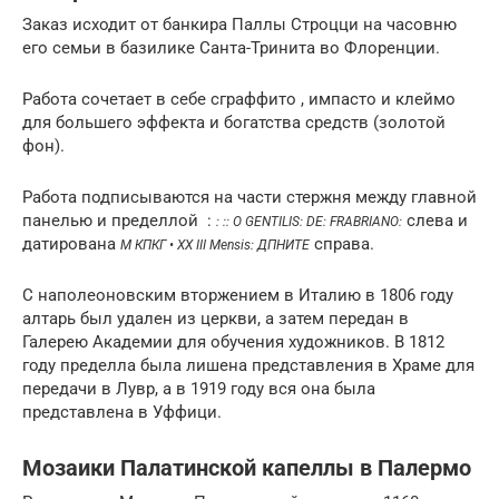
Заказ исходит от банкира Паллы Строцци на часовню
его семьи в базилике Санта-Тринита во Флоренции.
Работа сочетает в себе сграффито , импасто и клеймо
для большего эффекта и богатства средств (золотой
фон).
Работа подписываются на части стержня между главной
панелью и пределлой :
слева и
: :: О GENTILIS: DE: FRABRIANO:
датирована
справа.
M КПКГ • XX III Mensis: ДПНИТЕ
С наполеоновским вторжением в Италию в 1806 году
алтарь был удален из церкви, а затем передан в
Галерею Академии для обучения художников. В 1812
году пределла была лишена представления в Храме для
передачи в Лувр, а в 1919 году вся она была
представлена ​​в Уффици.
Мозаики Палатинской капеллы в Палермо