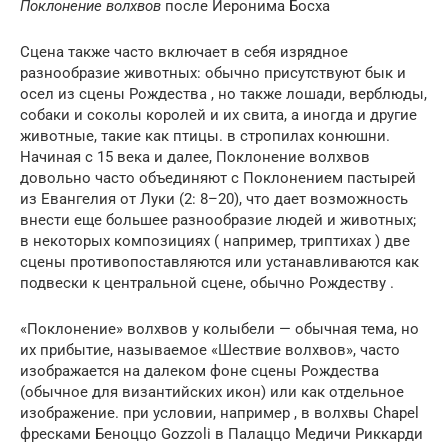
Поклонение волхвов
после Иеронима Босха
Сцена также часто включает в себя изрядное
разнообразие животных: обычно присутствуют бык и
осел из сцены Рождества , но также лошади, верблюды,
собаки и соколы королей и их свита, а иногда и другие
животные, такие как птицы. в стропилах конюшни.
Начиная с 15 века и далее, Поклонение волхвов
довольно часто объединяют с Поклонением пастырей
из Евангелия от Луки (2: 8–20), что дает возможность
внести еще большее разнообразие людей и животных;
в некоторых композициях ( например, триптихах ) две
сцены противопоставляются или устанавливаются как
подвески к центральной сцене, обычно Рождеству .
«Поклонение» волхвов у колыбели — обычная тема, но
их прибытие, называемое «Шествие волхвов», часто
изображается на далеком фоне сцены Рождества
(обычное для византийских икон) или как отдельное
изображение. при условии, например , в волхвы Chapel
фресками Беноццо Gozzoli в Палаццо Медичи Риккарди