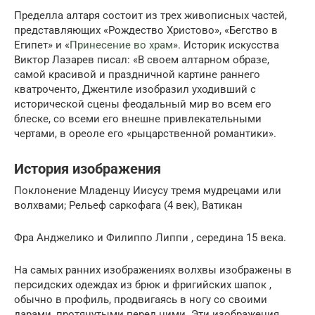
Пределла алтаря состоит из трех живописных частей,
представляющих «Рождество Христово», «Бегство в
Египет» и «
Принесение во храм
». Историк искусства
Виктор Ла­зарев писал: «В своем алтарном образе,
самой красивой и праздничной картине раннего
кватроченто, Джентиле изобразил уходивший с
исторической сцены феодальный мир во всем его
блеске, со всеми его внешне привлекательными
чертами, в ореоле его «рыцарственной романтики».
История изображения
Поклонение Младенцу Иисусу тремя мудрецами или
волхвами; Рельеф саркофага (4 век), Ватикан
Фра Анджелико и Филиппо Липпи , середина 15 века.
На самых ранних изображениях волхвы изображены в
персидских одеждах из брюк и фригийских шапок ,
обычно в профиль, продвигаясь в ногу со своими
дарами, протянутыми перед ними. Эти изображения