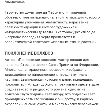
Анджелико.
Творчество Джентиле да Фабриано — типичный
образец стиля интернациональной готики, для которого
характерны утонченная элегантность, нарастание
светских тенденций и интерес художника к
натуралистическим деталям. В картинах Джентиле да
Фабриано последняя черта проявляется в
реалистической трактовке животных, птиц и растений.
ПОКЛОНЕНИЕ ВОЛХВОВ
Алтарь «Поклонение волхвов» мастер создал для
капеллы Строцци церкви Санта-Тринита во Флоренции.
Многолюдная красочная процессия изображена
движущейся по направлению к переднему плану
картины. Евангельская история о царях, пришедших
поклониться Младенцу Христу, трактована здесь в духе
средневекового рыцарского романа: одному из
волхвов слуга подвязывает шпору, что подчеркивает
принадлежность его хозяина к рыцарству, в картину
вкраплены сценки охоты, а манеру многих персонажей