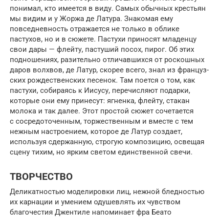
понимал, кто имеется в виду. Самых обычных крестьян
мы видим и у Жоржа де Латура. Знакомая ему
повседневность отражается не только в облике
пастухов, но и в сюжете. Пастухи приносят младенцу
свои дары — флейту, пастуший посох, пирог. Об этих
подношениях, разительно отличав­шихся от роскошных
даров волхвов, де Латур, скорее всего, знал из француз­
ских рождественских песенок. Там поется о том, как
пастухи, собираясь к Ии­сусу, перечисляют подарки,
которые они ему принесут: ягненка, флейту, ста­кан
молока и так далее. Этот простой сюжет сочетается
с сосредоточенным, торжественным и вместе с тем
нежным настроением, которое де Латур создает,
используя сдержанную, строгую композицию, освещая
сцену тихим, но ярким светом единственной свечи.
ТВОРЧЕСТВО
Деликатностью моделировки лиц, нежной бледностью
их карнации и умением одушевлять их чувством
благочестия Джентиле напоминает фра Беато