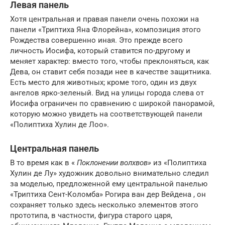
Левая панель
Хотя центральная и правая панели очень похожи на
панели «Триптиха Яна Флорейна», композиция этого
Рождества совершенно иная. Это прежде всего
личность Иосифа, который ставится по-другому и
меняет характер: вместо того, чтобы преклоняться, как
Дева, он ставит себя позади нее в качестве защитника.
Есть место для животных; кроме того, один из двух
ангелов ярко-зеленый. Вид на улицы города слева от
Иосифа ограничен по сравнению с широкой панорамой,
которую можно увидеть на соответствующей панели
«Полиптиха Хулин де Лоо».
Центральная панель
В то время как в «
Поклонении волхвов»
из «Полиптиха
Хулин де Лу» художник довольно внимательно следил
за моделью, предложенной ему центральной панелью
«Триптиха Сент-Коломба» Рогира ван дер Вейдена , он
сохраняет только здесь несколько элементов этого
прототипа, в частности, фигура старого царя,