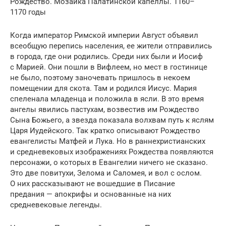
Рождество. Мозаика Палатинской капеллы. 1160–
1170 годы
Когда император Римской империи Август объявил
всеобщую перепись насе­ления, ее жители отправились
в города, где они родились. Среди них были и Иосиф
с Марией. Они пошли в Вифлеем, но мест в гостинице
не было, поэтому заночевать пришлось в некоем
помещении для скота. Там и родился Иисус. Мария
спеленала младенца и положила в ясли. В это время
ангелы явились пастухам, возвестив им Рождество
Сына Божьего, а звезда показала волхвам путь к яслям
Царя Иудейского. Так кратко описывают Рождество
евангелисты Матфей и Лука. Но в раннехристианских
и средневековых изо­бражениях Рождества появляются
персонажи, о которых в Евангелии ничего не сказано.
Это две повитухи, Зелома и Саломея, и вол с ослом.
О них расска­зывают не вошедшие в Писание
предания — апокрифы и основанные на них
средневековые легенды.