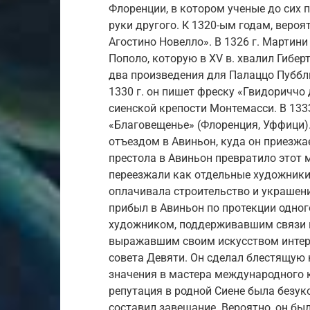
Флоренции, в котором ученые до сих п
руки другого. К 1320-ым годам, вероя
Агостино Новелло». В 1326 г. Мартин
Пополо, которую в XV в. хвалил Гиберт
два произведения для Палаццо Пуббли
1330 г. он пишет фреску «Гвидориччо 
сиенской крепости Монтемасси. В 133
«Благовещенье» (Флоренция, Уффици).
отъездом в Авиньон, куда он приезжае
престола в Авиньон превратило этот 
переезжали как отдельные художники,
оплачивала строительство и украшен
прибыл в Авиньон по протекции одно
художником, поддерживавшим связи 
выражавшим своим искусством интере
совета Девяти. Он сделал блестящую 
значения в мастера международного к
репутация в родной Сиене была безук
составил завещание. Вероятно, он был