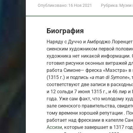
Опубликовано:
16 Ноя 2021
Рубрика:
Музеи
Биография
Наряду с Дуччо и Амброджо Лоренце
сиенским художником первой половины
художника нет никакой информации. С
готовил рисунки оконных витражей д
работа Симоне— фреска «Маэстра» в г
(1315 г.) и подпись
«a man di Symone»
,
соответствуют две записи в расходны
и 12 сольди 7 июня 1315 г., и 46 лир 
года. Уже сам факт, что молодому ху
зале сиенского правительства, свидет
тому времени хорошей репутации . По
работает над фресками в капелле Са
Ассизи
, которые завершает в 1317 го