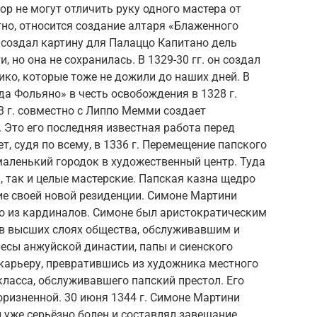
ор не могут отличить руку одного мастера от
тно, относится создание алтаря «Блаженного
и создал картину для Палаццо Капитано дель
и, но она не сохранилась. В 1329-30 гг. он создал
ко, которые тоже не дожили до наших дней. В
да Фольяно» в честь освобождения в 1328 г.
3 г. совместно с Липпо Мемми создает
 Это его последняя известная работа перед
т, судя по всему, в 1336 г. Перемещение папского
маленький городок в художественный центр. Туда
 так и целые мастерские. Папская казна щедро
ие своей новой резиденции. Симоне Мартини
го из кардиналов. Симоне был аристократическим
в высших слоях общества, обслуживавшим и
сы анжуйской династии, папы и сиенского
карьеру, превратившись из художника местного
ласса, обслуживавшего папский престол. Его
оризненной. 30 июня 1344 г. Симоне Мартини
 уже серьёзно болен и составлял завещание,