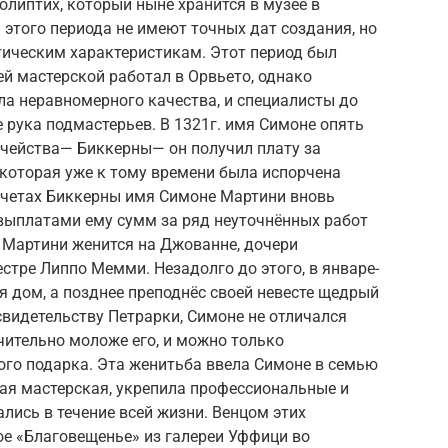
полиптих, который ныне хранится в музее в
 этого периода не имеют точных дат создания, но
тическим характеристикам. Этот период был
й мастерской работал в Орвьето, однако
ыла неравномерного качества, и специалисты до
де рука подмастерьев. В 1321г. имя Симоне опять
ачейства— Биккерны— он получил плату за
 которая уже к тому времени была испорчена
в счетах Биккерны имя Симоне Мартини вновь
 выплатами ему сумм за ряд неуточнённых работ
е Мартини женится на Джованне, дочери
тре Липпо Мемми. Незадолго до этого, в январе-
стя дом, а позднее преподнёс своей невесте щедрый
видетельству Петрарки, Симоне не отличался
ачительно моложе его, и можно только
ого подарка. Эта женитьба ввела Симоне в семью
ая мастерская, укрепила профессиональные и
лись в течение всей жизни. Венцом этих
ое «Благовещенье» из галереи Уффици во