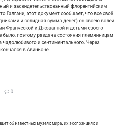
нный и засвидетельствованный флорентийским
о Галгани, этот документ сообщает, что всё своё
адниками и солидная сумма денег) он своею волей
ми Франческой и Джованной и детьми своего
не было, поэтому раздача состояния племянницам
а чадолюбивого и сентиментального. Через
кончался в Авиньоне.
0
шет об известных музеях мира, их экспозициях и