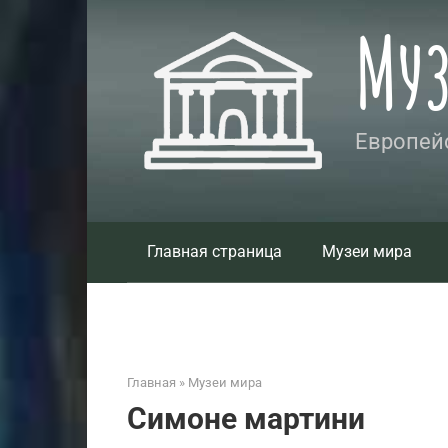
Перейти
Му
к
контенту
Европейс
Главная страница
Музеи мира
Главная
»
Музеи мира
Симоне мартини