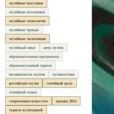
музейные выставки
музейные коллекции
музейные технологии
музейные тренды
музейные экспозиции
музейный опыт
ночь музеев
образовательные программы
образовательный туризм
посещаемость музеев
путешествия
российские музеи
семейный досуг
семейный отдых
современное искусство
тренды 2026
туризм культурный