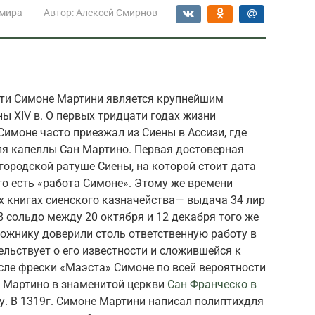
 мира
Автор:
Алексей Смирнов
тти Симоне Мартини является крупнейшим
 XIV в. О первых тридцати годах жизни
имоне часто приезжал из Сиены в Ассизи, где
ля капеллы Сан Мартино. Первая достоверная
ородской ратуше Сиены, на которой стоит дата
 то есть «работа Симоне». Этому же времени
х книгах сиенского казначейства— выдача 34 лир
и 8 сольдо между 20 октября и 12 декабря того же
дожнику доверили столь ответственную работу в
ельствует о его известности и сложившейся к
сле фрески «Маэста» Симоне по всей вероятности
н Мартино в знаменитой церкви
Сан Франческо в
ду. В 1319г. Симоне Мартини написал полиптихдля