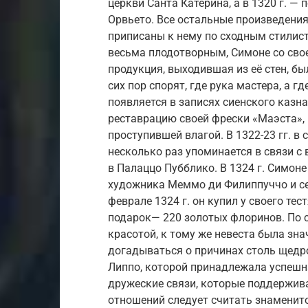
церкви Санта Катерина, а в 1320 г. — 
Орвьето. Все остальные произведения
приписаны к нему по сходным стилис
весьма плодотворным, Симоне со свое
продукция, выходившая из её стен, б
сих пор спорят, где рука мастера, а г
появляется в записях сиенского казн
реставрацию своей фрески «Маэста»,
проступившей влагой. В 1322-23 гг. 
несколько раз упоминается в связи с
в Палаццо Пубблико. В 1324 г. Симон
художника Меммо ди Филиппуччо и сес
феврале 1324 г. он купил у своего те
подарок— 220 золотых флоринов. По с
красотой, к тому же невеста была зн
догадываться о причинах столь щедр
Липпо, которой принадлежала успешн
дружеские связи, которые поддержива
отношений следует считать знаменит