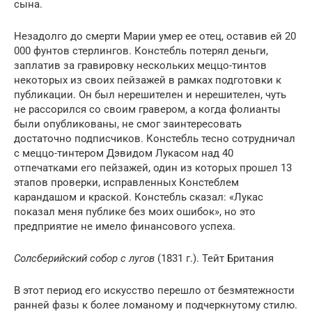
сына.
Незадолго до смерти Марии умер ее отец, оставив ей 20
000 фунтов стерлингов. Констебль потерял деньги,
заплатив за гравировку нескольких меццо-тинтов
некоторых из своих пейзажей в рамках подготовки к
публикации. Он был нерешителен и нерешителен, чуть
не рассорился со своим гравером, а когда фолианты
были опубликованы, не смог заинтересовать
достаточно подписчиков. Констебль тесно сотрудничал
с меццо-тинтером Дэвидом Лукасом над 40
отпечатками его пейзажей, один из которых прошел 13
этапов проверки, исправленных Констеблем
карандашом и краской. Констебль сказал: «Лукас
показал меня публике без моих ошибок», но это
предприятие не имело финансового успеха.
Солсберийский собор с лугов
(1831 г.). Тейт Британия
В этот период его искусство перешло от безмятежности
ранней фазы к более ломаному и подчеркнутому стилю.