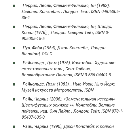
Пэррис, Лесли; Флеминг-Уильямс, Ян (1982),
Лайонел Констебль
, Лондон: Тейт, ISBN 0-905005-
38-4
Пэррис, Лесли; Флеминг-Уильямс, Ян; Шилдс,
Конал (1976), , Лондон: Галерея Тейт, ISBN 0-
905005-15-5
Пул, Фиби (1964),
Джон Констебл
, Лондон:
Blandford, OCLC
Рейнольдс , Грэм (1976),
Констебль: Художник-
естествоиспытатель
, Сент-Олбанс,
Великобритания: Пантера, ISBN 0-586-04401-9
Рейнольдс, Грэм (1983), , Нью-Йорк, Нью-Йорк:
Музей искусств Метрополитен, ISBN
Райн, Чарльз (2006),
«Замечательная история«
Шестифутовых эскизов »», Констебль: Великие
пейзажи, изд. Энн Лайлс
, Лондон: Тейт, ISBN 978-1-
85437-635-0
Райн, Чарльз (1990),
Джон Констебл: К полной