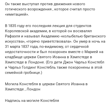
Он также выступал против движения нового
готического возрождения , которое считал просто
«имитацией».
В 1835 году его последняя лекция для студентов
Королевской академии, в которой он восхвалял
Рафаэля и называл Академию «колыбелью британского
искусства», «горячо приветствовала». Он умер в ночь на
31 марта 1837 года, по-видимому, от сердечной
недостаточности и был похоронен вместе с Марией на
кладбище церкви Святого Иоанна в Хэмпстеде в
Хэмпстеде в Лондоне. (Его дети Джон Чарльз Констебл
и Чарльз Голдинг Констебль также похоронены в этой
семейной гробнице.)
Могила Констебля в церкви Святого Иоанна в
Хэмпстеде , Лондон
Надпись на могиле Констебля