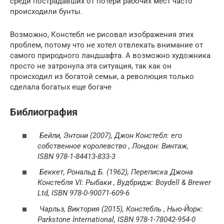
среди пострадавших от потери рабочих мест часто
происходили бунты.
Возможно, Констебл не рисовал изображения этих
проблем, потому что не хотел отвлекать внимание от
самого природного ландшафта. А возможно художника
просто не затронула эта ситуация, так как он
происходил из богатой семьи, а революция только
сделала богатых еще богаче
Библиография
Бейли, Энтони (2007),
Джон Констебл: его
собственное королевство
, Лондон: Винтаж,
ISBN 978-1-84413-833-3
Беккет, Рональд Б. (1962),
Переписка Джона
Констебля VI: Рыбаки
, Вудбридж: Boydell & Brewer
Ltd, ISBN 978-0-90071-609-6
Чарльз, Виктория (2015),
Констебль
, Нью-Йорк:
Parkstone International, ISBN 978-1-78042-954-0