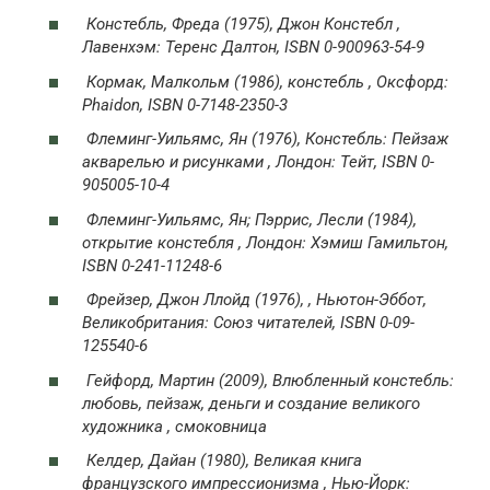
Констебль, Фреда (1975),
Джон Констебл
,
Лавенхэм: Теренс Далтон, ISBN 0-900963-54-9
Кормак, Малкольм (1986),
констебль
, Оксфорд:
Phaidon, ISBN 0-7148-2350-3
Флеминг-Уильямс, Ян (1976),
Констебль: Пейзаж
акварелью и рисунками
, Лондон: Тейт, ISBN 0-
905005-10-4
Флеминг-Уильямс, Ян; Пэррис, Лесли (1984),
открытие констебля
, Лондон: Хэмиш Гамильтон,
ISBN 0-241-11248-6
Фрейзер, Джон Ллойд (1976), , Ньютон-Эббот,
Великобритания: Союз читателей, ISBN 0-09-
125540-6
Гейфорд, Мартин (2009),
Влюбленный констебль:
любовь, пейзаж, деньги и создание великого
художника
, смоковница
Келдер, Дайан (1980),
Великая книга
французского импрессионизма
, Нью-Йорк: