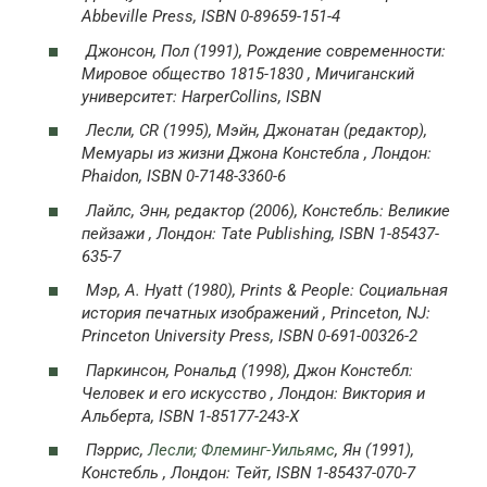
Abbeville Press, ISBN 0-89659-151-4
Джонсон, Пол (1991),
Рождение современности:
Мировое общество 1815-1830
, Мичиганский
университет: HarperCollins, ISBN
Лесли, CR (1995), Мэйн, Джонатан (редактор),
Мемуары из жизни Джона Констебла
, Лондон:
Phaidon, ISBN 0-7148-3360-6
Лайлс, Энн, редактор (2006),
Констебль: Великие
пейзажи
, Лондон: Tate Publishing, ISBN 1-85437-
635-7
Мэр, A. Hyatt (1980),
Prints & People: Социальная
история печатных изображений
, Princeton, NJ:
Princeton University Press, ISBN 0-691-00326-2
Паркинсон, Рональд (1998),
Джон Констебл:
Человек и его искусство
, Лондон: Виктория и
Альберта, ISBN 1-85177-243-X
Пэррис,
Лесли; Флеминг-Уильямс
, Ян (1991),
Констебль
, Лондон: Тейт, ISBN 1-85437-070-7