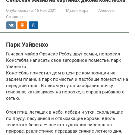
Опубликовано:
16 Ноя 2021
Музеи мира
Алексей
Смирнов
Парк Уайвенхо
Генерал-майор Фрэнсис Ребоу, друг семьи, попросил
Констебла написать свое загородное поместье, парк
Уайвенхо.
Констебль поместил дом в центре композиции на
заднем плане, а парк поместья и пастбище поместил на
передний план. В левом углу он изобразил дочку
генерала, катающуюся на повозке, а справа рыбаков с
сетью.
Стая птиц, летящих в небе, лебеди и утки, скользящие
по пруду, пасущиеся и отдыхающие коровы вдоль
тенистого берега — все это художник рисовал на
природе, реалистично передавая сияние летнего дня.