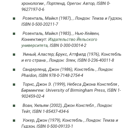
хронологии
, Портленд, Орегон: Автор, ISBN 0-
9627197-0-6
Розенталь, Майкл (1987), , Лондон: Темза и Гудзон,
ISBN 0-500-20211-7
Розенталь, Майкл (1983), , Нью-Хейвен,
Коннектикут:
Издательство Йельского
университета
, ISBN 0-300-03014-2
Умный, Аластер; Брукс, Аттфилд (1976),
Констебль
и его страна
, Лондон: Элек, ISBN 0-236-40011-8
Сандерленд, Джон (1986),
Констебль
, Лондон:
Phaidon, ISBN 978-0-7148-2754-4
Торнс, Джон Э. (1999),
Небеса Джона Констебля
,
Бирмингем: University of Birmingham Press, ISBN 1-
902459-02-4
Воан, Уильям (2002),
Джон Констебл
, Лондон:
Тейт, ISBN 1-85437-434-6
Уокер, Джон (1979),
Констебль
, Лондон: Темза и
Гудзон, ISBN 0-500-09133-1