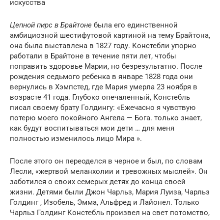
искусства
Цепной пирс в Брайтоне
была его единственной
амбициозной шестифутовой картиной на тему Брайтона,
она была выставлена ​​в 1827 году. Констебли упорно
работали в Брайтоне в течение пяти лет, чтобы
поправить здоровье Марии, но безрезультатно. После
рождения седьмого ребенка в январе 1828 года они
вернулись в Хэмпстед, где Мария умерла 23 ноября в
возрасте 41 года. Глубоко опечаленный, Констебль
писал своему брату Голдингу: «Ежечасно я чувствую
потерю моего покойного Ангела — Бога. только знает,
как будут воспитываться мои дети … для меня
полностью изменилось лицо Мира ».
После этого он переоделся в черное и был, по словам
Лесли, «жертвой меланхолии и тревожных мыслей». Он
заботился о своих семерых детях до конца своей
жизни. Детями были Джон Чарльз, Мария Луиза, Чарльз
Голдинг , Изобель, Эмма, Альфред и Лайонел. Только
Чарльз Голдинг Констебль произвел на свет потомство,