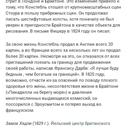
стрит в Лондоне и Брайтоне. Это изменение привело к
тому, что Констебль отошел от крупномасштабных сцен
Стоура в пользу прибрежных сцен. Он продолжал
писать шестифутовые холсты, хотя поначалу не был
уверен в пригодности Брайтона в качестве объекта для
рисования. В письме Фишеру в 1824 году он писал:
За свою жизнь Констебль продал в Англии всего 20
картин, а во Франции всего за несколько лет он продал
более 20 картин. Несмотря на это, он отказался от всех
приглашений поехать за границу для продвижения
своей работы, написав Фрэнсису Дарби: «Я лучше буду
бедным , чем богатым за границей». В 1825 году,
возможно, отчасти из-за опасений по поводу плохого
здоровья его жены, несоответствия жизни в Брайтоне
(«Пикадилли на берегу моря») и давления
многочисленных выдающихся комиссий, он
поссорился с Эроусмитом и потерял выход во
французском.
Замок Хэдли
(1829 г.).
Йельский центр британского