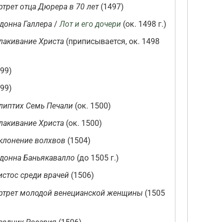
ртрет отца Дюрера в 70 лет
(1497)
донна Галлера
/
Лот и его дочери
(ок. 1498 г.)
лакивание Христа
(приписывается, ок. 1498
99)
99)
липтих Семь Печали
(ок. 1500)
лакивание Христа
(ок. 1500)
клонение волхвов
(1504)
донна Баньякавалло
(до 1505 г.)
истос среди врачей
(1506)
ртрет молодой венецианской женщины
(1505