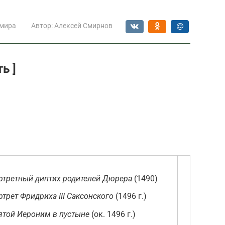
 мира
Автор:
Алексей Смирнов
ь ]
ртретный диптих родителей Дюрера
(1490)
ртрет Фридриха III Саксонского
(1496 г.)
ятой Иероним в пустыне
(ок. 1496 г.)