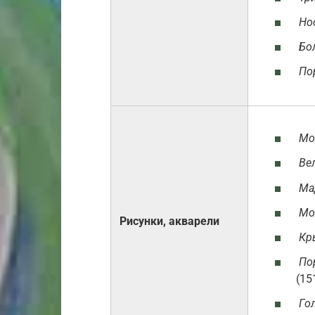
Но
Бо
По
Мо
Ве
Ма
Мо
Рисунки, акварели
Кр
По
(15
Го