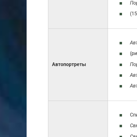
По
(15
Ав
(ри
По
Автопортреты
Ав
Ав
Спи
Св
Св