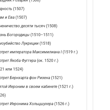
аздник Розария
(1506)
дность
(1507)
ам и Ева
(1507)
ченичество десяти тысяч
(1508)
знь Богородицы
(1510–1511)
моубийство Лукреции
(1518)
ртрет императора Максимилиана I
(1519 г.)
ртрет Якоба Фуггера
(ок. 1520 г.)
21 или 1524)
ртрет Бернхарта фон Ризена
(1521)
ятой Иероним в своем кабинете
(1521 г.)
26)
ртрет Иеронима Хольцшухера
(1526 г.)