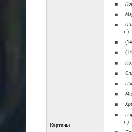
По
Ма
Оп
г.)
(14
(14
По
Оп
По
Ма
Хр
По
г.)
Картины