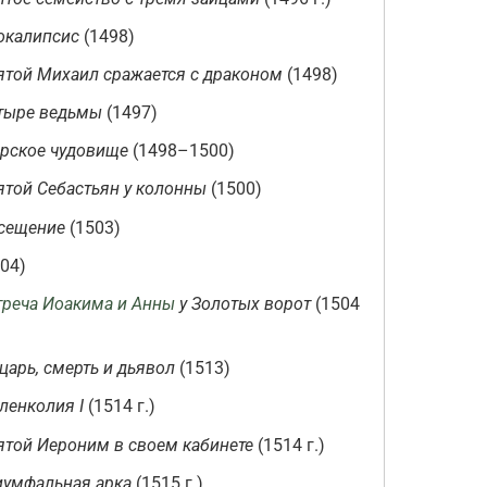
окалипсис
(1498)
ятой Михаил сражается с драконом
(1498)
тыре ведьмы
(1497)
рское чудовище
(1498–1500)
ятой Себастьян у колонны
(1500)
сещение
(1503)
04)
треча Иоакима и Анны
у Золотых ворот
(1504
царь, смерть и дьявол
(1513)
ленколия I
(1514 г.)
ятой Иероним в своем кабинете
(1514 г.)
иумфальная арка
(1515 г.)