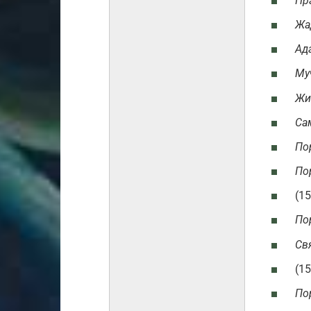
Пр
Жа
Ад
Му
Жи
Са
По
По
(15
По
Св
(15
По