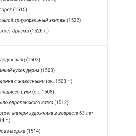
сорог
(1515)
льшой триумфальный экипаж
(1522)
ртрет Эразма
(1526 г.)
лодой заяц
(1502)
ликий кусок дерна
(1503)
донна с животными
(ок. 1503 г.)
лящиеся руки
(ок. 1508)
ыло европейского катка
(1512)
ртрет матери художника в возрасте 63 лет
14 г.)
лова моржа
(1514)