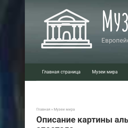
Перейти
Му
к
контенту
Европейс
Главная страница
Музеи мира
Главная
»
Музеи мира
Описание картины ал