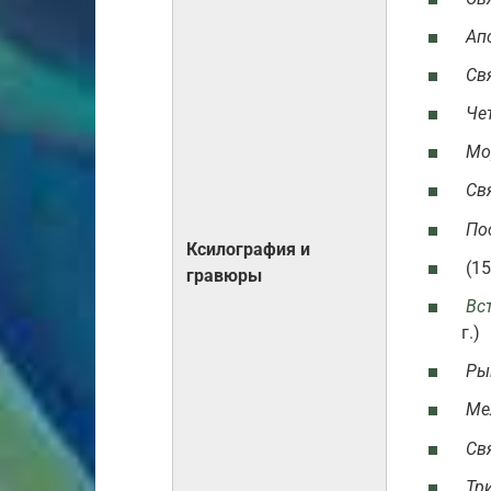
Ап
Св
Че
Мо
Св
По
Ксилография и
(15
гравюры
Вс
г.)
Ры
Ме
Св
Тр