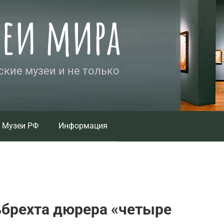
зеи мира
кие музеи и не только
Музеи РФ
Информация
ьбрехта дюрера «четыре