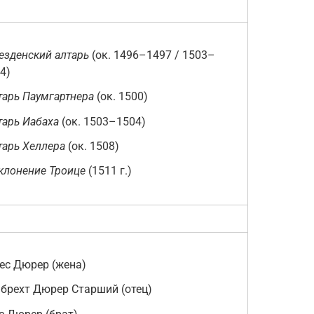
езденский алтарь
(ок. 1496–1497 / 1503–
4)
тарь Паумгартнера
(ок. 1500)
тарь Иабаха
(ок. 1503–1504)
тарь Хеллера
(ок. 1508)
клонение Троице
(1511 г.)
ес Дюрер (жена)
брехт Дюрер Старший (отец)