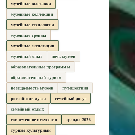
музейные выставки
музейные коллекции
музейные технологии
музейные тренды
музейные экспозиции
музейный опыт
ночь музеев
образовательные программы
образовательный туризм
посещаемость музеев
путешествия
российские музеи
семейный досуг
семейный отдых
современное искусство
тренды 2026
туризм культурный