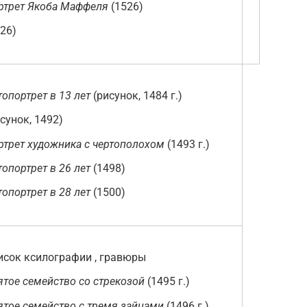
ртрет Якоба Маффеля
(1526)
26)
топортрет в 13 лет
(рисунок, 1484 г.)
сунок, 1492)
ртрет художника с чертополохом
(1493 г.)
топортрет в 26 лет
(1498)
топортрет в 28 лет
(1500)
сок ксилографии , гравюры
ятое семейство со стрекозой
(1495 г.)
ятое семейство с тремя зайцами
(1496 г.)