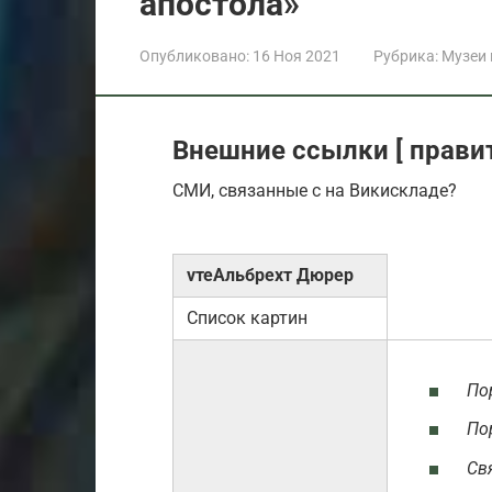
апостола»
Опубликовано:
16 Ноя 2021
Рубрика:
Музеи
Внешние ссылки [ правит
СМИ, связанные с на Викискладе?
vтеАльбрехт Дюрер
Список картин
По
По
Св