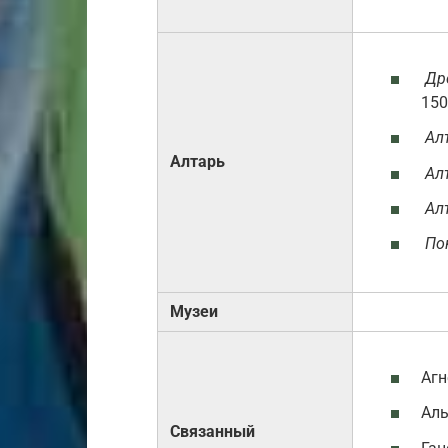
Др
150
Ал
Алтарь
Ал
Ал
По
Музеи
Агн
Аль
Связанный