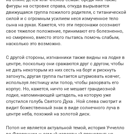
фигуры на островке справа, откуда вырывается
движущаяся группа пожилого родителя, с титанической
силой и с огромным усилием неся измученное тело
сына на руках. Кажется, что эти персонажи осознают
свое тяжелое положение, принимают его болезненно,
но смиренно, вместо этого пытаясь помочь слабым,
насколько это возможно.
С другой стороны, изгнанники также видны на лодке в
центре, поскольку они сражаются друг с другом, чтобы
не дать некоторым из них сесть на борт и рискнуть
затонуть; другая группа пытается штурмовать ковчег,
используя лестницу или топор, чтобы разорвать его
корпус. Но, кажется, ничто не мешает грандиозной
лодке, напоминающей цитадель, на которую уже
спустился голубь Святого Духа . Ной слева смотрит и
видит божественный знак в виде солнечного луча в
центре неба, похожий на золотой диск.
Потоп не является актуальной темой, история Уччелло
во Флоренции — самый известный прецедент; но