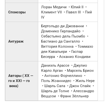
Лоран Медичи • Юлий II •
Спонсоры
Климент VII • Павел III • Пий
IV
Бертольдо ди Джованни •
Доменико Гирландайо •
Себастьяно дель Пьомбо •
Антураж
Бастиано да Сангалло •
Виттория Колонна • Томмазо
деи Кавальери • Гаспар
Бесерра • Асканио Кондиви
Даниэль Арассе • Джулио
Карло Арган • Марсель Брион
Авторы (
XX —
• Антонио Форчеллино •
го
и
XXI — го
Поль Жоаннидес • Жиль Нере
века)
• Шарль Сала • Джон Спайк •
Шарль де Толне • Алессандро
Веццози •
Франк
Зёлльнер