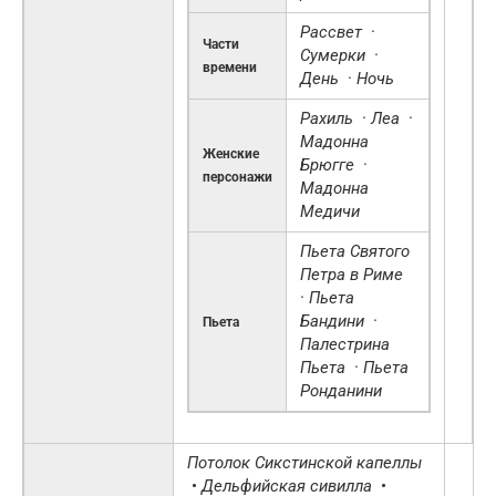
Рассвет
·
Части
Сумерки
·
времени
День
·
Ночь
Рахиль
·
Леа
·
Мадонна
Женские
Брюгге
·
персонажи
Мадонна
Медичи
Пьета Святого
Петра в Риме
·
Пьета
Бандини
·
Пьета
Палестрина
Пьета
·
Пьета
Ронданини
Потолок Сикстинской капеллы
•
Дельфийская сивилла
•