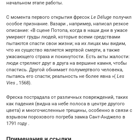
начальном этапе работы.
С момента первого открытия фресок
Le Déluge
получил
особое признание. Вазари , например, написал резкое
описание: «В сцене Потопа, когда в наши дни в ужасе
умирают груды людей, которые всеми средствами
пытаются спасти свои жизни; на их лицах мы видим,
что их существо является жертвой смерти, а также
ужасающего страха и покинутости. Есть акты жалости:
люди стреляют друг в друга на вершине камня, чтобы
спастись. Другой обнимает полумертвого человека,
пытаясь его спасти; реальность не более явна »(
Les
Vies
, 1568).
Фреска пострадала от различных повреждений, таких
как падения (видна на небе полоса в центре другого
цвета) и многочисленные трещины, особенно в связи с
взрывом порохового погреба замка Сант-Анджело в
1791 году .
Примечания и ссылки