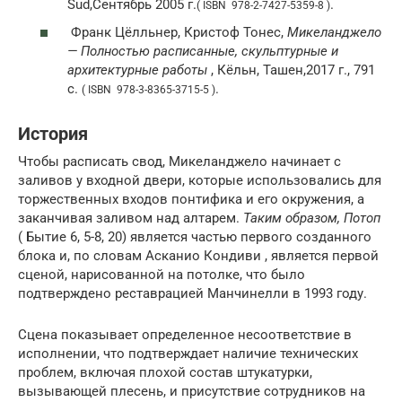
Sud,Сентябрь 2005 г.
.
( ISBN 978-2-7427-5359-8 )
Франк Цёлльнер, Кристоф Тонес,
Микеланджело
— Полностью расписанные, скульптурные и
архитектурные работы
, Кёльн, Ташен,2017 г., 791
с.
.
( ISBN 978-3-8365-3715-5 )
История
Чтобы расписать свод, Микеланджело начинает с
заливов у входной двери, которые использовались для
торжественных входов понтифика и его окружения, а
заканчивая заливом над алтарем.
Таким образом, Потоп
( Бытие 6, 5-8, 20) является частью первого созданного
блока и, по словам Асканио Кондиви , является первой
сценой, нарисованной на потолке, что было
подтверждено реставрацией Манчинелли в 1993 году.
Сцена показывает определенное несоответствие в
исполнении, что подтверждает наличие технических
проблем, включая плохой состав штукатурки,
вызывающей плесень, и присутствие сотрудников на