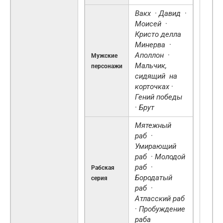
Вакх
·
Давид
·
Моисей
·
Кристо делла
Минерва
·
Аполлон
·
Мужские
Мальчик,
персонажи
сидящий
на
корточках
·
Гений победы
·
Брут
Мятежный
раб
·
Умирающий
раб
·
Молодой
раб
·
Рабская
Бородатый
серия
раб
·
Атласский раб
·
Пробуждение
раба