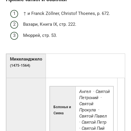
↑ и Franck Zöllner, Christof Thoenes, p. 672.
Вазари, Книга IX, стр. 222.
Мюррей, стр. 53.
Микеланджело
(1475-1564)
Ангел
·
Святой
Петроний
·
Святой
Болонья и
Прокула
·
Сиена
Святой Павел
·
Святой Петр
·
Святой Пий