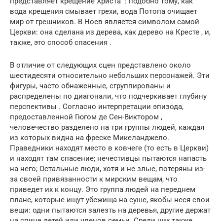
представляет крещение Христа : подобно тому, как
вода крещения смывает грехи, вода Потопа очищает
мир от грешников. В Ноев является символом самой
Церкви: она сделана из дерева, как дерево на Кресте , и,
также, это способ спасения .
В отличие от следующих сцен представлено около
шестидесяти относительно небольших персонажей. Эти
фигуры, часто обнаженные, сгруппированы и
распределены по диагонали, что подчеркивает глубину
перспективы . Согласно интерпретации эпизода,
предоставленной Гюгом де Сен-Виктором ,
человечество разделено на три группы людей, каждая
из которых видна на фреске Микеланджело.
Праведники находят место в ковчеге (то есть в Церкви)
и находят там спасение; нечестивцы пытаются напасть
на него; Остальные люди, хотя и не злые, потеряны из-
за своей привязанности к мирским вещам, что
приведет их к концу. Это группа людей на переднем
плане, которые ищут убежища на суше, якобы неся свои
вещи: одни пытаются залезть на деревья, другие держат
на спине детей или членов семьи. Среди них также