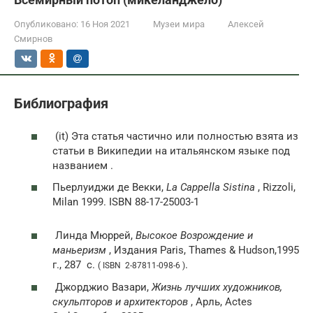
Опубликовано:
16 Ноя 2021
Музеи мира
Алексей
Смирнов
Библиография
(it)
Эта статья частично или полностью взята из
статьи в Википедии на итальянском языке под
названием .
Пьерлуиджи де Векки,
La Cappella Sistina
, Rizzoli,
Milan 1999. ISBN 88-17-25003-1
Линда Мюррей,
Высокое Возрождение и
маньеризм
, Издания Paris, Thames & Hudson,1995
г., 287
с.
.
( ISBN 2-87811-098-6 )
Джорджио Вазари,
Жизнь лучших художников,
скульпторов и архитекторов
, Арль, Actes