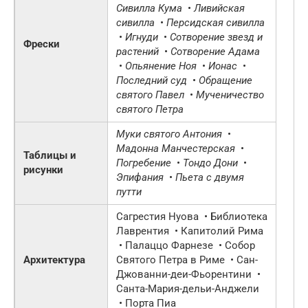
Сивилла Кума
•
Ливийская
сивилла
•
Персидская сивилла
•
Игнуди
•
Сотворение звезд и
Фрески
растений
•
Сотворение Адама
•
Опьянение Ноя
•
Ионас
•
Последний суд
•
Обращение
святого Павел
•
Мученичество
святого Петра
Муки святого Антония
•
Мадонна Манчестерская
•
Таблицы и
Погребение
•
Тондо Дони
•
рисунки
Эпифания
•
Пьета с двумя
путти
Сагрестия Нуова • Библиотека
Лаврентия • Капитолий Рима
• Палаццо Фарнезе •
Собор
Архитектура
Святого Петра в Риме • Сан-
Джованни-деи-Фьорентини •
Санта-Мария-дельи-Анджели
• Порта Пиа