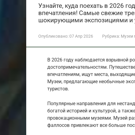
Узнайте, куда поехать в 2026 г
впечатления! Самые свежие тре
шокирующими экспозициями и 
Опубликовано:
07 Апр 2026
Рубрика:
Музеи 
В 2026 году наблюдается взрывной р
достопримечательностям. Путешестве
впечатлениям, ищут места, выходящи
Музеи, предлагающие необычные эксп
туристов.
Популярные направления для нестанд
богатой историей и культурой, а так
провокационными музеями. Музей раз
фаллосов привлекают все больше пос