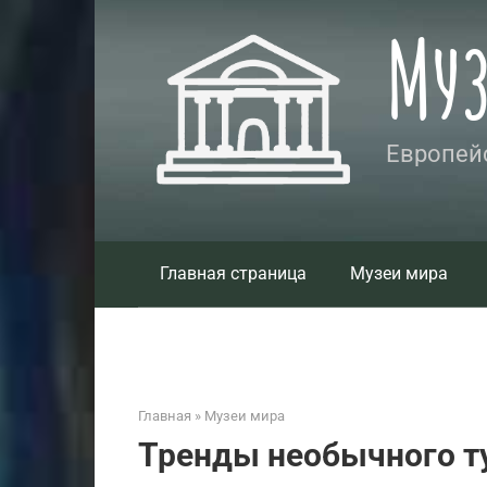
Перейти
Му
к
контенту
Европейс
Главная страница
Музеи мира
Главная
»
Музеи мира
Тренды необычного т