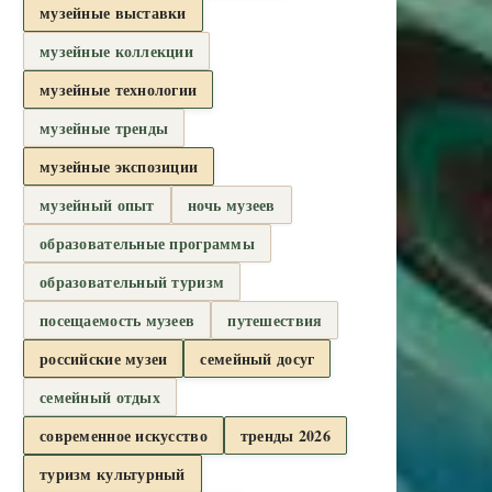
музейные выставки
музейные коллекции
музейные технологии
музейные тренды
музейные экспозиции
музейный опыт
ночь музеев
образовательные программы
образовательный туризм
посещаемость музеев
путешествия
российские музеи
семейный досуг
семейный отдых
современное искусство
тренды 2026
туризм культурный