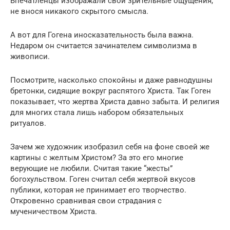
Впечатленцы изображали свои зрительные ощущения,
не внося никакого скрытого смысла.
А вот для Гогена иносказательность была важна.
Недаром он считается зачинателем символизма в
живописи.
Посмотрите, насколько спокойны и даже равнодушны
бретонки, сидящие вокруг распятого Христа. Так Гоген
показывает, что жертва Христа давно забыта. И религия
для многих стала лишь набором обязательных
ритуалов.
Зачем же художник изобразил себя на фоне своей же
картины с желтым Христом? За это его многие
верующие не любили. Считая такие “жесты”
богохульством. Гоген считал себя жертвой вкусов
публики, которая не принимает его творчество.
Откровенно сравнивая свои страдания с
мученичеством Христа.