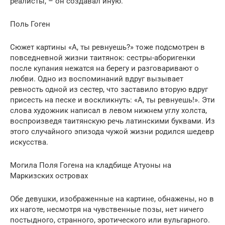
реалисты, – он создавал иную.
Поль Гоген
Сюжет картины «А, ты ревнуешь?» тоже подсмотрен в
повседневной жизни таитянок: сестры-аборигенки
после купания нежатся на берегу и разговаривают о
любви. Одно из воспоминаний вдруг вызывает
ревность одной из сестер, что заставило вторую вдруг
присесть на песке и воскликнуть: «А, ты ревнуешь!». Эти
слова художник написал в левом нижнем углу холста,
воспроизведя таитянскую речь латинскими буквами. Из
этого случайного эпизода чужой жизни родился шедевр
искусства.
Могила Поля Гогена на кладбище Атуоны на
Маркизских островах
Обе девушки, изображенные на картине, обнажены, но в
их наготе, несмотря на чувственные позы, нет ничего
постыдного, странного, эротического или вульгарного.