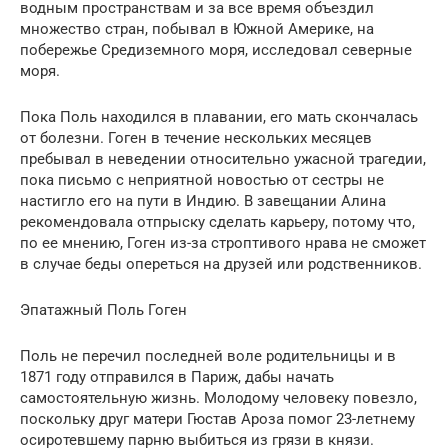
водным пространствам и за все время объездил
множество стран, побывал в Южной Америке, на
побережье Средиземного моря, исследовал северные
моря.
Пока Поль находился в плавании, его мать скончалась
от болезни. Гоген в течение нескольких месяцев
пребывал в неведении относительно ужасной трагедии,
пока письмо с неприятной новостью от сестры не
настигло его на пути в Индию. В завещании Алина
рекомендовала отпрыску сделать карьеру, потому что,
по ее мнению, Гоген из-за строптивого нрава не сможет
в случае беды опереться на друзей или родственников.
Эпатажный Поль Гоген
Поль не перечил последней воле родительницы и в
1871 году отправился в Париж, дабы начать
самостоятельную жизнь. Молодому человеку повезло,
поскольку друг матери Гюстав Ароза помог 23-летнему
осиротевшему парню выбиться из грязи в князи.