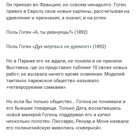
Он приехал во Францию, но совсем ненадолго. Гоген
привез в Европу свои новые картины, рассчитывая на
удивление и признание, а значит, и на успех.
Поль Гоген «А, ты ревнуешь?» (1892)
Поль Гоген «Дух
мёртвых не дремлет
» (1892)
Но в Париже его не ждали, не поняли и не приняли.
Выставка, где он представил публике 10 своих новых
работ, не вызвала ничего кроме осмеяния. Моделей-
таитянок парижское общество называло
«четверорукими самками».
Но если бы только общество… Гогена не понимали и
его бывшие товарищи. Только Дега, восхитившись
новой манерой Гогена, поддержал его и купил
несколько полотен. Писсарро, Ренуар и Моне назвали
его полинезийскую живопись «скверной».