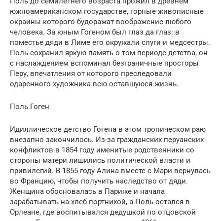
Поль до семилетнего возраста прожил в древнем
южноамериканском государстве, горные живописные
окраины которого будоражат воображение любого
человека. За юным Гогеном был глаз да глаз: в
поместье дяди в Лиме его окружали слуги и медсестры.
Поль сохранил яркую память о том периоде детства, он
с наслаждением вспоминал безграничные просторы
Перу, впечатления от которого преследовали
одаренного художника всю оставшуюся жизнь.
Поль Гоген
Идиллическое детство Гогена в этом тропическом раю
внезапно закончилось. Из-за гражданских перуанских
конфликтов в 1854 году именитые родственники со
стороны матери лишились политической власти и
привилегий. В 1855 году Алина вместе с Мари вернулась
во Францию, чтобы получить наследство от дяди.
Женщина обосновалась в Париже и начала
зарабатывать на хлеб портнихой, а Поль остался в
Орлеане, где воспитывался дедушкой по отцовской