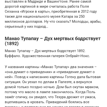
выставлен в Мадриде и Вашингтоне. Ранее самой
дорогой картиной в мире считалась работа Поля
Сезанна «Игроки в карты», приобретенная в 2012 году
также для национального музея Катара за 250
миллионов долларов. Ну что сказать? Молодцы, арабы,
серьезный у них подход…
Манао Тупапау – Дух мертвых бодрствует
(1892)
Манао Тупапау – Дух мертвых бодрствует 1892.
Буффало. Художественная галерея Олбрайт-Нокс.
У названия картины «Манао Тупапау» два значения –
«она думает о привидении» и «привидение думает о
ней». Повод к написанию картины Гогену дала бытовая
ситуация. Он уехал по делам в Папеэте, а вернулся
домой только поздно ночью. Дом был окутан мраком,
потому что масло в лампе закончилось. Когда Поль
зажёг спичку, он увидел, что Техура дрожит от ужаса,
вцепившись в кровать. Привидений боялись все