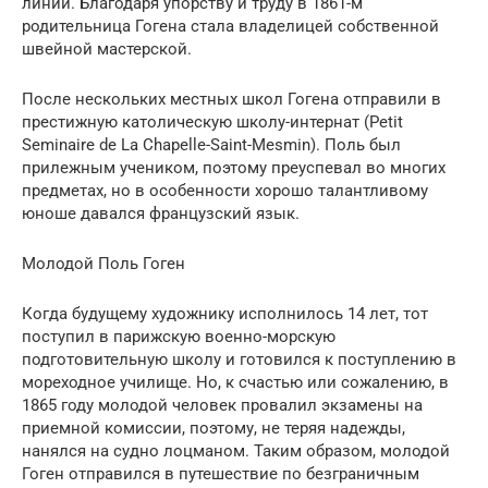
линии. Благодаря упорству и труду в 1861-м
родительница Гогена стала владелицей собственной
швейной мастерской.
После нескольких местных школ Гогена отправили в
престижную католическую школу-интернат (Petit
Sеminaire de La Chapelle-Saint-Mesmin). Поль был
прилежным учеником, поэтому преуспевал во многих
предметах, но в особенности хорошо талантливому
юноше давался французский язык.
Молодой Поль Гоген
Когда будущему художнику исполнилось 14 лет, тот
поступил в парижскую военно-морскую
подготовительную школу и готовился к поступлению в
мореходное училище. Но, к счастью или сожалению, в
1865 году молодой человек провалил экзамены на
приемной комиссии, поэтому, не теряя надежды,
нанялся на судно лоцманом. Таким образом, молодой
Гоген отправился в путешествие по безграничным