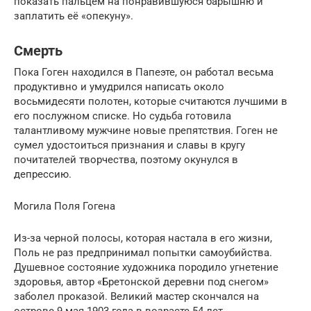
показать пальцем на понравившуюся барышню и
заплатить её «опекуну».
Смерть
Пока Гоген находился в Папеэте, он работал весьма
продуктивно и умудрился написать около
восьмидесяти полотен, которые считаются лучшими в
его послужном списке. Но судьба готовила
талантливому мужчине новые препятствия. Гоген не
сумел удостоиться признания и славы в кругу
почитателей творчества, поэтому окунулся в
депрессию.
Могила Поля Гогена
Из-за черной полосы, которая настала в его жизни,
Поль не раз предпринимал попытки самоубийства.
Душевное состояние художника породило угнетение
здоровья, автор «Бретонской деревни под снегом»
заболел проказой. Великий мастер скончался на