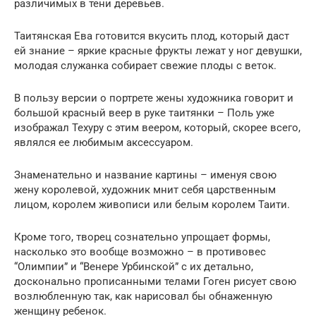
различимых в тени деревьев.
Таитянская Ева готовится вкусить плод, который даст
ей знание – яркие красные фрукты лежат у ног девушки,
молодая служанка собирает свежие плоды с веток.
В пользу версии о портрете жены художника говорит и
большой красный веер в руке таитянки – Поль уже
изображал Техуру с этим веером, который, скорее всего,
являлся ее любимым аксессуаром.
Знаменательно и название картины – именуя свою
жену королевой, художник мнит себя царственным
лицом, королем живописи или белым королем Таити.
Кроме того, творец сознательно упрощает формы,
насколько это вообще возможно – в противовес
“Олимпии” и “Венере Урбинской” с их детально,
досконально прописанными телами Гоген рисует свою
возлюбленную так, как нарисовал бы обнаженную
женщину ребенок.