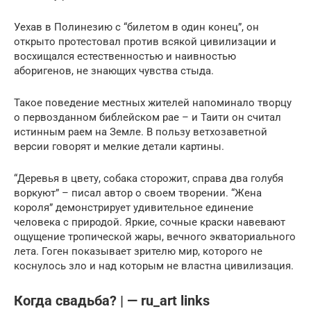
Уехав в Полинезию с “билетом в один конец”, он
открыто протестовал против всякой цивилизации и
восхищался естественностью и наивностью
аборигенов, не знающих чувства стыда.
Такое поведение местных жителей напоминало творцу
о первозданном библейском рае – и Таити он считал
истинным раем на Земле. В пользу ветхозаветной
версии говорят и мелкие детали картины.
“Деревья в цвету, собака сторожит, справа два голубя
воркуют” – писал автор о своем творении. “Жена
короля” демонстрирует удивительное единение
человека с природой. Яркие, сочные краски навевают
ощущение тропической жары, вечного экваториального
лета. Гоген показывает зрителю мир, которого не
коснулось зло и над которым не властна цивилизация.
Когда свадьба? | — ru_art links