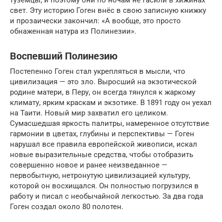
туземцы, и поэтому они по ночам не гасили в хижинах
свет. Эту историю Гоген внёс в свою записную книжку
и прозаически закончил: «А вообще, это просто
обнаженная натура из Полинезии».
Воспевший Полинезию
Постепенно Гоген стал укрепляться в мысли, что
цивилизация — это зло. Выросший на экзотической
родине матери, в Перу, он всегда тянулся к жаркому
климату, ярким краскам и экзотике. В 1891 году он уехал
на Таити. Новый мир захватил его целиком.
Сумасшедшая яркость палитры, намеренное отсутствие
гармонии в цветах, глубины и перспективы — Гоген
нарушал все правила европейской живописи, искал
новые выразительные средства, чтобы отобразить
совершенно новое и ранее неизведанное —
первобытную, нетронутую цивилизацией культуру,
которой он восхищался. Он полностью погрузился в
работу и писал с необычайной легкостью. За два года
Гоген создал около 80 полотен.