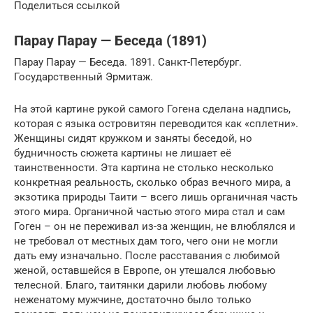
Поделиться ссылкой
Парау Парау — Беседа (1891)
Парау Парау — Беседа. 1891. Санкт-Петербург.
Государственный Эрмитаж.
На этой картине рукой самого Гогена сделана надпись,
которая с языка островитян переводится как «сплетни».
Женщины сидят кружком и заняты беседой, но
будничность сюжета картины не лишает её
таинственности. Эта картина не столько несколько
конкретная реальность, сколько образ вечного мира, а
экзотика природы Таити – всего лишь органичная часть
этого мира. Органичной частью этого мира стал и сам
Гоген – он не переживал из-за женщин, не влюблялся и
не требовал от местных дам того, чего они не могли
дать ему изначально. После расставания с любимой
женой, оставшейся в Европе, он утешался любовью
телесной. Благо, таитянки дарили любовь любому
неженатому мужчине, достаточно было только