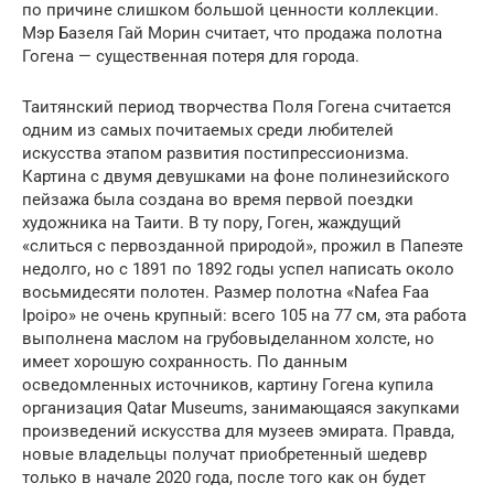
по причине слишком большой ценности коллекции.
Мэр Базеля Гай Морин считает, что продажа полотна
Гогена — существенная потеря для города.
Таитянский период творчества Поля Гогена считается
одним из самых почитаемых среди любителей
искусства этапом развития постипрессионизма.
Картина с двумя девушками на фоне полинезийского
пейзажа была создана во время первой поездки
художника на Таити. В ту пору, Гоген, жаждущий
«слиться с первозданной природой», прожил в Папеэте
недолго, но с 1891 по 1892 годы успел написать около
восьмидесяти полотен. Размер полотна «Nafea Faa
Ipoipo» не очень крупный: всего 105 на 77 см, эта работа
выполнена маслом на грубовыделанном холсте, но
имеет хорошую сохранность. По данным
осведомленных источников, картину Гогена купила
организация Qatar Museums, занимающаяся закупками
произведений искусства для музеев эмирата. Правда,
новые владельцы получат приобретенный шедевр
только в начале 2020 года, после того как он будет