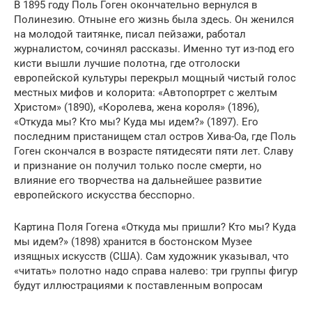
В 1895 году Поль Гоген окончательно вернулся в
Полинезию. Отныне его жизнь была здесь. Он женился
на молодой таитянке, писал пейзажи, работал
журналистом, сочинял рассказы. Именно тут из-под его
кисти вышли лучшие полотна, где отголоски
европейской культуры перекрыл мощный чистый голос
местных мифов и колорита: «Автопортрет с желтым
Христом» (1890), «Королева, жена короля» (1896),
«Откуда мы? Кто мы? Куда мы идем?» (1897). Его
последним пристанищем стал остров Хива-Оа, где Поль
Гоген скончался в возрасте пятидесяти пяти лет. Славу
и признание он получил только после смерти, но
влияние его творчества на дальнейшее развитие
европейского искусства бесспорно.
Картина Поля Гогена «Откуда мы пришли? Кто мы? Куда
мы идем?» (1898) хранится в бостонском Музее
изящных искусств (США). Сам художник указывал, что
«читать» полотно надо справа налево: три группы фигур
будут иллюстрациями к поставленным вопросам