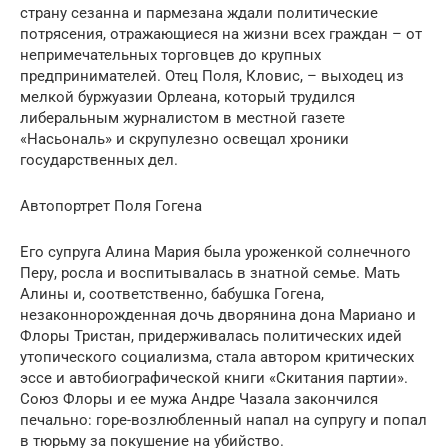
страну сезанна и пармезана ждали политические
потрясения, отражающиеся на жизни всех граждан – от
непримечательных торговцев до крупных
предпринимателей. Отец Поля, Кловис, – выходец из
мелкой буржуазии Орлеана, который трудился
либеральным журналистом в местной газете
«Насьональ» и скрупулезно освещал хроники
государственных дел.
Автопортрет Поля Гогена
Его супруга Алина Мария была уроженкой солнечного
Перу, росла и воспитывалась в знатной семье. Мать
Алины и, соответственно, бабушка Гогена,
незаконнорожденная дочь дворянина дона Мариано и
Флоры Тристан, придерживалась политических идей
утопического социализма, стала автором критических
эссе и автобиографической книги «Скитания партии».
Союз Флоры и ее мужа Андре Чазала закончился
печально: горе-возлюбленный напал на супругу и попал
в тюрьму за покушение на убийство.