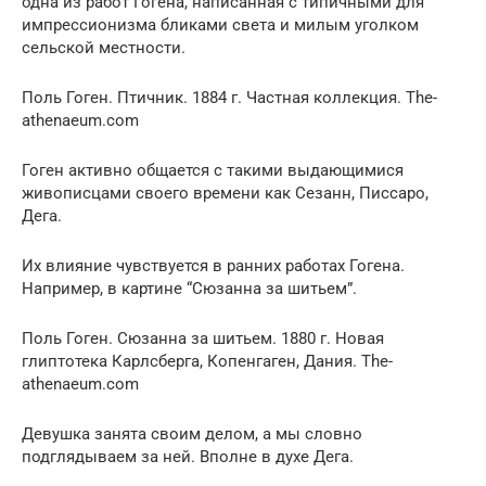
одна из работ Гогена, написанная с типичными для
импрессионизма бликами света и милым уголком
сельской местности.
Поль Гоген. Птичник. 1884 г. Частная коллекция. The-
athenaeum.com
Гоген активно общается с такими выдающимися
живописцами своего времени как Сезанн, Писсаро,
Дега.
Их влияние чувствуется в ранних работах Гогена.
Например, в картине “Сюзанна за шитьем”.
Поль Гоген. Сюзанна за шитьем. 1880 г. Новая
глиптотека Карлсберга, Копенгаген, Дания. The-
athenaeum.com
Девушка занята своим делом, а мы словно
подглядываем за ней. Вполне в духе Дега.