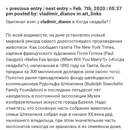
« previous entry | next entry » Feb. 7th, 2020 | 05:37
pm posted by: vladimir_dianov in art_links
Оригинал взят у
vladimir_dianov
в Когда свадьба? |
По всей видимости, на днях установлен новый
мировой рекорд самого дорогостоящего произведения
живописи. Как сообщает газета The New York Times,
картина французского художника Поля Гогена (Paul
Gauguin) «Nafea Faa Ipoipo (When Will You Marry?)» («Когда
свадьба?»), написанная в 1892 году на Таити, была
продана за 300 миллионов долларов (или около того).
Полотно ранее принадлежало фонду швейцарского
коллекционера Рудольфа Штехелина (Rudolph Staechelin
Family Foundation) и последние пятьдесят лет
находилось в постоянной экспозиции Музея
изобразительных искусств города Базеля. Надо
отметить, что основную часть собрания живописи
семьи Штехелина собрал еще в начале XX века дед
нынешнего владельца, при этом значительная часть
экспонатов никогда не хранилась в их семейном доме,