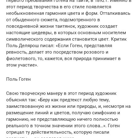
первого пребывания Гогена на Таити, в 1892 г. Именно в
этот период творчества в его стиле появляется
необыкновенная гармония цвета и форм. Отталкиваясь
от обыденного сюжета, подсмотренного в
повседневной жизни таитянок, художник создает
настоящие шедевры, в которых основным носителем
символического содержания становится цвет. Критик
Поль Делярош писал: «Если Гоген, представляя
ревность, делает это посредством розового и
фиолетового, то, кажется, вся природа принимает в
этом участие».
Поль Гоген
Свою творческую манеру в этот период художник
объяснял так: «Беру как предтекст любую тему,
заимствованную из жизни или природы, и, несмотря на
размещение линий и цветов, получаю симфонию и
гармонию, не представляющую ничего полностью
реального в точном значении этого слова…». Гоген
отрицал ту действительность, которую писали