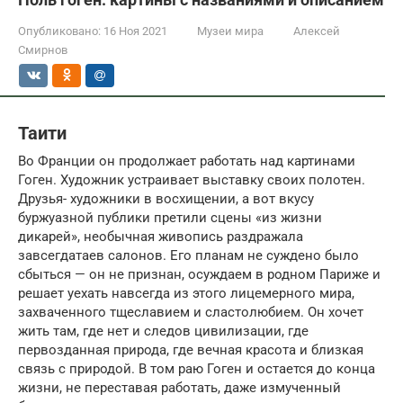
Опубликовано:
16 Ноя 2021
Музеи мира
Алексей
Смирнов
Таити
Во Франции он продолжает работать над картинами
Гоген. Художник устраивает выставку своих полотен.
Друзья- художники в восхищении, а вот вкусу
буржуазной публики претили сцены «из жизни
дикарей», необычная живопись раздражала
завсегдатаев салонов. Его планам не суждено было
сбыться — он не признан, осуждаем в родном Париже и
решает уехать навсегда из этого лицемерного мира,
захваченного тщеславием и сластолюбием. Он хочет
жить там, где нет и следов цивилизации, где
первозданная природа, где вечная красота и близкая
связь с природой. В том раю Гоген и остается до конца
жизни, не переставая работать, даже измученный