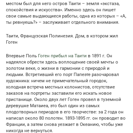
местом был для него остров Таити – земля «экстаза,
спокойствия и искусства». Именно здесь он пишет
свои самые выдающиеся работы, одна из которых – «А,
ты ревнуешь?» – заслуживает отдельного внимания.
Таити, Французская Полинезия. Дом, в котором жил
Гоген
Впервые Поль
Гоген прибыл на Таити
в 1891 г. Он
надеялся обрести здесь воплощение своей мечты о
золотом веке, о жизни в гармонии с природой и
людьми. Встретивший его порт Папеэте разочаровал
художника: ничем не примечательный городок,
холодная встреча местных колонистов, отсутствие
заказов на портреты заставили его искать новое
пристанище. Около двух лет Гоген провел в туземной
деревушке Матаиеа, это был один из самых
плодотворных периодов в его творчестве: за 2 года он
написал около 80 полотен. 1893-1895 гг. он проводит во
Франции, а затем снова уезжает в Океанию, чтобы уже
никогда не вернуться.