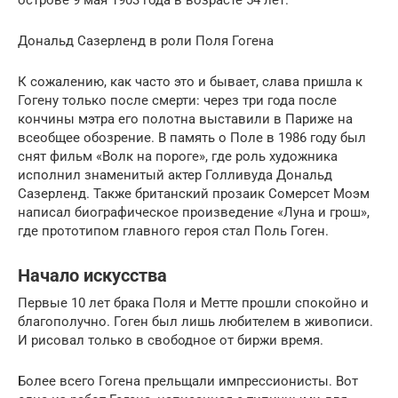
острове 9 мая 1903 года в возрасте 54 лет.
Дональд Сазерленд в роли Поля Гогена
К сожалению, как часто это и бывает, слава пришла к
Гогену только после смерти: через три года после
кончины мэтра его полотна выставили в Париже на
всеобщее обозрение. В память о Поле в 1986 году был
снят фильм «Волк на пороге», где роль художника
исполнил знаменитый актер Голливуда Дональд
Сазерленд. Также британский прозаик Сомерсет Моэм
написал биографическое произведение «Луна и грош»,
где прототипом главного героя стал Поль Гоген.
Начало искусства
Первые 10 лет брака Поля и Метте прошли спокойно и
благополучно. Гоген был лишь любителем в живописи.
И рисовал только в свободное от биржи время.
Более всего Гогена прельщали импрессионисты. Вот