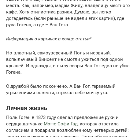
места. Как, например, мадам Жиду, владелицу местного
кафе. Хотя стилистика разная. Думаю, вы легко
догадаетесь (если раньше не видели этих картин), где
рука Гогена, а где – Ван Гога.
Информация о картинах в конце статьи*
Но властный, самоуверенный Поль и нервный,
вспыльчивый Винсент не смогли ужиться под одной
крышей. И однажды, в пылу ссоры Ван Гог едва не убил
Гогена.
С дружбой было покончено. А Ван Гог, терзаемый
угрызениями совести, отрезал себе мочку уха.
Личная жизнь
Поль Гоген в 1873 году сделал предложение руки и
сердца датчанке
Мэтте-Софи Гад
, которая ответила
согласием и подарила возлюбленному четверых детей:
двоих мальчиков и двух девочек. Гоген обожал своего