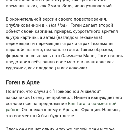
времени. таких, как Эмиль Золя, явно узнаваемый.
В окончательной версии своего повествования,
опубликованной в «
Ноа Ноа»
, Гоген делает второй
объект своей картины, призрак, суррогатного зрителя
внутри
картины, а затем (взглядом Техаамана)
перемещает и перемещает страх и страх Техааманы.
паранойя на него, незваного гостя. Таким образом,
формально ссылаясь на «
Олимпию»
Мане , Гогин вновь
представил себя, заняв свое место в авангарде как
художник, как владелец и как
колонист
.
Гоген в Арле
Понятно, что случай с “Прекрасной Анжелой”
заказчиков Гогену не прибавил. Нищета вынуждает его
согласиться на предложение
Ван Гога о совместной
работе
. Он поехал к нему в Арль, юг Франции. Надеясь,
что совместный быт будет легче.
Здесь они пишут одних и тех же людей, одни и те же