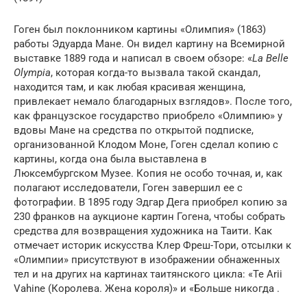
Гоген был поклонником картины «Олимпия» (1863)
работы Эдуарда Мане. Он видел картину на Всемирной
выставке 1889 года и написал в своем обзоре: «
La Belle
Olympia
, которая когда-то вызвала такой скандал,
находится там, и как любая красивая женщина,
привлекает немало благодарных взглядов». После того,
как французское государство приобрело «Олимпию» у
вдовы Мане на средства по открытой подписке,
организованной Клодом Моне, Гоген сделал копию с
картины, когда она была выставлена ​​в
Люксембургском Музее. Копия не особо точная, и, как
полагают исследователи, Гоген завершил ее с
фотографии. В 1895 году Эдгар Дега приобрел копию за
230 франков на аукционе картин Гогена, чтобы собрать
средства для возвращения художника на Таити. Как
отмечает историк искусства Клер Фреш-Тори, отсылки к
«Олимпии» присутствуют в изображении обнаженных
тел и на других на картинах таитянского цикла: «Te Arii
Vahine (Королева. Жена короля)» и «Больше никогда .