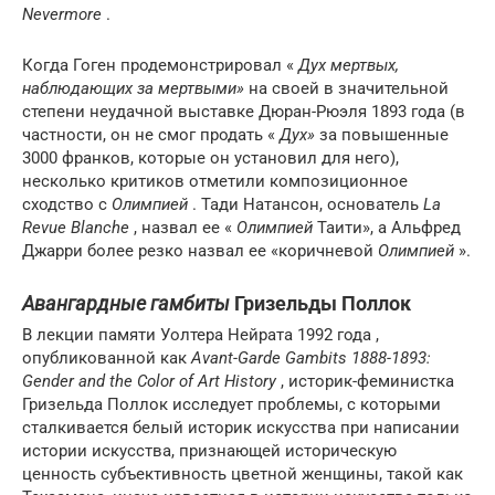
Nevermore
.
Когда Гоген продемонстрировал «
Дух мертвых,
наблюдающих за мертвыми»
на своей в значительной
степени неудачной выставке Дюран-Рюэля 1893 года (в
частности, он не смог продать «
Дух»
за повышенные
3000 франков, которые он установил для него),
несколько критиков отметили композиционное
сходство с
Олимпией
. Тади Натансон, основатель
La
Revue Blanche
, назвал ее «
Олимпией
Таити», а Альфред
Джарри более резко назвал ее «коричневой
Олимпией
».
Авангардные гамбиты
Гризельды Поллок
В лекции памяти Уолтера Нейрата 1992 года ,
опубликованной как
Avant-Garde Gambits 1888-1893:
Gender and the Color of Art History
, историк-феминистка
Гризельда Поллок исследует проблемы, с которыми
сталкивается белый историк искусства при написании
истории искусства, признающей историческую
ценность субъективность цветной женщины, такой как