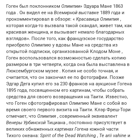
Гоген был поклонником
Олимпии»
Эдуара Мане
1863
года . Он видел ее на
Всемирной выставке
1889
года
и
прокомментировал в обзоре: «
Красавица Олимпия
,
которая когда-то вызвала такой скандал, живет там, как
красивая женщина, и вызывает немало благодарных
взглядов». После того, как французское государство
приобрело
Олимпию
у вдовы Мане на средства из
открытой подписки, организованной Клодом Моне ,
Гоген воспользовался возможностью сделать копию
размером в три четверти, когда она была выставлена ​​в
Люксембургском музее . Копия не особо точная, и
считается, что он закончил ее по фотографии. Позже
Эдгар Дега купил его за 230 франков на аукционе Гогена
1895 года, посвященном его картинам, чтобы собрать
средства для своего возвращения на Таити. Известно,
что Гоген сфотографировал
Олимпию
Мане с собой во
время своего первого визита на Таити. Клэр Фреш-Тори
отмечает, что
Олимпия
, современный эквивалент
Венеры Урбинской
Тициана , постоянно присутствует в
великих обнаженных
картинах Гогена
южной части
Тихого океана:
Spirit of the Dead Watching
,
Te arii vahine
и