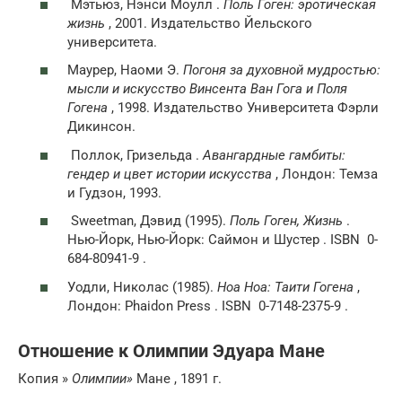
Мэтьюз, Нэнси Моулл .
Поль Гоген: эротическая
жизнь
, 2001. Издательство Йельского
университета.
Маурер, Наоми Э.
Погоня за духовной мудростью:
мысли и искусство Винсента Ван Гога и Поля
Гогена
, 1998. Издательство Университета Фэрли
Дикинсон.
Поллок, Гризельда .
Авангардные гамбиты:
гендер и цвет истории искусства
, Лондон: Темза
и Гудзон, 1993.
Sweetman, Дэвид (1995).
Поль Гоген, Жизнь
.
Нью-Йорк, Нью-Йорк: Саймон и Шустер . ISBN 0-
684-80941-9 .
Уодли, Николас (1985).
Ноа Ноа: Таити Гогена
,
Лондон: Phaidon Press . ISBN 0-7148-2375-9 .
Отношение к Олимпии Эдуара Мане
Копия »
Олимпии»
Мане , 1891 г.