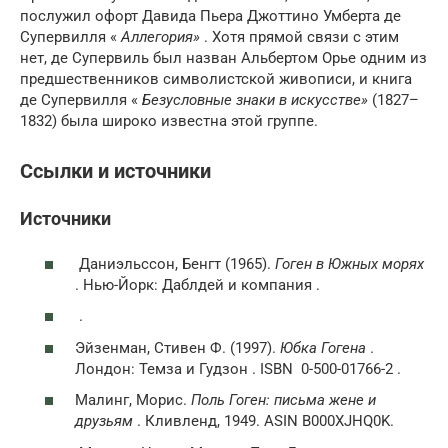
послужил офорт
Давида Пьера Джоттино Умберта де
Супервилля «
Аллегория»
. Хотя прямой связи с этим
нет, де Супервиль был назван Альбертом Орье одним из
предшественников символистской живописи, и книга
де Супервилля «
Безусловные знаки в искусстве»
(1827–
1832) была широко известна этой группе.
Ссылки и источники
Источники
Даниэльссон, Бенгт (1965).
Гоген в Южных морях
. Нью-Йорк: Даблдей и компания .
.
Эйзенман, Стивен Ф. (1997).
Юбка Гогена
.
Лондон: Темза и Гудзон . ISBN 0-500-01766-2 .
Малинг, Морис.
Поль Гоген: письма жене и
друзьям
. Кливленд, 1949. ASIN B000XJHQ0K.