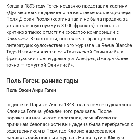
Когда в 1893 году Гоген неудачно представил картину
«Дух мёртвых не дремлет» на выставке коллекционера
Поля Дюран-Рюэля (картина так и не была продана за
установленную сумму в 3 000 франков), несколько
критиков также отметили сходство композиции с
Олимпией
. В частности, основатель французского
литературно-художественного журнала La Revue Blanche
Тадэ Натансон назвал ее «Таитянской Олимпией», а
французский поэт и драматург Альфред Джарри более
точно — «смуглой Олимпией».
Поль Гоген: ранние годы
Поль Эжен Анри Гоген
родился в Париже 7июня 1848 года в семье журналиста
Кловиса Гогена, убеждённого радикала. После
поражения июньского восстания, семья
Гогена
по
причинам безопасности вынуждена была перебраться к
родственникам в Перу, где Кловис намеревался
издавать собственный журнал. Но по пути в Южную