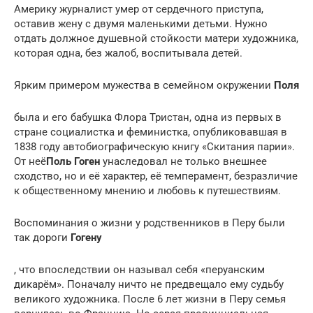
Америку журналист умер от сердечного приступа,
оставив жену с двумя маленькими детьми. Нужно
отдать должное душевной стойкости матери художника,
которая одна, без жалоб, воспитывала детей.
Ярким примером мужества в семейном окружении
Поля
была и его бабушка Флора Тристан, одна из первых в
стране социалистка и феминистка, опубликовавшая в
1838 году автобиографическую книгу «Скитания парии».
От неё
Поль Гоген
унаследовал не только внешнее
сходство, но и её характер, её темперамент, безразличие
к общественному мнению и любовь к путешествиям.
Воспоминания о жизни у родственников в Перу были
так дороги
Гогену
, что впоследствии он называл себя «перуанским
дикарём». Поначалу ничто не предвещало ему судьбу
великого художника. После 6 лет жизни в Перу семья