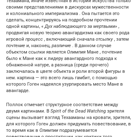
Техаамана, иначе известная в истории искусства только
своими представлениями в дискурсах мужественности
и колониального империализма . Она пытается это
сделать, концентрируясь на подробном прочтении
одной картины, «
Дух наблюдающего за мертвыми»
,
продвигая новую теорию авангардизма как своего рода
игровой
процесс
, включающий сначала
отсылку
, затем
почтение
и, наконец,
различие
. В данном случае
объектом ссылки является
Олимпия
Мане , почтение
было к Мане как к лидеру авангардного подхода к
обнаженной натуре, а разница (среди прочего)
заключалась в цвете объекта и роли второй фигуры в
нем. картина — это всего лишь гамбит, с помощью
которого Гоген надеялся узурпировать место Мане в
авангарде.
Поллок отмечает структурное соответствие между
двумя картинами. В
Spirit of the Dead Watching
зрителя
сцены вызывает взгляд Техааманы на кровати, зрителя,
для которого Гоген должен придумать повествование, в
то время как в
Олимпии
подразумевается
повествование о проституции, как критики того