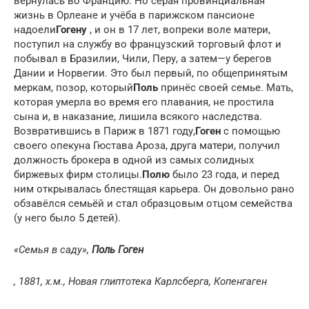
вернулась во Францию. Но серая провинциальная
жизнь в Орлеане и учёба в парижском пансионе
надоели
Гогену
, и он в 17 лет, вопреки воле матери,
поступил на службу во французский торговый флот и
побывал в Бразилии, Чили, Перу, а затем—у берегов
Дании и Норвегии. Это был первый, по общепринятым
меркам, позор, который
Поль
принёс своей семье. Мать,
которая умерла во время его плавания, не простила
сына и, в наказание, лишила всякого наследства.
Возвратившись в Париж в 1871 году,
Гоген
с помощью
своего опекуна Гюстава Ароза, друга матери, получил
должность брокера в одной из самых солидных
биржевых фирм столицы.
Полю
было 23 года, и перед
ним открывалась блестящая карьера. Он довольно рано
обзавёлся семьёй и стал образцовым отцом семейства
(у него было 5 детей).
«Семья в саду»,
Поль Гоген
, 1881, х.м., Новая глиптотека Карлсберга, Копенгаген