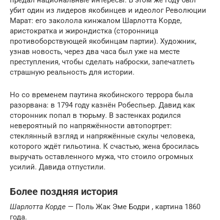
предал национальные интересы. В этом же году был
убит один из лидеров якобинцев и идеолог Революции
Марат: его заколола кинжалом Шарлотта Корде,
аристократка и жирондистка (сторонница
противоборствующей якобинцам партии). Художник,
узнав новость, через два часа был уже на месте
преступления, чтобы сделать наброски, запечатлеть
страшную реальность для истории.
Но со временем паутина якобинского террора была
разорвана: в 1794 году казнён Робеспьер. Давид как
сторонник попал в тюрьму. В застенках родился
невероятный по напряжённости автопортрет:
стеклянный взгляд и напряжённые скулы человека,
которого ждёт гильотина. К счастью, жена бросилась
выручать оставленного мужа, что стоило огромных
усилий. Давида отпустили.
Более поздняя история
Шарлотта Корде
— Поль Жак Эме Бодри , картина 1860
года.