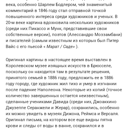
века, особенно Шарлем Бодлером, чей знаменитый
комментарий в 1846 году стал отправной точкой
повышенного интереса среди художников и ученых. В
20-м веке картина вдохновила нескольких художников
(среди них Пикассо и Мунк, представившие свои
собственные версии), поэтов (Алессандро Моззамбани)
и писателей (самым известным из которых был Питер
Вайс с его пьесой «
Марат / Саде»
).
Оригинал картины в настоящее время выставлен в
Королевском музее изящных искусств в Брюсселе,
поскольку он находится там в результате решения,
принятого семьей в 1886 году, предложить ее в 1886
году городу, где художник жил тихо и умер в изгнании
после падение Наполеона. Некоторые из копий (точное
количество завершенных остается неизвестным),
сделанные учениками Давида (среди них, Джоаккино
Джузеппе Серанжели и Жерар), сохранились, особенно
их можно увидеть в музеях Дижона, Реймса и Версаля.
Оригинал письма, на котором все еще видны пятна
крови и следы от воды в ванне, сохранился и в