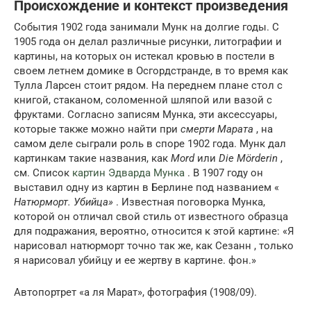
Происхождение и контекст произведения
События 1902 года занимали Мунк на долгие годы. С
1905 года он делал различные рисунки, литографии и
картины, на которых он истекал кровью в постели в
своем летнем домике в Осгордстранде, в то время как
Тулла Ларсен стоит рядом. На переднем плане стол с
книгой, стаканом, соломенной шляпой или вазой с
фруктами. Согласно записям Мунка, эти аксессуары,
которые также можно найти при
смерти Марата
, на
самом деле сыграли роль в споре 1902 года. Мунк дал
картинкам такие названия, как
Mord
или
Die Mörderin
,
см. Список
картин Эдварда Мунка
. В 1907 году он
выставил одну из картин в Берлине под названием «
Натюрморт. Убийца»
. Известная поговорка Мунка,
которой он отличал свой стиль от известного образца
для подражания, вероятно, относится к этой картине: «Я
нарисовал натюрморт точно так же, как Сезанн , только
я нарисовал убийцу и ее жертву в картине. фон.»
Автопортрет «а ля Марат», фотография (1908/09).