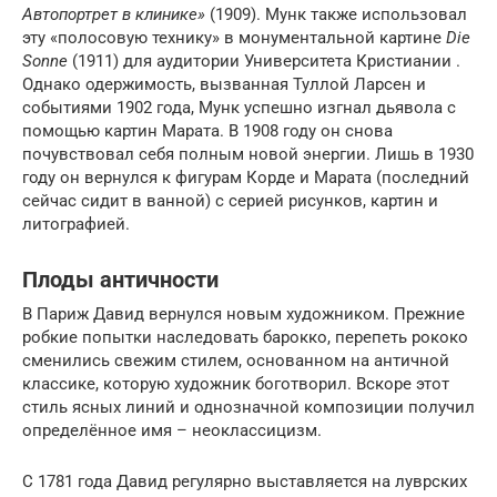
Автопортрет в клинике»
(1909). Мунк также использовал
эту «полосовую технику» в монументальной картине
Die
Sonne
(1911) для аудитории Университета Кристиании .
Однако одержимость, вызванная Туллой Ларсен и
событиями 1902 года, Мунк успешно изгнал дьявола с
помощью картин Марата. В 1908 году он снова
почувствовал себя полным новой энергии. Лишь в 1930
году он вернулся к фигурам Корде и Марата (последний
сейчас сидит в ванной) с серией рисунков, картин и
литографией.
Плоды античности
В Париж Давид вернулся новым художником. Прежние
робкие попытки наследовать барокко, перепеть рококо
сменились свежим стилем, основанном на античной
классике, которую художник боготворил. Вскоре этот
стиль ясных линий и однозначной композиции получил
определённое имя – неоклассицизм.
С 1781 года Давид регулярно выставляется на луврских