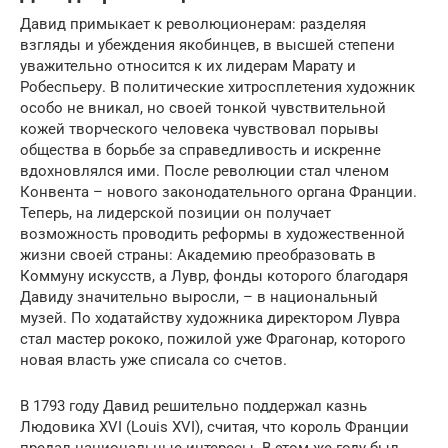
Давид примыкает к революционерам: разделяя
взгляды и убеждения якобинцев, в высшей степени
уважительно относится к их лидерам Марату и
Робеспьеру. В политические хитросплетения художник
особо не вникал, но своей тонкой чувствительной
кожей творческого человека чувствовал порывы
общества в борьбе за справедливость и искренне
вдохновлялся ими. После революции стал членом
Конвента – нового законодательного органа Франции.
Теперь, на лидерской позиции он получает
возможность проводить реформы в художественной
жизни своей страны: Академию преобразовать в
Коммуну искусств, а Лувр, фонды которого благодаря
Давиду значительно выросли, – в национальный
музей. По ходатайству художника директором Лувра
стал мастер рококо, пожилой уже Фрагонар, которого
новая власть уже списала со счетов.
В 1793 году Давид решительно поддержал казнь
Людовика XVI (Louis XVI), считая, что король Франции