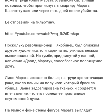
ножа в грудь убила Марата. А записка была лишь
поводом, чтобы проникнуть в квартиру Марата.
Шарлотту казнили через пять дней после убийства.
Ее отправили на гильотину.
https://youtube.com/watch?v=q_fk2dDm6qc
Поскольку революционер – якобинец, был близким
другом художника, то и картина получилась весьма
эмоциональной. На тумбе, придвинутой у ванной,
написано «Давид-Марату», своеобразное посвящение
другу.
Лицо Марата искажено болью, на груди кровоточащая
рана, около ванны на полу нож, который бросила
убийца. Ванна задрапирована тканью, и создается
впечатление, что это последнее пристанище
неугомонной души.
На темном фоне стены фигура Марата выглядит