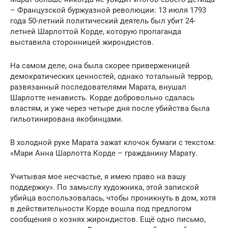
– Французской буржуазной революции: 13 июля 1793
года 50-летний политический деятель был убит 24-
летней Шарлоттой Корде, которую пропаганда
выставила сторонницей жирондистов.
На самом деле, она была скорее приверженицей
демократических ценностей, однако тотальный террор,
развязанный последователями Марата, внушал
Шарлотте ненависть. Корде добровольно сдалась
властям, и уже через четыре дня после убийства была
гильотинирована якобинцами.
В холодной руке Марата зажат клочок бумаги с текстом:
«Мари Анна Шарлотта Корде – гражданину Марату.
Учитывая мое несчастье, я имею право на вашу
поддержку». По замыслу художника, этой запиской
убийца воспользовалась, чтобы проникнуть в дом, хотя
в действительности Корде вошла под предлогом
сообщения о кознях жирондистов. Ещё одно письмо,