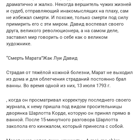
драматично и жалко. Некогда вершитель чужих жизней
и судеб, отправляющий инакомыслящих на плаху, сам
не избежал смерти. И похоже, только смерти под силу
примирить его с эти миром. Давид воспевал своего
друга, великого революционера, а на самом деле,
заставил мир говорить о себе как о великом
художнике.
“Смерть Марата”Жак Луи Давид
Страдая от тяжёлой кожной болезни, Марат не выходил
из дома и для облегчения страданий постоянно брал
ванны. Во время одной из них, 13 июля 1793 г.
, когда он просматривал корректуру последнего своего
журнала, к нему пришла под видом просительницы
дворянка Шарлотта Корде, которую он принял прямо в
ванной. После 15-минутного разговора Шарлотта
заколола его кинжалом, который принесла с собой.