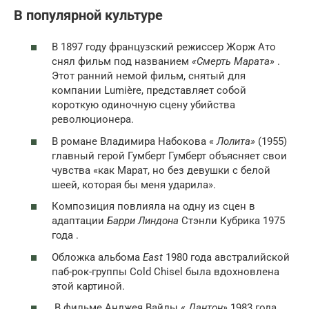
В популярной культуре
В 1897 году французский режиссер Жорж Ато
снял фильм под названием
«Смерть Марата»
.
Этот ранний немой фильм, снятый для
компании Lumière, представляет собой
короткую одиночную сцену убийства
революционера.
В романе Владимира Набокова «
Лолита»
(1955)
главный герой Гумберт Гумберт объясняет свои
чувства «как Марат, но без девушки с белой
шеей, которая бы меня ударила».
Композиция повлияла на одну из сцен в
адаптации
Барри Линдона
Стэнли Кубрика 1975
года .
Обложка альбома
East
1980 года австралийской
паб-рок-группы Cold Chisel была вдохновлена ​​
этой картиной.
В фильме
Анджея Вайды
«
Дантон»
1983 года