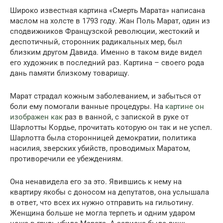
Широко известная картина «Смерть Марата» написана
маслом на холсте в 1793 году. Жан Поль Марат, один из
сподвижников Французской революции, жестокий и
деспотичный, сторонник радикальных мер, был
близким другом Давида. Именно в таком виде видел
его художник в последний раз. Картина – своего рода
дань памяти близкому товарищу.
Марат страдал кожным заболеванием, и забыться от
боли ему помогали ванные процедуры. На
картине он
изображен как
раз в ванной, с запиской в руке от
Шарлотты Кордье, прочитать которую он так и не успел.
Шарлотта была сторонницей демократии, политика
насилия, зверских убийств, проводимых Маратом,
противоречили ее убеждениям.
Она ненавидела его за это. Явившись к нему на
квартиру якобы с доносом на депутатов, она услышала
в ответ, что всех их нужно отправить на гильотину.
Женщина больше не могла терпеть и одним ударом