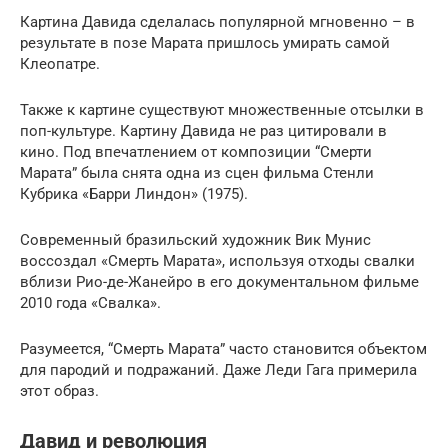
Картина Давида сделалась популярной мгновенно – в
результате в позе Марата пришлось умирать самой
Клеопатре.
Также к картине существуют множественные отсылки в
поп-культуре. Картину Давида не раз цитировали в
кино. Под впечатлением от композиции “Смерти
Марата” была снята одна из сцен фильма Стенли
Кубрика «Барри Линдон» (1975).
Современный бразильский художник Вик Мунис
воссоздал «Смерть Марата», используя отходы свалки
вблизи Рио-де-Жанейро в его документальном фильме
2010 года «Свалка».
Разумеется, “Смерть Марата” часто становится объектом
для пародий и подражаний. Даже Леди Гага примерила
этот образ.
Давид и революция