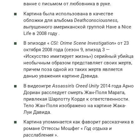
ванне с письмом от любовника в руке.
Картина была использована в качестве
обложки для альбома
Deathconsciousness,
выпущенного
американской группой Have a Nice
Life в 2008 году .
В эпизоде ​​«
CSI: Crime Scene Investigation»
от 23
октября 2008 года (сезон 9, эпизод 3 —
«Искусство имитирует жизнь») серийный убийца
необычным образом представляет своих жертв,
причем поза одной из таких жертв является
данью уважения картине Дэвида.
В видеоигре
Assassin’s Creed Unity
2014 года Арно
Дориан расследует смерть Жан-Поля Марата,
привлекая Шарлотту Корде к ответственности.
Тело Жан-Поля изображено на картине Жака-
Луи Давида.
Картина упоминается как фаворит рассказчика в
романе
Оттессы Мошфег «
Год отдыха и
расслабления
».