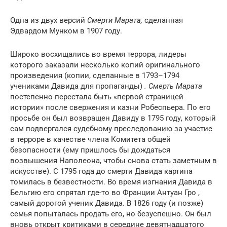
Одна из двух версий
Смерти Марата,
сделанная
Эдвардом Мунком в 1907 году.
Широко восхищались во время террора, лидеры
которого заказали несколько копий оригинального
произведения (копии, сделанные в 1793–1794
учениками Давида для пропаганды)
. Смерть Марата
постепенно перестала быть «первой страницей
истории» после свержения и казни Робеспьера. По его
просьбе он был возвращен Давиду в 1795 году, который
сам подвергался судебному преследованию за участие
в терроре в качестве члена Комитета общей
безопасности (ему пришлось бы дождаться
возвышения Наполеона, чтобы снова стать заметным в
искусстве). С 1795 года до смерти Давида картина
томилась в безвестности. Во время изгнания Давида в
Бельгию его спрятал где-то во Франции Антуан Гро ,
самый дорогой ученик Давида. В 1826 году (и позже)
семья попыталась продать его, но безуспешно. Он был
вновь открыт критиками в середине девятнадцатого