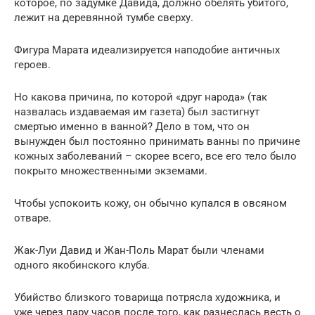
которое, по задумке Давида, должно обелять убитого,
лежит на деревянной тумбе сверху.
Фигура Марата идеализируется наподобие античных
героев.
Но какова причина, по которой «друг народа» (так
назвалась издаваемая им газета) был застигнут
смертью именно в ванной? Дело в том, что он
вынужден был постоянно принимать ванны по причине
кожных заболеваний – скорее всего, все его тело было
покрыто множественными экземами.
Чтобы успокоить кожу, он обычно купался в овсяном
отваре.
Жак-Луи Давид и Жан-Поль Марат были членами
одного якобинского клуба.
Убийство близкого товарища потрясла художника, и
уже через пару часов после того, как разнеслась весть о