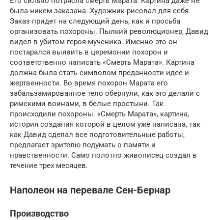
Его сильно потрясла смерть Марата. Картина даже не
была никем заказана. Художник рисовал для себя.
Заказ придет на следующий день, как и просьба
организовать похороны. Пылкий революционер, Давид
видел в убитом героя-мученика. Именно это он
постарался выявить в церемонии похорон и
соответственно написать «Смерть Марата». Картина
должна была стать символом преданности идее и
жертвенности. Во время похорон Марата его
забальзамированное тело обернули, как это делали с
римскими воинами, в белые простыни. Так
происходили похороны. «Смерть Марата», картина,
история создания которой в целом уже написана, так
как Давид сделал все подготовительные работы,
предлагает зрителю подумать о памяти и
нравственности. Само полотно живописец создал в
течение трех месяцев.
Наполеон на перевале Сен-Бернар
Производство