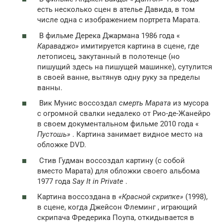
есть несколько сцен в ателье Давида, в том
числе одна с изображением портрета Марата.
В фильме
Дерека Джармана
1986 года «
Караваджо»
имитируется картина в сцене, где
летописец, закутанный в полотенце (но
пишущий здесь на пишущей машинке), сутулится
в своей ванне, вытянув одну руку за пределы
ванны.
Вик Мунис воссоздал
смерть Марата
из мусора
с огромной свалки недалеко от Рио-де-Жанейро
в своем документальном фильме 2010 года «
Пустошь»
. Картина занимает видное место на
обложке DVD.
Стив Гудман воссоздал картину (с собой
вместо Марата) для обложки своего альбома
1977 года
Say It in Private
.
Картина воссоздана в
«Красной скрипке»
(1998),
в сцене, когда Джейсон Флеминг , играющий
скрипача Фредерика Поупа, откидывается в