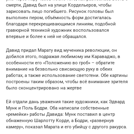
смерти, Давид был на улице Кордельеров, чтобы
зарисовать лицо погибшего. Рисунок головы был
выполнен пером, объёмность форм достигалась
благодаря перекрещивающимся линиям, подобной
гравюрной техникой художник воспользовался
впервые и более к ней не обращался.
Давид придал Марату вид мученика революции, он
добился этого, подражая любимому им Караваджо, в
особенности его «Положению во гроб» – обратите
внимание на безвольно свисающую руку в обеих
работах, а также использование светотени. Обе картины
построены таким образом, чтобы всё внимание зрителя
было сконцентрировано на жертве
Ей отдали дань уважения такие художники, как Эдвард
Мунк и Поль Бодри. Оба написали собственные
«ремейки» работы Давида: Мунк поставил в центр
обнаженную Шарлотту Корде, а Бодри, «развернув
камеру», показал Марата и его убийцу с другого ракурса.