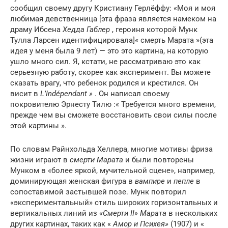
сообщил своему другу Кристиану Герлёффу: «Моя и моя
любимая девственница [эта фраза является намеком на
драму Ибсена
Хедда Габлер
, героиня которой Мунк
Тулла Ларсен идентифицировала]« смерть Марата »(эта
идея у меня была 9 лет) — это это картина, на которую
ушло много сил. Я, кстати, не рассматриваю это как
серьезную работу, скорее как эксперимент. Вы можете
сказать врагу, что ребенок родился и крестился. Он
висит в
L’Indépendant »
. Он написал своему
покровителю Эрнесту Тилю :« Требуется много времени,
прежде чем вы сможете восстановить свои силы после
этой картины ».
По словам Райнхольда Хеллера, многие мотивы фриза
жизни играют в
смерти Марата
и были повторены
Мунком в «более яркой, мучительной сцене», например,
доминирующая женская фигура в
вампире
и
пепле
в
сопоставимой застывшей позе. Мунк повторил
«экспериментальный» стиль широких горизонтальных и
вертикальных линий из
«Смерти II» Марата
в нескольких
других картинах, таких как «
Амор и Психея»
(1907) и «