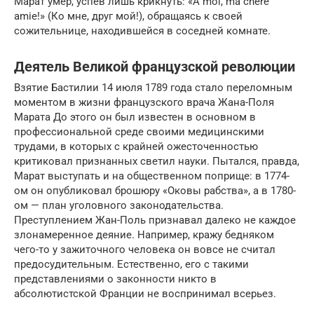
Марат умер, успев лишь крикнуть: «A moi, ma chère
amie!» (Ко мне, друг мой!), обращаясь к своей
сожительнице, находившейся в соседней комнате.
Деятель Великой французской революции
Взятие Бастилии 14 июля 1789 года стало переломным
моментом в жизни французского врача Жана-Поля
Марата До этого он был известен в основном в
профессиональной среде своими медицинскими
трудами, в которых с крайней ожесточенностью
критиковал признанных светил науки. Пытался, правда,
Марат выступать и на общественном поприще: в 1774-
ом он опубликовал брошюру «Оковы рабства», а в 1780-
ом — план уголовного законодательства.
Преступлением Жан-Поль признавал далеко не каждое
злонамеренное деяние. Например, кражу бедняком
чего-то у зажиточного человека он вовсе не считал
предосудительным. Естественно, его с такими
представлениями о законности никто в
абсолютистской Франции не воспринимал всерьез.