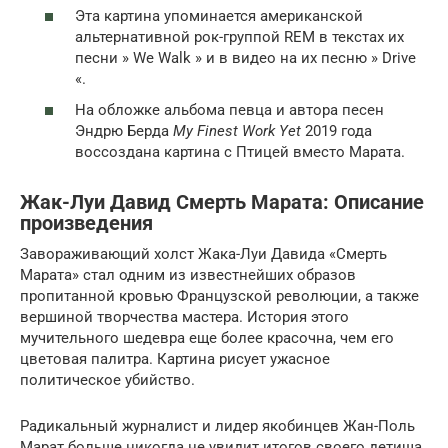
Эта картина упоминается американской
альтернативной рок-группой REM в текстах их
песни » We Walk » и в видео на их песню » Drive
«.
На обложке альбома певца и автора песен
Эндрю Берда
My Finest Work Yet
2019 года
воссоздана картина с Птицей вместо Марата.
Жак-Луи Давид Смерть Марата: Описание
произведения
Завораживающий холст Жака-Луи Давида «Смерть
Марата» стал одним из известнейших образов
пропитанной кровью Французской революции, а также
вершиной творчества мастера. История этого
мучительного шедевра еще более красочна, чем его
цветовая палитра. Картина рисует ужасное
политическое убийство.
Радикальный журналист и лидер якобинцев Жан-Поль
Марат больше никогда не увидит итогов своего детища