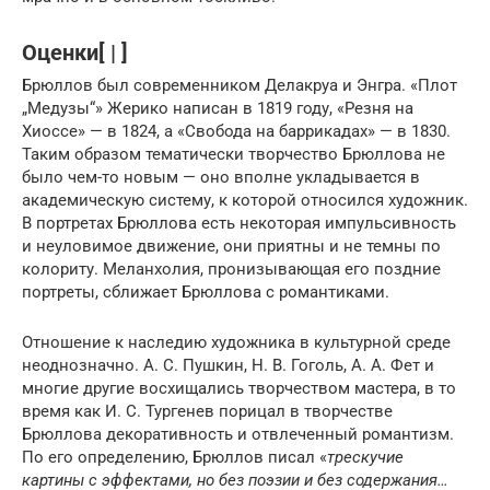
Оценки[ | ]
Брюллов был современником Делакруа и Энгра. «Плот
„Медузы“» Жерико написан в 1819 году, «Резня на
Хиоссе» — в 1824, а «Свобода на баррикадах» — в 1830.
Таким образом тематически творчество Брюллова не
было чем-то новым — оно вполне укладывается в
академическую систему, к которой относился художник.
В портретах Брюллова есть некоторая импульсивность
и неуловимое движение, они приятны и не темны по
колориту. Меланхолия, пронизывающая его поздние
портреты, сближает Брюллова с романтиками.
Отношение к наследию художника в культурной среде
неоднозначно. А. С. Пушкин, Н. В. Гоголь, А. А. Фет и
многие другие восхищались творчеством мастера, в то
время как И. С. Тургенев порицал в творчестве
Брюллова декоративность и отвлеченный романтизм.
По его определению, Брюллов писал «
трескучие
картины с эффектами, но без поэзии и без содержания…