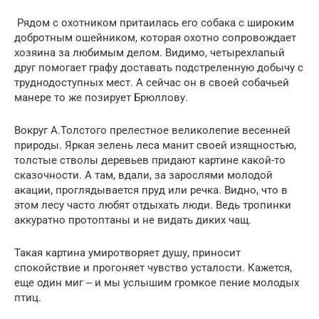
Рядом с охотником притаилась его собака с широким
добротным ошейником, которая охотно сопровождает
хозяина за любимым делом. Видимо, четырехлапый
друг помогает графу доставать подстреленную добычу с
труднодоступных мест. А сейчас он в своей собачьей
манере то же позирует Брюллову.
Вокруг А.Толстого прелестное великолепие весенней
природы. Яркая зелень леса манит своей изящностью,
толстые стволы деревьев придают картине какой-то
сказочности. А там, вдали, за зарослями молодой
акации, проглядывается пруд или речка. Видно, что в
этом лесу часто любят отдыхать люди. Ведь тропинки
аккуратно протоптаны и не видать диких чащ.
Такая картина умиротворяет душу, приносит
спокойствие и прогоняет чувство усталости. Кажется,
еще один миг ‒ и мы услышим громкое пение молодых
птиц.