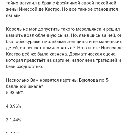
тайно вступил в брак с фрейлиной своей покойной
жены Инессой де Кастро. Но всё тайное становится
явным.
Король не мог допустить такого мезальянса и решил
казнить возлюбленную сына. Но, явившись за ней, он
был обескуражен мольбами женщины и её маленьких
детей, он решает помиловать её. Но в итоге Инесса де
Кастро всё же была казнена. Драматическая сцена,
которая предстаёт на картине, наполнена трагедией и
безысходностью.
Насколько Вам нравятся картины Брюлова по 5-
балльной шкале?
5 93.56%
4 3.96%
3 1.44%