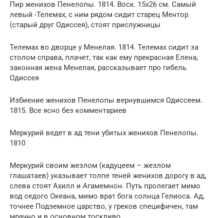
Пир женихов Пенелопы. 1814. Воск. 15х26 см. Самый
левый -Телемах, с ним рядом сидит старец Ментор
(старый друг Одиссея), стоят прислужницы
Телемах во дворце у Менелая. 1814. Телемах сидит за
столом справа, плачет, так как ему прекрасная Елена,
законная жена Менелая, рассказывает про гибель
Одиссея
Избиение женихов Пенелопы вернувшимся Одиссеем.
1815. Все ясно без комментариев
Меркурий ведет в ад тени убитых женихов Пенелопы.
1810
Меркурий своим жезлом (кадуцеем – жезлом
глашатаев) указывает толпе теней женихов дорогу в ад,
слева стоят Ахилл и Агамемнон. Путь пролегает мимо
вод седого Океана, мимо врат бога солнца Гелиоса. Ад,
точнее Подземное царство, у греков специфичен, там
мрачно и в основном тоскливо.