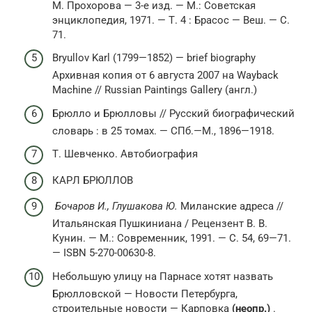
М. Прохорова — 3-е изд. — М.: Советская
энциклопедия, 1971. — Т. 4 : Брасос — Веш. — С.
71.
Bryullov Karl (1799—1852) — brief biography
Архивная копия от 6 августа 2007 на Wayback
Machine // Russian Paintings Gallery (англ.)
Брюлло и Брюлловы // Русский биографический
словарь : в 25 томах. — СПб.—М., 1896—1918.
Т. Шевченко. Автобиография
КАРЛ БРЮЛЛОВ
Бочаров И., Глушакова Ю.
Миланские адреса //
Итальянская Пушкиниана / Рецензент В. В.
Кунин. — М.: Современник, 1991. — С. 54, 69—71.
— ISBN 5-270-00630-8.
Небольшую улицу на Парнасе хотят назвать
Брюлловской — Новости Петербурга,
строительные новости — Карповка
(неопр.)
.