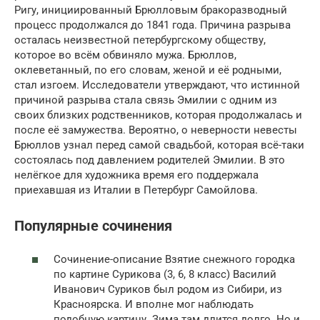
Ригу, инициированный Брюлловым бракоразводный
процесс продолжался до 1841 года. Причина разрыва
осталась неизвестной петербургскому обществу,
которое во всём обвиняло мужа. Брюллов,
оклеветанный, по его словам, женой и её родными,
стал изгоем. Исследователи утверждают, что истинной
причиной разрыва стала связь Эмилии с одним из
своих близких родственников, которая продолжалась и
после её замужества. Вероятно, о неверности невесты
Брюллов узнал перед самой свадьбой, которая всё-таки
состоялась под давлением родителей Эмилии. В это
нелёгкое для художника время его поддержала
приехавшая из Италии в Петербург Самойлова.
Популярные сочинения
Сочинение-описание Взятие снежного городка
по картине Сурикова (3, 6, 8 класс) Василий
Иванович Суриков был родом из Сибири, из
Красноярска. И вполне мог наблюдать
подобную картину. Зима там длится долго. Но и