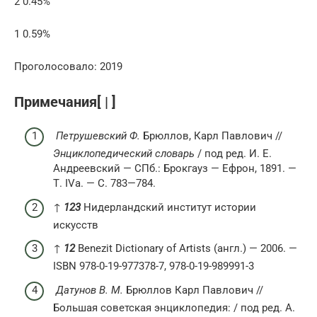
2 0.45%
1 0.59%
Проголосовало: 2019
Примечания[ | ]
Петрушевский Ф.
Брюллов, Карл Павлович //
Энциклопедический словарь
/ под ред. И. Е.
Андреевский — СПб.: Брокгауз — Ефрон, 1891. —
Т. IVа. — С. 783—784.
↑
1
2
3
Нидерландский институт истории
искусств
↑
1
2
Benezit Dictionary of Artists (англ.) — 2006. —
ISBN 978-0-19-977378-7, 978-0-19-989991-3
Датунов В. М.
Брюллов Карл Павлович //
Большая советская энциклопедия: / под ред. А.