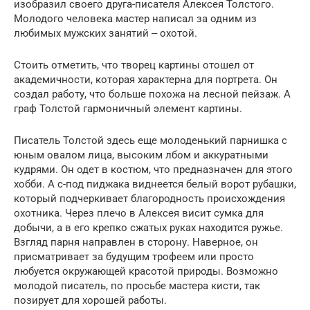
изобразил своего друга-писателя Алексея Толстого.
Молодого человека мастер написал за одним из
любимых мужских занятий ‒ охотой.
Стоить отметить, что творец картины отошел от
академичности, которая характерна для портрета. Он
создал работу, что больше похожа на лесной пейзаж. А
граф Толстой гармоничный элемент картины.
Писатель Толстой здесь еще молоденький парнишка с
юным овалом лица, высоким лбом и аккуратными
кудрями. Он одет в костюм, что предназначен для этого
хобби. А с-под пиджака виднеется белый ворот рубашки,
который подчеркивает благородность происхождения
охотника. Через плечо в Алексея висит сумка для
добычи, а в его крепко сжатых руках находится ружье.
Взгляд парня направлен в сторону. Наверное, он
присматривает за будущим трофеем или просто
любуется окружающей красотой природы. Возможно
молодой писатель, по просьбе мастера кисти, так
позирует для хорошей работы.