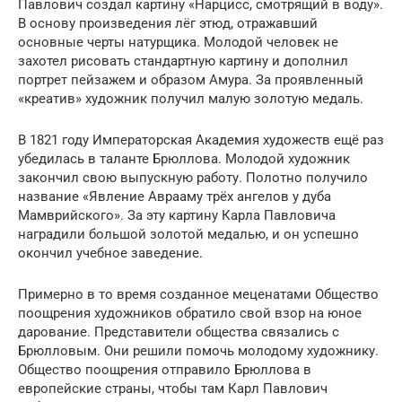
Павлович создал картину «Нарцисс, смотрящий в воду».
В основу произведения лёг этюд, отражавший
основные черты натурщика. Молодой человек не
захотел рисовать стандартную картину и дополнил
портрет пейзажем и образом Амура. За проявленный
«креатив» художник получил малую золотую медаль.
В 1821 году Императорская Академия художеств ещё раз
убедилась в таланте Брюллова. Молодой художник
закончил свою выпускную работу. Полотно получило
название «Явление Аврааму трёх ангелов у дуба
Мамврийского». За эту картину Карла Павловича
наградили большой золотой медалью, и он успешно
окончил учебное заведение.
Примерно в то время созданное меценатами Общество
поощрения художников обратило свой взор на юное
дарование. Представители общества связались с
Брюлловым. Они решили помочь молодому художнику.
Общество поощрения отправило Брюллова в
европейские страны, чтобы там Карл Павлович