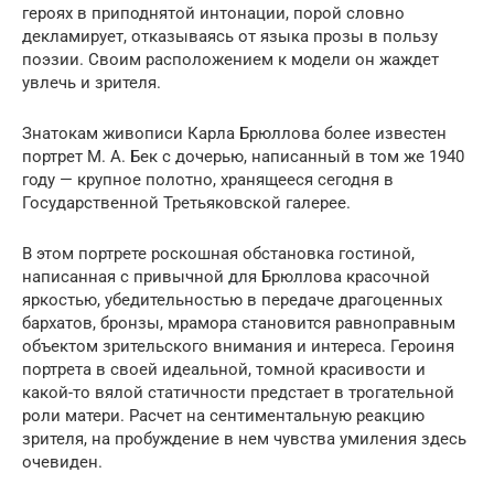
героях в приподнятой интонации, порой словно
декламирует, отказываясь от языка прозы в пользу
поэзии. Своим расположением к модели он жаждет
увлечь и зрителя.
Знатокам живописи Карла Брюллова более известен
портрет М. А. Бек с дочерью, написанный в том же 1940
году — крупное полотно, хранящееся сегодня в
Государственной Третьяковской галерее.
В этом портрете роскошная обстановка гостиной,
написанная с привычной для Брюллова красочной
яркостью, убедительностью в передаче драгоценных
бархатов, бронзы, мрамора становится равноправным
объектом зрительского внимания и интереса. Героиня
портрета в своей идеальной, томной красивости и
какой-то вялой статичности предстает в трогательной
роли матери. Расчет на сентиментальную реакцию
зрителя, на пробуждение в нем чувства умиления здесь
очевиден.