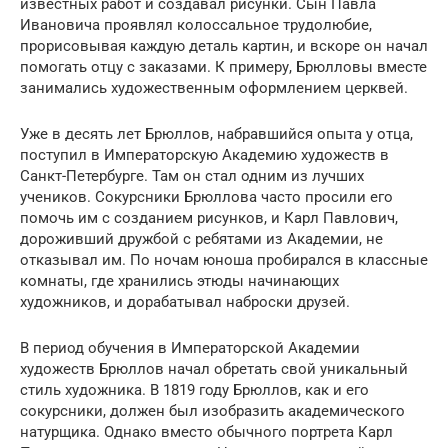
известных работ и создавал рисунки. Сын Павла
Ивановича проявлял колоссальное трудолюбие,
прорисовывая каждую деталь картин, и вскоре он начал
помогать отцу с заказами. К примеру, Брюлловы вместе
занимались художественным оформлением церквей.
Уже в десять лет Брюллов, набравшийся опыта у отца,
поступил в Императорскую Академию художеств в
Санкт-Петербурге. Там он стал одним из лучших
учеников. Сокурсники Брюллова часто просили его
помочь им с созданием рисунков, и Карл Павлович,
дороживший дружбой с ребятами из Академии, не
отказывал им. По ночам юноша пробирался в классные
комнаты, где хранились этюды начинающих
художников, и дорабатывал наброски друзей.
В период обучения в Императорской Академии
художеств Брюллов начал обретать свой уникальный
стиль художника. В 1819 году Брюллов, как и его
сокурсники, должен был изобразить академического
натурщика. Однако вместо обычного портрета Карл