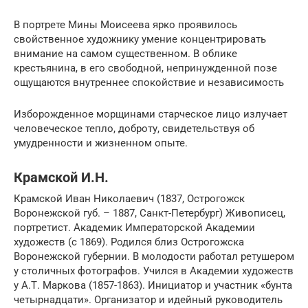
В портрете Мины Моисеева ярко проявилось
свойственное художнику умение концентрировать
внимание на самом существенном. В облике
крестьянина, в его свободной, непринужденной позе
ощущаются внутреннее спокойствие и независимость
Изборожденное морщинами старческое лицо излучает
человеческое тепло, доброту, свидетельствуя об
умудренности и жизненном опыте.
Крамской И.Н.
Крамской Иван Николаевич (1837, Острогожск
Воронежской губ. – 1887, Санкт-Петербург) Живописец,
портретист. Академик Императорской Академии
художеств (с 1869). Родился близ Острогожска
Воронежской губернии. В молодости работал ретушером
у столичных фотографов. Учился в Академии художеств
у А.Т. Маркова (1857-1863). Инициатор и участник «бунта
четырнадцати». Организатор и идейный руководитель