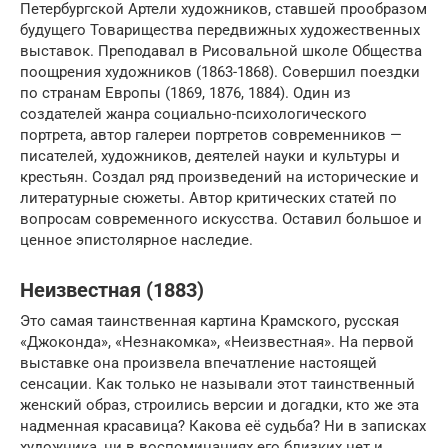
Петербургской Артели художников, ставшей прообразом
будущего Товарищества передвижных художественных
выставок. Преподавал в Рисовальной школе Общества
поощрения художников (1863-1868). Совершил поездки
по странам Европы (1869, 1876, 1884). Один из
создателей жанра социально-психологического
портрета, автор галереи портретов современников —
писателей, художников, деятелей науки и культуры и
крестьян. Создал ряд произведений на исторические и
литературные сюжеты. Автор критических статей по
вопросам современного искусства. Оставил большое и
ценное эпистолярное наследие.
Неизвестная (1883)
Это самая таинственная картина Крамского, русская
«Джоконда», «Незнакомка», «Неизвестная». На первой
выставке она произвела впечатление настоящей
сенсации. Как только не называли этот таинственный
женский образ, строились версии и догадки, кто же эта
надменная красавица? Какова её судьба? Ни в записках
художника, ни в воспоминаниях его близких нет и