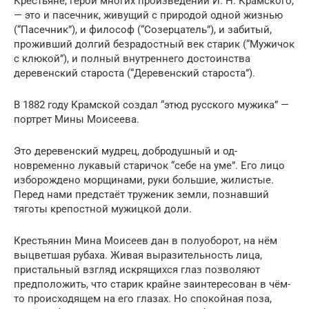
Крестьяне, герои многих произведений И. Н. Крамского,
— это и пасечник, живущий с природой одной жизнью
(“Пасечник”), и фи­лософ (“Созерцатель”), и забитый,
проживший долгий безрадостный век старик (“Мужичок
с клюкой”), и полный внутреннего достоинства
деревенский староста (“Деревенский староста”).
В 1882 году Крамской создал “этюд рус­ского мужика” —
портрет Мины Моисеева.
Это деревенский мудрец, добродушный и од­
новременно лукавый старичок “себе на уме”. Его лицо
изборождено морщинами, руки боль­шие, жилистые.
Перед нами предстаёт труже­ник земли, познавший
тяготы крепостной му­жицкой доли.
Крестьянин Мина Моисеев дан в полу­оборот, на нём
выцветшая рубаха. Живая вы­разительность лица,
пристальный взгляд ис­крящихся глаз позволяют
предположить, что старик крайне заинтересован в чём-
то про­исходящем на его глазах. Но спокойная по­за,