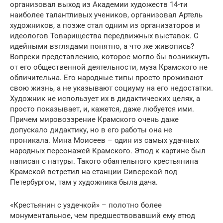
организовал выход из Академии художеств 14-ти
наиболее талантливых учеников, организовал Артель
художников, а позже стал одним из организаторов и
идеологов Товарищества передвижных выставок. С
идейными взглядами понятно, а что же живопись?
Вопреки представлению, которое могло бы возникнуть
от его общественной деятельности, муза Крамского не
обличительна. Его народные типы просто проживают
свою жизнь, а не указывают социуму на его недостатки.
Художник не использует их в дидактических целях, а
просто показывает, и, кажется, даже любуется ими.
Причем мировоззрение Крамского очень даже
допускало дидактику, но в его работы она не
проникала. Мина Моисеев – один из самых удачных
народных персонажей Крамского. Этюд к картине был
написан с натуры. Такого обаятельного крестьянина
Крамской встретил на станции Сиверской под
Петербургом, там у художника была дача.
«Крестьянин с уздечкой» – полотно более
монументальное, чем предшествовавший ему этюд