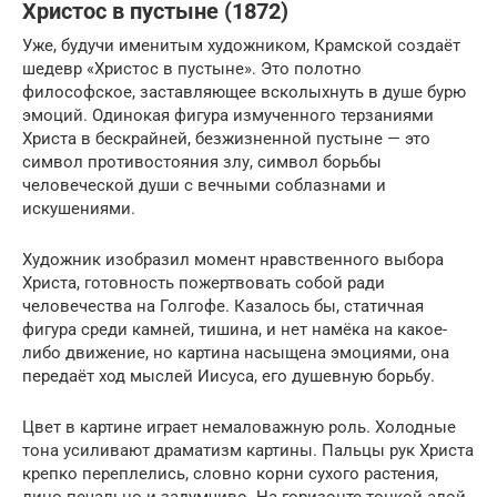
Христос в пустыне (1872)
Уже, будучи именитым художником, Крамской создаёт
шедевр «Христос в пустыне». Это полотно
философское, заставляющее всколыхнуть в душе бурю
эмоций. Одинокая фигура измученного терзаниями
Христа в бескрайней, безжизненной пустыне — это
символ противостояния злу, символ борьбы
человеческой души с вечными соблазнами и
искушениями.
Художник изобразил момент нравственного выбора
Христа, готовность пожертвовать собой ради
человечества на Голгофе. Казалось бы, статичная
фигура среди камней, тишина, и нет намёка на какое-
либо движение, но картина насыщена эмоциями, она
передаёт ход мыслей Иисуса, его душевную борьбу.
Цвет в картине играет немаловажную роль. Холодные
тона усиливают драматизм картины. Пальцы рук Христа
крепко переплелись, словно корни сухого растения,