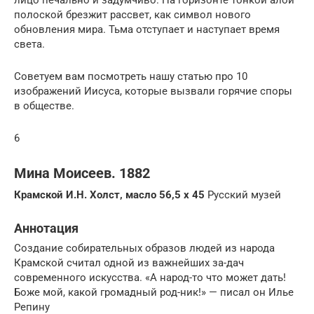
лицо печально и задумчиво. На горизонте тонкой алой
полоской брезжит рассвет, как символ нового
обновления мира. Тьма отступает и наступает время
света.
Советуем вам посмотреть нашу статью про 10
изображений Иисуса, которые вызвали горячие споры
в обществе.
6
Мина Моисеев. 1882
Крамской И.Н. Холст, масло 56,5 x 45
Русский музей
Аннотация
Создание собирательных образов людей из народа
Крамской считал одной из важнейших за-дач
современного искусства. «А народ-то что может дать!
Боже мой, какой громадный род-ник!» — писал он Илье
Репину