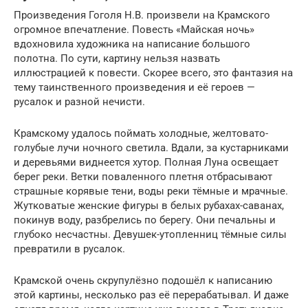
Произведения Гоголя Н.В. произвели на Крамского
огромное впечатление. Повесть «Майская ночь»
вдохновила художника на написание большого
полотна. По сути, картину нельзя назвать
иллюстрацией к повести. Скорее всего, это фантазия на
тему таинственного произведения и её героев —
русалок и разной нечисти.
Крамскому удалось поймать холодные, желтовато-
голубые лучи ночного светила. Вдали, за кустарниками
и деревьями виднеется хутор. Полная Луна освещает
берег реки. Ветки поваленного плетня отбрасывают
страшные корявые тени, воды реки тёмные и мрачные.
Жутковатые женские фигуры в белых рубахах-саванах,
покинув воду, разбрелись по берегу. Они печальны и
глубоко несчастны. Девушек-утопленниц тёмные силы
превратили в русалок.
Крамской очень скрупулёзно подошёл к написанию
этой картины, несколько раз её перерабатывал. И даже