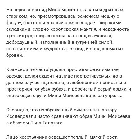
На первый взгляд Мина может показаться дряхлым
стариком, но, присмотревшись, замечаем мощную
фигуру, с которой драный армяк спадает широкими
складками, словно королевская мантия, и надежность
крепких рук, опирающихся на посох, и лукавый,
добродушный, наполненный внутренней силой,
спокойствием и мудростью взгляд из-под косматых
бровей.
Крамской не часто уделял пристальное внимание
одежде, делая акцент на лице портретируемых, но в
данном случае тщательно, с любованием написаны и
просторная голубая рубаха, и ворсистый серый армяк, и
свисающая с руки Мины Моисеева конская упряжь.
Очевидно, что изображенный симпатичен автору.
Исследовали часто сравнивают образ Мины Моисеева
с образом Льва Толстого
Лицо крестьянина освещает теплый, мягкий свет,