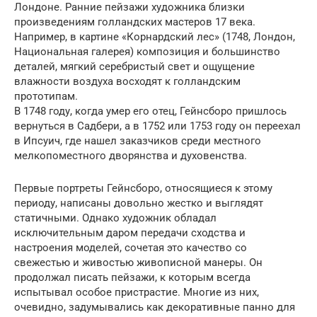
Лондоне. Ранние пейзажи художника близки
произведениям голландских мастеров 17 века.
Например, в картине «Корнардский лес» (1748, Лондон,
Национальная галерея) композиция и большинство
деталей, мягкий серебристый свет и ощущение
влажности воздуха восходят к голландским
прототипам.
В 1748 году, когда умер его отец, Гейнсборо пришлось
вернуться в Садбери, а в 1752 или 1753 году он переехал
в Ипсуич, где нашел заказчиков среди местного
мелкопоместного дворянства и духовенства.
Первые портреты Гейнсборо, относящиеся к этому
периоду, написаны довольно жестко и выглядят
статичными. Однако художник обладал
исключительным даром передачи сходства и
настроения моделей, сочетая это качество со
свежестью и живостью живописной манеры. Он
продолжал писать пейзажи, к которым всегда
испытывал особое пристрастие. Многие из них,
очевидно, задумывались как декоративные панно для