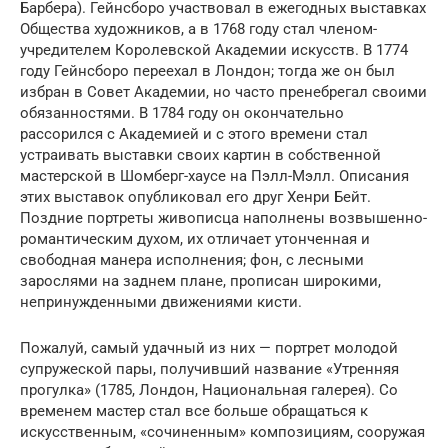
Барбера). Гейнсборо участвовал в ежегодных выставках
Общества художников, а в 1768 году стал членом-
учредителем Королевской Академии искусств. В 1774
году Гейнсборо переехал в Лондон; тогда же он был
избран в Совет Академии, но часто пренебрегал своими
обязанностями. В 1784 году он окончательно
рассорился с Академией и с этого времени стал
устраивать выставки своих картин в собственной
мастерской в Шомберг-хаусе на Пэлл-Мэлл. Описания
этих выставок опубликовал его друг Хенри Бейт.
Поздние портреты живописца наполнены возвышенно-
романтическим духом, их отличает утонченная и
свободная манера исполнения; фон, с лесными
зарослями на заднем плане, прописан широкими,
непринужденными движениями кисти.
Пожалуй, самый удачный из них — портрет молодой
супружеской пары, получивший название «Утренняя
прогулка» (1785, Лондон, Национальная галерея). Со
временем мастер стал все больше обращаться к
искусственным, «сочиненным» композициям, сооружая