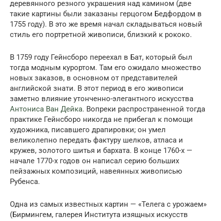
деревянного резного украшения над камином (две
такие картины были заказаны герцогом Бедфордом в
1755 году). В это же время начал складываться новый
стиль его портретной живописи, близкий к рококо.
В 1759 году Гейнсборо переехал в Бат, который был
тогда модным курортом. Там его ожидало множество
новых заказов, в основном от представителей
английской знати. В этот период в его живописи
заметно влияние утонченно-элегантного искусства
Антониса Ван Дейка
. Вопреки распространенной тогда
практике Гейнсборо никогда не прибегал к помощи
художника, писавшего драпировки; он умел
великолепно передать фактуру шелков, атласа и
кружев, золотого шитья и бархата. В конце 1760-х —
начале 1770-х годов он написал серию больших
пейзажных композиций, навеянных живописью
Рубенса.
Одна из самых известных картин — «Телега с урожаем»
(Бирмингем, галерея Института изящных искусств