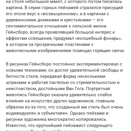
на столе небольшой макет, с которого потом писалась
картина. В серии горных пейзажей отразился присущий
его эпохе вкус к «возвышенному», а в картинах с
деревенскими домиками и крестьянами — его
сентиментальное отношение к сельской жизни.
Гейнсборо, всегда проявлявший большой интерес к
эффектам освещения, придумал «волшебный фонарь»,
в котором за прозрачными пластинами с
живописными изображениями помещал горящие свечи.
В рисунках Гейнсборо постоянно экспериментировал с
новыми техниками; он достиг удивительной свободы и
беглости стиля, передавая форму несколькими
штрихами и работая пастелью со стремительностью и
неистовством, достойными Ван Гога. Портретная
живопись Гейнсборо оказала удивительно слабое
влияние на искусство других художников, главным
образом из-за того, что созданный им стиль был очень
индивидуален и субъективен. Однако пейзажи и
рисунки художника многократно копировались.
Известно, что крупнейший пейзажист следующего