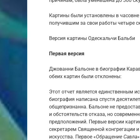
причинам, была уменьшена до 300 ск
Картины были установлены в часовне 
получившим за свои работы четыре ск
Версия картины Одескальчи Бальби
Первая версия
Джованни Бальоне в биографии Карав
обеих картин были отклонены:
Этот отчет является единственным ис
биография написана спустя десятилет
общепризнанна. Бальоне не предоста
и обстоятельств отказа, но современ
предположений. Первые версии карти
секретарем Священной конгрегации 
искусства. Первое «
Обращение Савла»