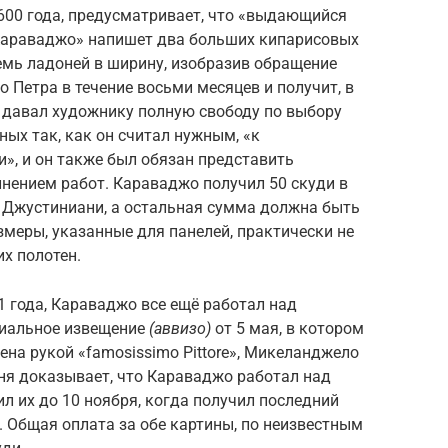
600 года, предусматривает, что «выдающийся
араваджо» напишет два больших кипарисовых
семь ладоней в ширину, изобразив обращение
 Петра в течение восьми месяцев и получит, в
т давал художнику полную свободу по выбору
ных так, как он считал нужным, «к
и», и он также был обязан представить
нением работ. Караваджо получил 50 скуди в
о Джустиниани, а остальная сумма должна быть
меры, указанные для панелей, практически не
х полотен.
1 года, Караваджо все ещё работал над
циальное извещение
(аввизо)
от 5 мая, в котором
ена рукой «famosissimo Pittore», Микеланджело
ня доказывает, что Караваджо работал над
л их до 10 ноября, когда получил последний
. Общая оплата за обе картины, по неизвестным