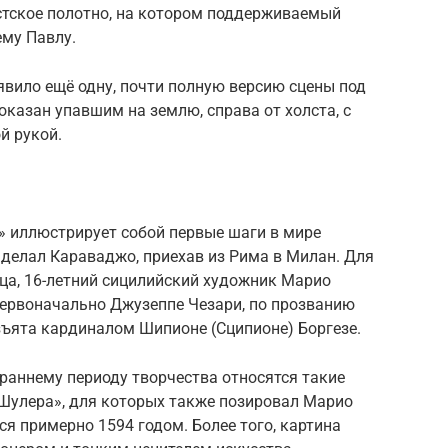
истское полотно, на котором поддерживаемый
ему Павлу.
явило ещё одну, почти полную версию сцены под
оказан упавшим на землю, справа от холста, с
й рукой.
» иллюстрирует собой первые шаги в мире
 делал Караваджо, приехав из Рима в Милан. Для
ца, 16-летний сицилийский художник Марио
ервоначально Джузеппе Чезари, по прозванию
изъята кардиналом Шипионе (Сципионе) Боргезе.
 раннему периоду творчества относятся такие
«Шулера», для которых также позировал Марио
я примерно 1594 годом. Более того, картина