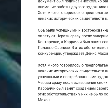
документ был подписан несколько ра
внимание работы другого художника 
Хотя много говорилось о предполага
никаких исторических свидетельств к
Оба были успешными и востребованн
оплату от Черази сразу после заверш
Контарелли, а Карраччи был занят со
Палаццо Фарнезе. В этих обстоятельст
конкуренции, утверждает Денис Махо
Хотя много говорилось о предполага
никаких исторических свидетельств к
успешными и востребованными худож
Черази сразу после завершения своих
Карраччи был занят созданием своего
этих обстоятельствах у них не было 
Махон.