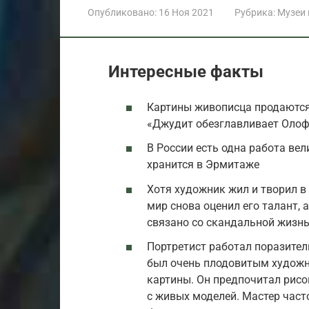
Опубликовано:
16 Ноя 2021
Рубрика:
Музеи
Интересные факты
Картины живописца продаются
«Джудит обезглавливает Олоф
В России есть одна работа ве
хранится в Эрмитаже
Хотя художник жил и творил в к
мир снова оценил его талант, 
связано со скандальной жизнь
Портретист работал поразител
был очень плодовитым худож
картины. Он предпочитал рисов
с живых моделей. Мастер часто