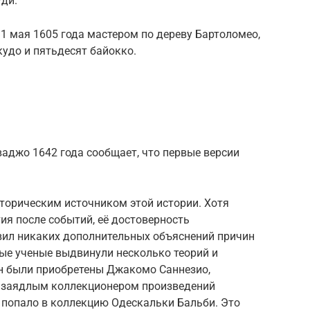
уди.
1 мая 1605 года мастером по дереву Бартоломео,
удо и пятьдесят байокко.
аджо 1642 года сообщает, что первые версии
торическим источником этой истории. Хотя
ия после событий, её достоверность
вил никаких дополнительных объяснений причин
ные ученые выдвинули несколько теорий и
н были приобретены Джакомо Саннезио,
и заядлым коллекционером произведений
попало в коллекцию Одескальки Бальби. Это