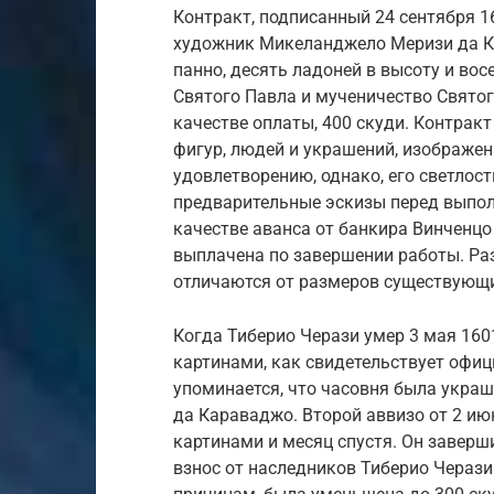
Контракт, подписанный 24 сентября 1
художник Микеланджело Меризи да К
панно, десять ладоней в высоту и во
Святого Павла и мученичество Святого
качестве оплаты, 400 скуди. Контрак
фигур, людей и украшений, изображен
удовлетворению, однако, его светлост
предварительные эскизы перед выпол
качестве аванса от банкира Винченц
выплачена по завершении работы. Раз
отличаются от размеров существующи
Когда Тиберио Черази умер 3 мая 160
картинами, как свидетельствует офи
упоминается, что часовня была украш
да Караваджо. Второй аввизо от 2 ию
картинами и месяц спустя. Он заверши
взнос от наследников Тиберио Черази