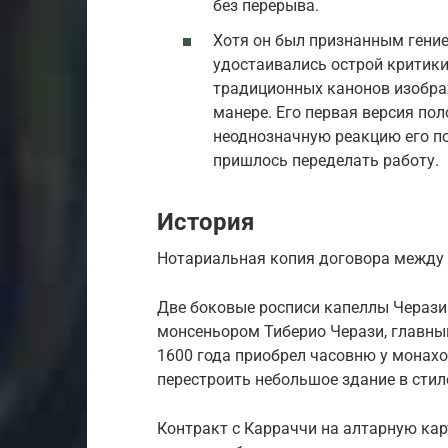
без перерыва.
Хотя он был признанным гени
удостаивались острой критики
традиционных канонов изобра
манере. Его первая версия по
неоднозначную реакцию его по
пришлось переделать работу.
История
Нотариальная копия договора между
Две боковые росписи капеллы Черази 
монсеньором Тиберио Черази, главным
1600 года приобрел часовню у монахо
перестроить небольшое здание в стил
Контракт с Карраччи на алтарную карт