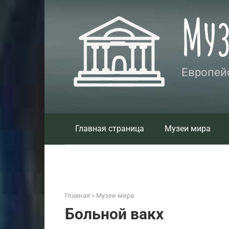
Перейти
Му
к
контенту
Европейс
Главная страница
Музеи мира
Главная
»
Музеи мира
Больной вакх