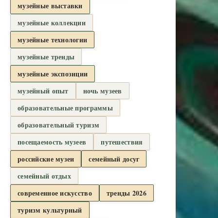
музейные выставки
музейные коллекции
музейные технологии
музейные тренды
музейные экспозиции
музейный опыт
ночь музеев
образовательные программы
образовательный туризм
посещаемость музеев
путешествия
российские музеи
семейный досуг
семейный отдых
современное искусство
тренды 2026
туризм культурный