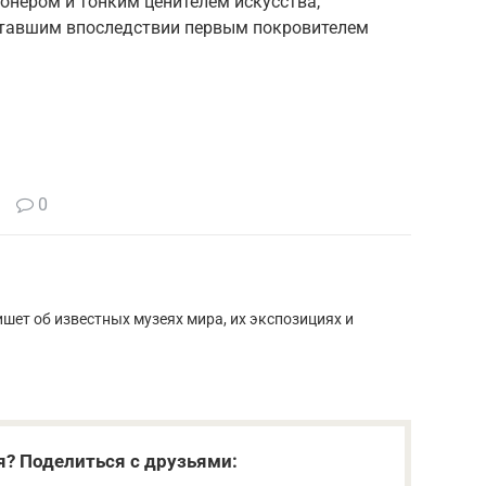
онером и тонким ценителем искусства,
ставшим впоследствии первым покровителем
0
шет об известных музеях мира, их экспозициях и
я? Поделиться с друзьями: