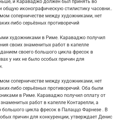
ньше, и Караваджо должен был принять во
и общую иконографическую стилистику часовни..
емом соперничестве между художниками, нет
аких-либо серьёзных противоречий
ыми художниками в Риме. Караваджо получил
ения своих знаменитых работ в капелле
зданием своего большого цикла фресок в
вах у них не было особых причин для
н.
емом соперничестве между художниками, нет
аких-либо серьёзных противоречий. Оба были
никами в Риме. Караваджо получил оплату от
 знаменитых работ в капелле Контарелли, а
 большого цикла фресок в Палаццо Фарнезе . В
особых причин для конкуренции, утверждает Денис