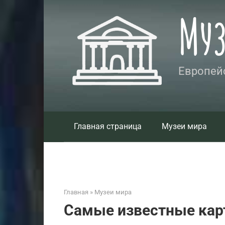
Перейти
Му
к
контенту
Европейс
Главная страница
Музеи мира
Главная
»
Музеи мира
Самые известные кар