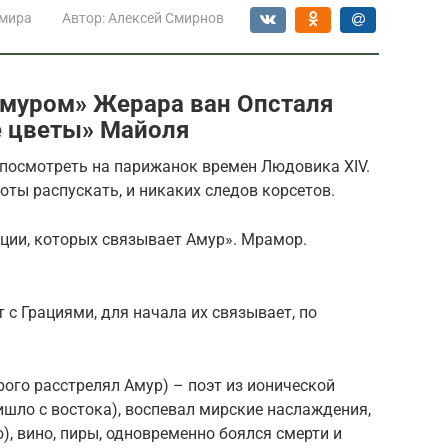
 мира
Автор:
Алексей Смирнов
Амуром» Жерара ван Опсталя
е цветы» Майоля
 посмотреть на парижанок времен Людовика XIV.
оты распускать, и никаких следов корсетов.
ации, которых связывает Амур». Мрамор.
 с Грациями, для начала их связывает, по
ого расстрелял Амур) – поэт из ионической
ишло с востока), воспевал мирские наслаждения,
), вино, пиры, одновременно боялся смерти и