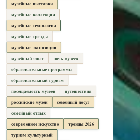
музейные выставки
музейные коллекции
музейные технологии
музейные тренды
музейные экспозиции
музейный опыт
ночь музеев
образовательные программы
образовательный туризм
посещаемость музеев
путешествия
российские музеи
семейный досуг
семейный отдых
современное искусство
тренды 2026
туризм культурный