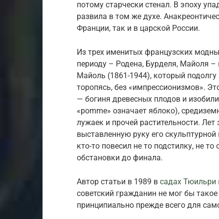
потому старчески стенал. В эпоху уп
развила в том же духе. Анакреонтиче
Франции, так и в царской России.
Из трех именитых французских модны
периоду – Родена, Бурделя, Майоля –
Майоль (1861-1944), который подолгу
торопясь, без «импрессионизмов». Эт
— богиня древесных плодов и изобили
«pomme» означает яблоко), средиземн
лужаек и прочей растительности. Лет 
выставленную руку его скульптурной 
кто-то повесил не то подстилку, не то
обстановки до финала.
Автор статьи в 1989 в
садах Тюильри 
советский гражданин не мог бы такое
принципиально прежде всего для сам