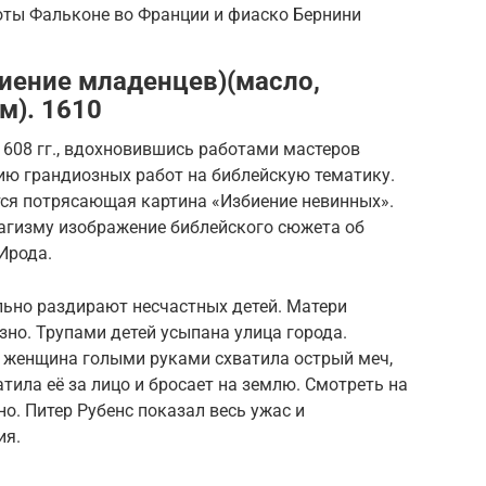
ты Фальконе во Франции и фиаско Бернини
иение младенцев)(масло,
м). 1610
608 гг., вдохновившись работами мастеров
рию грандиозных работ на библейскую тематику.
тся потрясающая картина «Избиение невинных».
агизму изображение библейского сюжета об
Ирода.
ьно раздирают несчастных детей. Матери
зно. Трупами детей усыпана улица города.
 женщина голыми руками схватила острый меч,
тила её за лицо и бросает на землю. Смотреть на
о. Питер Рубенс показал весь ужас и
ия.