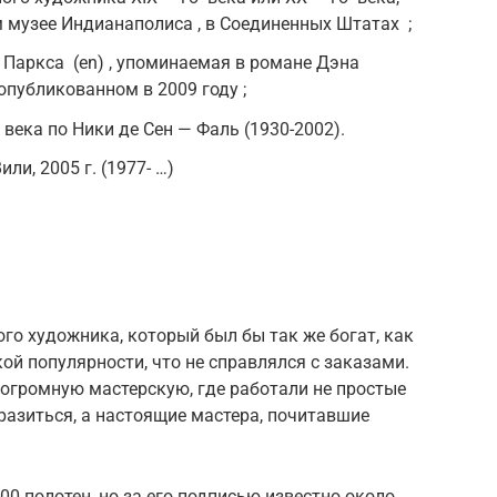
 музее Индианаполиса , в Соединенных Штатах ;
 Паркса (en) , упоминаемая в романе Дэна
 опубликованном в 2009 году ;
века по Ники де Сен — Фаль (1930-2002).
ли, 2005 г. (1977- …)
ого художника, который был бы так же богат, как
ой популярности, что не справлялся с заказами.
огромную мастерскую, где работали не простые
разиться, а настоящие мастера, почитавшие
00 полотен, но за его подписью известно около