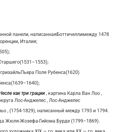
янной панели, написанная
Боттичелли
между 1478
оренции
, Италия;
05);
Старшего(1531–1553);
 гризайльПьера Поля Рубенса(1620)
енса(1639–1640);
Несле как три грации
, картина Карла Ван Лоо ,
округа
Лос-Анджелес
, Лос-Анджелес
ьо , (1754-1829), написанный между 1793 и 1794.
ода Жюля-Жозефа-Гийома Бурде (1799–1869).
ного художника
XIX — го
века или
XX — го
века,