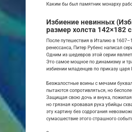
Каким бы был памятник монарху рабо
Избиение невинных (Изб
размер холста 142×182 с
После путешествия в Италию в 1607–1
ренессанса, Питер Рубенс написал се
Одним из шедевров этой серии являе
Это самое мощное по динамизму и тр
избиении младенцев по приказу царя 
Безжалостные воины с мечами буквал
пытаются сопротивляться, но бесполе
Защищая свою дочь и внука, пожилая
но грязная кровавая рука убийцы схва
эту картину без содрогания невозможн
сумасшествие этого страшного событ