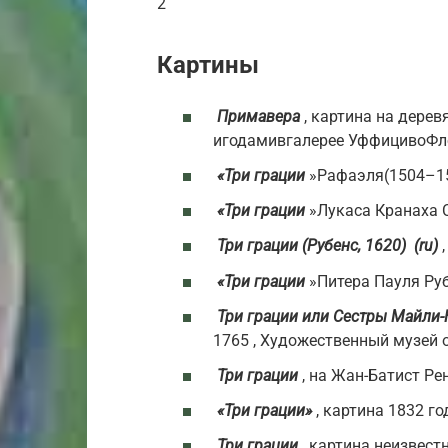
2
Картины
Примавера
, картина на дерев
игодамив
галерее Уффици
во
Фл
«Три грации
»Рафаэля(1504–15
«Три грации
»Лукаса Кранаха 
Три грации (Рубенс, 1620) (ru)
,
«Три грации
»Питера Пауля Руб
Три грации или Сестры Майли-
1765 , Художественный музей 
Три грации
, на Жан-Батист Рен
«Три грации»
, картина 1832 г
Три грации
, картина неизвест