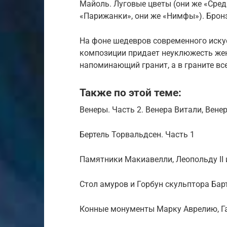
Майоль. Луговые цветы (они же «Сре
«Парижанки», они же «Нимфы»). Бронз
На фоне шедевров современного искус
композиции придает неуклюжесть жен
напоминающий гранит, а в граните вс
Также по этой теме:
Венеры. Часть 2. Венера Витали, Вене
Бертель Торвальдсен. Часть 1
Памятники Макиавелли, Леопольду II
Стол амуров и Горбун скульптора Бар
Конные монументы Марку Аврелию, Гат