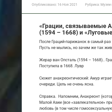
Опубликовано:
16 Ноя 2021
Рубрика:
Музеи
«Грации, связываемые 
(1594 – 1668) и «Луговы
После Граций-парижанок в самый раз
Пусть не мылись, но зачем же так жив
Жерар ван Опсталь (1594 – 1668).. Гр
Поступила в 1668. Лувр
Сюжет анакреонтический: Амур играет
очереди. Цель не очень ясна.
Справка. Напомним, Анакреонт (котор
Малой Азии (все «завлекательное» пр
любовь (в том числе гомосексуальную