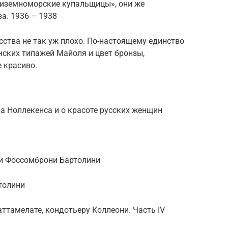
диземноморские купальщицы», они же
а. 1936 – 1938
ства не так уж плохо. По-настоящему единство
ских типажей Майоля и цвет бронзы,
е красиво.
ра Ноллекенса и о красоте русских женщин
 и Фоссомброни Бартолини
толини
тамелате, кондотьеру Коллеони. Часть IV