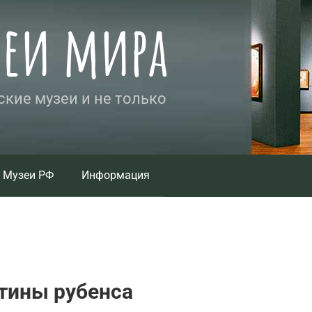
зеи мира
кие музеи и не только
Музеи РФ
Информация
тины рубенса