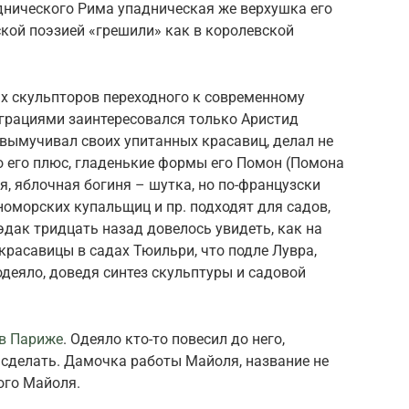
аднического Рима упадническая же верхушка его
ской поэзией «грешили» как в королевской
х скульпторов переходного к современному
 грациями заинтересовался только Аристид
 вымучивал своих упитанных красавиц, делал не
о его плюс, гладенькие формы его Помон (Помона
я, яблочная богиня – шутка, но по-французски
оморских купальщиц и пр. подходят для садов,
эдак тридцать назад довелось увидеть, как на
красавицы в садах Тюильри, что подле Лувра,
 одеяло, доведя синтез скульптуры и садовой
в Париже
. Одеяло кто-то повесил до него,
 сделать. Дамочка работы Майоля, название не
ого Майоля.