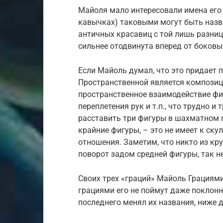
Майоля мало интересовали имена его 
кавычках) таковыми могут быть назв
античных красавиц с той лишь разниц
сильнее отодвинута вперед от боковы
Если Майоль думал, что это придает 
Пространственной является композиц
пространственное взаимодействие фи
переплетения рук и т.п., что трудно и
расставить три фигуры в шахматном п
крайние фигуры, – это не имеет к ск
отношения. Заметим, что никто из кр
поворот задом средней фигуры, так не
Своих трех «граций» Майоль Грациями
грациями его не поймут даже поклонн
последнего менял их названия, ниже 