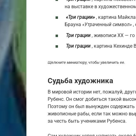
на выставке в художественном
«Три грации»
, картина Майкла
Брауна
«Утраченный символ»
,
Три грации
, живописи
XX — го
Три грации
, картина Кехинде Ви
Щелкните миниатюру, чтобы увеличить ее.
Судьба художника
В мировой истории нет, пожалуй, друг
Рубенс. Он смог добиться такой высок
Поэтому он был вынужден содержать 
живописные рабы, если так можно вы
за честь быть учениками Рубенса.
Сам художник успел написать около 6