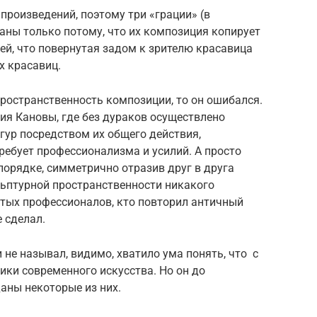
произведений, поэтому три «грации» (в
аны только потому, что их композиция копирует
ей, что повернутая задом к зрителю красавица
х красавиц.
пространственность композиции, то он ошибался.
ия Кановы, где без дураков осуществлено
гур посредством их общего действия,
 требует профессионализма и усилий. А просто
орядке, симметрично отразив друг в друга
ульптурной пространственности никакого
утых профессионалов, кто повторил античный
 сделал.
 не называл, видимо, хватило ума понять, что с
ики современного искусства. Но он до
даны некоторые из них.