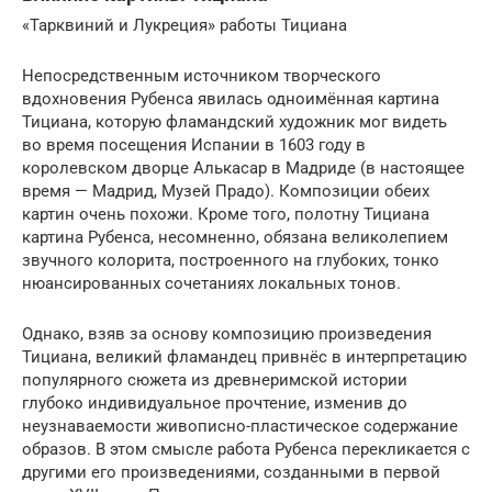
«Тарквиний и Лукреция» работы Тициана
Непосредственным источником творческого
вдохновения Рубенса явилась одноимённая картина
Тициана, которую фламандский художник мог видеть
во время посещения Испании в 1603 году в
королевском дворце Алькасар в Мадриде (в настоящее
время — Мадрид, Музей Прадо). Композиции обеих
картин очень похожи. Кроме того, полотну Тициана
картина Рубенса, несомненно, обязана великолепием
звучного колорита, построенного на глубоких, тонко
нюансированных сочетаниях локальных тонов.
Однако, взяв за основу композицию произведения
Тициана, великий фламандец привнёс в интерпретацию
популярного сюжета из древнеримской истории
глубоко индивидуальное прочтение, изменив до
неузнаваемости живописно-пластическое содержание
образов. В этом смысле работа Рубенса перекликается с
другими его произведениями, созданными в первой