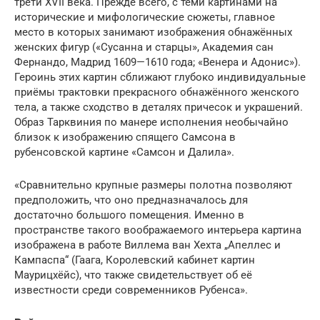
трети XVII века. Прежде всего, с теми картинами на
исторические и мифологические сюжеты, главное
место в которых занимают изображения обнажённых
женских фигур («Сусанна и старцы», Академия сан
Фернандо, Мадрид 1609—1610 года; «Венера и Адонис»).
Героинь этих картин сближают глубоко индивидуальные
приёмы трактовки прекрасного обнажённого женского
тела, а также сходство в деталях причесок и украшений.
Образ Тарквиния по манере исполнения необычайно
близок к изображению спящего Самсона в
рубенсовской картине «Самсон и Далила».
«Сравнительно крупные размеры полотна позволяют
предположить, что оно предназначалось для
достаточно большого помещения. Именно в
пространстве такого воображаемого интерьера картина
изображена в работе Виллема ван Хехта „Апеллес и
Кампаспа“ (Гаага, Королевский кабинет картин
Маурицхёйс), что также свидетельствует об её
известности среди современников Рубенса».