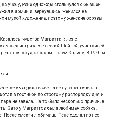
д на учебу, Рене однажды столкнулся с бывшей
ужил в армии и, вернувшись, женился на
вной музой художника, поэтому женские образы
Казалось, чувства Магритта к жене
ик завел интрижку с некоей Шейлой, участницей
стречаться с художником Полем Колине. В 1940-м
акой
ле, не выходила в свет и не путешествовала.
ботал в гостиной по строгому распорядку дня и
 пара не завела. На то было несколько причин, в
ть. Зато у Магриттов была любимая собака,
о. После смерти любимицы Рене сделал из нее