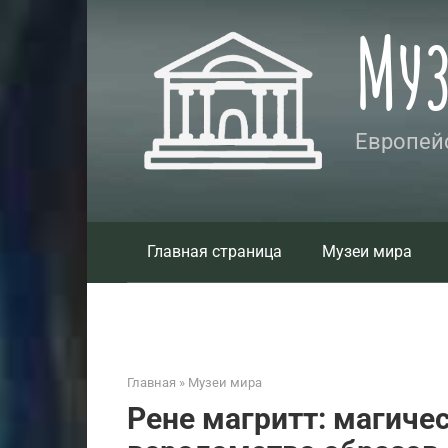
Перейти
Му
к
контенту
Европейс
Главная страница
Музеи мира
Главная
»
Музеи мира
Рене магритт: магиче