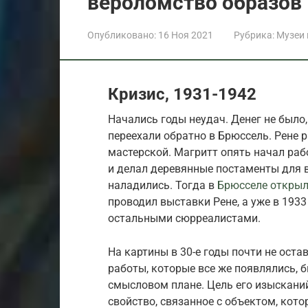
вероломство образов
Опубликовано:
16 Ноя 2021
Рубрика:
Музеи
Кризис, 1931-1942
Начались годы неудач. Денег не было
переехали обратно в Брюссель. Рене р
мастерской. Магритт опять начал ра
и делал деревянные постаменты для 
наладились. Тогда в
Брюсселе открыл
проводил выставки Рене, а уже в 193
остальными сюрреалистами.
На картины в 30-е годы почти не оста
работы, которые все же появлялись,
смысловом плане. Цель его изысканий
свойство, связанное с объектом, кото