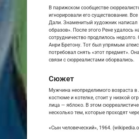
В парижском сообществе сюрреалисто
игнорировали его существование. Все
Дали. Знаменитый художник написал 
образов». После этого Рене удалось 
сотрудничество продлилось недолго.
Анри Бретону. Тот был упрямым атеис
потребовал снять «этот предмет». Он
связи с сюрреалистами оборвались.
Сюжет
Мужчина неопределимого возраста в 
костюме и котелке, стоит у низкой ог
лица — яблоко. В этом сюрреалистич
несколько тем, которые проходят чере
«Сын человеческий», 1964. (wikipedia.o