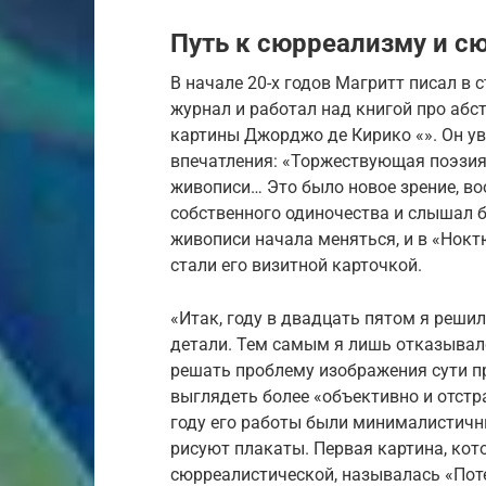
Путь к сюрреализму и с
В начале 20-х годов Магритт писал в 
журнал и работал над книгой про абс
картины Джорджо де Кирико «». Он уви
впечатления: «Торжествующая поэзи
живописи… Это было новое зрение, в
собственного одиночества и слышал б
живописи начала меняться, и в «Нокт
стали его визитной карточкой.
«Итак, году в двадцать пятом я реши
детали. Тем самым я лишь отказывал
решать проблему изображения сути п
выглядеть более «объективно и отстр
году его работы были минималистичн
рисуют плакаты. Первая картина, кот
сюрреалистической, называлась «Пот