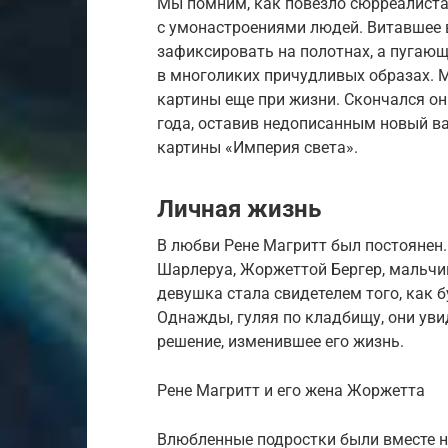
Мы помним, как повезло сюрреалиста
с умонастроениями людей. Витавшее 
зафиксировать на полотнах, а пугающ
в многоликих причудливых образах. М
картины еще при жизни. Скончался он
года, оставив недописанным новый ва
картины «Империя света».
Личная жизнь
В любви Рене Магритт был постоянен.
Шарлеруа, Жоржеттой Бергер, мальчик
девушка стала свидетелем того, как 
Однажды, гуляя по кладбищу, они уви
решение, изменившее его жизнь.
Рене Магритт и его жена Жоржетта
Влюбленные подростки были вместе н