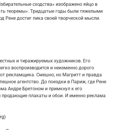
Избирательные сходства» изображено яйцо в
шать теоремы». Тридцатые годы были тяжелыми
од Рене достиг пика своей творческой мысли.
вестных и тиражируемых художников. Его
егко воспроизводится и неизменно дорого
 от рекламщика. Смешно, но Магритт и правда
пешное агентство. До поездки в Париж, где Рене
ма Андре Бретоном и примкнул к его
 продающие плакаты и обои. И именно реклама
rg)