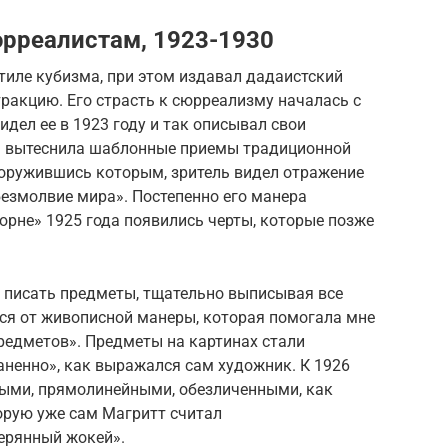
юрреалистам, 1923-1930
стиле кубизма, при этом издавал дадаистский
тракцию. Его страсть к сюрреализму началась с
дел ее в 1923 году и так описывал свои
я вытеснила шаблонные приемы традиционной
ооружившись которым, зритель видел отражение
езмолвие мира». Постепенно его манера
юрне» 1925 года появились черты, которые позже
л писать предметы, тщательно выписывая все
ся от живописной манеры, которая помогала мне
редметов». Предметы на картинах стали
аненно», как выражался сам художник. К 1926
ыми, прямолинейными, обезличенными, как
орую уже сам Магритт считал
ерянный жокей».