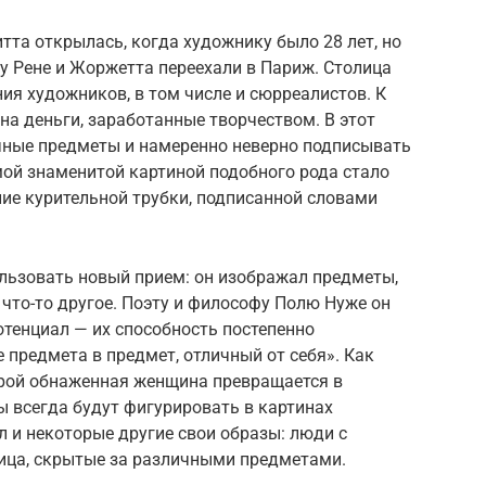
та открылась, когда художнику было 28 лет, но
ду Рене и Жоржетта переехали в Париж. Столица
я художников, в том числе и сюрреалистов. К
на деньги, заработанные творчеством. В этот
чные предметы и намеренно неверно подписывать
амой знаменитой картиной подобного рода стало
ие курительной трубки, подписанной словами
ользовать новый прием: он изображал предметы,
что-то другое. Поэту и философу Полю Нуже он
отенциал — их способность постепенно
 предмета в предмет, отличный от себя». Как
орой обнаженная женщина превращается в
 всегда будут фигурировать в картинах
л и некоторые другие свои образы: люди с
ица, скрытые за различными предметами.