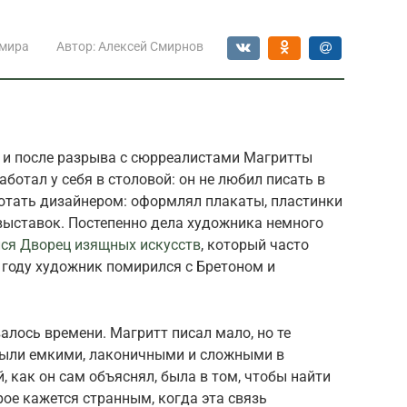
 мира
Автор:
Алексей Смирнов
, и после разрыва с сюрреалистами Магритты
аботал у себя в столовой: он не любил писать в
ботать дизайнером: оформлял плакаты, пластинки
выставок. Постепенно дела художника немного
ся Дворец изящных искусств
, который часто
3 году художник помирился с Бретоном и
валось времени. Магритт писал мало, но те
 были емкими, лаконичными и сложными в
, как он сам объяснял, была в том, чтобы найти
рое кажется странным, когда эта связь