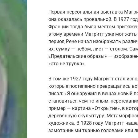
Первая персональная выставка Магрит
она оказалась провальной. В 1927 го
Франции тогда была местом притяжени
этому времени Магритт уже мог жить 
период Рене начал изображать разли
их: сумку — небом, лист — столом. С
«Предательские образы» — изображен
«это не трубка».
В том же 1927 году Магритт стал исп
которые постепенно превращались во 
писал: «Я обнаружил в вещах новый п
становиться чем-то иным, перетекание
пример — картина «Открытие», в кот
деревянную скульптуру. Метаморфозы
художника. В 1928 году Магритт наше
замотанными тканью головами или л