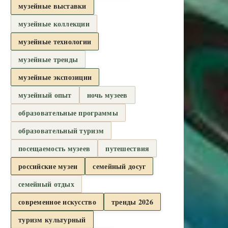
музейные выставки
музейные коллекции
музейные технологии
музейные тренды
музейные экспозиции
музейный опыт
ночь музеев
образовательные программы
образовательный туризм
посещаемость музеев
путешествия
российские музеи
семейный досуг
семейный отдых
современное искусство
тренды 2026
туризм культурный