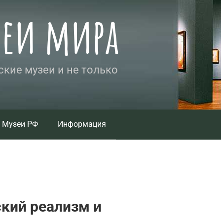
зеи мира
кие музеи и не только
Музеи РФ
Информация
ский реализм и