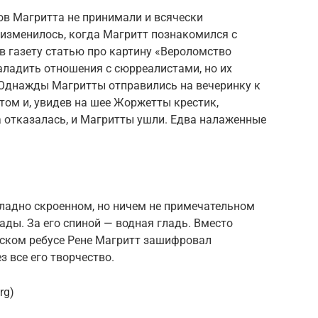
в Магритта не принимали и всячески
 изменилось, когда Магритт познакомился с
в газету статью про картину «Вероломство
наладить отношения с сюрреалистами, но их
 Однажды Магритты отправились на вечеринку к
том и, увидев на шее Жоржетты крестик,
а отказалась, и Магритты ушли. Едва налаженные
ладно скроенном, но ничем не примечательном
рады. За его спиной — водная гладь. Вместо
еском ребусе Рене Магритт зашифровал
з все его творчество.
rg)