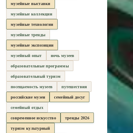
музейные выставки
музейные коллекции
музейные технологии
музейные тренды
музейные экспозиции
музейный опыт
ночь музеев
образовательные программы
образовательный туризм
посещаемость музеев
путешествия
российские музеи
семейный досуг
семейный отдых
современное искусство
тренды 2026
туризм культурный