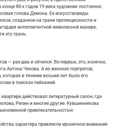
 конце 80-х годов 19 века художник постоянно
ипсовая голова Демона. Ее искусствоведы
ское, созданное на грани претенциозности и
годаря интеллигентной живописной манере,
и эту грань.
ов — раз-два и обчелся. Во-первых, это, конечно,
уга Антона Чехова. А из женских портретов,
 которая в течение восьми лет была его
оссии в поисках пейзажей.
 квартире действовал литературный салон, где
олова, Репин и многие другие. Кувшинникова
быкновенной привлекательностью
войства характера привлекли ироничное внимание