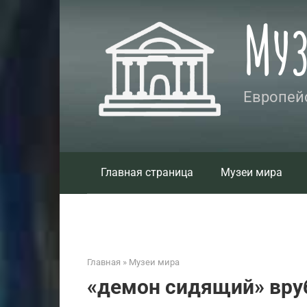
Перейти
Му
к
контенту
Европейс
Главная страница
Музеи мира
Главная
»
Музеи мира
«демон сидящий» вру