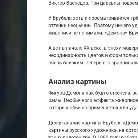
Виктор Васнецов. Три царевны подзем
У Врубеля хоть и просматривается тр
оттенки необычны. Поэтому ничего уди
живописи не понимали. «Демона» Вру
А вот в начале XX века, в эпоху моде
неординарность цветов и форм только
очень близким. Теперь его сравнивал
Анализ картины
Фигура Демона как будто стеснена, 
рамы. Необычного эффекта живописец
который обычно применяется для уда
Делая анализ картины Врубеля «Демо
картины русского художника, на кот
таких полотен три. В 1890 году рабо