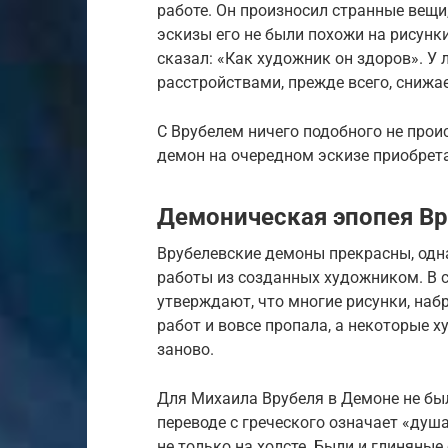
работе. Он произносил странные вещи
эскизы его не были похожи на рисунки
сказал: «Как художник он здоров». У
расстройствами, прежде всего, снижа
С Врубелем ничего подобного не проис
демон на очередном эскизе приобрет
Демоническая эпопея Вр
Врубелевские демоны прекрасны, одна
работы из созданных художником. В 
утверждают, что многие рисунки, наб
работ и вовсе пропала, а некоторые 
заново.
Для Михаила Врубеля в Демоне не был
переводе с греческого означает «душ
не только на холсте. Были и глиняные