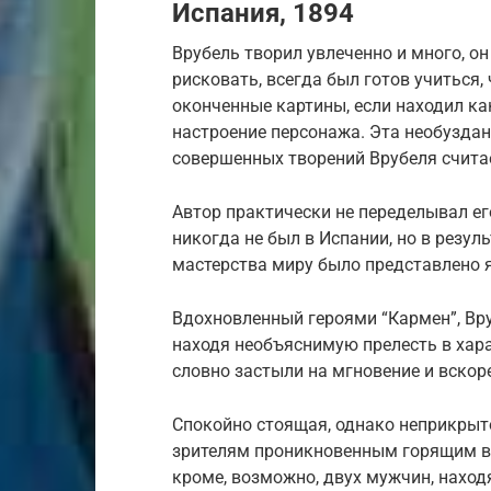
Испания, 1894
Врубель творил увлеченно и много, он
рисковать, всегда был готов учиться
оконченные картины, если находил ка
настроение персонажа. Эта необуздан
совершенных творений Врубеля считае
Автор практически не переделывал его
никогда не был в Испании, но в резул
мастерства миру было представлено 
Вдохновленный героями “Кармен”, Вру
находя необъяснимую прелесть в хара
словно застыли на мгновение и вскор
Спокойно стоящая, однако неприкрыт
зрителям проникновенным горящим взг
кроме, возможно, двух мужчин, находя