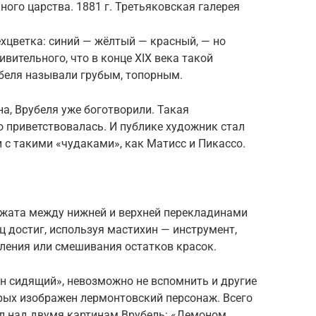
ного царства. 1881 г. Третьяковская галерея
ёхцветка: синий — жёлтый — красный, — но
вительного, что в конце XIX века такой
беля называли грубым, топорным.
рна, Врубеля уже боготворили. Такая
 приветствовалась. И публике художник стал
и с такими «чудаками», как Матисс и Пикассо.
зажата между нижней и верхней перекладинами
 достиг, используя мастихин — инструмент,
ления или смешивания остатков красок.
н сидящий», невозможно не вспомнить и другие
орых изображен лермонтовский персонаж. Всего
тал над двумя картинам Врубель: «Демоном