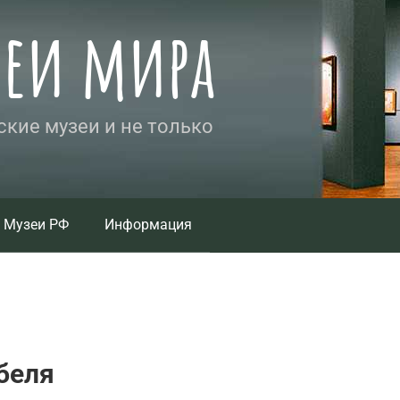
зеи мира
кие музеи и не только
Музеи РФ
Информация
беля