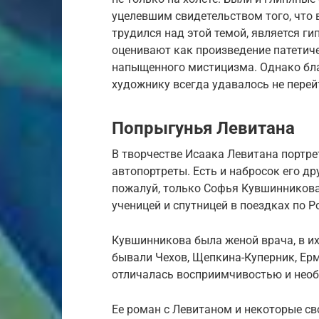
уцелевшим свидетельством того, что в
трудился над этой темой, является г
оценивают как произведение патетиче
напыщенного мистицизма. Однако бла
художнику всегда удавалось не перейт
Попрыгунья Левитана
В творчестве Исаака Левитана портрет
автопортреты. Есть и набросок его др
пожалуй, только Софья Кувшинникова,
ученицей и спутницей в поездках по Р
Кувшинникова была женой врача, в их
бывали Чехов, Щепкина-Куперник, Ерм
отличалась восприимчивостью и нео
Ее роман с Левитаном и некоторые с