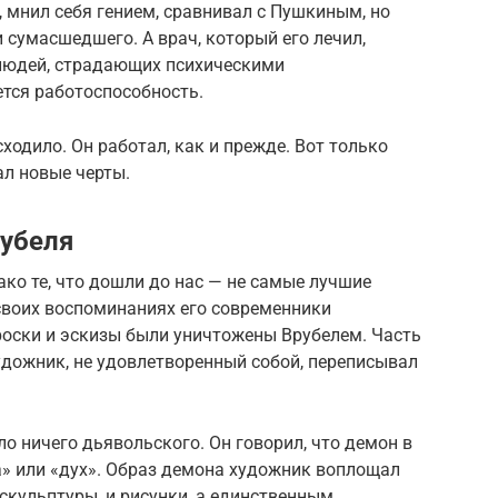
, мнил себя гением, сравнивал с Пушкиным, но
 сумасшедшего. А врач, который его лечил,
 людей, страдающих психическими
ется работоспособность.
ходило. Он работал, как и прежде. Вот только
ал новые черты.
убеля
ко те, что дошли до нас — не самые лучшие
своих воспоминаниях его современники
роски и эскизы были уничтожены Врубелем. Часть
художник, не удовлетворенный собой, переписывал
о ничего дьявольского. Он говорил, что демон в
а» или «дух». Образ демона художник воплощал
 скульптуры, и рисунки, а единственным