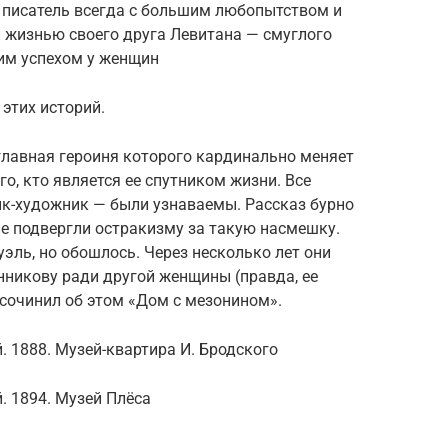
о писатель всегда с большим любопытством и
 жизнью своего друга Левитана — смуглого
им успехом у женщин
 этих историй.
главная героиня которого кардинально меняет
го, кто является ее спутником жизни. Все
ик-художник — были узнаваемы. Рассказ бурно
не подвергли остракизму за такую насмешку.
эль, но обошлось. Через несколько лет они
нникову ради другой женщины (правда, ее
 сочинил об этом «Дом с мезонином».
. 1888. Музей-квартира И. Бродского
. 1894. Музей Плёса