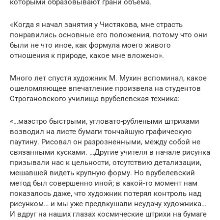
которыми образовывают грани объема.
«Когда я начал занятия у Чистякова, мне страсть
понравились основные его положения, потому что они
были не что иное, как формула моего живого
отношения к природе, какое мне вложено».
Много лет спустя художник М. Мухин вспоминал, какое
ошеломляющее впечатление произвела на студентов
Строгановского училища врубелевская техника:
«…маэстро быстрыми, угловато-рублеными штрихами
возводил на листе бумаги тончайшую графическую
паутину. Рисовал он разрозненными, между собой не
связанными кусками. …Другие учителя в начале рисунка
призывали нас к цельности, отсутствию детализации,
мешавшей видеть крупную форму. Но врубелевский
метод был совершенно иной; в какой-то момент нам
показалось даже, что художник потерял контроль над
рисунком… и мы уже предвкушали неудачу художника…
И вдруг на наших глазах космические штрихи на бумаге