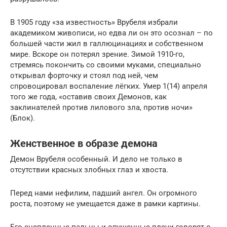
В 1905 году «за известность» Врубеля избрали
академиком живописи, но едва ли он это осознал – по
большей части жил в галлюцинациях и собственном
мире. Вскоре он потерял зрение. Зимой 1910-го,
стремясь покончить со своими муками, специально
открывал форточку и стоял под ней, чем
спровоцировал воспаление лёгких. Умер 1(14) апреля
того же года, «оставив своих Демонов, как
заклинателей против лилового зла, против ночи»
(Блок).
Женственное в образе демона
Демон Врубеля особенный. И дело не только в
отсутствии красных злобных глаз и хвоста.
Перед нами нефилим, падший ангел. Он огромного
роста, поэтому не умещается даже в рамки картины.
Его сцепленные пальцы и опущенные плечи говорят о