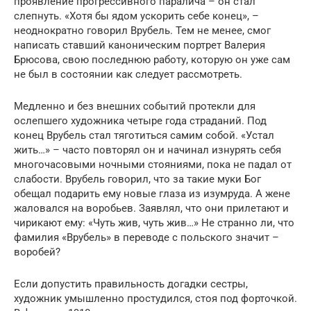
проявление прогрессивного паралича – он стал
слепнуть. «Хотя бы ядом ускорить себе конец», –
неоднократно говорил Врубель. Тем не менее, смог
написать ставший каноническим портрет Валерия
Брюсова, свою последнюю работу, которую он уже сам
не был в состоянии как следует рассмотреть.
Медленно и без внешних событий протекли для
ослепшего художника четыре года страданий. Под
конец Врубель стал тяготиться самим собой. «Устал
жить…» – часто повторял он и начинал изнурять себя
многочасовыми ночными стояниями, пока не падал от
слабости. Врубель говорил, что за такие муки Бог
обещал подарить ему новые глаза из изумруда. А жене
жаловался на воробьев. Заявлял, что они прилетают и
чирикают ему: «Чуть жив, чуть жив…» Не странно ли, что
фамилия «Врубель» в переводе с польского значит –
воробей?
Если допустить правильность догадки сестры,
художник умышленно простудился, стоя под форточкой.