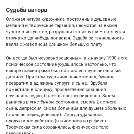
Судьба автора
Сложная натура художника, постоянные душевные
метания и творческие терзания, несмотря на выход
чувств в искусстве, разрушали его изнутри – натянутая
струна когда-нибудь лопается. Судьба за гениальность
взяла с живописца слишком большую плату.
Он всегда был неуравновешенным, а к началу 1900-х его
психическое состояние ухудшилось настолько, что
вскоре психиатрами был поставлен неутешительный
диагноз. При этом художник пьянствовал, буянил,
превратил в ад жизнь супруги и сына. Врубеля
поместили в клинику, просветления сознания
случались редко, болезнь прогрессировала. Затем
выписка в угнетённом состоянии, смерть 2-летнего
сына, депрессия, снова больница для душевнобольных
(ставшая периодической). Иногда удавалось
продуктивно работать (в живописи и графике).
Творческая сила сохранялась, физическое тело
разрушалось.