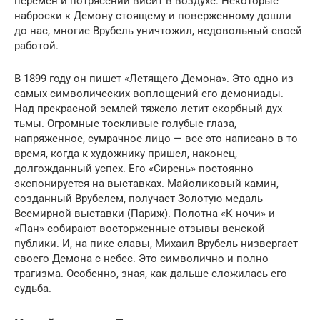
перемен и потрясений висит в воздухе. Некоторые
наброски к Демону стоящему и поверженному дошли
до нас, многие Врубель уничтожил, недовольный своей
работой.
В 1899 году он пишет «Летящего Демона». Это одно из
самых символических воплощений его демониады.
Над прекрасной землей тяжело летит скорбный дух
тьмы. Огромные тоскливые голубые глаза,
напряженное, сумрачное лицо — все это написано в то
время, когда к художнику пришел, наконец,
долгожданный успех. Его «Сирень» постоянно
экспонируется на выставках. Майоликовый камин,
созданный Врубелем, получает Золотую медаль
Всемирной выставки (Париж). Полотна «К ночи» и
«Пан» собирают восторженные отзывы венской
публики. И, на пике славы, Михаил Врубель низвергает
своего Демона с небес. Это символично и полно
трагизма. Особенно, зная, как дальше сложилась его
судьба.