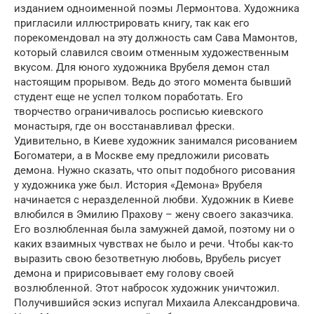
изданием одноименной поэмы Лермонтова. Художника
пригласили иллюстрировать книгу, так как его
порекомендовал на эту должность сам Сава Мамонтов,
который славился своим отменным художественным
вкусом. Для юного художника Врубеля демон стал
настоящим прорывом. Ведь до этого момента бывший
студент еще не успел толком поработать. Его
творчество ограничивалось росписью киевского
монастыря, где он восстанавливал фрески.
Удивительно, в Киеве художник занимался рисованием
Богоматери, а в Москве ему предложили рисовать
демона. Нужно сказать, что опыт подобного рисования
у художника уже был. История «Демона» Врубеля
начинается с неразделенной любви. Художник в Киеве
влюбился в Эмилию Прахову – жену своего заказчика.
Его возлюбленная была замужней дамой, поэтому ни о
каких взаимных чувствах не было и речи. Чтобы как-то
выразить свою безответную любовь, Врубель рисует
демона и пририсовывает ему голову своей
возлюбленной. Этот набросок художник уничтожил.
Получившийся эскиз испугал Михаила Александровича.