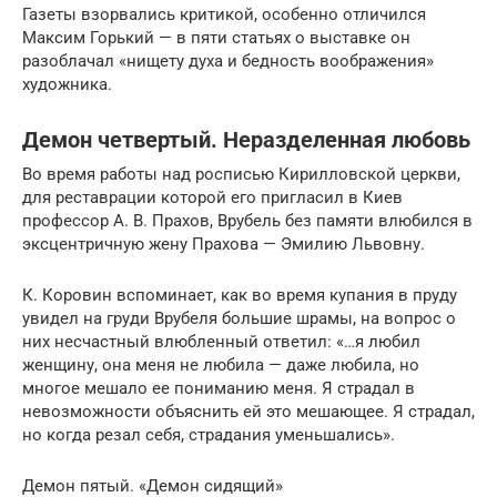
Газеты взорвались критикой, особенно отличился
Максим Горький — в пяти статьях о выставке он
разоблачал «нищету духа и бедность воображения»
художника.
Демон четвертый. Неразделенная любовь
Во время работы над росписью Кирилловской церкви,
для реставрации которой его пригласил в Киев
профессор А. В. Прахов, Врубель без памяти влюбился в
эксцентричную жену Прахова — Эмилию Львовну.
К. Коровин вспоминает, как во время купания в пруду
увидел на груди Врубеля большие шрамы, на вопрос о
них несчастный влюбленный ответил: «…я любил
женщину, она меня не любила — даже любила, но
многое мешало ее пониманию меня. Я страдал в
невозможности объяснить ей это мешающее. Я страдал,
но когда резал себя, страдания уменьшались».
Демон пятый. «Демон сидящий»