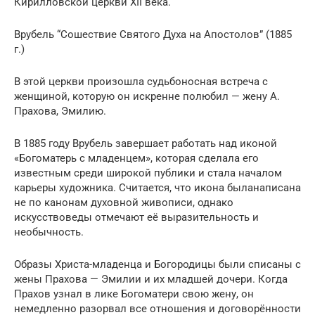
Кирилловской церкви XII века.
Врубель “Сошествие Святого Духа на Апостолов” (1885
г.)
В этой церкви произошла судьбоносная встреча с
женщиной, которую он искренне полюбил — жену А.
Прахова, Эмилию.
В 1885 году Врубель завершает работать над иконой
«Богоматерь с младенцем», которая сделала его
известным среди широкой публики и стала началом
карьеры художника. Считается, что икона быланаписана
не по канонам духовной живописи, однако
искусствоведы отмечают её выразительность и
необычность.
Образы Христа-младенца и Богородицы были списаны с
жены Прахова — Эмилии и их младшей дочери. Когда
Прахов узнал в лике Богоматери свою жену, он
немедленно разорвал все отношения и договорённости