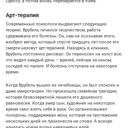
Одессу, а потом вновь перебирается в Киев.
Арт-терапия
Современные психологи выдвигают следующую
теорию: Врубель лечился творчеством, работа
сдерживала его болезнь. Он, сам не осознавая этого,
изобрел метод, который спустя тридцать лет после его
смерти назовут арт-терапией. Находясь в клинике,
Врубель постоянно рисовал. Он переносил на холст все,
что видел каждый день – врачей, пейзаж за окном,
соседей по палате. И болезнь отступала на некоторое
время.
Когда Врубель вышел из лечебницы, он был спокоен и
даже умиротворен. Но произошла семейная трагедия,
которая безвозвратной лишила его душевного
равновесия. Когда умер сын, художник на некоторое
время смог взять себя в руки. Он организовывал
похороны, поддерживал жену, которая на протяжении
нескольких дней не произнесла ни слова. А вскоре
началась новая волна навязчивых идей.