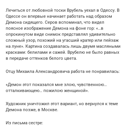
Лечиться от любовной тоски Врубель уехал в Одессу. В
Одессе он впервые начинает работать над образом
Демона сидящего. Серов вспоминал, что видел
поясное изображение Демона на фоне гор: «…в
опрокинутом виде снимок представлял удивительно
сложный узор, похожий на угасший кратер или пейзаж
на луне». Картина создавалась лишь двумя масляными
красками: белилами и сажей. Врубелю не было равных
в передаче оттенков белого цвета.
Отцу Михаила Александровича работа не понравилась:
«Демон этот показался мне злою, чувственною…
отталкивающею… пожилою женщиной».
Художник уничтожил этот вариант, но вернулся к теме
Демона позже, в Москве.
Из письма сестре: