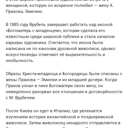
женщиной, которую он искренне полюбил — жену А.
Прахова, Эмилию.
В 1885 году Врубель завершает работать над иконой
«Богоматерь с младенцем», которая сделала его
известным среди широкой публики и стала началом
карьеры художника. Считается, что икона была
написана не по канонам духовной живописи, однако
искусствоведы отмечают её выразительность и
необычность.
Образы Христа-младенца и Богородицы были списаны с
жены Прахова — Эмилии и их младшей дочери. Когда
Прахов узнал в лике Богоматери свою жену, он
немедленно разорвал все отношения и договорённости
с М. Врубелем.
После Киева он едет в Италию, где увлекается
изучением истории византийской и позднеримской
живописи. Затем живописец ненадолго отправляется в