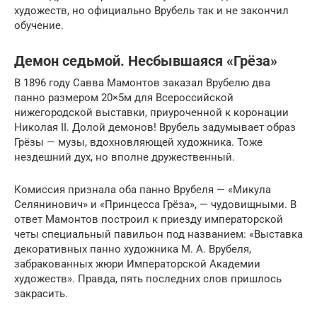
художеств, но официально Врубель так и не закончил
обучение.
Демон седьмой. Несбывшаяся «Грёза»
В 1896 году Савва Мамонтов заказал Врубелю два
панно размером 20×5м для Всероссийской
нижегородской выставки, приуроченной к коронации
Николая II. Долой демонов! Врубель задумывает образ
Грёзы — музы, вдохновляющей художника. Тоже
нездешний дух, но вполне дружественный.
Комиссия признала оба панно Врубеля — «Микула
Селянинович» и «Принцесса Грёза», — чудовищными. В
ответ Мамонтов построил к приезду императорской
четы специальный павильон под названием: «Выставка
декоративных панно художника М. А. Врубеля,
забракованных жюри Императорской Академии
художеств». Правда, пять последних слов пришлось
закрасить.