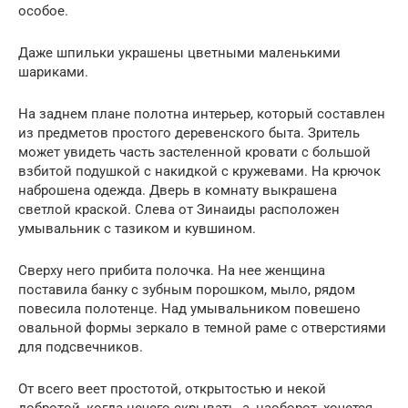
особое.
Даже шпильки украшены цветными маленькими
шариками.
На заднем плане полотна интерьер, который составлен
из предметов простого деревенского быта. Зритель
может увидеть часть застеленной кровати с большой
взбитой подушкой с накидкой с кружевами. На крючок
наброшена одежда. Дверь в комнату выкрашена
светлой краской. Слева от Зинаиды расположен
умывальник с тазиком и кувшином.
Сверху него прибита полочка. На нее женщина
поставила банку с зубным порошком, мыло, рядом
повесила полотенце. Над умывальником повешено
овальной формы зеркало в темной раме с отверстиями
для подсвечников.
От всего веет простотой, открытостью и некой
добротой, когда нечего скрывать, а, наоборот, хочется