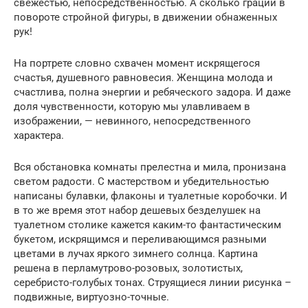
свежестью, непосредственностью. А сколько грации в
повороте стройной фигуры, в движении обнаженных
рук!
На портрете словно схвачен момент искрящегося
счастья, душевного равновесия. Женщина молода и
счастлива, полна энергии и ребяческого задора. И даже
доля чувственности, которую мы улавливаем в
изображении, — невинного, непосредственного
характера.
Вся обстановка комнаты прелестна и мила, пронизана
светом радости. С мастерством и убедительностью
написаны булавки, флаконы и туалетные коробочки. И
в то же время этот набор дешевых безделушек на
туалетном столике кажется каким-то фантастическим
букетом, искрящимся и переливающимся разными
цветами в лучах яркого зимнего солнца. Картина
решена в перламутрово-розовых, золотистых,
серебристо-голубых тонах. Струящиеся линии рисунка –
подвижные, виртуозно-точные.