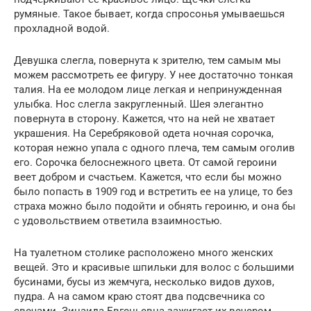
румяные. Такое бывает, когда спросонья умываешься
прохладной водой.
Девушка слегла, повернута к зрителю, тем самым мы
можем рассмотреть ее фигуру. У нее достаточно тонкая
талия. На ее молодом лице легкая и непринужденная
улыбка. Нос слегла закругленный. Шея элегантно
повернута в сторону. Кажется, что на ней не хватает
украшения. На Серебряковой одета ночная сорочка,
которая нежно упала с одного плеча, тем самым оголив
его. Сорочка белоснежного цвета. От самой героини
веет добром и счастьем. Кажется, что если бы можно
было попасть в 1909 год и встретить ее на улице, то без
страха можно было подойти и обнять героиню, и она бы
с удовольствием ответила взаимностью.
На туалетном столике расположено много женских
вещей. Это и красивые шпильки для волос с большими
бусинами, бусы из жемчуга, несколько видов духов,
пудра. А на самом краю стоят два подсвечника со
свечами. Зинаида Евгеньевна зажигает их вечером.