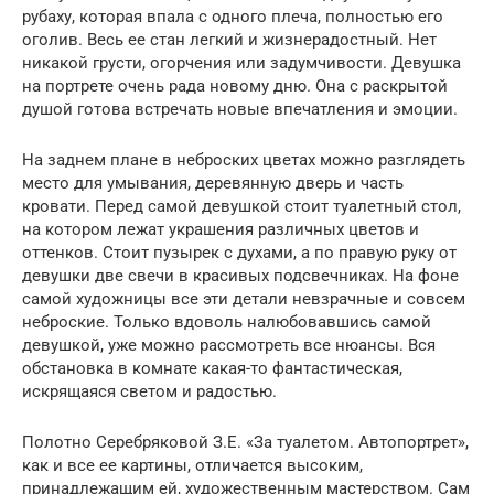
рубаху, которая впала с одного плеча, полностью его
оголив. Весь ее стан легкий и жизнерадостный. Нет
никакой грусти, огорчения или задумчивости. Девушка
на портрете очень рада новому дню. Она с раскрытой
душой готова встречать новые впечатления и эмоции.
На заднем плане в неброских цветах можно разглядеть
место для умывания, деревянную дверь и часть
кровати. Перед самой девушкой стоит туалетный стол,
на котором лежат украшения различных цветов и
оттенков. Стоит пузырек с духами, а по правую руку от
девушки две свечи в красивых подсвечниках. На фоне
самой художницы все эти детали невзрачные и совсем
неброские. Только вдоволь налюбовавшись самой
девушкой, уже можно рассмотреть все нюансы. Вся
обстановка в комнате какая-то фантастическая,
искрящаяся светом и радостью.
Полотно Серебряковой З.Е. «За туалетом. Автопортрет»,
как и все ее картины, отличается высоким,
принадлежащим ей, художественным мастерством. Сам