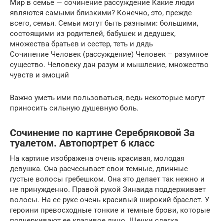
Мир в семье — сочинение рассуждение Какие люди
являются самыми близкими? Конечно, это, прежде
всего, семья. Семьи могут быть разными: большими,
состоящими из родителей, бабушек и дедушек,
множества братьев и сестер, теть и дядь
Сочинение Человек (рассуждение) Человек – разумное
существо. Человеку дан разум и мышление, множество
чувств и эмоций
Важно уметь ими пользоваться, ведь некоторые могут
приносить сильную душевную боль.
Сочинение по картине Серебряковой За
туалетом. Автопортрет 6 класс
На картине изображена очень красивая, молодая
девушка. Она расчесывает свои темные, длинные
густые волосы гребешком. Она это делает так нежно и
не принужденно. Правой рукой Зинаида поддерживает
волосы. На ее руке очень красивый широкий браслет. У
героини превосходные тонкие и темные брови, которые
подчеркивают ее красивое лицо. Щечки слегка