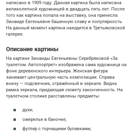
написано в 1909 году. Данная картина была написана
великолепной художницей в двадцать пять лет. После
того как картина попала на выставку, она принесла
Зинаиде Евгеньевне башенную славу и популярность.
На данный момент картина находится в Третьяковской
галерее.
Описание картины
На картине Зинаиды Евгеньевны Серебряковой «За
туалетом. Автопортрет» изображена сама художница на
фоне деревенского интерьера. Женская фигура
занимает центральную часть композиции. Справа
внизу — подсвечник, отражённый в зеркале. Видна
рамка зеркала, придающая сюжету законченность. На
туалетном столике расставлены предметы:
духи;
ожерелье в баночке;
футляр с торчащими булавками;