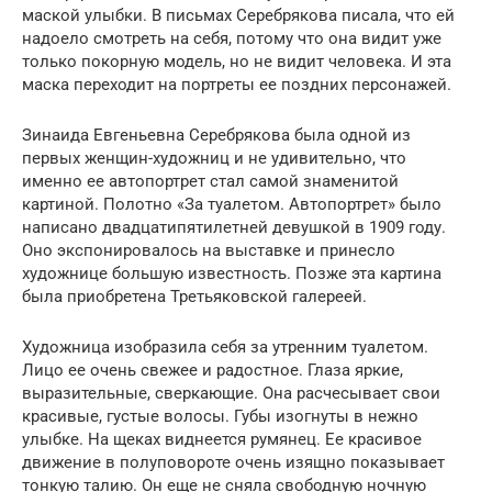
маской улыбки. В письмах Серебрякова писала, что ей
надоело смотреть на себя, потому что она видит уже
только покорную модель, но не видит человека. И эта
маска переходит на портреты ее поздних персонажей.
Зинаида Евгеньевна Серебрякова была одной из
первых женщин-художниц и не удивительно, что
именно ее автопортрет стал самой знаменитой
картиной. Полотно «За туалетом. Автопортрет» было
написано двадцатипятилетней девушкой в 1909 году.
Оно экспонировалось на выставке и принесло
художнице большую известность. Позже эта картина
была приобретена Третьяковской галереей.
Художница изобразила себя за утренним туалетом.
Лицо ее очень свежее и радостное. Глаза яркие,
выразительные, сверкающие. Она расчесывает свои
красивые, густые волосы. Губы изогнуты в нежно
улыбке. На щеках виднеется румянец. Ее красивое
движение в полуповороте очень изящно показывает
тонкую талию. Он еще не сняла свободную ночную