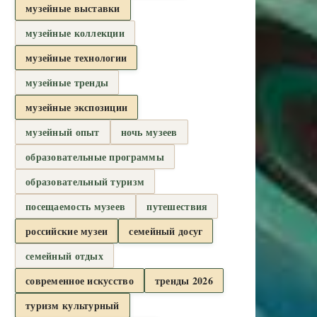
музейные выставки
музейные коллекции
музейные технологии
музейные тренды
музейные экспозиции
музейный опыт
ночь музеев
образовательные программы
образовательный туризм
посещаемость музеев
путешествия
российские музеи
семейный досуг
семейный отдых
современное искусство
тренды 2026
туризм культурный