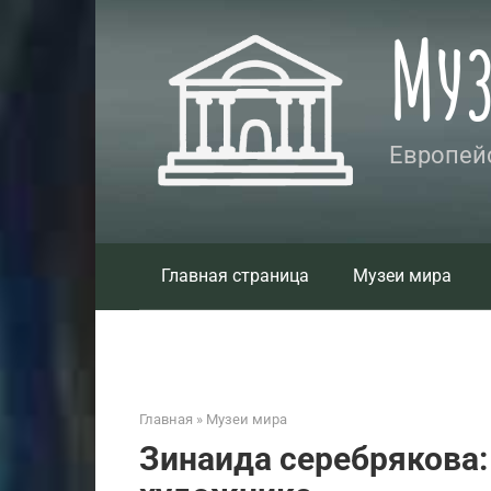
Перейти
Му
к
контенту
Европейс
Главная страница
Музеи мира
Главная
»
Музеи мира
Зинаида серебрякова: