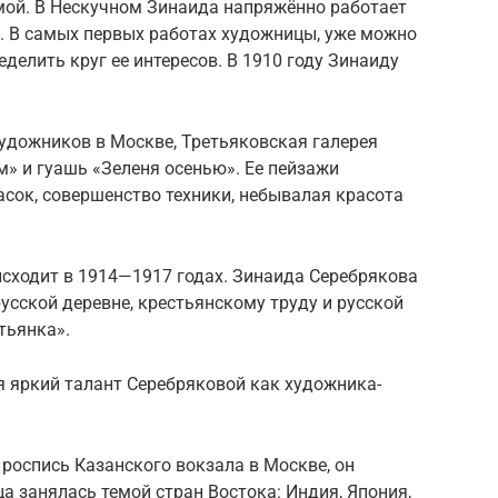
ой. В Нескучном Зинаида напряжённо работает
и. В самых первых работах художницы, уже можно
еделить круг ее интересов. В 1910 году Зинаиду
 художников в Москве, Третьяковская галерея
м» и гуашь «Зеленя осенью». Ее пейзажи
асок, совершенство техники, небывалая красота
исходит в 1914—1917 годах. Зинаида Серебрякова
усской деревне, крестьянскому труду и русской
тьянка».
я яркий талант Серебряковой как художника-
а роспись Казанского вокзала в Москве, он
а занялась темой стран Востока: Индия, Япония,