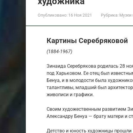
художника
Опубликовано:
16 Ноя 2021
Рубрика:
Музеи
Картины Серебряковой
(1884-1967)
Зинаида Серебрякова родилась 28 ноя
под Харьковом. Ее отец был известны
Бенуа, и в молодости была художнико
талантливы, младший был архитекто
живописи и графики.
Своим художественным развитием Зин
Александру Бенуа — брату матери и с
Детство и юность художницы прошли в