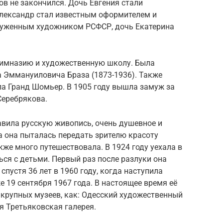
в не закончился. Дочь Евгения стали
Александр стал известным оформителем и
луженным художником РСФСР, дочь Екатерина
гимназию и художественную школу. Была
а Эммануиловича Браза (1873-1936). Также
ла Гранд Шомьер. В 1905 году вышла замуж за
Серебрякова.
авила русскую живопись, очень душевное и
а она пыталась передать зрителю красоту
кже много путешествовала. В 1924 году уехала в
ься с детьми. Первый раз после разлуки она
спустя 36 лет в 1960 году, когда наступила
е 19 сентября 1967 года. В настоящее время её
 крупных музеев, как: Одесский художественный
я Третьяковская галерея.