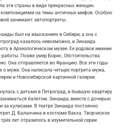
ла эти страны в виде прекрасных женщин.
д композициями на темы античных мифов. Особую
овой занимают автопортреты.
аиды был на изысканиях в Сибири, а она с
етроград казалось невозможно, и Зинаида
боту в Археологическом музее. Ее родовое имение
е работы. Позже умер Борис. Обстоятельства
ю. Она отправляется во Францию. Все эти годы
 о муже. Она написала четыре портрета мужа,
лереи и Новосибирской картинной галереи.
рнулась с детьми в Петроград, в бывшую квартиру
заниматься балетом. Зинаида, вместе с дочерью
 за кулисами. В театре Зинаида постоянно
ртрет Д. Баланчина в костюме Вакха. Творческое
трёх лет отразилось в изумительной серии