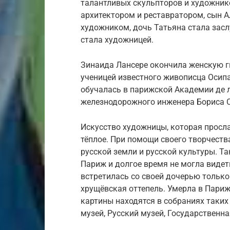
талантливых скульпторов и художнико
архитектором и реставратором, сын 
художником, дочь Татьяна стала зас
стала художницей.
Зинаида Лансере окончила женскую 
ученицей известного живописца Осип
обучалась в парижской Академии де 
железнодорожного инженера Бориса 
Искусство художницы, которая просл
тёплое. При помощи своего творчеств
русской земли и русской культуры. Та
Париж и долгое время не могла видет
встретилась со своей дочерью только 
хрущёвская оттепель. Умерла в Париж
картины находятся в собраниях таких
музей, Русский музей, Государственна