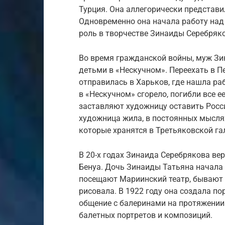
Турция. Она аллегорически представи
Одновременно она начала работу на
роль в творчестве Зинаиды Серебряк
Во время гражданской войны, муж Зин
детьми в «Нескучном». Переехать в П
отправилась в Харьков, где нашла ра
в «Нескучном» сгорело, погибли все е
заставляют художницу оставить Росси
художница жила, в постоянных мыслях
которые хранятся в Третьяковской га
В 20-х годах Зинаида Серебрякова ве
Бенуа. Дочь Зинаиды Татьяна начала 
посещают Мариинский театр, бывают и
рисовала. В 1922 году она создала по
общение с балеринами на протяжении 
балетных портретов и композиций.