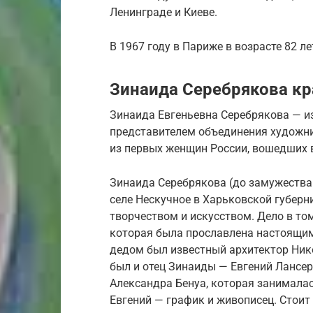
Ленинграде и Киеве.
В 1967 году в Париже в возрасте 82 л
Зинаида Серебрякова кр
Зинаида Евгеньевна Серебрякова — и
представителем объединения художник
из первых женщин России, вошедших 
Зинаида Серебрякова (до замужества 
селе Нескучное в Харьковской губерн
творчеством и искусством. Дело в том
которая была прославлена настоящим
дедом был известный архитектор Ник
был и отец Зинаиды — Евгений Лансер
Александра Бенуа, которая занималас
Евгений — график и живописец. Стоит