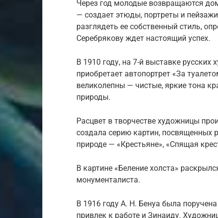
Через год молодые возвращаются дом
— создает этюды, портреты и пейзаж
разглядеть ее собственный стиль, опр
Серебрякову ждет настоящий успех.
В 1910 году, на 7-й выставке русских
приобретает автопортрет «За туалето
великолепны — чистые, яркие тона кр
природы.
Расцвет в творчестве художницы про
создала серию картин, посвященных р
природе — «Крестьяне», «Спящая крес
В картине «Беление холста» раскрылс
монументалиста.
В 1916 году А. Н. Бенуа была поручен
привлек к работе и Зинаиду. Художниц