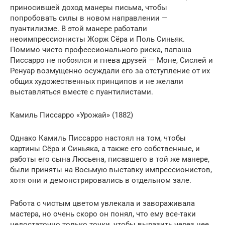
приносившей доход манеры письма, чтобы
попробовать силы в новом направлении —
пуантилизме. В этой манере работали
неоимпрессионисты Жорж Сёра и Поль Синьяк.
Помимо чисто профессионального риска, папаша
Писсарро не побоялся и гнева друзей — Моне, Сислей и
Ренуар возмущенно осуждали его за отступление от их
общих художественных принципов и не желали
выставляться вместе с пуантилистами.
Камиль Писсарро «Урожай» (1882)
Однако Камиль Писсарро настоял на том, чтобы
картины Сёра и Синьяка, а также его собственные, и
работы его сына Люсьена, писавшего в той же манере,
были приняты на Восьмую выставку импрессионистов,
хотя они и демонстрировались в отдельном зале.
Работа с чистым цветом увлекала и завораживала
мастера, но очень скоро он понял, что ему все-таки
недостаточно только точки, чтобы выразить через нее