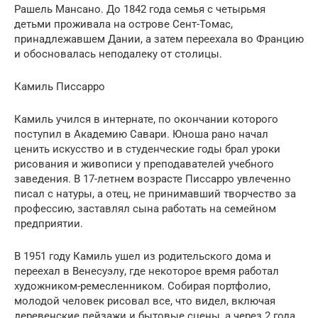
Рашель Мансано. До 1842 года семья с четырьмя
детьми проживала на острове Сент-Томас,
принадлежавшем Дании, а затем переехала во Францию
и обосновалась неподалеку от столицы.
Камиль Писсарро
Камиль учился в интернате, по окончании которого
поступил в Академию Савари. Юноша рано начал
ценить искусство и в студенческие годы брал уроки
рисования и живописи у преподавателей учебного
заведения. В 17-летнем возрасте Писсарро увлеченно
писал с натуры, а отец, не принимавший творчество за
профессию, заставлял сына работать на семейном
предприятии.
В 1951 году Камиль ушел из родительского дома и
переехал в Венесуэлу, где некоторое время работал
художником-ремесленником. Собирая портфолио,
молодой человек рисовал все, что видел, включая
деревенские пейзажи и бытовые сцены, а через 2 года,