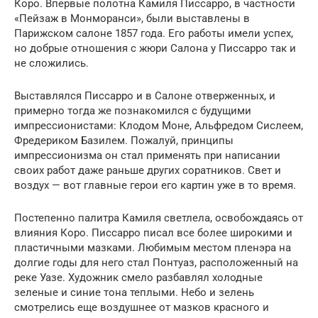
Коро. Впервые полотна Камиля Писсарро, в частности
«Пейзаж в Монморанси», были выставлены в
Парижском салоне 1857 года. Его работы имели успех,
но добрые отношения с жюри Салона у Писсарро так и
не сложились.
Выставлялся Писсарро и в Салоне отверженных, и
примерно тогда же познакомился с будущими
импрессионистами: Клодом Моне, Альфредом Сислеем,
Фредериком Базилем. Пожалуй, принципы
импрессионизма он стал применять при написании
своих работ даже раньше других соратников. Свет и
воздух — вот главные герои его картин уже в то время.
Постепенно палитра Камиля светлела, освобождаясь от
влияния Коро. Писсарро писал все более широкими и
пластичными мазками. Любимым местом пленэра на
долгие годы для него стал Понтуаз, расположенный на
реке Уазе. Художник смело разбавлял холодные
зеленые и синие тона теплыми. Небо и зелень
смотрелись еще воздушнее от мазков красного и