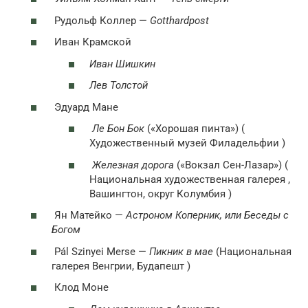
Рудольф Коллер —
Gotthardpost
Иван Крамской
Иван Шишкин
Лев Толстой
Эдуард Мане
Ле Бон Бок
(«Хорошая пинта») (
Художественный музей Филадельфии )
Железная дорога
(«Вокзал Сен-Лазар») (
Национальная художественная галерея ,
Вашингтон, округ Колумбия )
Ян Матейко —
Астроном Коперник, или Беседы с
Богом
Pál Szinyei Merse —
Пикник в мае
(Национальная
галерея Венгрии, Будапешт )
Клод Моне