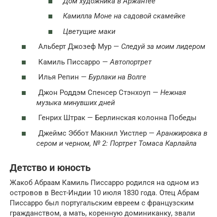
Дом художника в Аржантее
Камилла Моне на садовой скамейке
Цветущие маки
Альберт Джозеф Мур —
Следуй за моим лидером
Камиль Писсарро —
Автопортрет
Илья Репин —
Бурлаки на Волге
Джон Роддэм Спенсер Стэнхоуп —
Нежная
музыка минувших дней
Генрих Штрак — Берлинская колонна Победы
Джеймс Эббот Макнил Уистлер —
Аранжировка в
сером и черном, № 2: Портрет Томаса Карлайла
Детство и юность
Жакоб Абраам Камиль Писсарро родился на одном из
островов в Вест-Индии 10 июля 1830 года. Отец Абрам
Писсарро был португальским евреем с французским
гражданством, а мать, коренную доминиканку, звали