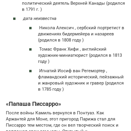
политический деятель Верхней Канады (родился
в 1791 г. )
дата неизвестна
Никола Алексич , сербский портретист в
движениях бидермейера и назареев
(родился в 1808 году )
Томас Франк Хифи , английский
художник-миниатюрист (родился в 1813
году )
Игнатий Иосиф ван Регемортер ,
фламандский исторический, пейзажный
и жанровый художник и гравер (родился
в 1785 году )
«Папаша Писсарро»
После войны Камиль вернулся в Понтуаз. Как
Аржантей для Моне, этот пригород Парижа стал для
Писсарро тем местом, где он вел творческий поиск и