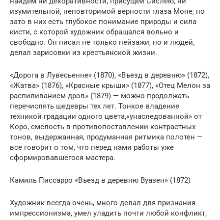
найдем ни декоративности, присущей Сислею, ни
изумительной, неповторимой верности глаза Моне, но
зато в них есть глубокое понимание природы и сила
кисти, с которой художник обращался вольно и
свободно. Он писал не только пейзажи, но и людей,
делал зарисовки из крестьянской жизни.
«Дорога в Лувесьенне» (1870), «Въезд в деревню» (1872),
«Жатва» (1876), «Красные крыши» (1877), «Отец Мелон за
распиливанием дров» (1879) — можно продолжать
перечислять шедевры тех лет. Тонкое владение
техникой градации одного цвета,«унаследованной» от
Коро, смелость в противопоставлении контрастных
тонов, выдержанная, продуманная ритмика полотен —
все говорит о том, что перед нами работы уже
сформировавшегося мастера.
Камиль Писсарро «Въезд в деревню Вуазен» (1872)
Художник всегда очень, много делал для признания
импрессионизма, умел уладить почти любой конфликт,