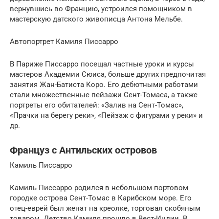
вернувшись во Францию, устроился помощником в
мастерскую датского живописца Антона Мельбе.
Автопортрет Камиля Писсарро
В Париже Писсарро посещал частные уроки и курсы
мастеров Академии Сюиса, больше других предпочитая
занятия Жан-Батиста Коро. Его дебютными работами
стали множественные пейзажи Сент-Томаса, а также
портреты его обитателей: «Залив на Сент-Томас»,
«Прачки на берегу реки», «Пейзаж с фигурами у реки» и
др.
Француз с Антильских островов
Камиль Писсарро
Камиль Писсарро родился в небольшом портовом
городке острова Сент-Томас в Карибском море. Его
отец-еврей был женат на креолке, торговал скобяным
товаром. Детство Камиля прошло в Вест-Индии. В