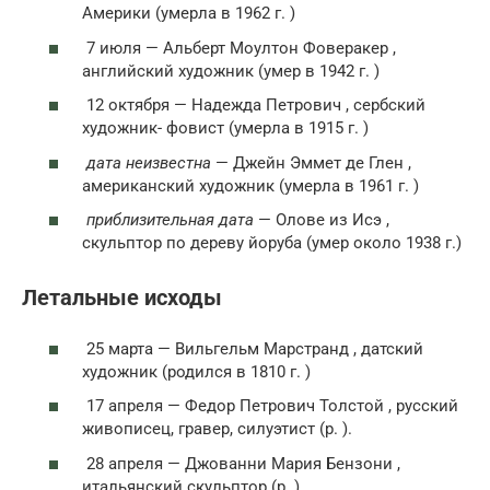
Америки (умерла в 1962 г. )
7 июля — Альберт Моултон Фоверакер ,
английский художник (умер в 1942 г. )
12 октября — Надежда Петрович , сербский
художник- фовист (умерла в 1915 г. )
дата неизвестна
— Джейн Эммет де Глен ,
американский художник (умерла в 1961 г. )
приблизительная дата
— Олове из Исэ ,
скульптор по дереву йоруба (умер около 1938 г.)
Летальные исходы
25 марта — Вильгельм Марстранд , датский
художник (родился в 1810 г. )
17 апреля — Федор Петрович Толстой , русский
живописец, гравер, силуэтист (р. ).
28 апреля — Джованни Мария Бензони ,
итальянский скульптор (р. ).