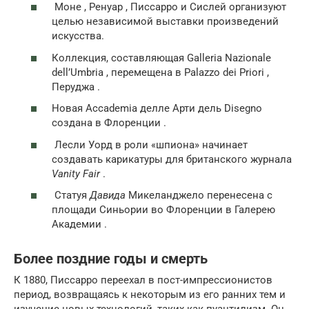
Моне , Ренуар , Писсарро и Сислей организуют
целью независимой выставки произведений
искусства.
Коллекция, составляющая Galleria Nazionale
dell’Umbria , перемещена в Palazzo dei Priori ,
Перуджа .
Новая Accademia делле Арти дель Disegno
создана в Флоренции .
Лесли Уорд в роли «шпиона» начинает
создавать карикатуры для британского журнала
Vanity Fair
.
Статуя
Давида
Микеланджело
перенесена с
площади Синьории во Флоренции в Галерею
Академии .
Более поздние годы и смерть
К 1880, Писсарро переехал в пост-импрессионистов
период, возвращаясь к некоторым из его ранних тем и