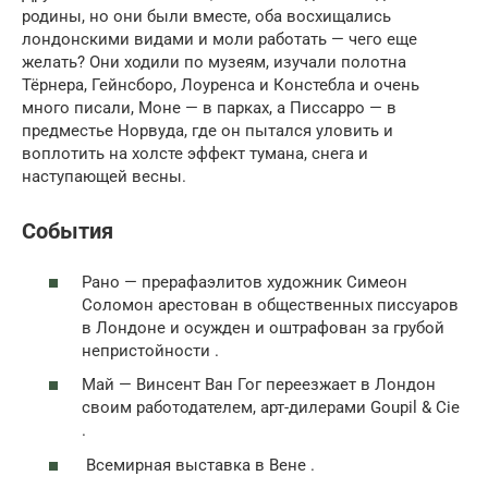
родины, но они были вместе, оба восхищались
лондонскими видами и моли работать — чего еще
желать? Они ходили по музеям, изучали полотна
Тёрнера, Гейнсборо, Лоуренса и Констебла и очень
много писали, Моне — в парках, а Писсарро — в
предместье Норвуда, где он пытался уловить и
воплотить на холсте эффект тумана, снега и
наступающей весны.
События
Рано — прерафаэлитов художник Симеон
Соломон арестован в общественных писсуаров
в Лондоне и осужден и оштрафован за грубой
непристойности .
Май — Винсент Ван Гог переезжает в Лондон
своим работодателем, арт-дилерами Goupil & Cie
.
Всемирная выставка в Вене .