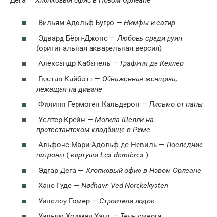
Дега —
Хлопковый офис в Новом Орлеане
Вильям-Адольф Бугро —
Нимфы и сатир
Эдвард Бёрн-Джонс —
Любовь среди руин
(оригинальная акварельная версия)
Александр Кабанель —
Графиня де Келлер
Гюстав Кайботт —
Обнаженная женщина,
лежащая на диване
Филипп Гермоген Кальдерон —
Письмо от папы
Уолтер Крейн —
Могила Шелли на
протестантском кладбище в Риме
Альфонс-Мари-Адольф де Невиль —
Последние
патроны
(
картуши Les dernières
)
Эдгар Дега —
Хлопковый офис в Новом Орлеане
Ханс Гуде —
Nødhavn Ved Norskekysten
Уинслоу Гомер —
Строители лодок
Уильям Холман Хант —
Тень смерти