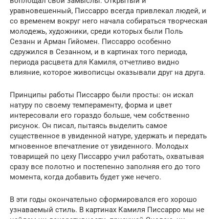
воплощал свои замыслы. Открытый и
уравновешенный, Писсарро всегда привлекал людей, и
со временем вокруг него начала собираться творческая
молодежь, художники, среди которых были Поль
Сезанн и Арман Гийомен. Писсарро особенно
сдружился в Сезанном, и в картинах того периода,
периода расцвета для Камиля, отчетливо видно
влияние, которое живописцы оказывали друг на друга.
Принципы работы Писсарро были просты: он искал
натуру по своему темпераменту, форма и цвет
интересовали его гораздо больше, чем собственно
рисунок. Он писал, пытаясь выделить самое
существенное в увиденной натуре, удержать и передать
мгновенное впечатление от увиденного. Молодых
товарищей по цеху Писсарро учил работать, охватывая
сразу все полотно и постепенно заполняя его до того
момента, когда добавить будет уже нечего.
В эти годы окончательно сформировался его хорошо
узнаваемый стиль. В картинах Камиля Писсарро мы не