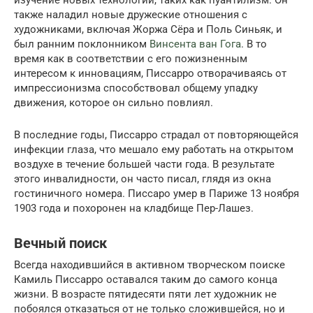
изучение новых технологий, таких как пуантилизм. Он
также наладил новые дружеские отношения с
художниками, включая Жоржа Сёра и Поль Синьяк, и
был ранним поклонником
Винсента ван Гога
. В то
время как в соответствии с его пожизненным
интересом к инновациям, Писсарро отворачиваясь от
импрессионизма способствовал общему упадку
движения, которое он сильно повлиял.
В последние годы, Писсарро страдал от повторяющейся
инфекции глаза, что мешало ему работать на открытом
воздухе в течение большей части года. В результате
этого инвалидности, он часто писал, глядя из окна
гостиничного номера. Писсаро умер в Париже 13 ноября
1903 года и похоронен на кладбище Пер-Лашез.
Вечный поиск
Всегда находившийся в активном творческом поиске
Камиль Писсарро оставался таким до самого конца
жизни. В возрасте пятидесяти пяти лет художник не
побоялся отказаться от не только сложившейся, но и