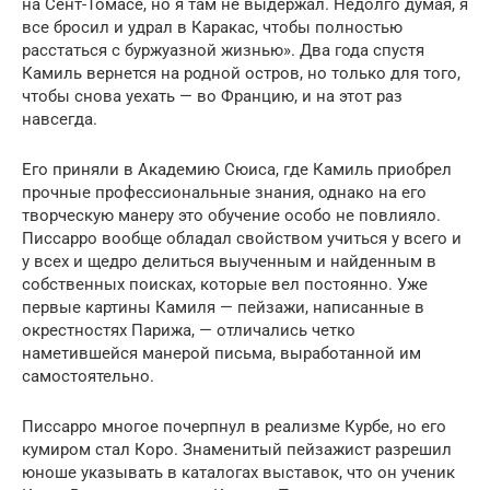
на Сент-Томасе, но я там не выдержал. Недолго думая, я
все бросил и удрал в Каракас, чтобы полностью
расстаться с буржуазной жизнью». Два года спустя
Камиль вернется на родной остров, но только для того,
чтобы снова уехать — во Францию, и на этот раз
навсегда.
Его приняли в Академию Сюиса, где Камиль приобрел
прочные профессиональные знания, однако на его
творческую манеру это обучение особо не повлияло.
Писсарро вообще обладал свойством учиться у всего и
у всех и щедро делиться выученным и найденным в
собственных поисках, которые вел постоянно. Уже
первые картины Камиля — пейзажи, написанные в
окрестностях Парижа, — отличались четко
наметившейся манерой письма, выработанной им
самостоятельно.
Писсарро многое почерпнул в реализме Курбе, но его
кумиром стал Коро. Знаменитый пейзажист разрешил
юноше указывать в каталогах выставок, что он ученик