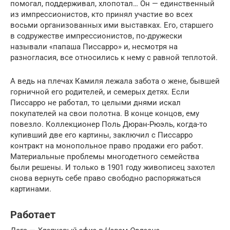
помогал, поддерживал, хлопотал… Он — единственный
из импрессионистов, кто принял участие во всех
восьми организованных ими выставках. Его, старшего
в содружестве импрессионистов, по-дружески
называли «папаша Писсарро» и, несмотря на
разногласия, все относились к нему с равной теплотой.
А ведь на плечах Камиля лежала забота о жене, бывшей
горничной его родителей, и семерых детях. Если
Писсарро не работал, то целыми днями искал
покупателей на свои полотна. В конце концов, ему
повезло. Коллекционер Поль Дюран-Рюэль, когда-то
купивший две его картины, заключил с Писсарро
контракт на монопольное право продажи его работ.
Материальные проблемы многодетного семейства
были решены. И только в 1901 году живописец захотел
снова вернуть себе право свободно распоряжаться
картинами.
Работает