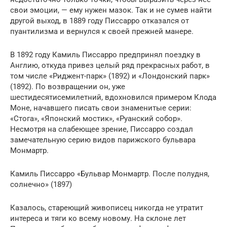
свои эмоции, — ему нужен мазок. Так и не сумев найти
другой выход, в 1889 году Писсарро отказался от
пуантилизма и вернулся к своей прежней манере.
В 1892 году Камиль Писсарро предпринял поездку в
Англию, откуда привез целый ряд прекрасных работ, в
том числе «Риджент-парк» (1892) и «Лондонский парк»
(1892). По возвращении он, уже
шестидесятисемилетний, вдохновился примером Клода
Моне, начавшего писать свои знаменитые серии:
«Стога», «Японский мостик», «Руанский собор».
Несмотря на слабеющее зрение, Писсарро создал
замечательную серию видов парижского бульвара
Монмартр.
Камиль Писсарро «Бульвар Монмартр. После полудня,
солнечно» (1897)
Казалось, стареющий живописец никогда не утратит
интереса и тяги ко всему новому. На склоне лет