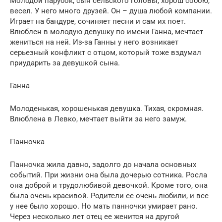
Молодой парубок, сын сельского головы, хорош собою,
весел. У него много друзей. Он – душа любой компании.
Играет на бандуре, сочиняет песни и сам их поет.
Влюблен в молодую девушку по имени Ганна, мечтает
жениться на ней. Из-за Ганны у него возникает
серьезный конфликт с отцом, который тоже вздумал
приударить за девушкой сына.
Ганна
Молоденькая, хорошенькая девушка. Тихая, скромная.
Влюблена в Левко, мечтает выйти за него замуж.
Панночка
Панночка жила давно, задолго до начала основных
событий. При жизни она была дочерью сотника. Росла
она доброй и трудолюбивой девочкой. Кроме того, она
была очень красивой. Родители ее очень любили, и все
у нее было хорошо. Но мать панночки умирает рано.
Через несколько лет отец ее женится на другой