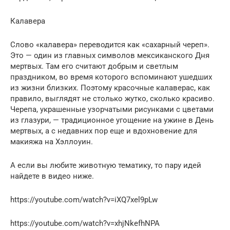
Калавера
Cлово «калавера» переводится как «сахарный череп».
Это — один из главных символов мексиканского Дня
мертвых. Там его считают добрым и светлым
праздником, во время которого вспоминают ушедших
из жизни близких. Поэтому красочные калаверас, как
правило, выглядят не столько жутко, сколько красиво.
Черепа, украшенные узорчатыми рисунками с цветами
из глазури, — традиционное угощение на ужине в День
мертвых, а с недавних пор еще и вдохновение для
макияжа на Хэллоуин.
А если вы любите животную тематику, то пару идей
найдете в видео ниже.
https://youtube.com/watch?v=iXQ7xel9pLw
https://youtube.com/watch?v=xhjNkefhNPA