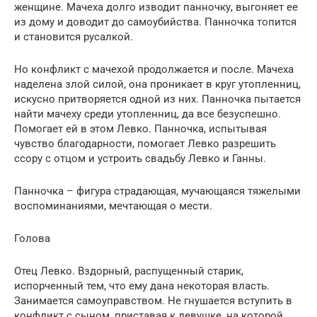
женщине. Мачеха долго изводит панночку, выгоняет ее
из дому и доводит до самоубийства. Панночка топится
и становится русалкой.
Но конфликт с мачехой продолжается и после. Мачеха
наделена злой силой, она проникает в круг утопленниц,
искусно притворяется одной из них. Панночка пытается
найти мачеху среди утопленниц, да все безуспешно.
Помогает ей в этом Левко. Панночка, испытывая
чувство благодарности, помогает Левко разрешить
ссору с отцом и устроить свадьбу Левко и Ганны.
Панночка – фигура страдающая, мучающаяся тяжелыми
воспоминаниями, мечтающая о мести.
Голова
Отец Левко. Вздорный, распущенный старик,
испорченный тем, что ему дана некоторая власть.
Занимается самоуправством. Не гнушается вступить в
конфликт с сыном, приставая к девушке, на которой