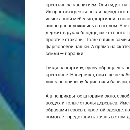
крестьян за чаепитием. Они сидят на 
Их простая крестьянская одежда конт
изысканной мебелью, картиной в поз
чинно расположились за столом. Все
держит в руках блюдце, из которого 
простые стаканы. Только лишь самый
фарфоровой чашки. А прямо на скате
семьи — баранки
Глядя на картину, сразу обращаешь в
крестьяне. Наверняка, они ещё не заб
лишь по призыву барина или барыни, 
А в неприкрытое шторами окно, с лю
воздух и голые стволы деревьев. Име
образами героев в простой одежде, п
помогает представить жизнь в этом д