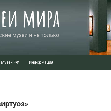
зеи мира
кие музеи и не только
Музеи РФ
Информация
виртуоз»