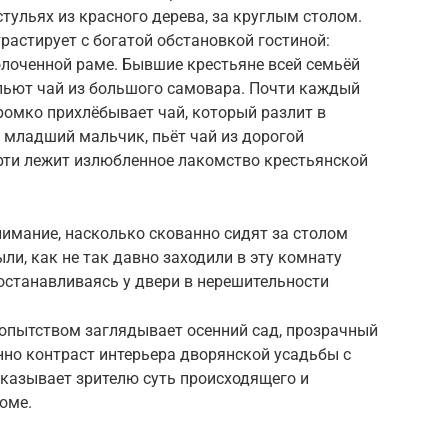
стульях из красного дерева, за круглым столом.
растирует с богатой обстановкой гостиной:
олоченной раме. Бывшие крестьяне всей семьёй
 пьют чай из большого самовара. Почти каждый
громко прихлёбывает чай, который разлит в
 младший мальчик, пьёт чай из дорогой
рти лежит излюбленное лакомство крестьянской
нимание, насколько скованно сидят за столом
ыли, как не так давно заходили в эту комнату
останавливаясь у двери в нерешительности
бопытством заглядывает осенний сад, прозрачный
нно контраст интерьера дворянской усадьбы с
оказывает зрителю суть происходящего и
оме.