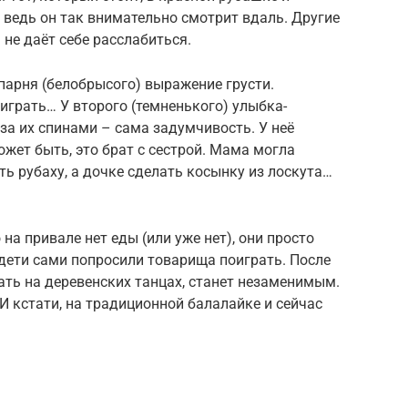
х, ведь он так внимательно смотрит вдаль. Другие
 не даёт себе расслабиться.
парня (белобрысого) выражение грусти.
к играть… У второго (темненького) улыбка-
за их спинами – сама задумчивость. У неё
ожет быть, это брат с сестрой. Мама могла
ть рубаху, а дочке сделать косынку из лоскута…
о на привале нет еды (или уже нет), они просто
 дети сами попросили товарища поиграть. После
ть на деревенских танцах, станет незаменимым.
И кстати, на традиционной балалайке и сейчас