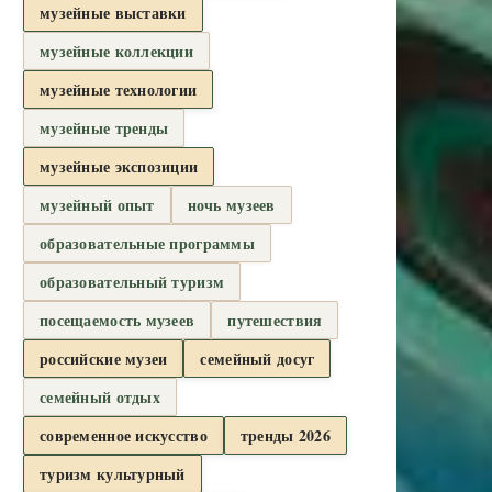
музейные выставки
музейные коллекции
музейные технологии
музейные тренды
музейные экспозиции
музейный опыт
ночь музеев
образовательные программы
образовательный туризм
посещаемость музеев
путешествия
российские музеи
семейный досуг
семейный отдых
современное искусство
тренды 2026
туризм культурный