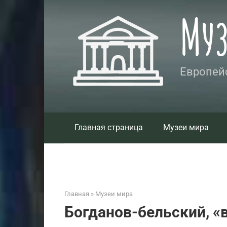
Перейти
Му
к
контенту
Европейс
Главная страница
Музеи мира
Главная
»
Музеи мира
Богданов-бельский, «