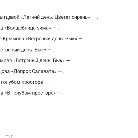
ытцевой «Летний день. Цветет сирень» — .
на «Волшебница зима» — .
е Крымова «Ветреный день. Бык» — .
треный день. Бык» — .
ымова «Ветреный день. Бык» — .
цова «Допрос Салавата» — .
 голубом просторе — .
а «В голубом просторе» — .
0