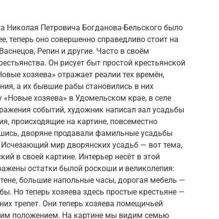
а Николая Петровича Богданова-Бельского было
ее, теперь оно совершенно справедливо стоит на
аснецов, Репин и другие. Часто в своём
рестьянства. Он рисует быт простой крестьянской
Новые хозяева» отражает реалии тех времён,
ия, а их бывшие рабы становились в них
 «Новые хозяева» в Удомельском крае, в селе
бражения событий, художник написал зал усадьбы
, происходящие на картине, повсеместно
ившись, дворяне продавали фамильные усадьбы
 Исчезающий мир дворянских усадьб — вот тема,
ий в своей картине. Интерьер несёт в этой
ражены остатки былой роскоши и великолепия:
стене, большие напольные часы, дорогая мебель —
бы. Но теперь хозяева здесь простые крестьяне —
 них трепет. Они теперь хозяева помещичьей
этим положением. На картине мы видим семью