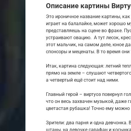
Описание картины Вирту
Это ироничное название картины, как
играет на балалайке, может хорошо м
представляешь на сцене во фраке. Пус
устраивают овацию. А тут лесок, кре
этот мальчик, на самом деле, юное да
спонсоры и меценаты. В то время они
Итак, картина следующая: летний тепл
прямо на земле – слушают четвертого
а четвертый ещё стоит над ними.
Главный герой – виртуоз повернул гол
что он весь захвачен музыкой, даже г
цветастая рубашка! Точно ему можно 
Зрители: два парня и одна девчонка. 
штаны, на девочке сарафан и косынка.