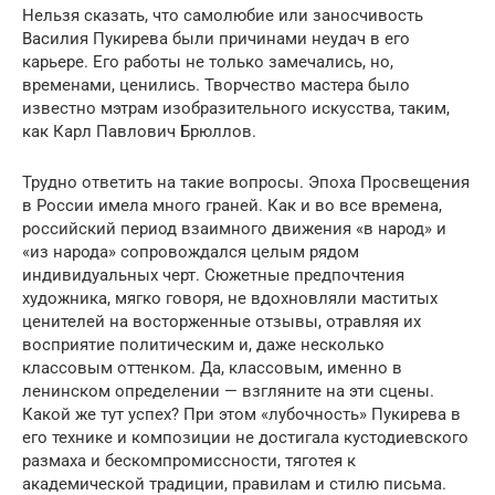
Нельзя сказать, что самолюбие или заносчивость
Василия Пукирева были причинами неудач в его
карьере. Его работы не только замечались, но,
временами, ценились. Творчество мастера было
известно мэтрам изобразительного искусства, таким,
как Карл Павлович Брюллов.
Трудно ответить на такие вопросы. Эпоха Просвещения
в России имела много граней. Как и во все времена,
российский период взаимного движения «в народ» и
«из народа» сопровождался целым рядом
индивидуальных черт. Сюжетные предпочтения
художника, мягко говоря, не вдохновляли маститых
ценителей на восторженные отзывы, отравляя их
восприятие политическим и, даже несколько
классовым оттенком. Да, классовым, именно в
ленинском определении — взгляните на эти сцены.
Какой же тут успех? При этом «лубочность» Пукирева в
его технике и композиции не достигала кустодиевского
размаха и бескомпромиссности, тяготея к
академической традиции, правилам и стилю письма.