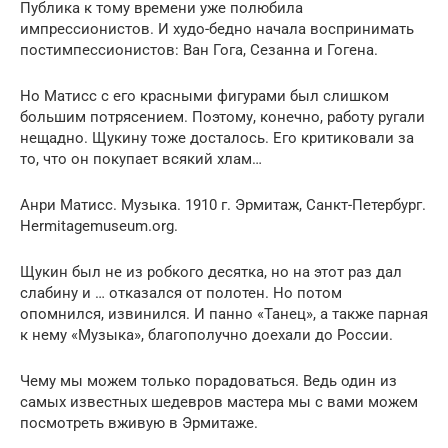
Публика к тому времени уже полюбила
импрессионистов. И худо-бедно начала воспринимать
постимпессионистов: Ван Гога, Сезанна и Гогена.
Но Матисс с его красными фигурами был слишком
большим потрясением. Поэтому, конечно, работу ругали
нещадно. Щукину тоже досталось. Его критиковали за
то, что он покупает всякий хлам…
Анри Матисс. Музыка. 1910 г. Эрмитаж, Санкт-Петербург.
Hermitagemuseum.org.
Щукин был не из робкого десятка, но на этот раз дал
слабину и … отказался от полотен. Но потом
опомнился, извинился. И панно «Танец», а также парная
к нему «Музыка», благополучно доехали до России.
Чему мы можем только порадоваться. Ведь один из
самых известных шедевров мастера мы с вами можем
посмотреть вживую в Эрмитаже.