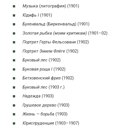
Музыка
(литография) (1901)
Юдифь I
(1901)
Бухенвальд
(Биркенвальд) (1901)
Золотая рыбка (моим критикам)
(1901–02)
Портрет Герты Фельсовани
(1902)
Портрет Эмили Флёге
(1902)
Буковый лес
(1902)
Буковая роща I
(1902)
Бетховенский фриз
(1902)
Буковый лес
(1903 г.)
Надежда
(1903)
Грушевое дерево
(1903)
Жизнь — борьба
(1903)
Юриспруденция
(1903–1907)