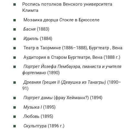
Роспись потолков Венского университета
Климта
Мозаика
дворца Стокле
в Брюсселе
Басня
(1883)
Идилль
(1884)
Театр в Таормине (1886–1888), Бургтеатр , Вена
Аудитория в Старом Бургтеатре, Вена (1888 г.)
Портрет Йозефа Пембауэра, пианиста и учителя
фортепиано
(1890)
Древняя Греция II (Девушка из Танагры)
(1890–
91)
Портрет дамы
(фрау Хейманн?) (1894)
Музыка I
(1895)
Любовь
(1895)
Скульптура
(1896 г.)