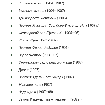
Водяные змеи I
(1904–1907)
Водяные змеи II
(1904–1907)
Три возраста женщины
(1905)
Портрет Маргарет Стонборо-Витгенштейн
(1905 г.)
Фермерский сад (Цветник)
(1905–06)
Stoclet Фриз
(1905-1909)
Портрет Фрицы Рейдлер
(1906)
Подсолнечник
(1906–07)
Фермерский сад с подсолнухами
(1907)
Даная
(1907)
Портрет Адели Блох-Бауэр I
(1907)
Маковое поле
(1907)
Надежда II
(1907–08)
Замок Каммер на Аттерзее I (1908 г.)