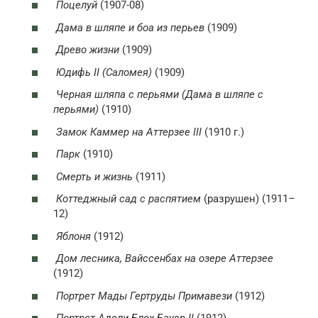
Поцелуй
(1907-08)
Дама в шляпе и боа из перьев
(1909)
Древо жизни
(1909)
Юдифь II
(Саломея)
(1909)
Черная шляпа с перьями (Дама в шляпе с
перьями)
(1910)
Замок Каммер на Аттерзее III
(1910 г.)
Парк
(1910)
Смерть и жизнь
(1911)
Коттеджный сад с распятием
(разрушен) (1911–
12)
Яблоня
(1912)
Дом лесника, Вайссенбах на озере Аттерзее
(1912)
Портрет Мады Гертруды Примавези
(1912)