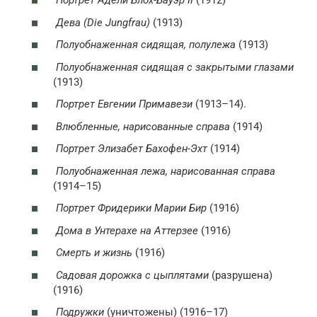
Портрет Адели Блох-Бауэр II
(1912)
Дева (Die Jungfrau)
(1913)
Полуобнаженная сидящая, полулежа
(1913)
Полуобнаженная сидящая с закрытыми глазами
(1913)
Портрет Евгении Примавези
(1913–14).
Влюбленные, нарисованные справа
(1914)
Портрет Элизабет Бахофен-Эхт
(1914)
Полуобнаженная лежа, нарисованная справа
(1914–15)
Портрет Фридерики Марии Бир
(1916)
Дома в Унтерахе на Аттерзее
(1916)
Смерть и жизнь
(1916)
Садовая дорожка с цыплятами
(разрушена)
(1916)
Подружки
(уничтожены) (1916–17)