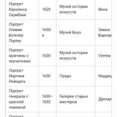
Портрет
Музей истории
Каролюса
1629
Вена
искусств
Скрибани
Портрет
Оливии
1630-
Замок
Музей Боуз
Ботелер
е
Барнард
Портер
Портрет
Музей истории
мужчины с
1630
Vienna
искусств
перчатками
Портрет
Мартина
1630
Прадо
Мадрид
Рейкарта
Портрет
генерала с
1630–
Галерея старых
Дрезден
красной
1632
мастеров
повязкой
Портрет