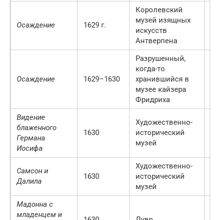
Королевский
музей изящных
Осаждение
1629 г.
Ан
искусств
Антверпена
Разрушенный,
когда-то
Осаждение
1629–1630
хранившийся в
Бе
музее кайзера
Фридриха
Видение
Художественно-
блаженного
1630
исторический
Ве
Германа
музей
Иосифа
Художественно-
Самсон и
1630
исторический
Ве
Далила
музей
Мадонна с
младенцем и
1630
Лувр
П