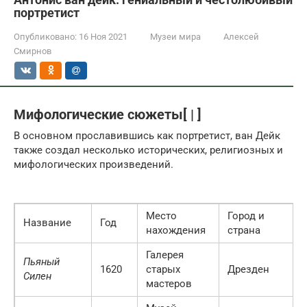
портретист
Опубликовано:
16 Ноя 2021
Музеи мира
Алексей
Смирнов
Мифологические сюжеты[ | ]
В основном прославившись как портретист, ван Дейк
также создал несколько исторических, религиозных и
мифологических произведений.
Место
Город и
Название
Год
нахождения
страна
Галерея
Пьяный
1620
старых
Дрезден
Силен
мастеров