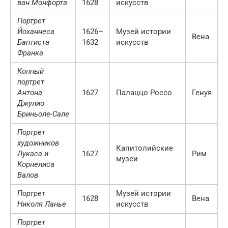
ван Монфорта
1628
искусств
Портрет
Йоханнеса
1626–
Музей истории
Вена
Баптиста
1632
искусств
Франка
Конный
портрет
Антона
1627
Палаццо Россо
Генуя
Джулио
Бриньоле-Сале
Портрет
художников
Капитолийские
Лукаса и
1627
Рим
музеи
Корнелиса
Валов
Портрет
Музей истории
1628
Вена
Николя Ланье
искусств
Портрет