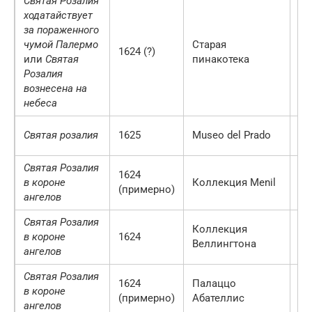
Святая Розалия
ходатайствует
за пораженного
чумой Палермо
Старая
1624 (?)
М
или
Святая
пинакотека
Розалия
вознесена на
небеса
Святая розалия
1625
Museo del Prado
М
Святая Розалия
1624
в короне
Коллекция Menil
Хь
(примерно)
ангелов
Святая Розалия
Коллекция
Ло
в короне
1624
Веллингтона
Ве
ангелов
Святая Розалия
1624
Палаццо
Па
в короне
(примерно)
Абателлис
Ит
ангелов