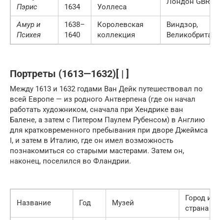
Лондон
GBR
Пэрис
1634
Уоллеса
Амур и
1638–
Королевская
Виндзор,
Психея
1640
коллекция
Великобритан
Портреты (1613—1632)[ | ]
Между 1613 и 1632 годами Ван Дейк путешествовал по
всей Европе — из родного Антверпена (где он начал
работать художником, сначала при Хендрике ван
Балене, а затем с Питером Паулем Рубенсом) в Англию
для кратковременного пребывания при дворе Джеймса
I, и затем в Италию, где он имел возможность
познакомиться со старыми мастерами. Затем он,
наконец, поселился во Фландрии.
Город и
Название
Год
Музей
страна