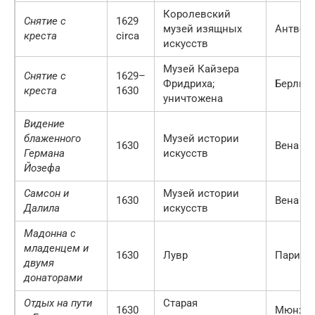
Королевский
Снятие с
1629
музей изящных
Антвер
креста
circa
искусств
Музей Кайзера
Снятие с
1629–
Фридриха;
Берлин
креста
1630
уничтожена
Видение
блаженного
Музей истории
1630
Вена
Германа
искусств
Йозефа
Самсон и
Музей истории
1630
Вена
Далила
искусств
Мадонна с
младенцем и
1630
Лувр
Париж
двумя
донаторами
Отдых на пути
Старая
1630
Мюнхе