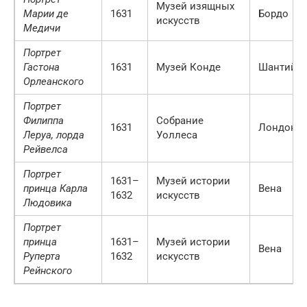
Музей изящных
Марии де
1631
Бордо
искусств
Медичи
Портрет
Гастона
1631
Музей Конде
Шантийи
Орлеанского
Портрет
Филиппа
Собрание
1631
Лондон
Леруа, лорда
Уоллеса
Рейвелса
Портрет
1631–
Музей истории
принца Карла
Вена
1632
искусств
Людовика
Портрет
принца
1631–
Музей истории
Вена
Руперта
1632
искусств
Рейнского