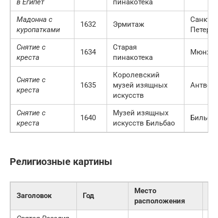
в Египет
пинакотека
Мадонна с
Санкт-
1632
Эрмитаж
куропатками
Петербу
Снятие с
Старая
1634
Мюнхе
креста
пинакотека
Королевский
Снятие с
1635
музей изящных
Антвер
креста
искусств
Снятие с
Музей изящных
1640
Бильба
креста
искусств Бильбао
Религиозные картины
Место
Заголовок
Год
Го
расположения