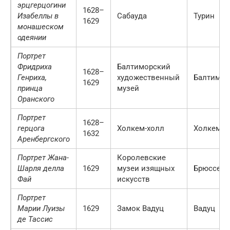
эрцгерцогини
1628–
Изабеллы в
Сабауда
Турин
1629
монашеском
одеянии
Портрет
Фридриха
Балтиморский
1628–
Генриха,
художественный
Балтимор
1629
принца
музей
Оранского
Портрет
1628–
герцога
Холкем-холл
Холкем
1632
Аренбергского
Портрет Жана-
Королевские
Шарля делла
1629
музеи изящных
Брюссель
Фай
искусств
Портрет
Марии Луизы
1629
Замок Вадуц
Вадуц
де Тассис