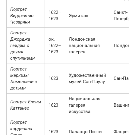
Портрет
1622–
Санкт-
Вирджинио
Эрмитаж
1623
Петербург
Чезарини
Портрет
Джорджа
ок.
Лондонская
Гейджа с
1622–
национальная
Лондон
двумя
1623
галерея
спутниками
Портрет
маркизы
Художественный
1623
Сан-Паул
Ломеллини с
музей Сан-Паулу
детьми
Национальная
Портрет Елены
1623
галерея
Вашингто
Каттанео
искусства
Портрет
кардинала
1623
Палаццо Питти
Флоренц
Гвидо