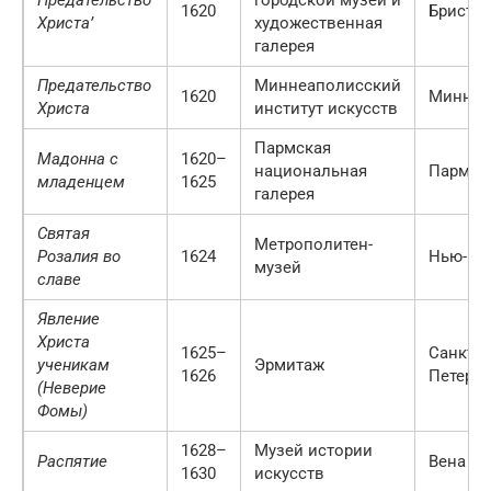
Предательство
городской музей и
1620
Бристо
Христа’
художественная
галерея
Предательство
Миннеаполисский
1620
Миннеа
Христа
институт искусств
Пармская
Мадонна с
1620–
национальная
Парма
младенцем
1625
галерея
Святая
Метрополитен-
Розалия во
1624
Нью-Йо
музей
славе
Явление
Христа
1625–
Санкт-
ученикам
Эрмитаж
1626
Петербу
(Неверие
Фомы)
1628–
Музей истории
Распятие
Вена
1630
искусств