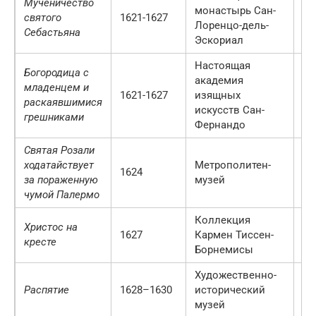
Мученичество
монастырь Сан-
святого
1621-1627
М
Лоренцо-дель-
Себастьяна
Эскориал
Настоящая
Богородица с
академия
младенцем и
1621-1627
изящных
М
раскаявшимися
искусств Сан-
грешниками
Фернандо
Святая Розали
ходатайствует
Метрополитен-
1624
Нь
за пораженную
музей
чумой Палермо
Коллекция
Христос на
1627
Кармен Тиссен-
М
кресте
Борнемисы
Художественно-
Распятие
1628–1630
исторический
Ве
музей