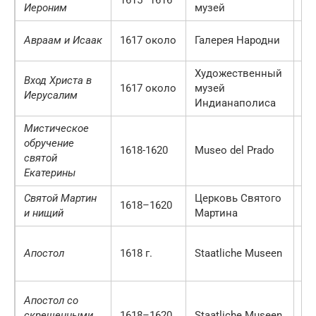
1615–1616
Ве
Иероним
музей
Авраам и Исаак
1617 около
Галерея Народни
Пр
Художественный
Вход Христа в
Ин
1617 около
музей
Иерусалим
С
Индианаполиса
Мистическое
обручение
1618-1620
Museo del Prado
М
святой
Екатерины
Святой Мартин
Церковь Святого
1618–1620
За
и нищий
Мартина
Апостол
1618 г.
Staatliche Museen
Бе
Апостол со
скрещенными
1618–1620
Staatliche Museen
Бе