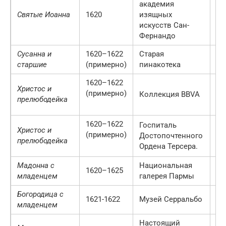
академия
Святые Иоанна
1620
изящных
М
искусств Сан-
Фернандо
Сусанна и
1620–1622
Старая
М
старшие
(примерно)
пинакотека
Ге
1620–1622
Христос и
(примерно)
Коллекция BBVA
М
прелюбодейка
1620–1622
Госпиталь
Христос и
(примерно)
Достопочтенного
М
прелюбодейка
Ордена Терсера.
Мадонна с
Национальная
1620–1625
П
младенцем
галерея Пармы
Богородица с
1621-1622
Музей Серральбо
М
младенцем
Настоящий