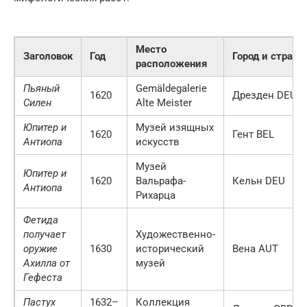
Место
Заголовок
Год
Город и страна
расположения
Пьяный
Gemäldegalerie
1620
Дрезден
DEU
Силен
Alte Meister
Юпитер и
Музей изящных
1620
Гент
BEL
Антиопа
искусств
Музей
Юпитер и
1620
Вальрафа-
Кельн
DEU
Антиопа
Рихарца
Фетида
получает
Художественно-
оружие
1630
исторический
Вена
AUT
Ахилла от
музей
Гефеста
Пастух
1632–
Коллекция