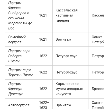
Портрет
Франса
Кассельская
Снейдерса и
1621
картинная
Кассель
его жены
галерея
Маргареты де
Вос
Семейный
Санкт-
1621
Эрмитаж
портрет
Петербург
Портрет сэра
Роберта
1622
Петуорт-хаус
Петуорт
Ширли
Портрет леди
1622
Петуорт-хаус
Петуорт
Терезы Ширли
Портрет
Королевские
Франсуа
1622
музеи изящных
Брюссель
Дюкенуа
искусств
1622–
Санкт-
Автопортрет
Эрмитаж
1623
Петербург