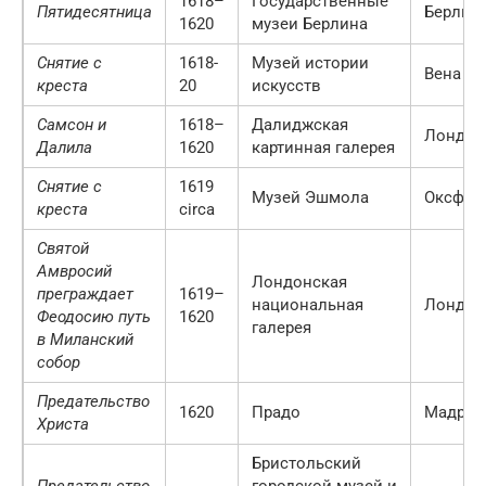
1618–
Государственные
Пятидесятница
Берлин
1620
музеи Берлина
Снятие с
1618-
Музей истории
Вена
креста
20
искусств
Самсон и
1618–
Далиджская
Лондон
Далила
1620
картинная галерея
Снятие с
1619
Музей Эшмола
Оксфор
креста
circa
Святой
Амвросий
Лондонская
преграждает
1619–
национальная
Лондон
Феодосию путь
1620
галерея
в Миланский
собор
Предательство
1620
Прадо
Мадрид
Христа
Бристольский