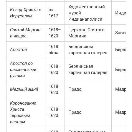
Художественный
Въезд Христа в
ок.
музей
Индиан
Иерусалим
1617
Индианаполиса
Святой Мартин
1618–
Церковь Святого
Завент
и нищие
1620
Мартина
1618
Берлинская
Апостол
Берлин
circa
картинная галерея
Апостол со
1618–
Берлинская
сложенными
Берлин
1620
картинная галерея
руками
1618–
Медный змий
Прадо
Мадрид
1620
Коронование
Христа
1618–
Прадо
Мадрид
терновым
1620
венцом