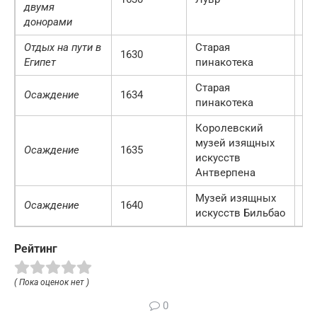
двумя
донорами
Отдых на пути в
Старая
1630
М
Египет
пинакотека
Старая
Осаждение
1634
М
пинакотека
Королевский
музей изящных
Осаждение
1635
Ан
искусств
Антверпена
Музей изящных
Осаждение
1640
Би
искусств Бильбао
Рейтинг
( Пока оценок нет )
0