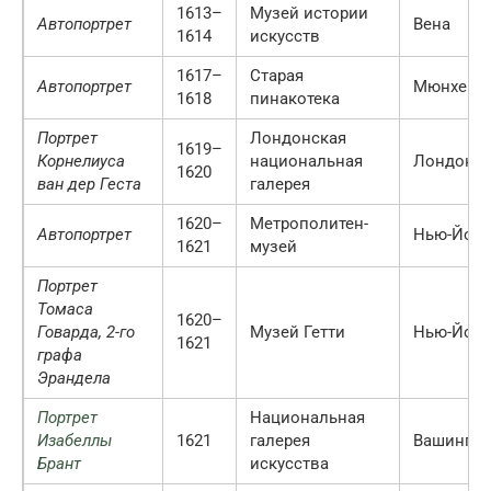
1613–
Музей истории
Автопортрет
Вена
1614
искусств
1617–
Старая
Автопортрет
Мюнхен
1618
пинакотека
Портрет
Лондонская
1619–
Корнелиуса
национальная
Лондон
1620
ван дер Геста
галерея
1620–
Метрополитен-
Автопортрет
Нью-Йорк
1621
музей
Портрет
Томаса
1620–
Говарда, 2-го
Музей Гетти
Нью-Йорк
1621
графа
Эрандела
Портрет
Национальная
Изабеллы
1621
галерея
Вашингто
Брант
искусства