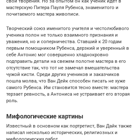
свои творения. Но за опытом он как ученик идёт в
мастерскую Питера Пауля Рубенса, знаменитого и
почитаемого мастера живописи.
Творческий союз именитого учителя и честолюбивого
ученика полон не только взаимного признания и
уважения, но и соперничества. Ставший к 20 годам
первым помощником Рубенса, дерзкий и уверенный в
себе Антонис мог совершенно хладнокровно
подправить детали на свежем полотне мастера в его
отсутствие так, что тот не замечал вмешательства
чужой кисти. Среди других учеников и заказчиков
пошла молва, что Ван Дейк способен писать не хуже
самого Рубенса. Им становится тесно вместе: мастера
терзает ревность, а Антониса не устраивает его вторая
роль.
Мифологические картины
Известный в основном как портретист, Ван Дайк также
написал несколько исторических, религиозных и
мифологических работ.