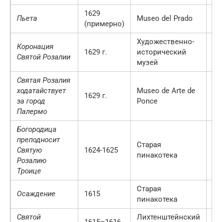
1629
Пьета
Museo del Prado
М
(примерно)
Художественно-
Коронация
1629 г.
исторический
Ве
Святой Розалии
музей
Святая Розалия
ходатайствует
Museo de Arte de
1629 г.
П
за город
Ponce
Палермо
Богородица
преподносит
Старая
Святую
1624-1625
М
пинакотека
Розалию
Троице
Старая
Осаждение
1615
М
пинакотека
Святой
Лихтенштейнский