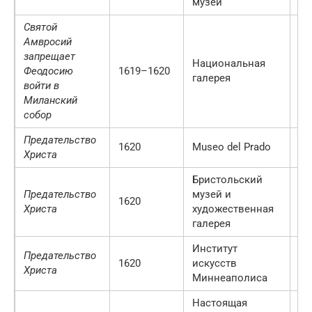
музей
Ве
Святой
Амвросий
запрещает
Национальная
Феодосию
1619–1620
Л
галерея
войти в
Миланский
собор
Предательство
1620
Museo del Prado
М
Христа
Бристольский
Предательство
музей и
Бр
1620
Христа
художественная
Ве
галерея
Институт
Предательство
Ми
1620
искусств
Христа
С
Миннеаполиса
Настоящая