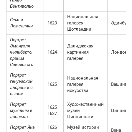
Бентивольо
Национальная
Семья
1623
галерея
Эдинбург
Ломеллини
Шотландии
Портрет
Эмануэля
Далиджская
Филиберто,
1624
картинная
Лондон
принца
галерея
Савойского
Портрет
Национальная
генуэзской
1625
галерея
Вашингто
дворянки с
искусства
сыном
Портрет
Художественный
1625–
мужчины в
музей
Цинцинн
1627
доспехах
Цинциннати
Портрет Яна
1626–
Музей истории
Вена