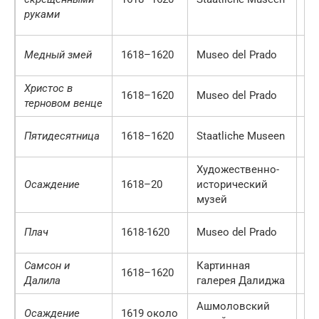
руками
Медный змей
1618–1620
Museo del Prado
М
Христос в
1618–1620
Museo del Prado
М
терновом венце
Пятидесятница
1618–1620
Staatliche Museen
Бе
Художественно-
Осаждение
1618–20
исторический
Ве
музей
Плач
1618-1620
Museo del Prado
М
Самсон и
Картинная
1618–1620
Л
Далила
галерея Далиджа
Ашмоловский
Ок
Осаждение
1619 около