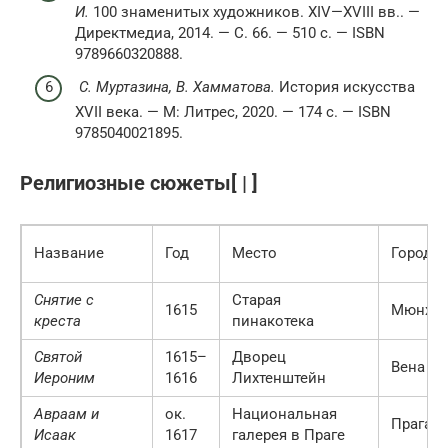
И.
100 знаменитых художников. XIV—XVIII вв.. —
Директмедиа, 2014. — С. 66. — 510 с. — ISBN
9789660320888.
С. Муртазина, В. Хамматова.
История искусства
XVII века. — М: Литрес, 2020. — 174 с. — ISBN
9785040021895.
Религиозные сюжеты[ | ]
Название
Год
Место
Город и
Снятие с
Старая
1615
Мюнхе
креста
пинакотека
Святой
1615–
Дворец
Вена
Иероним
1616
Лихтенштейн
Авраам и
ок.
Национальная
Прага
Исаак
1617
галерея в Праге