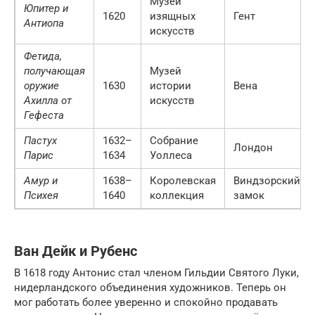
Музей
Юпитер и
1620
изящных
Гент
Антиопа
искусств
Фетида,
получающая
Музей
оружие
1630
истории
Вена
Ахилла от
искусств
Гефеста
Пастух
1632–
Собрание
Лондон
Парис
1634
Уоллеса
Амур и
1638–
Королевская
Виндзорский
Психея
1640
коллекция
замок
Ван Дейк и Рубенс
В 1618 году Антонис стал членом Гильдии Святого Луки,
нидерландского объединения художников. Теперь он
мог работать более уверенно и спокойно продавать