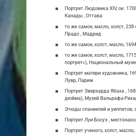
Портрет Людовика XIV, ок. 1700
Канады , Оттава
то же самое, масло, холст, 23
Прадо , Мадрид
то же самое, холст, масло, 169
то же самое, холст, масло, 171
портрет»), Национальный музе
Портрет матери художника, 1695
Лувр, Париж
Портрет Эверхарда Ябаха , 1688 
дюйма), Музей Вальрафа-Рихар
Этюды спаниелей и уиппетов, э
Портрет Луи Босуэ , местонах
Портрет ученого, холст, масло,