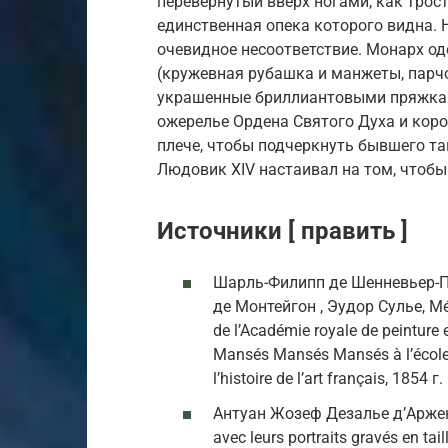
перевернутый вверх ногами, как трос
единственная опека которого видна. 
очевидное несоответствие. Монарх о
(кружевная рубашка и манжеты, парчо
украшенные бриллиантовыми пряжками
ожерелье Ордена Святого Духа и кор
плече, чтобы подчеркнуть бывшего тан
Людовик XIV настаивал на том, чтобы
Источники [ править ]
Шарль-Филипп де Шенневьер-Пу
де Монтейгон , Эудор Сулье, Mém
de l’Académie royale de peinture
Mansés Mansés Mansés à l’école i
l’histoire de l’art français, 1854 г.
Антуан Жозеф Дезалье д’Арженви
avec leurs portraits gravés en tai