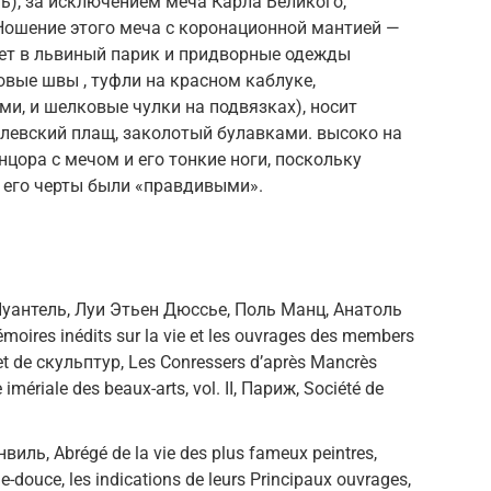
ть), за исключением меча Карла Великого,
Ношение этого меча с коронационной мантией —
дет в львиный парик и придворные одежды
вые швы , туфли на красном каблуке,
, и шелковые чулки на подвязках), носит
олевский плащ, заколотый булавками. высоко на
цора с мечом и его тонкие ноги, поскольку
 его черты были «правдивыми».
антель, Луи Этьен Дюссье, Поль Манц, Анатоль
oires inédits sur la vie et les ouvrages des members
 et de скульптур, Les Conressers d’après Mancrès
mériale des beaux-arts, vol. II, Париж, Société de
ль, Abrégé de la vie des plus fameux peintres,
lle-douce, les indications de leurs Principaux ouvrages,