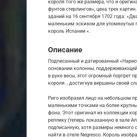
короля того же размера, что и оригин
фунтов стерлингов», цена трех картин
зданий на 16 сентября 1702 года: «Дв
маленьким эскизом для упомянутых по
король Испании «.
Описание
Подписанный и датированный «Нарисо
основании колонны, поддерживающей
в руке весы, этот огромный портрет п
короля. , достигнув вершины своей сл
Риго изобразил лицо на небольшом п
маленькими точками на более крупны
фона. Этот оригинал из коллекции кор
реплику (теперь показанную в зале А
подписанную, хотя размеры немного 
найти в отеле Negresco. Король изоб