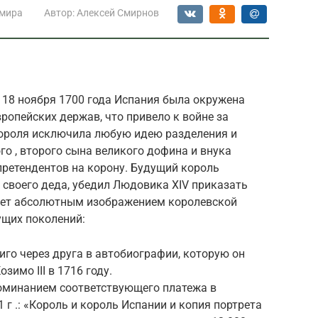
 мира
Автор:
Алексей Смирнов
I 18 ноября 1700 года Испания была окружена
опейских держав, что привело к войне за
короля исключила любую идею разделения и
го , второго сына великого дофина и внука
претендентов на корону. Будущий король
з своего деда, убедил Людовика XIV приказать
танет абсолютным изображением королевской
ущих поколений:
го через друга в автобиографии, которую он
озимо III в 1716 году.
оминанием соответствующего платежа в
 г .: «Король и король Испании и копия портрета