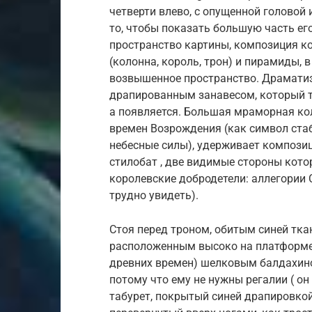
четверти влево, с опущенной головой 
то, чтобы показать большую часть ег
пространство картины, композиция к
(колонна, король, трон) и пирамиды, 
возвышенное пространство. Драмати
драпированным занавесом, который тр
а появляется. Большая мраморная ко
времен Возрождения (как символ ста
небесные силы), удерживает компози
стилобат , две видимые стороны кот
королевские добродетели: аллегории С
трудно увидеть).
Стоя перед троном, обитым синей тк
расположенным высоко на платформе и
древних времен) шелковым балдахино
потому что ему не нужны регалии ( о
табурет, покрытый синей драпировкой Fl