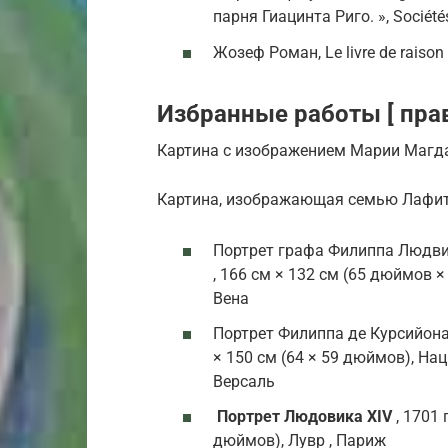
парня Гиацинта Риго. », Sociétés
Жозеф Роман, Le livre de raison
Избранные работы [ прав
Картина с изображением Марии Магд
Картина, изображающая семью Лафи
Портрет графа Филиппа Людвиг
, 166 см × 132 см (65 дюймов 
Вена
Портрет Филиппа де Курсийона ,
× 150 см (64 × 59 дюймов), На
Версаль
Портрет Людовика XIV
, 1701 
дюймов), Лувр , Париж