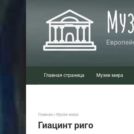
Перейти
Му
к
контенту
Европейс
Главная страница
Музеи мира
Главная
»
Музеи мира
Гиацинт риго