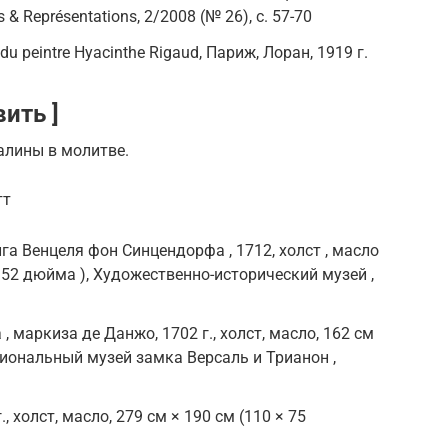
 & Représentations, 2/2008 (№ 26), с. 57-70
 du peintre Hyacinthe Rigaud, Париж, Лоран, 1919 г.
ить ]
алины в молитве.
тт
а Венцеля фон Синцендорфа , 1712, холст , масло
× 52 дюйма ), Художественно-исторический музей ,
 маркиза де Данжо, 1702 г., холст, масло, 162 см
циональный музей замка Версаль и Трианон ,
г., холст, масло, 279 см × 190 см (110 × 75