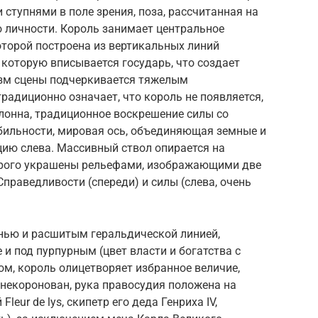
и ступнями в поле зрения, поза, рассчитанная на
о личности. Король занимает центральное
оторой построена из вертикальных линий
в которую вписывается государь, что создает
зм сцены подчеркивается тяжелым
адиционно означает, что король не появляется,
лонна, традиционное воскрешение силы со
бильности, мировая ось, объединяющая земные и
цию слева. Массивный ствол опирается на
орого украшены рельефами, изображающими две
праведливости (спереди) и силы (слева, очень
анью и расшитым геральдической линией,
 под пурпурным (цвет власти и богатства с
м, король олицетворяет избранное величие,
н некоронован, рука правосудия положена на
eur de lys, скипетр его деда Генриха IV,