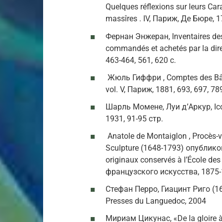
Quelques réflexions sur leurs Car
massîres . IV, Париж, Де Бюре, 1
Фернан Энжеран, Inventaires des 
commandés et achetés par la direc
463-464, 561, 620 с.
Жюль Гиффри , Comptes des Bâtim
vol. V, Париж, 1881, 693, 697, 78
Шарль Момене, Луи д’Аркур, Icon
1931, 91-95 стр.
Anatole de Montaiglon , Procès-v
Sculpture (1648-1793) опубликов
originaux conservés à l’École des
французского искусства, 1875-
Стефан Перро, Гиацинт Риго (165
Presses du Languedoc, 2004
Мириам Цикунас, «De la gloire 