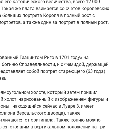
ал его католического величества, всего 12 000
. Такая же плата взимается со счетов королевских
а больших портрета Короля в полный рост с
ртретов, а также один за портрет в полный рост.
ванный Гиацинтом Риго в 1701 году» на
 богиню Справедливости, и с Фемидой, держащей
редставляет собой портрет стареющего (63 года)
авы.
рямоугольном холсте, который затем пришил
й холст, нарисованный с изображением фигуры и
оны , находящийся сейчас в Лувре 3, имеет
поллона Версальского дворца), также
отличаются от оригинала. Также копию можно
ражен стоящим в вертикальном положении на три