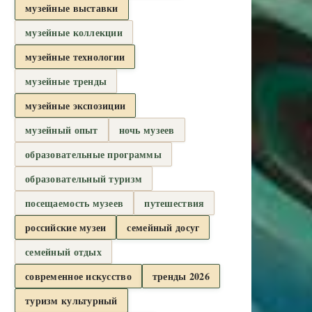
музейные выставки
музейные коллекции
музейные технологии
музейные тренды
музейные экспозиции
музейный опыт
ночь музеев
образовательные программы
образовательный туризм
посещаемость музеев
путешествия
российские музеи
семейный досуг
семейный отдых
современное искусство
тренды 2026
туризм культурный