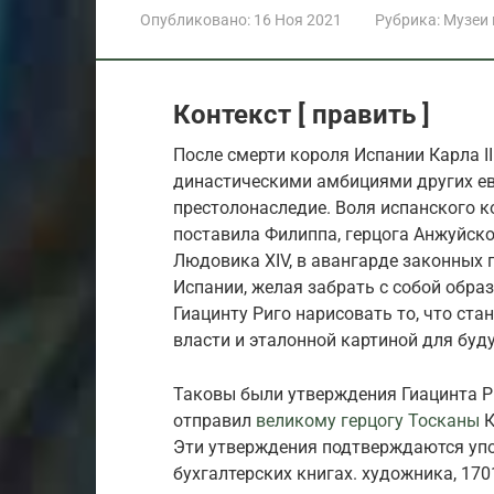
Опубликовано:
16 Ноя 2021
Рубрика:
Музеи
Контекст [ править ]
После смерти короля Испании Карла I
династическими амбициями других евр
престолонаследие. Воля испанского 
поставила Филиппа, герцога Анжуйско
Людовика XIV, в авангарде законных 
Испании, желая забрать с собой обра
Гиацинту Риго нарисовать то, что с
власти и эталонной картиной для буд
Таковы были утверждения Гиацинта Ри
отправил
великому герцогу Тосканы
К
Эти утверждения подтверждаются уп
бухгалтерских книгах. художника, 1701