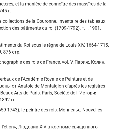
actères, et la manière de connoître des massîres de la
745 г.
collections de la Couronne. Inventaire des tableaux
tion des bâtiments du roi (1709-1792), т. I, 1901,
ents du Roi sous le règne de Louis XIV, 1664-1715,
9, 876 стр.
ographie des rois de France, vol. V, Париж, Колин,
erbaux de l’Académie Royale de Peinture et de
аны от Anatole de Montaiglon d’après les registres
 Beaux-Arts de Paris, Paris, Société de l ‘История
1892 гг.
9-1743), le peintre des rois, Монпелье, Nouvelles
à l’étion», Людовик XIV в костюме священного