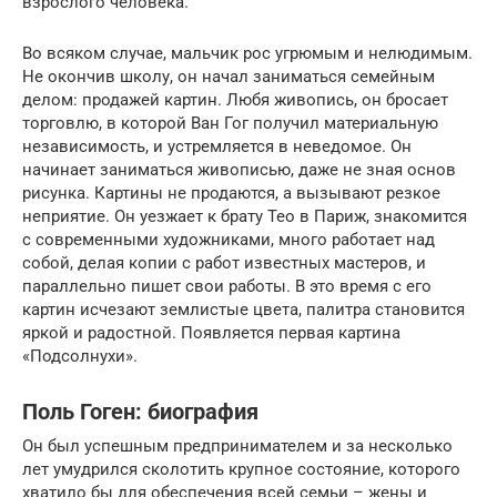
взрослого человека.
Во всяком случае, мальчик рос угрюмым и нелюдимым.
Не окончив школу, он начал заниматься семейным
делом: продажей картин. Любя живопись, он бросает
торговлю, в которой Ван Гог получил материальную
независимость, и устремляется в неведомое. Он
начинает заниматься живописью, даже не зная основ
рисунка. Картины не продаются, а вызывают резкое
неприятие. Он уезжает к брату Тео в Париж, знакомится
с современными художниками, много работает над
собой, делая копии с работ известных мастеров, и
параллельно пишет свои работы. В это время с его
картин исчезают землистые цвета, палитра становится
яркой и радостной. Появляется первая картина
«Подсолнухи».
Поль Гоген: биография
Он был успешным предпринимателем и за несколько
лет умудрился сколотить крупное состояние, которого
хватило бы для обеспечения всей семьи – жены и