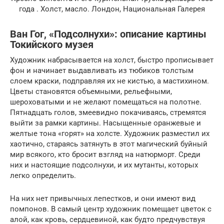
года . Холст, масло. Лондон, Национальная Галерея
Ван Гог, «Подсолнухи»: описание картины
Токийского музея
Художник набрасывается на холст, быстро прописывает
фон и начинает выдавливать из тюбиков толстым
слоем краски, подправляя их не кистью, а мастихином.
Цветы становятся объемными, рельефными,
шероховатыми и не желают помещаться на полотне.
Пятнадцать голов, змеевидно покачиваясь, стремятся
выйти за рамки картины. Насыщенные оранжевые и
желтые тона «горят» на холсте. Художник разместил их
хаотично, стараясь затянуть в этот магический буйный
мир всякого, кто бросит взгляд на натюрморт. Среди
них и настоящие подсолнухи, и их мутанты, которых
легко определить.
На них нет привычных лепестков, и они имеют вид
помпонов. В самый центр художник помещает цветок с
алой, как кровь, сердцевиной, как будто предчувствуя