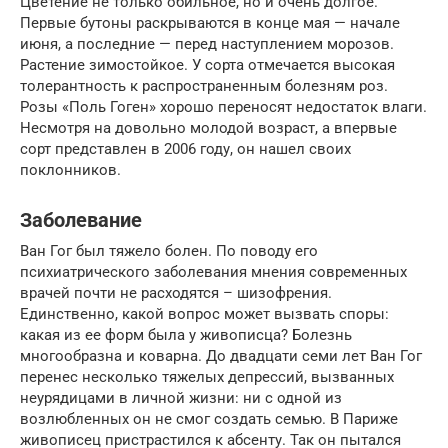
Цветение не только обильное, но и очень долгое.
Первые бутоны раскрываются в конце мая — начале
июня, а последние — перед наступлением морозов.
Растение зимостойкое. У сорта отмечается высокая
толерантность к распространенным болезням роз.
Розы «Поль Гоген» хорошо переносят недостаток влаги.
Несмотря на довольно молодой возраст, а впервые
сорт представлен в 2006 году, он нашел своих
поклонников.
Заболевание
Ван Гог был тяжело болен. По поводу его
психиатрического заболевания мнения современных
врачей почти не расходятся – шизофрения.
Единственно, какой вопрос может вызвать споры:
какая из ее форм была у живописца? Болезнь
многообразна и коварна. До двадцати семи лет Ван Гог
перенес несколько тяжелых депрессий, вызванных
неурядицами в личной жизни: ни с одной из
возлюбленных он не смог создать семью. В Париже
живописец пристрастился к абсенту. Так он пытался