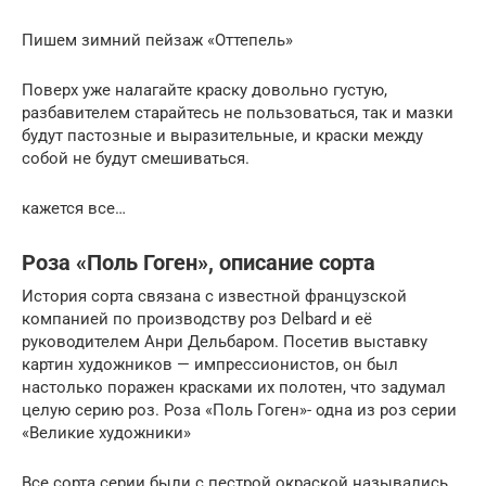
Пишем зимний пейзаж «Оттепель»
Поверх уже налагайте краску довольно густую,
разбавителем старайтесь не пользоваться, так и мазки
будут пастозные и выразительные, и краски между
собой не будут смешиваться.
кажется все…
Роза «Поль Гоген», описание сорта
История сорта связана с известной французской
компанией по производству роз Delbard и её
руководителем Анри Дельбаром. Посетив выставку
картин художников — импрессионистов, он был
настолько поражен красками их полотен, что задумал
целую серию роз. Роза «Поль Гоген»- одна из роз серии
«Великие художники»
Все сорта серии были с пестрой окраской назывались