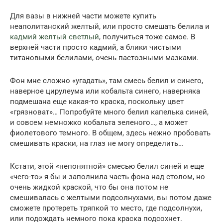
Для вазы в нижней части можете купить
неаполитанский желтый, или просто смешать белила и
кадмий желтый светлый
, получиться тоже самое. В
верхней части просто кадмий, а блики чистыми
титановыми белилами, очень пастозными мазками.
Фон мне сложно «угадать», там смесь белил и синего,
наверное цирулеума или кобальта синего, наверняка
подмешана еще какая-то краска, поскольку цвет
«грязноват»… Попробуйте много белил капелька синей,
и совсем немножко кобальта зеленого…, а может
фиолетового темного. В общем, здесь нежно пробовать
смешивать краски, на глаз не могу определить…
Кстати, этой «непонятной» смесью белил синей и еще
«чего-то» я бы и заполнила часть фона над столом, но
очень жидкой краской, что бы она потом не
смешивалась с желтыми подсолнухами, вы потом даже
сможете протереть тряпкой то место, где подсолнухи,
или подождать немного пока краска подсохнет.