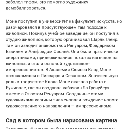
заболел тифом, это помогло художнику
демобилизоваться.
Моне поступил в университет на факультет искусств, но
разочаровался в присутствующем там подходе к
живописи. Покинув учебное заведение, он поступил в
студию живописи, которую организовал Шарль Глейр.
Там он заводит знакомствос Ренуаром, Фредериком
Базилем и Альфредом Сислей. Они были практически
сверстниками, придерживались похожих взглядов на
живопись и стали основой художников-
импрессионистов. В Академии Сюисса Клод Моне
познакомился с Писсарро и Сезанном. Значительную
роль в творчестве Клода Моне оказала работа в
Буживале, где он создавал кабачок «Ла Гренуйер»
вместе с Огюстом Ренуаром. Созданные этими
художниками картины знаменовали рождение нового
художественного направления — импрессионизма.
Сад в котором была нарисована картина