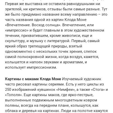
Первая же выставка не оставила равнодушными ни
зрителей, ни критиков, отзывы были самые разные. Тут
же было придумано название всему направлению – это
часть названия одной из картин Клода Моне
«Впечатление. Восход солнца». Впечатление, или
«импрессио» и будет главным в этом художественном
течении, прихватившем, кроме живописи, еще и
скульптуру, и музыку с литературой. Первый, самый
яркий образ трепещущей природы, взятый
одномоментно с нескольких точек зрения, слепок
самой полнокровной жизни, когда воздух, кажется,
колышется и напоен звуками и ароматами, и
использует импрессионизм.
Картины с маками Клода Моне
Изучаемый художник
часто рисовал картины сериями. Есть у него циклы из
250 изображений кувшинок «Нимфеи», а также «Стога» и
«Тополя». Еще картины маков, где ярко-пестрые,
выполненные подвижным многоцветным ковром
поляны, всегда на переднем плане, колышутся, как
облака и деревья на картинах. Люди на полотне кажутся