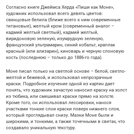
Согласно книге Джеймса Херда «Пиши как Моне»,
художник использовал всего девять цветов:
свинцовые белила (ближе всего к ним современные
титановые), желтый кром (современный аналог –
кадмий желтый светлый), кадмий желтый,
виридоновую зеленую, изумрудную зеленую,
французский ультрамарин, синий кобальт, краплак
красный (или ализарин), киноварь и черную слоновую
кость (последнюю – только до 1886-го года).
Моне писал только на светлой основе – белой, светло-
желтой и бежевой, и использовал непрозрачные
краски. Подробное изучение одной из картин дает
понять, что художник зачастую наносил краску на холст
из тюбика, или смешивал краски прямо на холсте.
Кроме того, он использовал лессировки, нанося
участками тонкие слои краски поверх нижнего слоя,
который проглядывал снизу. Мазки Моне были и
широкими, и тонкими, а также точечными в светах, что
создавало уникальную текстуру.