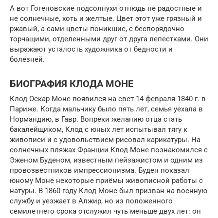
А вот Гогеновские подсолнухи отнюдь не радостные и
не солнечные, хоть и желтые. Цвет этот уже грязный и
ржавый, а сами цветы поникшие, с беспорядочно
торчащими, отделенными друг от друга лепестками. Они
выражают усталость художника от бедности и
болезней.
БИОГРАФИЯ КЛОДА МОНЕ
Клод Оскар Моне появился на свет 14 февраля 1840 г. в
Париже. Когда мальчику было пять лет, семья уехала в
Нормандию, в Гавр. Вопреки желанию отца стать
бакалейщиком, Клод с юных лет испытывал тягу к
живописи и с удовольствием рисовал карикатуры. На
солнечных пляжах Франции Клод Моне познакомился с
Эженом Буденом, известным пейзажистом и одним из
провозвестников импрессионизма. Буден показал
юному Моне некоторые приёмы живописной работы с
натуры. В 1860 году Клод Моне был призван на военную
службу и уезжает в Алжир, но из положенного
семилетнего срока отслужил чуть меньше двух лет: он