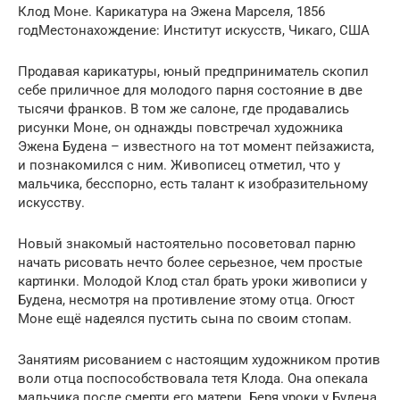
Клод Моне. Карикатура на Эжена Марселя, 1856
годМестонахождение: Институт искусств, Чикаго, США
Продавая карикатуры, юный предприниматель скопил
себе приличное для молодого парня состояние в две
тысячи франков. В том же салоне, где продавались
рисунки Моне, он однажды повстречал художника
Эжена Будена – известного на тот момент пейзажиста,
и познакомился с ним. Живописец отметил, что у
мальчика, бесспорно, есть талант к изобразительному
искусству.
Новый знакомый настоятельно посоветовал парню
начать рисовать нечто более серьезное, чем простые
картинки. Молодой Клод стал брать уроки живописи у
Будена, несмотря на противление этому отца. Огюст
Моне ещё надеялся пустить сына по своим стопам.
Занятиям рисованием с настоящим художником против
воли отца поспособствовала тетя Клода. Она опекала
мальчика после смерти его матери. Беря уроки у Будена,