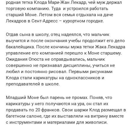
родная тетка Клода Мари-Жан Лекадр, чей муж держал
торговую компанию. Туда и устроился работать
старший Моне. Летом вся семья отдыхала на даче
Лекадров в Сент-Адресс – курортном городке.
Отдав сына в школу, отец надеялся, что мальчик
выучится и после окончания учебы продолжит его дело
бакалейщика. После кончины мужа тетки Жака Лекадра
управление его компанией перешло к Моне старшему.
Ожидания Огюста не оправдывались, мальчик
совершенно не признавал дисциплины, учиться не
любил и постоянно рисовал. Первыми рисунками
Клода стали карикатуры на одноклассников и
преподавателей в школе.
Младший Моне был парень не промах. Поняв, что
карикатуры у него получаются на ура, он стал их
продавать по 20 франков. Свои шаржи Клод размещал в
багетном салоне, где их выставляли на витрину вместе
с инструментами и материалами для живописи.