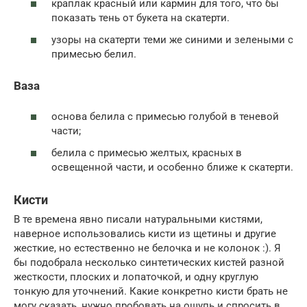
краплак красный или кармин для того, что бы
показать тень от букета на скатерти.
узоры на скатерти теми же синими и зелеными с
примесью белил.
Ваза
основа белила с примесью голубой в теневой
части;
белила с примесью желтых, красных в
освещенной части, и особенно ближе к скатерти.
Кисти
В те времена явно писали натуральными кистями,
наверное использовались кисти из щетины и другие
жесткие, но естественно не белочка и не колонок :). Я
бы подобрала несколько синтетических кистей разной
жесткости, плоских и лопаточкой, и одну круглую
тонкую для уточнений. Какие конкретно кисти брать не
могу сказать, нужно пробовать на ощупь и спросить в