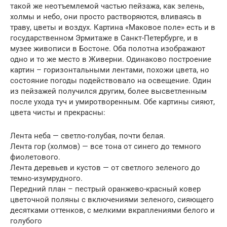
такой же неотъемлемой частью пейзажа, как зелень,
холмы и небо, они просто растворяются, вливаясь в
траву, цветы и воздух. Картина «Маковое поле» есть и в
государственном Эрмитаже в Санкт-Петербурге, и в
музее живописи в Бостоне. Оба полотна изображают
одно и то же место в Живерни. Одинаково построение
картин – горизонтальными лентами, похожи цвета, но
состояние погоды подействовало на освещение. Один
из пейзажей получился другим, более высветленным
после ухода туч и умиротворенным. Обе картины сияют,
цвета чисты и прекрасны:
Лента неба — светло-голубая, почти белая.
Лента гор (холмов) — все тона от синего до темного
фиолетового.
Лента деревьев и кустов — от светлого зеленого до
темно-изумрудного.
Передний план – пестрый оранжево-красный ковер
цветочной поляны с включениями зеленого, сияющего
десятками оттенков, с мелкими вкраплениями белого и
голубого