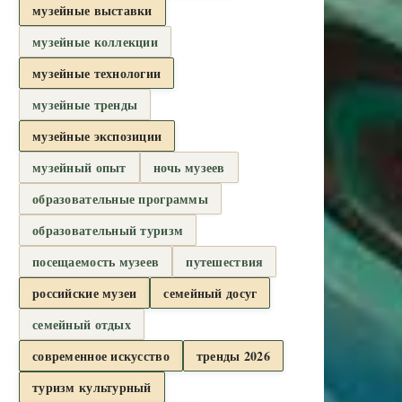
музейные выставки
музейные коллекции
музейные технологии
музейные тренды
музейные экспозиции
музейный опыт
ночь музеев
образовательные программы
образовательный туризм
посещаемость музеев
путешествия
российские музеи
семейный досуг
семейный отдых
современное искусство
тренды 2026
туризм культурный